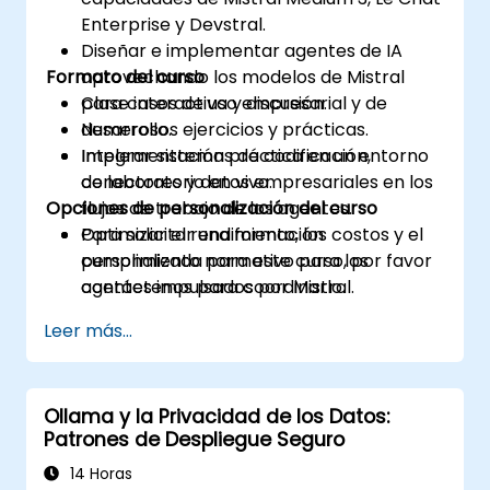
Enterprise y Devstral.
Diseñar e implementar agentes de IA
Formato del curso
aprovechando los modelos de Mistral
para casos de uso empresarial y de
Clase interactiva y discusión.
desarrollo.
Numerosos ejercicios y prácticas.
Integrar sistemas de codificación,
Implementación práctica en un entorno
conectores y datos empresariales en los
de laboratorio en vivo.
Opciones de personalización del curso
flujos de trabajo de los agentes.
Optimizar el rendimiento, los costos y el
Para solicitar una formación
cumplimiento normativo para los
personalizada para este curso, por favor
agentes impulsados por Mistral.
contáctenos para coordinarlo.
Leer más...
Ollama y la Privacidad de los Datos:
Patrones de Despliegue Seguro
14 Horas