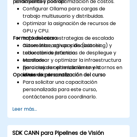
rendimiento y con optimización de costos.
participantes podrán:
Configurar Ollama para cargas de
trabajo multiusuario y distribuidas.
Optimizar la asignación de recursos de
GPU y CPU.
Formato del curso
Implementar estrategias de escalado
automático, agrupación (batching) y
Clases interactivas y discusiones.
reducción de latencia.
Laboratorios prácticos de despliegue y
Monitorear y optimizar la infraestructura
escalado.
para mejorar el rendimiento y la
Ejercicios de optimización en entornos en
Opciones de personalización del curso
eficiencia de costos.
vivo.
Para solicitar una capacitación
personalizada para este curso,
contáctenos para coordinarlo.
Leer más...
SDK CANN para Pipelines de Visión