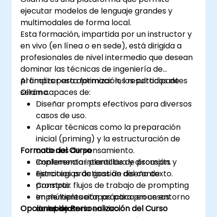
ejecutar modelos de lenguaje grandes y
multimodales de forma local.
Esta formación, impartida por un instructor y
en vivo (en línea o en sede), está dirigida a
profesionales de nivel intermedio que desean
dominar las técnicas de ingeniería de
prompts para optimizar los resultados de
Al finalizar esta formación, los participantes
Ollama.
serán capaces de:
Diseñar prompts efectivos para diversos
casos de uso.
Aplicar técnicas como la preparación
inicial (priming) y la estructuración de
Formato del Curso
cadenas de pensamiento.
Implementar plantillas de prompts y
Conferencia interactiva y discusión.
estrategias de gestión del contexto.
Ejercicios prácticos de diseño de
Construir flujos de trabajo de prompting
prompts.
en múltiples etapas para procesos
Implementación práctica en un entorno
Opciones de Personalización del Curso
complejos.
de laboratorio en vivo.