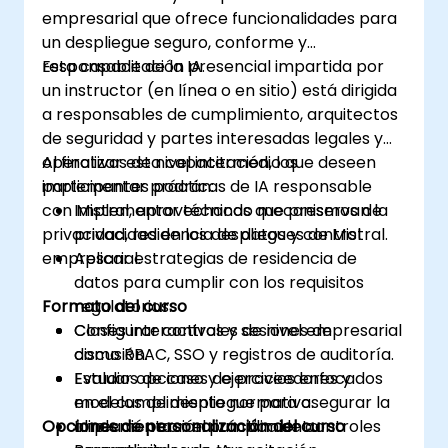
empresarial que ofrece funcionalidades para
un despliegue seguro, conforme y
responsable de la IA.
Esta capacitación presencial impartida por
un instructor (en línea o en sitio) está dirigida
a responsables de cumplimiento, arquitectos
de seguridad y partes interesadas legales y
operativas de nivel intermedio que deseen
Al finalizar esta capacitación, los
implementar prácticas de IA responsable
participantes podrán:
con Mistral, aprovechando mecanismos de
Implementar técnicas que preservan la
privacidad, residencia de datos y control
privacidad en los despliegues de Mistral.
empresarial.
Aplicar estrategias de residencia de
datos para cumplir con los requisitos
Formato del curso
regulatorios.
Configurar controles de nivel empresarial
Clases interactivas y sesiones de
como RBAC, SSO y registros de auditoría.
discusión.
Evaluar opciones de proveedores y
Estudios de caso y ejercicios enfocados
modelos de despliegue para asegurar la
en el cumplimiento normativo.
Opciones de personalización del curso
alineación con el cumplimiento
Implementación práctica de controles