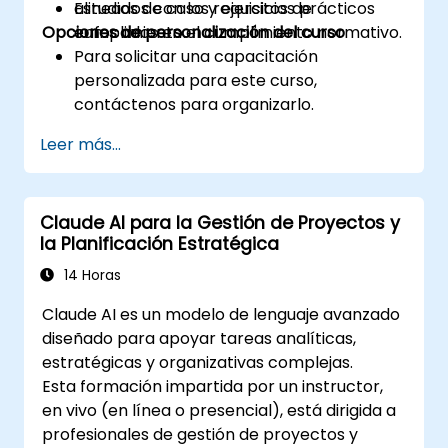
alineados con los requisitos de
Estudios de caso y ejercicios prácticos
Opciones de personalización del curso
cumplimiento.
enfocados en el cumplimiento normativo.
Para solicitar una capacitación
personalizada para este curso,
contáctenos para organizarlo.
Leer más...
Claude AI para la Gestión de Proyectos y
la Planificación Estratégica
14 Horas
Claude AI es un modelo de lenguaje avanzado
diseñado para apoyar tareas analíticas,
estratégicas y organizativas complejas.
Esta formación impartida por un instructor,
en vivo (en línea o presencial), está dirigida a
profesionales de gestión de proyectos y