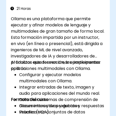
21 Horas
Ollama es una plataforma que permite
ejecutar y afinar modelos de lenguaje y
multimodales de gran tamaño de forma local.
Esta formación impartida por un instructor,
en vivo (en línea o presencial), está dirigida a
ingenieros de ML de nivel avanzado,
investigadores de IA y desarrolladores de
productos que deseen crear e implementar
Al finalizar esta formación, los participantes
aplicaciones multimodales con Ollama.
podrán:
Configurar y ejecutar modelos
multimodales con Ollama.
Integrar entradas de texto, imagen y
audio para aplicaciones del mundo real.
Formato del curso
Construir sistemas de comprensión de
documentos y de preguntas y respuestas
Clases interactivas y debates.
visuales (VQA).
Práctica con conjuntos de datos