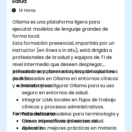
Salud
14 Horas
Ollama es una plataforma ligera para
ejecutar modelos de lenguaje grandes de
forma local.
Esta formación presencial, impartida por un
instructor (en línea o in situ), está dirigida a
profesionales de la salud y equipos de TI de
nivel intermedio que deseen desplegar,
personalizar y poner en operación soluciones
Al finalizar esta formación, los participantes
de IA basadas en Ollama en entornos clínicos
podrán:
y administrativos.
Instalar y configurar Ollama para su uso
seguro en entornos de salud.
Integrar LLMs locales en flujos de trabajo
clínicos y procesos administrativos.
Formato del curso
Personalizar modelos para terminología y
tareas específicas del sector salud.
Clases interactivas y sesiones de
Aplicar las mejores prácticas en materia
discusión.