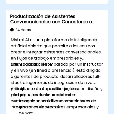
Productización de Asistentes
Conversacionales con Conectores e
Integraciones de Mistral
14 Horas
Mistral AI es una plataforma de inteligencia
artificial abierta que permite a los equipos
crear e integrar asistentes conversacionales
en flujos de trabajo empresariales y
orientados al cliente.
Esta capacitación, impartida por un instructor
y en vivo (en línea o presencial), está dirigida
a gerentes de producto, desarrolladores full-
stack e ingenieros de integración de nivel
principiante a intermedio que deseen diseñar,
Al finalizar esta capacitación, los
integrar y productizar asistentes
participantes serán capaces de:
conversacionales utilizando conectores e
Integrar modelos conversacionales de
integraciones de Mistral.
Mistral con conectores empresariales y
de SaaS.