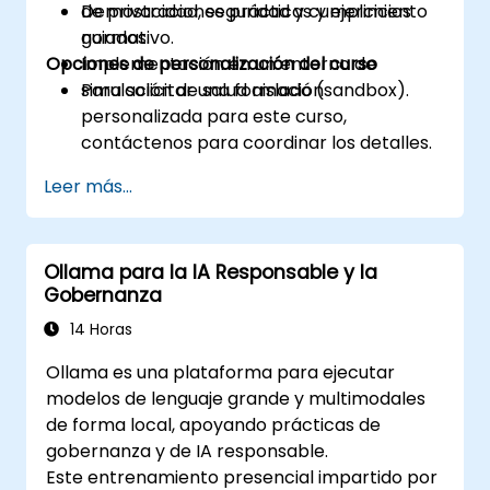
de privacidad, seguridad y cumplimiento
Demostraciones prácticas y ejercicios
normativo.
guiados.
Opciones de personalización del curso
Implementación en un entorno de
simulación de salud aislado (sandbox).
Para solicitar una formación
personalizada para este curso,
contáctenos para coordinar los detalles.
Leer más...
Ollama para la IA Responsable y la
Gobernanza
14 Horas
Ollama es una plataforma para ejecutar
modelos de lenguaje grande y multimodales
de forma local, apoyando prácticas de
gobernanza y de IA responsable.
Este entrenamiento presencial impartido por