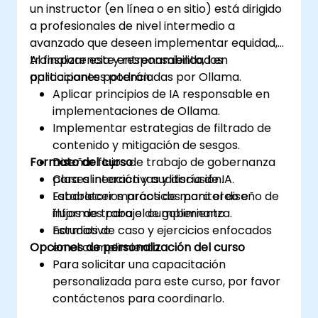
un instructor (en línea o en sitio) está dirigido
a profesionales de nivel intermedio a
avanzado que deseen implementar equidad,
transparencia y responsabilidad en
Al finalizar este entrenamiento, los
aplicaciones potenciadas por Ollama.
participantes podrán:
Aplicar principios de IA responsable en
implementaciones de Ollama.
Implementar estrategias de filtrado de
contenido y mitigación de sesgos.
Formato del curso
Diseñar flujos de trabajo de gobernanza
para alineación y auditoría de IA.
Clases interactivas y discusión.
Establecer marcos de monitoreo e
Laboratorios prácticos para el diseño de
informes para el cumplimiento
flujos de trabajo de gobernanza.
normativo.
Estudios de caso y ejercicios enfocados
Opciones de personalización del curso
en el cumplimiento.
Para solicitar una capacitación
personalizada para este curso, por favor
contáctenos para coordinarlo.