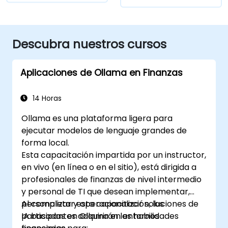
Descubra nuestros cursos
Aplicaciones de Ollama en Finanzas
14 Horas
Ollama es una plataforma ligera para
ejecutar modelos de lenguaje grandes de
forma local.
Esta capacitación impartida por un instructor,
en vivo (en línea o en el sitio), está dirigida a
profesionales de finanzas de nivel intermedio
y personal de TI que desean implementar,
personalizar y operacionalizar soluciones de
Al completar esta capacitación, los
IA basadas en Ollama en entornos
participantes adquirirán las habilidades