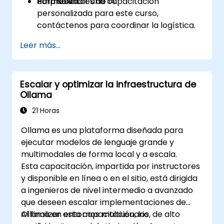
normativo.
empresariales de IA.
Para solicitar una capacitación
personalizada para este curso,
contáctenos para coordinar la logística.
Leer más...
Escalar y optimizar la infraestructura de
Ollama
21 Horas
Ollama es una plataforma diseñada para
ejecutar modelos de lenguaje grande y
multimodales de forma local y a escala.
Esta capacitación, impartida por instructores
y disponible en línea o en el sitio, está dirigida
a ingenieros de nivel intermedio a avanzado
que deseen escalar implementaciones de
Ollama en entornos multiusuario, de alto
Al finalizar esta capacitación, los