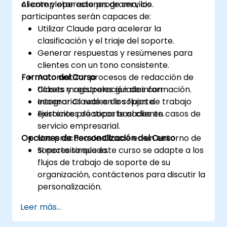
cliente y operaciones de servicio.
Al completar este programa, los
participantes serán capaces de:
Utilizar Claude para acelerar la
clasificación y el triaje del soporte.
Generar respuestas y resúmenes para
clientes con un tono consistente.
Formato del Curso
Automatizar procesos de redacción de
tickets y recuperación de información.
Clases magistrales guiadas con
Integrar Claude en los flujos de trabajo
escenarios reales de soporte.
existentes de soporte al cliente.
Ejercicios prácticos basados en casos de
servicio empresarial.
Opciones de Personalización del Curso
Uso práctico de Claude en un entorno de
soporte simulado.
Si necesita que este curso se adapte a los
flujos de trabajo de soporte de su
organización, contáctenos para discutir la
personalización.
Leer más...