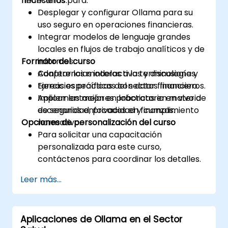
financieros.
necesarias para:
Desplegar y configurar Ollama para su
uso seguro en operaciones financieras.
Integrar modelos de lenguaje grandes
locales en flujos de trabajo analíticos y de
Formato del curso
informes.
Adaptar los modelos a la terminología y
Conferencias interactivas y discusiones.
tareas específicas del sector financiero.
Ejercicios prácticos con datos financieros.
Aplicar las mejores prácticas en materia
Implementación en laboratorio en vivo de
de seguridad, privacidad y cumplimiento
escenarios enfocados en finanzas.
Opciones de personalización del curso
normativo.
Para solicitar una capacitación
personalizada para este curso,
contáctenos para coordinar los detalles.
Leer más...
Aplicaciones de Ollama en el Sector