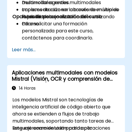
Desarrollar agentes multimodales
multimodales reales.
capaces de razonar a través de múltiples
Implementación en laboratorio en vivo de
Opciones de personalización del curso
modalidades.
flujos de trabajo multimodales utilizando
Ollama.
Para solicitar una formación
personalizada para este curso,
contáctenos para coordinarlo.
Leer más...
Aplicaciones multimodales con modelos
Mistral (Visión, OCR y comprensión de
documentos)
14 Horas
Los modelos Mistral son tecnologías de
inteligencia artificial de código abierto que
ahora se extienden a flujos de trabajo
multimodales, soportando tanto tareas de
lenguaje como de visión para aplicaciones
Este entrenamiento impartido por