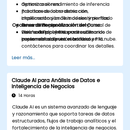
Optimizar el rendimiento de inferencia
demostraciones.
para tareas como detección,
Prácticas de laboratorio con
clasificación y análisis de sentimientos.
implementación de modelos y perfilado
Opciones de Personalización del Curso
Desarrollar pipelines en tiempo real de
de rendimiento.
visión artificial y PNL para escenarios de
Diseño de pipelines en vivo utilizando
Para solicitar una capacitación
implementación en el borde o en la nube.
casos reales de visión artificial y PNL.
personalizada para este curso,
contáctenos para coordinar los detalles.
Leer más...
Claude AI para Análisis de Datos e
Inteligencia de Negocios
14 Horas
Claude AI es un sistema avanzado de lenguaje
y razonamiento que soporta tareas de datos
estructurados, flujos de trabajo analíticos y el
fortalecimiento de la inteligencia de negocios.