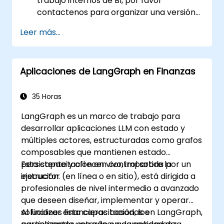
trabajo internos de BI, por favor
contactenos para organizar una versión
adaptada de este curso.
Leer más...
Aplicaciones de LangGraph en Finanzas
35 Horas
LangGraph es un marco de trabajo para
desarrollar aplicaciones LLM con estado y
múltiples actores, estructuradas como grafos
composables que mantienen estado
persistente y ofrecen control sobre la
Esta capacitación en vivo, impartida por un
ejecución.
instructor (en línea o en sitio), está dirigida a
profesionales de nivel intermedio a avanzado
que deseen diseñar, implementar y operar
soluciones financieras basadas en LangGraph,
Al finalizar esta capacitación, los