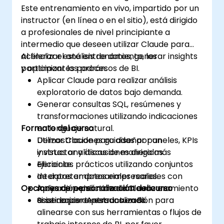
Este entrenamiento en vivo, impartido por un
instructor (en línea o en el sitio), está dirigido
a profesionales de nivel principiante a
intermedio que deseen utilizar Claude para
acelerar el análisis de datos, generar insights
Al finalizar este entrenamiento, los
y optimizar los procesos de BI.
participantes podrán:
Aplicar Claude para realizar análisis
exploratorio de datos bajo demanda.
Generar consultas SQL, resúmenes y
transformaciones utilizando indicaciones
Formato del curso
en lenguaje natural.
Utilizar Claude para diseñar paneles, KPIs
Demostraciones guiadas por un
y vistas analíticas de manera más
instructor y discusiones dirigidas.
eficiente.
Ejercicios prácticos utilizando conjuntos
Interpretar datos empresariales con
de datos empresariales reales.
Opciones de personalización del curso
mayor precisión mediante razonamiento
Aplicación práctica de Claude en
asistido por IA estructurado.
escenarios centrados en BI.
Si se requiere personalización para
alinearse con sus herramientas o flujos de