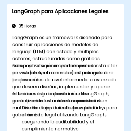
LangGraph para Aplicaciones Legales
35 Horas
LangGraph es un framework diseñado para
construir aplicaciones de modelos de
lenguaje (LLM) con estado y múltiples
actores, estructuradas como gráficos
compositivos que mantienen estado
Esta capacitación impartida por un instructor
persistente y ofrecen control preciso sobre
en vivo (en línea o en sitio) está dirigida a
la ejecución.
profesionales de nivel intermedio a avanzado
que deseen diseñar, implementar y operar
soluciones legales basadas en LangGraph,
Al finalizar esta capacitación, los
garantizando los controles necesarios en
participantes estarán en capacidad de:
materia de cumplimiento, trazabilidad y
Diseñar flujos de trabajo específicos para
gobernanza.
el ámbito legal utilizando LangGraph,
asegurando la auditabilidad y el
cumplimiento normativo.