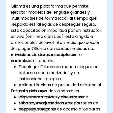
Ollama es una plataforma que permite
ejecutar modelos de lenguaje grandes y
multimodales de forma local, al tiempo que
respalda estrategias de despliegue seguro.
Esta capacitación impartida por un instructor,
en vivo (en línea o en sitio), está dirigida a
profesionales de nivel intermedio que deseen
desplegar Ollama con sólidas medidas de
privacidad de datos y cumplimiento
Al finalizar esta capacitación, los
normativo.
participantes podrán:
Desplegar Ollama de manera segura en
entornos containerizados y en
instalaciones propias.
Aplicar técnicas de privacidad diferencial
Formato del curso
para proteger datos sensibles.
Implementar prácticas seguras de
Clases interactivas y discusiones.
registro, monitoreo y auditoría.
Laboratorios prácticos con patrones de
Imponer controles de acceso a los datos
despliegue seguro.