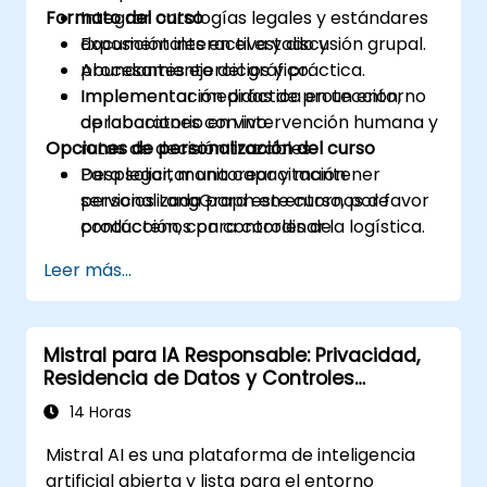
Formato del curso
Integrar ontologías legales y estándares
documentales en el estado y
Exposición interactiva y discusión grupal.
procesamiento del gráfico.
Abundantes ejercicios y práctica.
Implementar medidas de protección,
Implementación práctica en un entorno
aprobaciones con intervención humana y
de laboratorio en vivo.
Opciones de personalización del curso
rutas de decisión trazables.
Desplegar, monitorear y mantener
Para solicitar una capacitación
servicios LangGraph en entornos de
personalizada para este curso, por favor
producción, con controles de
contáctenos para coordinar la logística.
observabilidad y costos.
Leer más...
Mistral para IA Responsable: Privacidad,
Residencia de Datos y Controles
Empresariales
14 Horas
Mistral AI es una plataforma de inteligencia
artificial abierta y lista para el entorno