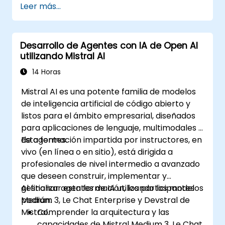
Leer más...
Desarrollo de Agentes con IA de Open AI
utilizando Mistral AI
14 Horas
Mistral AI es una potente familia de modelos
de inteligencia artificial de código abierto y
listos para el ámbito empresarial, diseñados
para aplicaciones de lenguaje, multimodales y
de agentes.
Esta formación impartida por instructores, en
vivo (en línea o en sitio), está dirigida a
profesionales de nivel intermedio a avanzado
que deseen construir, implementar y
gestionar agentes de IA utilizando los modelos
Al finalizar esta formación, los participantes
Medium 3, Le Chat Enterprise y Devstral de
podrán:
Mistral.
Comprender la arquitectura y las
capacidades de Mistral Medium 3, Le Chat