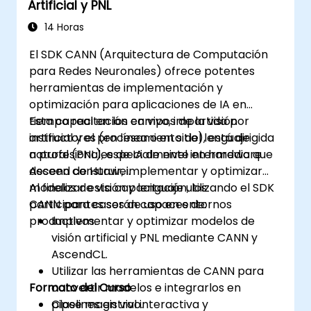
Artificial y PNL
14 Horas
El SDK CANN (Arquitectura de Computación
para Redes Neuronales) ofrece potentes
herramientas de implementación y
optimización para aplicaciones de IA en
tiempo real en los campos de la visión
Esta capacitación en vivo, impartida por
artificial y el procesamiento del lenguaje
instructores (en línea o en sitio), está dirigida
natural (PNL), especialmente en hardware
a profesionales de IA de nivel intermedio que
Ascend de Huawei.
deseen construir, implementar y optimizar
modelos de visión y lenguaje utilizando el SDK
Al finalizar esta capacitación, los
CANN para casos de uso en entornos
participantes serán capaces de:
productivos.
Implementar y optimizar modelos de
visión artificial y PNL mediante CANN y
AscendCL.
Utilizar las herramientas de CANN para
Formato del Curso
convertir modelos e integrarlos en
pipelines en vivo.
Clase magistral interactiva y