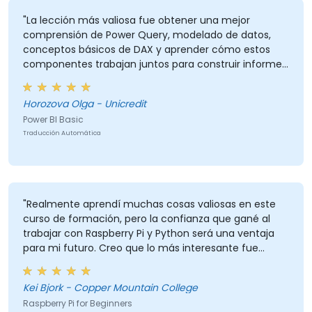
"La lección más valiosa fue obtener una mejor
comprensión de Power Query, modelado de datos,
conceptos básicos de DAX y aprender cómo estos
componentes trabajan juntos para construir informes
de Power BI."
Horozova Olga - Unicredit
Power BI Basic
Traducción Automática
"Realmente aprendí muchas cosas valiosas en este
curso de formación, pero la confianza que gané al
trabajar con Raspberry Pi y Python será una ventaja
para mi futuro. Creo que lo más interesante fue
descubrir que los LED reaccionan a colores externos,
mientras que lo más valioso fue aprender a rastrear y
Kei Bjork - Copper Mountain College
registrar datos y guardarlos en Excel."
Raspberry Pi for Beginners