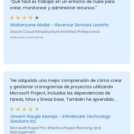
"Qué fácil es trabajar en un entorno de nube para
crear, monitorear y administrar recursos."
Ntabanyane Molise - Revenue Services Lesotho
Oracle Cloud Infrastructure Architect Professional
Traducción Automática
"He adquirido una mejor comprensión de cómo crear
y gestionar cronogramas de proyectos utilizando
Microsoft Project, incluidas las dependencias de
tareas, hitos y líneas base. También he aprendido
técnicas prácticas para la asignación de recursos, el
seguimiento del progreso, la generación de informes
Vincent Raygie Maneja - Infinitecare Technology
y el análisis de la ruta crítica (CPM) para mejorar la
Solutions Inc.
planificación y supervisión de proyectos."
Microsoft Project Pro: Effective Project Planning and
Management