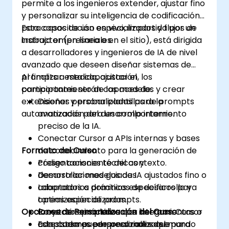
permite a los ingenieros extender, ajustar fino
y personalizar su inteligencia de codificación
para casos de uso especializados y flujos de
Esta capacitación en vivo, impartida por un
trabajo empresariales.
instructor (en línea o en el sitio), está dirigida
a desarrolladores y ingenieros de IA de nivel
avanzado que deseen diseñar sistemas de
prompts a medida, ajustar el
Al finalizar esta capacitación, los
comportamiento de los modelos y crear
participantes serán capaces de:
extensiones personalizadas para la
Diseñar y probar plantillas de prompts
automatización del desarrollo interno.
avanzadas para un comportamiento
preciso de la IA.
Conectar Cursor a APIs internas y bases
Formato del Curso
de conocimiento para la generación de
código consciente del contexto.
Presentaciones técnicas y
Desarrollar modelos de IA ajustados fino o
demostraciones guiadas.
adaptados a dominios específicos para
Laboratorios prácticos de desarrollo y
tareas especializadas.
optimización de prompts.
Opciones de Personalización del Curso
Construir e implementar herramientas o
Proyectos prácticos que integran Cursor
adaptadores personalizados que
con sistemas empresariales del mundo
Este curso puede personalizarse para