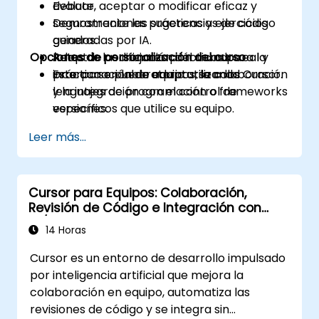
Evaluar, aceptar o modificar eficaz y
debate.
seguramente las sugerencias de código
Demostraciones prácticas y ejercicios
generadas por IA.
guiados.
Opciones de personalización del curso
Adoptar las mejores prácticas para la
Retos de codificación del mundo real y
incorporación de equipos, la colaboración
práctica en laboratorio utilizando Cursor.
Este curso puede adaptarse a los
y la integración con el control de
lenguajes de programación o frameworks
versiones.
específicos que utilice su equipo.
Leer más...
Cursor para Equipos: Colaboración,
Revisión de Código e Integración con
CI/CD
14 Horas
Cursor es un entorno de desarrollo impulsado
por inteligencia artificial que mejora la
colaboración en equipo, automatiza las
revisiones de código y se integra sin