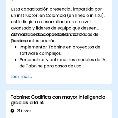
Esta capacitación presencial, impartida por
un instructor, en Colombia (en línea o in situ),
está dirigida a desarrolladores de nivel
avanzado y líderes de equipo que deseen
dominar las funcionalidades avanzadas de
Al finalizar esta capacitación, los
Tabnine.
participantes podrán:
Implementar Tabnine en proyectos de
software complejos.
Personalizar y entrenar los modelos de IA
de Tabnine para casos de uso
específicos.
Leer más...
Integrar Tabnine en los flujos de trabajo
de equipo y en las pipelines de desarrollo.
Mejorar la calidad del código y acelerar
Tabnine: Codifica con mayor inteligencia
los ciclos de desarrollo utilizando las
gracias a la IA
capacidades analíticas de Tabnine.
21 Horas