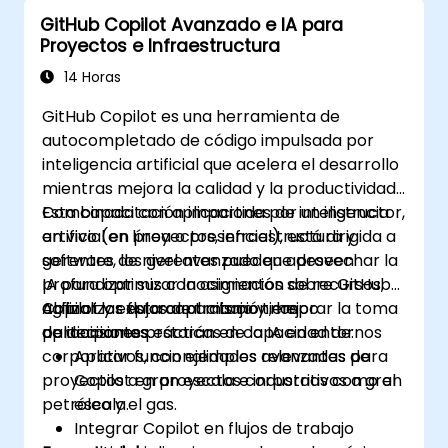
GitHub Copilot Avanzado e IA para
Proyectos e Infraestructura
14 Horas
GitHub Copilot es una herramienta de
autocompletado de código impulsada por
inteligencia artificial que acelera el desarrollo
mientras mejora la calidad y la productividad.
Combinada con aplicaciones de inteligencia
Esta capacitación impartida por un instructor,
artificial en proyectos, infraestructura y
en vivo (en línea o presencial), está dirigida a
software, los gerentes pueden aprovechar la
gerentes de nivel avanzado que deseen
IA para optimizar la asignación de recursos,
profundizar sus conocimientos sobre GitHub
agilizar los flujos de trabajo y mejorar la toma
Copilot y explorar al mismo tiempo
Al finalizar esta capacitación, los
de decisiones.
aplicaciones prácticas de la IA en entornos
participantes estarán en capacidad de:
corporativos, con ejemplos relevantes para
Aplicar funcionalidades avanzadas de
proyectos a gran escala e industrias como el
Copilot en proyectos corporativos a gran
petróleo y el gas.
escala.
Integrar Copilot en flujos de trabajo