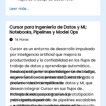
Utilizar lenguaje natural para generar,
Leer más...
depurar y optimizar código.
Aprovechar las capacidades de la IA para
la refactorización, la documentación y las
Cursor para Ingeniería de Datos y ML:
pruebas.
Notebooks, Pipelines y Model Ops
14 Horas
Cursor es un entorno de desarrollo impulsado
por inteligencia artificial que mejora la
productividad y la confiabilidad en los flujos de
trabajo de datos y aprendizaje automático
mediante la generación inteligente de código,
Esta capacitación impartida por un instructor,
sugerencias conscientes del contexto y
en vivo (en línea o presencial), está dirigida a
documentación simplificada.
profesionales intermedios de datos y ML que
desean integrar Cursor en sus flujos de
trabajo diarios para lograr una prototipación
Al finalizar esta capacitación, los
más rápida, desarrollo de pipelines escalables
participantes podrán:
y operaciones de modelos mejoradas.
Utilizar Cursor para acelerar el desarrollo