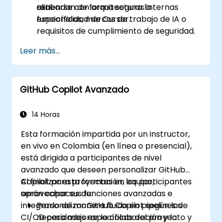
extiendan de forma segura la
real.
alinearse con arquitecturas internas
funcionalidad de Cursor.
específicas, marcos de trabajo de IA o
requisitos de cumplimiento de seguridad.
Leer más...
GitHub Copilot Avanzado
14 Horas
Esta formación impartida por un instructor,
en vivo en Colombia (en línea o presencial),
está dirigida a participantes de nivel
avanzado que deseen personalizar GitHub
Copilot para proyectos en equipo,
Al finalizar esta formación, los participantes
aprovechar sus funciones avanzadas e
serán capaces de:
integrarlo de manera fluida en pipelines de
Personalizar GitHub Copilot según las
CI/CD para mejorar la colaboración y la
necesidades específicas del proyecto y