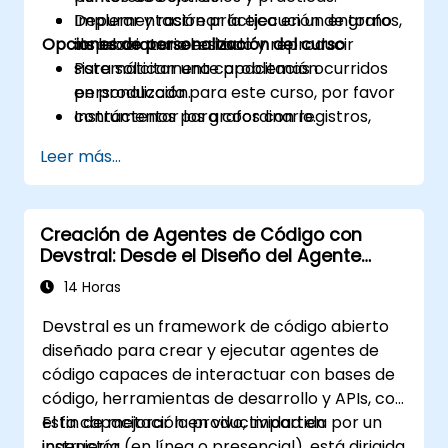
Depurar y rastrear la ejecución de grafos,
Implementación práctica en un entorno
Opciones de personalización del curso
inspeccionar el estado y reproducir
de laboratorio en vivo.
sistemáticamente problemas ocurridos
Para solicitar una capacitación
en producción.
personalizada para este curso, por favor
Instrumentar los grafos con registros,
contáctenos para coordinarlo.
métricas y trazas, desplegarlos en
Leer más...
producción y monitorear los acuerdos de
nivel de servicio (SLA) y los costos.
Creación de Agentes de Código con
Devstral: Desde el Diseño del Agente
hasta la Herramienta
14 Horas
Devstral es un framework de código abierto
diseñado para crear y ejecutar agentes de
código capaces de interactuar con bases de
código, herramientas de desarrollo y APIs, con
el fin de mejorar la productividad en
Esta capacitación en vivo, impartida por un
ingeniería.
instructor (en línea o presencial), está dirigida