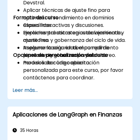
Devstral.
Aplicar técnicas de ajuste fino para
Formato del curso
optimizar el rendimiento en dominios
específicos.
Clases interactivas y discusiones.
Implementar estrategias de versionado,
Ejercicios prácticos en autoalojamiento y
monitoreo y gobernanza del ciclo de vida.
ajuste fino.
Asegurar la seguridad, el cumplimiento
Implementación en tiempo real de
Opciones de personalización del curso
normativo y el uso responsable de
pipelines de gobernanza y monitoreo.
modelos de código abierto.
Para solicitar una capacitación
personalizada para este curso, por favor
contáctenos para coordinar.
Leer más...
Aplicaciones de LangGraph en Finanzas
35 Horas