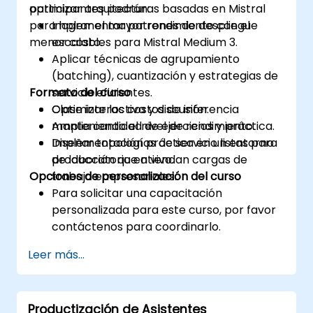
optimizar arquitecturas basadas en Mistral
participantes podrán:
para lograr el mayor rendimiento con el
Implementar patrones de despliegue
menor costo.
escalables para Mistral Medium 3.
Aplicar técnicas de agrupamiento
(batching), cuantización y estrategias de
Formato del curso
servicio eficientes.
Optimizar los costos de inferencia
Clase interactiva y discusión.
manteniendo el nivel de rendimiento.
Amplia cantidad de ejercicios y práctica.
Diseñar topologías de servicio listas para
Implementación práctica en un entorno
producción que atiendan cargas de
de laboratorio en vivo.
Opciones de personalización del curso
trabajo empresariales.
Para solicitar una capacitación
personalizada para este curso, por favor
contáctenos para coordinarlo.
Leer más...
Productización de Asistentes