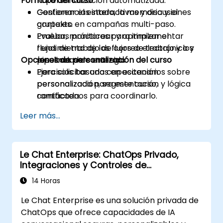
Formato del curso
la personalización automatizada.
Gestionar el estado, la memoria y el
Conferencias interactivas y discusiones
contexto en campañas multi-paso.
grupales.
Evaluar, monitorear y optimizar el
Pruebas prácticas para implementar
rendimiento de los flujos de trabajo y los
flujos de trabajo de correo electrónico y
Opciones de personalización del curso
resultados de entrega.
pipelines de contenido.
Ejercicios basados en escenarios sobre
Para solicitar una capacitación
personalización, segmentación y lógica
personalizada para este curso,
ramificada.
contáctenos para coordinarlo.
Leer más...
Le Chat Enterprise: ChatOps Privado,
Integraciones y Controles de
Administración
14 Horas
Le Chat Enterprise es una solución privada de
ChatOps que ofrece capacidades de IA