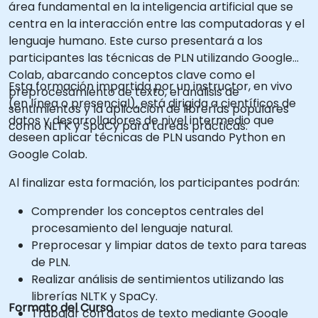
área fundamental en la inteligencia artificial que se
centra en la interacción entre las computadoras y el
lenguaje humano. Este curso presentará a los
participantes las técnicas de PLN utilizando Google
Colab, abarcando conceptos clave como el
Esta formación impartida por un instructor, en vivo
preprocesamiento de texto, el análisis de
(en línea o presencial), está dirigida a científicos de
sentimientos y la aplicación de librerías populares
datos y desarrolladores de nivel intermedio que
como NLTK y SpaCy para tareas prácticas.
deseen aplicar técnicas de PLN usando Python en
Google Colab.
Al finalizar esta formación, los participantes podrán:
Comprender los conceptos centrales del
procesamiento del lenguaje natural.
Preprocesar y limpiar datos de texto para tareas
de PLN.
Realizar análisis de sentimientos utilizando las
librerías NLTK y SpaCy.
Formato del Curso
Trabajar con datos de texto mediante Google