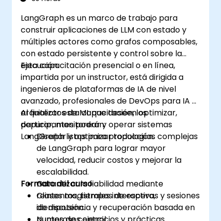
LangGraph es un marco de trabajo para
construir aplicaciones de LLM con estado y
múltiples actores como grafos composables,
con estado persistente y control sobre la
ejecución.
Esta capacitación presencial o en línea,
impartida por un instructor, está dirigida a
ingenieros de plataformas de IA de nivel
avanzado, profesionales de DevOps para IA y
arquitectos de ML que deseen optimizar,
Al finalizar esta capacitación, los
depurar, monitorear y operar sistemas
participantes podrán:
LangGraph listos para producción.
Diseñar y optimizar topologías complejas
de LangGraph para lograr mayor
velocidad, reducir costos y mejorar la
escalabilidad.
Formato del curso
Garantizar la fiabilidad mediante
reintentos, tiempos de espera,
Clases magistrales interactivas y sesiones
idempotencia y recuperación basada en
de discusión.
puntos de control.
Numerosos ejercicios y prácticas.