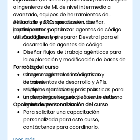
a ingenieros de ML de nivel intermedio a
avanzado, equipos de herramientas de
desarrollo y SREs que deseen diseñar,
Al finalizar esta capacitación, los
implementar y optimizar agentes de código
participantes podrán:
utilizando Devstral.
Configurar y preparar Devstral para el
desarrollo de agentes de código.
Diseñar flujos de trabajo agénticos para
la exploración y modificación de bases de
Formato del curso
código.
Integrar agentes de código con
Clases magistrales interactivas y
herramientas de desarrollo y APIs.
debates.
Implementar las mejores prácticas para
Múltiples ejercicios y prácticas.
un despliegue seguro y eficiente de los
Implementación práctica en un entorno
Opciones de personalización del curso
agentes.
de laboratorio en vivo.
Para solicitar una capacitación
personalizada para este curso,
contáctenos para coordinarlo.
Leer más...