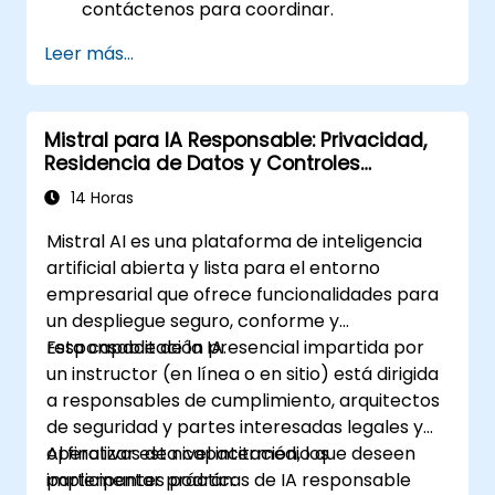
contáctenos para coordinar.
Leer más...
Mistral para IA Responsable: Privacidad,
Residencia de Datos y Controles
Empresariales
14 Horas
Mistral AI es una plataforma de inteligencia
artificial abierta y lista para el entorno
empresarial que ofrece funcionalidades para
un despliegue seguro, conforme y
responsable de la IA.
Esta capacitación presencial impartida por
un instructor (en línea o en sitio) está dirigida
a responsables de cumplimiento, arquitectos
de seguridad y partes interesadas legales y
operativas de nivel intermedio que deseen
Al finalizar esta capacitación, los
implementar prácticas de IA responsable
participantes podrán: