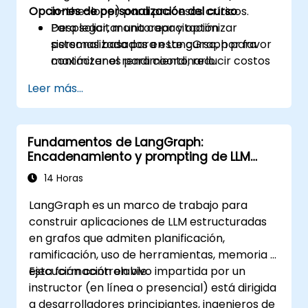
Opciones de personalización del curso
in-the-loop) para procesos críticos.
Desplegar, monitorear y optimizar
Para solicitar una capacitación
sistemas basados en LangGraph para
personalizada para este curso, por favor
maximizar el rendimiento, reducir costos
contáctenos para coordinarlo.
y cumplir con los niveles de servicio
Leer más...
acordados (SLA).
Fundamentos de LangGraph:
Encadenamiento y prompting de LLM
basado en grafos
14 Horas
LangGraph es un marco de trabajo para
construir aplicaciones de LLM estructuradas
en grafos que admiten planificación,
ramificación, uso de herramientas, memoria y
ejecución controlable.
Esta formación en vivo impartida por un
instructor (en línea o presencial) está dirigida
a desarrolladores principiantes, ingenieros de