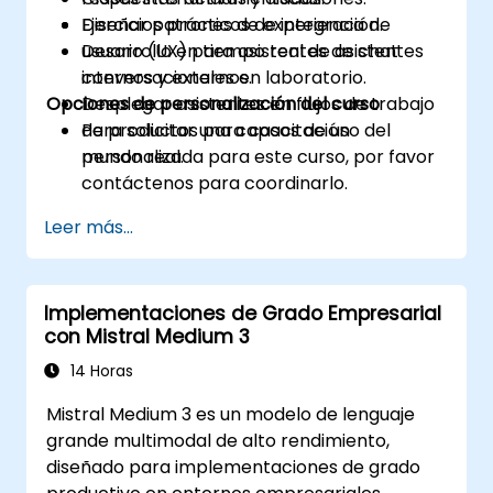
Diseñar patrones de experiencia de
Ejercicios prácticos de integración.
usuario (UX) para asistentes de chat
Desarrollo en tiempo real de asistentes
internos y externos.
conversacionales en laboratorio.
Opciones de personalización del curso
Desplegar asistentes en flujos de trabajo
de productos para casos de uso del
Para solicitar una capacitación
mundo real.
personalizada para este curso, por favor
contáctenos para coordinarlo.
Leer más...
Implementaciones de Grado Empresarial
con Mistral Medium 3
14 Horas
Mistral Medium 3 es un modelo de lenguaje
grande multimodal de alto rendimiento,
diseñado para implementaciones de grado