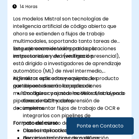
documentos)
14 Horas
Los modelos Mistral son tecnologías de
inteligencia artificial de código abierto que
ahora se extienden a flujos de trabajo
multimodales, soportando tanto tareas de
lenguaje como de visión para aplicaciones
Este entrenamiento impartido por
empresariales y de investigación.
instructores, en vivo (en línea o presencial),
está dirigido a investigadores de aprendizaje
automático (ML) de nivel intermedio,
ingenieros aplicados y equipos de producto
Al finalizar este entrenamiento, los
que deseen desarrollar aplicaciones
participantes serán capaces de:
multimodales con modelos Mistral, incluyendo
Configurar y ajustar modelos Mistral para
pipelines de OCR y comprensión de
tareas multimodales.
documentos.
Implementar flujos de trabajo de OCR e
integrarlos con pipelines de
Formato del curso
procesamiento de lenguaje natural (NLP).
Ponte en Contacto
Diseñar aplicaciones de comprensión de
Clases interactivas y discusión.
documentos para casos de uso
Ejercicios prácticos de codificación.