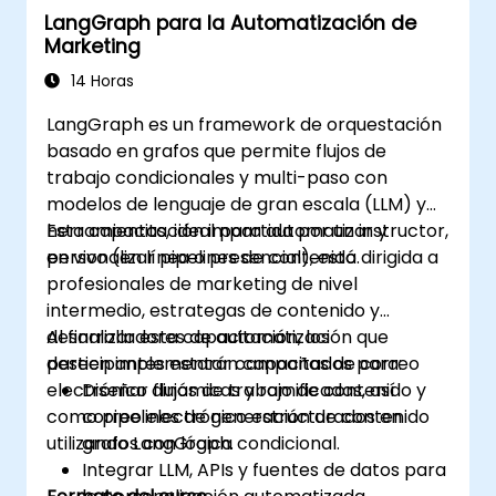
LangGraph para la Automatización de
Marketing
14 Horas
LangGraph es un framework de orquestación
basado en grafos que permite flujos de
trabajo condicionales y multi-paso con
modelos de lenguaje de gran escala (LLM) y
herramientas, ideal para automatizar y
Esta capacitación impartida por un instructor,
personalizar pipelines de contenido.
en vivo (en línea o presencial), está dirigida a
profesionales de marketing de nivel
intermedio, estrategas de contenido y
desarrolladores de automatización que
Al finalizar esta capacitación, los
deseen implementar campañas de correo
participantes estarán capacitados para:
electrónico dinámicas y ramificadas, así
Diseñar flujos de trabajo de contenido y
como pipelines de generación de contenido
correo electrónico estructurados en
utilizando LangGraph.
grafos con lógica condicional.
Integrar LLM, APIs y fuentes de datos para