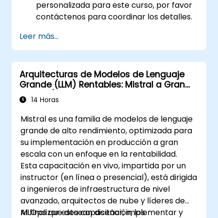
personalizada para este curso, por favor
contáctenos para coordinar los detalles.
Leer más...
Arquitecturas de Modelos de Lenguaje
Grande (LLM) Rentables: Mistral a Gran
Escala (Ingeniería de Rendimiento y
14 Horas
Costos)
Mistral es una familia de modelos de lenguaje
grande de alto rendimiento, optimizada para
su implementación en producción a gran
escala con un enfoque en la rentabilidad.
Esta capacitación en vivo, impartida por un
instructor (en línea o presencial), está dirigida
a ingenieros de infraestructura de nivel
avanzado, arquitectos de nube y líderes de
MLOps que desean diseñar, implementar y
Al finalizar esta capacitación, los