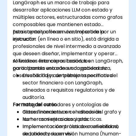
LangGraph es un marco de trabajo para
desarrollar aplicaciones LLM con estado y
múltiples actores, estructuradas como grafos
composables que mantienen estado
persistente y ofrecen control sobre la
Esta capacitación en vivo, impartida por un
ejecución.
instructor (en línea o en sitio), está dirigida a
profesionales de nivel intermedio a avanzado
que deseen diseñar, implementar y operar
soluciones financieras basadas en LangGraph,
Al finalizar esta capacitación, los
garantizando una adecuada gobernanza,
participantes estarán en capacidad de:
observabilidad y cumplimiento normativo.
Diseñar flujos de trabajo específicos del
sector financiero con LangGraph,
alineados a requisitos regulatorios y de
auditoría.
Formato del curso
Integrar estándares y ontologías de
datos financieros en el estado del grafo y
Clases interactivas con discusión.
las herramientas asociadas.
Numerosos ejercicios y prácticas.
Implementar controles de confiabilidad,
Implementación práctica en un entorno
seguridad y supervisión humana (human-
de laboratorio en vivo.