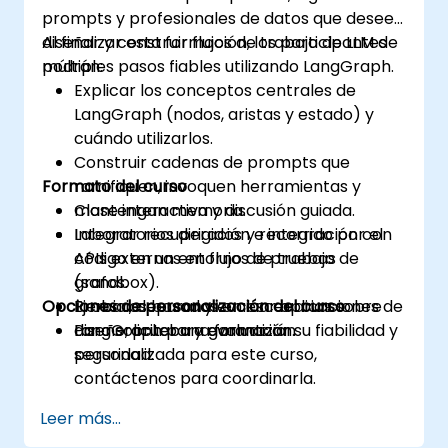
prompts y profesionales de datos que deseen
diseñar y construir flujos de trabajo de LLM de
Al finalizar esta formación, los participantes
múltiples pasos fiables utilizando LangGraph.
podrán:
Explicar los conceptos centrales de
LangGraph (nodos, aristas y estado) y
cuándo utilizarlos.
Construir cadenas de prompts que
Formato del curso
ramifiquen, invoquen herramientas y
mantengan memoria.
Clase interactiva y discusión guiada.
Integrar recuperación e integración con
Laboratorios dirigidos y recorrido por el
APIs externas en flujos de trabajo de
código en un entorno de pruebas
grafos.
(sandbox).
Opciones de personalización del curso
Probar, depurar y evaluar aplicaciones de
Ejercicios basados en escenarios sobre
LangGraph para garantizar su fiabilidad y
diseño, prueba y evaluación.
Para solicitar una formación
seguridad.
personalizada para este curso,
contáctenos para coordinarla.
Leer más...