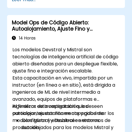
Model Ops de Código Abierto:
Autoalojamiento, Ajuste Fino y
Gobernanza con los Modelos Devstral y
14 Horas
Mistral
Los modelos Devstral y Mistral son
tecnologías de inteligencia artificial de código
abierto diseñadas para un despliegue flexible,
ajuste fino e integración escalable.
Esta capacitación en vivo, impartida por un
instructor (en línea o en sitio), está dirigida a
ingenieros de ML de nivel intermedio a
avanzado, equipos de plataformas e
ingenieros de investigación que deseen
Al finalizar esta capacitación, los
autoalojar, ajustar finamente y gobernar los
participantes estarán en capacidad de:
modelos Mistral y Devstral en entornos de
Configurar y establecer entornos
producción.
autoalojados para los modelos Mistral y