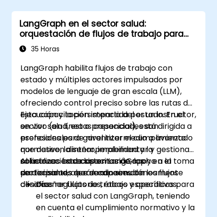
LangGraph en el sector salud:
orquestación de flujos de trabajo para
entornos regulados
35 Horas
LangGraph habilita flujos de trabajo con
estado y múltiples actores impulsados por
modelos de lenguaje de gran escala (LLM),
ofreciendo control preciso sobre las rutas de
ejecución y la persistencia del estado. En el
Esta capacitación impartida por un instructor,
sector salud, estas capacidades son
en vivo (en línea o presencial), está dirigida a
esenciales para garantizar el cumplimiento
profesionales de nivel intermedio a avanzado
normativo, la interoperabilidad y la
que deseen diseñar, implementar y gestionar
construcción de sistemas de apoyo a la toma
soluciones basadas en LangGraph en el
Al finalizar esta capacitación, los
de decisiones que se alineen con los flujos
sector salud, abordando simultáneamente
participantes serán capaces de:
clínicos.
desafíos regulatorios, éticos y operativos.
Diseñar flujos de trabajo específicos para
el sector salud con LangGraph, teniendo
en cuenta el cumplimiento normativo y la