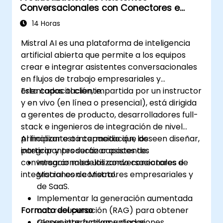
Conversacionales con Conectores e
Integraciones de Mistral
14 Horas
Mistral AI es una plataforma de inteligencia
artificial abierta que permite a los equipos
crear e integrar asistentes conversacionales
en flujos de trabajo empresariales y
orientados al cliente.
Esta capacitación, impartida por un instructor
y en vivo (en línea o presencial), está dirigida
a gerentes de producto, desarrolladores full-
stack e ingenieros de integración de nivel
principiante a intermedio que deseen diseñar,
Al finalizar esta capacitación, los
integrar y productizar asistentes
participantes serán capaces de:
conversacionales utilizando conectores e
Integrar modelos conversacionales de
integraciones de Mistral.
Mistral con conectores empresariales y
de SaaS.
Implementar la generación aumentada
Formato del curso
con recuperación (RAG) para obtener
respuestas fundamentadas.
Clases interactivas y discusiones.