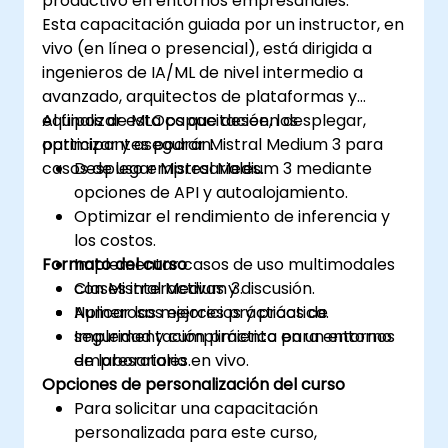
productivo en entornos empresariales.
Esta capacitación guiada por un instructor, en
vivo (en línea o presencial), está dirigida a
ingenieros de IA/ML de nivel intermedio a
avanzado, arquitectos de plataformas y
equipos de MLOps que deseen desplegar,
Al finalizar esta capacitación, los
optimizar y asegurar Mistral Medium 3 para
participantes podrán:
casos de uso empresariales.
Desplegar Mistral Medium 3 mediante
opciones de API y autoalojamiento.
Optimizar el rendimiento de inferencia y
los costos.
Formato del curso
Implementar casos de uso multimodales
con Mistral Medium 3.
Clases interactivas y discusión.
Aplicar las mejores prácticas de
Numerosos ejercicios y práctica.
seguridad y cumplimiento para entornos
Implementación práctica en un entorno
empresariales.
de laboratorio en vivo.
Opciones de personalización del curso
Para solicitar una capacitación
personalizada para este curso,