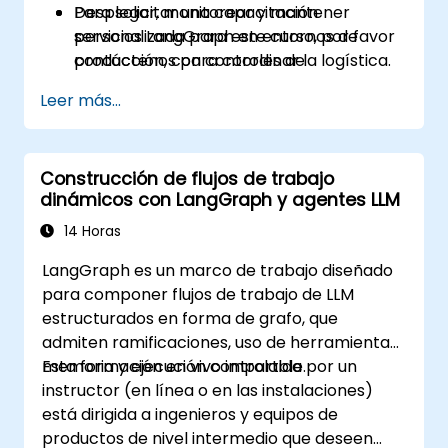
Desplegar, monitorear y mantener
Para solicitar una capacitación
servicios LangGraph en entornos de
personalizada para este curso, por favor
producción, con controles de
contáctenos para coordinar la logística.
observabilidad y costos.
Leer más...
Construcción de flujos de trabajo
dinámicos con LangGraph y agentes LLM
14 Horas
LangGraph es un marco de trabajo diseñado
para componer flujos de trabajo de LLM
estructurados en forma de grafo, que
admiten ramificaciones, uso de herramientas,
memoria y ejecución controlable.
Esta formación en vivo impartida por un
instructor (en línea o en las instalaciones)
está dirigida a ingenieros y equipos de
productos de nivel intermedio que deseen