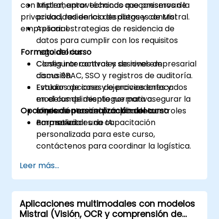
con Mistral, aprovechando mecanismos de
Implementar técnicas que preservan la
privacidad, residencia de datos y control
privacidad en los despliegues de Mistral.
empresarial.
Aplicar estrategias de residencia de
datos para cumplir con los requisitos
Formato del curso
regulatorios.
Configurar controles de nivel empresarial
Clases interactivas y sesiones de
como RBAC, SSO y registros de auditoría.
discusión.
Evaluar opciones de proveedores y
Estudios de caso y ejercicios enfocados
modelos de despliegue para asegurar la
en el cumplimiento normativo.
Opciones de personalización del curso
alineación con el cumplimiento
Implementación práctica de controles
normativo.
empresariales de IA.
Para solicitar una capacitación
personalizada para este curso,
contáctenos para coordinar la logística.
Leer más...
Aplicaciones multimodales con modelos
Mistral (Visión, OCR y comprensión de