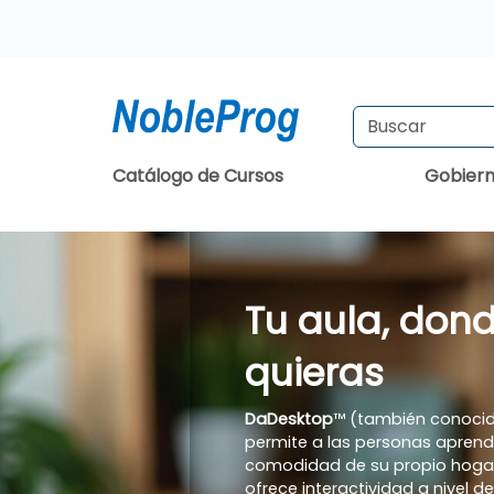
Catálogo de Cursos
Gobier
Tu aula, don
quieras
DaDesktop
™ (también conoci
permite a las personas aprend
comodidad de su propio hogar
ofrece interactividad a nivel d