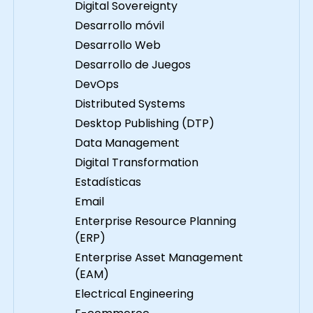
Digital Sovereignty
 fundamentos de
ejemplo dentro de
 Utilizar ChatGPT
contenedores, luego
Desarrollo móvil
a construir y
automatizar, escalar y
Desarrollo Web
arrollar aplicaciones
gestionar sus servidore
Desarrollo de Juegos
s mejores
contenerizados dentro 
DevOps
cticas de ChatGPT y
un clúster de Kubernete
Distributed Systems
 aplicaciones en el
La formación continúa 
Desktop Publishing (DTP)
real. Formato del
temas más avanzados,
interactivas
guiando a los participan
Data Management
iscusión. Numerosos
a través del proceso de
Digital Transformation
rcicios y práctica
asegurar, configurar la 
Estadísticas
. Implementación
y monitorear un clúster
Email
ctica en un entorno de
Kubernetes. Al finalizar
Enterprise Resource Planning
oratorio en vivo.
esta formación, los
(ERP)
ciones de
participantes serán
Enterprise Asset Management
sonalización del curso
capaces de: Configurar y
(EAM)
a solicitar una
ejecutar un contenedor
acitación
Docker. Desplegar base
Electrical Engineering
sonalizada para este
de datos y servidores