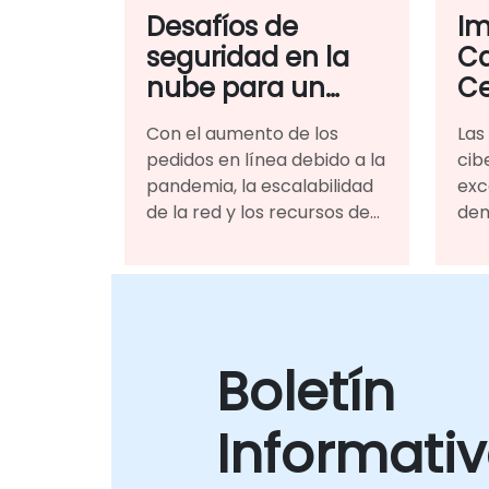
Desafíos de
Im
seguridad en la
Ca
nube para un
Ce
conglomerado
Ci
Con el aumento de los
Las
comercial líder
pedidos en línea debido a la
cib
pandemia, la escalabilidad
exc
de la red y los recursos de
dem
TI y los patrones de
y e
demanda de los clientes, el
cam
uso de la plataforma
sig
basada en la nube para la
per
infraestructura los
Boletín
benefició enormemente.
Informati