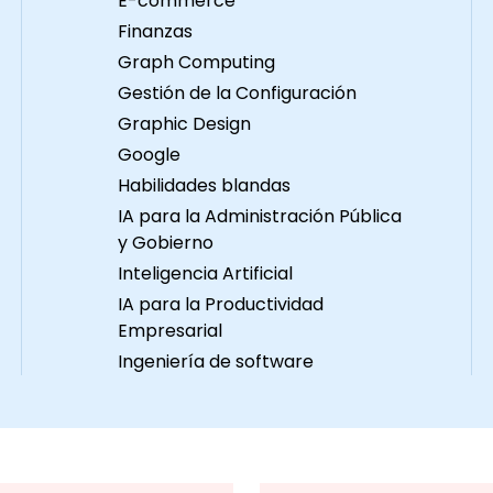
E-commerce
so, contáctenos para
contenerizados. Configu
Finanzas
rdinar los detalles.
un clúster de Docker y
Graph Computing
Kubernetes. Utilizar
Gestión de la Configuración
Kubernetes para
Graphic Design
implementar y gestiona
diferentes entornos bajo
Google
mismo clúster. Asegurar
Habilidades blandas
escalar y monitorear un
IA para la Administración Pública
clúster de Kubernetes.
y Gobierno
Formato del curso Parte
Inteligencia Artificial
de conferencia, parte
IA para la Productividad
discusión, ejercicios y
Empresarial
mucha práctica práctic
Ingeniería de software
Notas Se pueden utilizar
diferentes imágenes de
Docker como
demostraciones en est
formación (por ejemplo