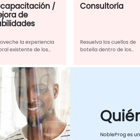
capacitación /
Consultoría
jora de
bilidades
oveche la experiencia
Resuelva los cuellos de
oral existente de los
botella dentro de los
mbros de su equipo
proyectos de misión crít
a adquirir las habilidades
de su organización
onocimientos necesarios
contando con la ayuda 
a el cambio
un guía y experto
altamente calificado.
Quié
NobleProg es un