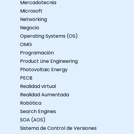
Mercadotecnia
Numerosos ejercicios y
práctica. Implementación
Microsoft
práctica en un entorno de
Networking
s
laboratorio en vivo.
Negocio
de
Opciones de
Operating Systems (OS)
s.
personalización del curso Si
OMG
con
desea agregar, eliminar o
Programación
personalizar alguna
tes
sección o tema dentro de
Product Line Engineering
este curso, contáctenos
Photovoltaic Energy
red
para organizarlo.
PECB
 de
Realidad virtual
Realidad Aumentada
Robótica
Search Engines
SOA (AOS)
s
Sistema de Control de Versiones