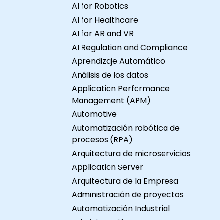
dirigida a gerentes y
los
AI for Robotics
líderes empresariales que
ChatGPT.
AI for Healthcare
desean aprender los
par
AI for AR and VR
fundamentos de la
des
AI Regulation and Compliance
inteligencia artificial y
web. Conocer la
Aprendizaje Automático
gestionar proyectos de IA
prá
Análisis de los datos
para su organización. Al
sus
finalizar esta formación, los
mundo 
Application Performance
participantes podrán
curso Clases 
Management (APM)
comprender la IA a nivel
con d
Automotive
técnico y desarrollar
eje
Automatización robótica de
estrategias utilizando los
continua
procesos (RPA)
datos y recursos de su
prá
Arquitectura de microservicios
organización para
lab
Application Server
gestionar exitosamente
Op
Arquitectura de la Empresa
proyectos de IA. Formato
per
del curso Conferencias
Par
Administración de proyectos
interactivas y debates.
cap
Automatización Industrial
Abundantes ejercicios y
per