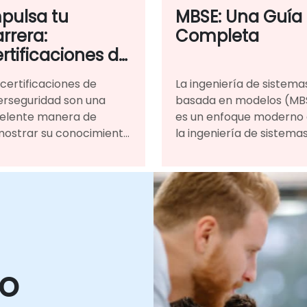
Nginx, MongoDB, Tomcat
pulsa tu
MBSE: Una Guía
etc.). Para solicitar
rrera:
Completa
imágenes específicas o
cualquier otra
rtificaciones de
personalización para es
berseguridad
formación, por favor
 certificaciones de
La ingeniería de sistema
contáctenos para
erseguridad son una
basada en modelos (MB
coordinarlo.
elente manera de
es un enfoque moderno
ostrar su conocimiento
la ingeniería de sistema
xperiencia en este
que se centra en la
po, y pueden aumentar
creación y explotación 
nificativamente sus
modelos de sistemas
spectivas profesionales.
complejos
vo