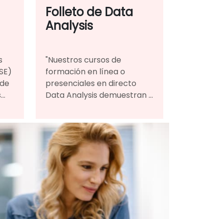
,
Folleto de Data
Analysis
ta
s
"Nuestros cursos de
SE)
formación en línea o
 de
presenciales en directo
s
Data Analysis demuestran a
través del debate y la
de
práctica los lenguajes de
programación y las
metodologías utilizadas
para realizar Data Analysis.