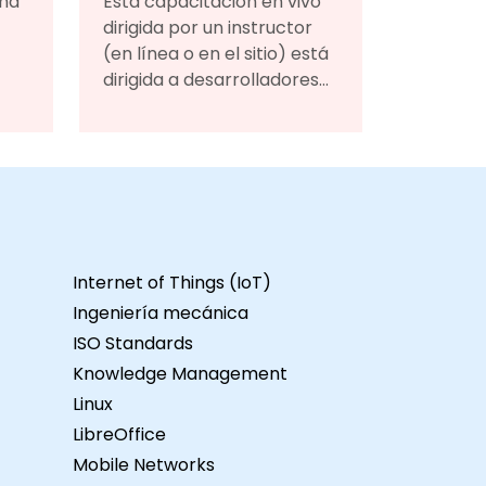
rma
Esta capacitación en vivo
dirigida por un instructor
(en línea o en el sitio) está
dirigida a desarrolladores
.
que deseen aprender
técnicas avanzadas de
r
programación en Python,
incluyendo cómo aplicar
este lenguaje versátil para
r
resolver problemas en
áreas como aplicaciones
Internet of Things (IoT)
a
distribuidas, análisis y
Ingeniería mecánica
.
visualización de datos,
vo
programación de
ISO Standards
ctor
interfaces de usuario y
Knowledge Management
s
scripts de
Linux
án
mantenimiento.Formato
LibreOffice
del curso Clases
Mobile Networks
de
interactivas y discusión.