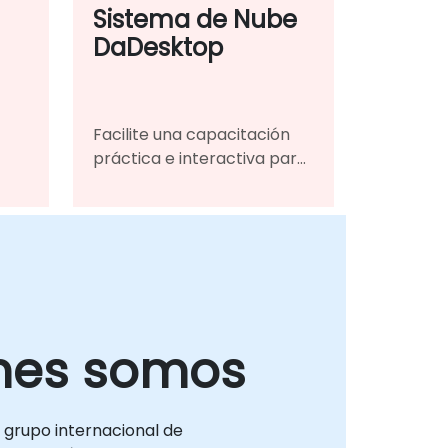
Sistema de Nube
DaDesktop
Facilite una capacitación
práctica e interactiva para
ica
sus equipos distribuidos,
fusionando sin problemas
de
las aulas tradicionales en un
entorno de aprendizaje
virtual unificado.
nes somos
 grupo internacional de