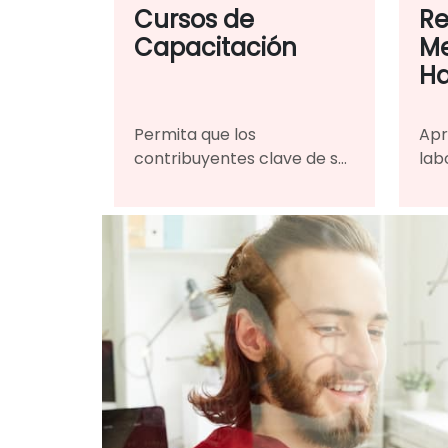
Cursos de
Re
Capacitación
Me
Ha
Permita que los
Apr
contribuyentes clave de su
lab
organización aprendan las
mie
tecnologías y estrategias
par
necesarias para
y c
modernizar sus productos y
par
servicios existentes.