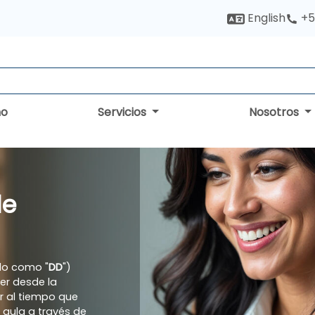
English
+5
no
Servicios
Nosotros
de
do como "
DD
")
er desde la
 al tiempo que
e aula a través de