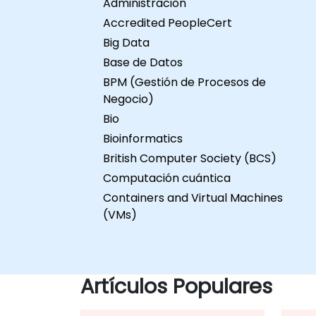
Administración
práctica. Opciones de
cur
Accredited PeopleCert
personalización del curso
coo
Big Data
Para solicitar una
Base de Datos
formación personalizada
para este curso,
BPM (Gestión de Procesos de
contáctenos para
Negocio)
coordinarlo.
Bio
Bioinformatics
British Computer Society (BCS)
Computación cuántica
Containers and Virtual Machines
(VMs)
Artículos Populares