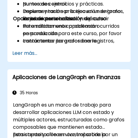
puntos de control.
Numerosos ejercicios y prácticas.
Depurar y rastrear la ejecución de grafos,
Implementación práctica en un entorno
Opciones de personalización del curso
inspeccionar el estado y reproducir
de laboratorio en vivo.
sistemáticamente problemas ocurridos
Para solicitar una capacitación
en producción.
personalizada para este curso, por favor
Instrumentar los grafos con registros,
contáctenos para coordinarlo.
métricas y trazas, desplegarlos en
Leer más...
producción y monitorear los acuerdos de
nivel de servicio (SLA) y los costos.
Aplicaciones de LangGraph en Finanzas
35 Horas
LangGraph es un marco de trabajo para
desarrollar aplicaciones LLM con estado y
múltiples actores, estructuradas como grafos
composables que mantienen estado
persistente y ofrecen control sobre la
Esta capacitación en vivo, impartida por un