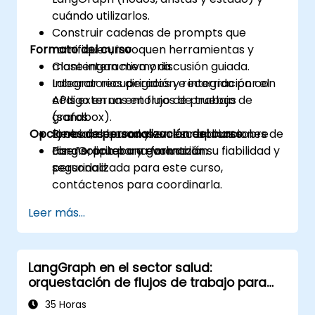
cuándo utilizarlos.
Construir cadenas de prompts que
Formato del curso
ramifiquen, invoquen herramientas y
mantengan memoria.
Clase interactiva y discusión guiada.
Integrar recuperación e integración con
Laboratorios dirigidos y recorrido por el
APIs externas en flujos de trabajo de
código en un entorno de pruebas
grafos.
(sandbox).
Opciones de personalización del curso
Probar, depurar y evaluar aplicaciones de
Ejercicios basados en escenarios sobre
LangGraph para garantizar su fiabilidad y
diseño, prueba y evaluación.
Para solicitar una formación
seguridad.
personalizada para este curso,
contáctenos para coordinarla.
Leer más...
LangGraph en el sector salud:
orquestación de flujos de trabajo para
entornos regulados
35 Horas