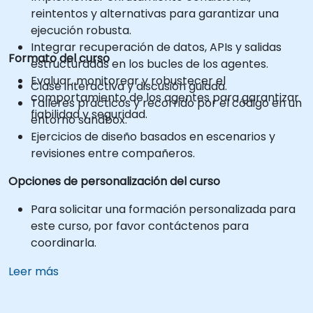
reintentos y alternativas para garantizar una
ejecución robusta.
Integrar recuperación de datos, APIs y salidas
Formato del curso
estructuradas en los bucles de los agentes.
Evaluar, monitorear y robustecer el
Clase interactiva y discusión guiada.
comportamiento de los agentes para garantizar
Talleres prácticos y recorrido por el código en un
fiabilidad y seguridad.
entorno sandbox.
Ejercicios de diseño basados en escenarios y
revisiones entre compañeros.
Opciones de personalización del curso
Para solicitar una formación personalizada para
este curso, por favor contáctenos para
coordinarla.
Leer más