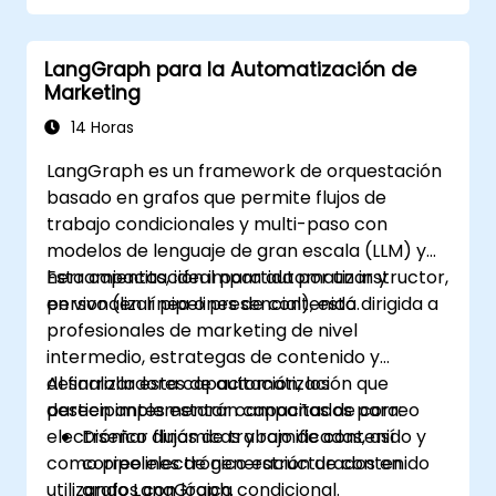
LangGraph para la Automatización de
Marketing
14 Horas
LangGraph es un framework de orquestación
basado en grafos que permite flujos de
trabajo condicionales y multi-paso con
modelos de lenguaje de gran escala (LLM) y
herramientas, ideal para automatizar y
Esta capacitación impartida por un instructor,
personalizar pipelines de contenido.
en vivo (en línea o presencial), está dirigida a
profesionales de marketing de nivel
intermedio, estrategas de contenido y
desarrolladores de automatización que
Al finalizar esta capacitación, los
deseen implementar campañas de correo
participantes estarán capacitados para:
electrónico dinámicas y ramificadas, así
Diseñar flujos de trabajo de contenido y
como pipelines de generación de contenido
correo electrónico estructurados en
utilizando LangGraph.
grafos con lógica condicional.