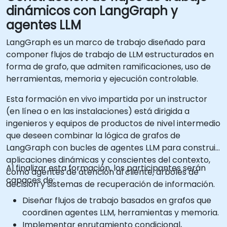
dinámicos con LangGraph y
agentes LLM
LangGraph es un marco de trabajo diseñado para
componer flujos de trabajo de LLM estructurados en
forma de grafo, que admiten ramificaciones, uso de
herramientas, memoria y ejecución controlable.
Esta formación en vivo impartida por un instructor
(en línea o en las instalaciones) está dirigida a
ingenieros y equipos de productos de nivel intermedio
que deseen combinar la lógica de grafos de
LangGraph con bucles de agentes LLM para construir
aplicaciones dinámicas y conscientes del contexto,
Al finalizar esta formación, los participantes serán
como agentes de atención al cliente, árboles de
capaces de:
decisión y sistemas de recuperación de información.
Diseñar flujos de trabajo basados en grafos que
coordinen agentes LLM, herramientas y memoria.
Implementar enrutamiento condicional,