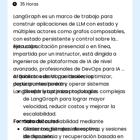
Complejos
35 Horas
LangGraph es un marco de trabajo para
construir aplicaciones de LLM con estado y
múltiples actores como grafos composables,
con estado persistente y control sobre la
ejecución.
Esta capacitación presencial o en línea,
impartida por un instructor, está dirigida a
ingenieros de plataformas de IA de nivel
avanzado, profesionales de DevOps para IA y
arquitectos de ML que deseen optimizar,
Al finalizar esta capacitación, los
depurar, monitorear y operar sistemas
participantes podrán:
LangGraph listos para producción.
Diseñar y optimizar topologías complejas
de LangGraph para lograr mayor
velocidad, reducir costos y mejorar la
escalabilidad.
Formato del curso
Garantizar la fiabilidad mediante
reintentos, tiempos de espera,
Clases magistrales interactivas y sesiones
idempotencia y recuperación basada en
de discusión.