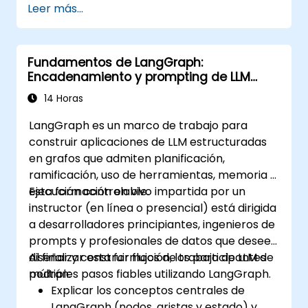
Leer más...
acordados (SLA).
Fundamentos de LangGraph:
Encadenamiento y prompting de LLM
basado en grafos
14 Horas
LangGraph es un marco de trabajo para
construir aplicaciones de LLM estructuradas
en grafos que admiten planificación,
ramificación, uso de herramientas, memoria y
ejecución controlable.
Esta formación en vivo impartida por un
instructor (en línea o presencial) está dirigida
a desarrolladores principiantes, ingenieros de
prompts y profesionales de datos que deseen
diseñar y construir flujos de trabajo de LLM de
Al finalizar esta formación, los participantes
múltiples pasos fiables utilizando LangGraph.
podrán:
Explicar los conceptos centrales de
LangGraph (nodos, aristas y estado) y