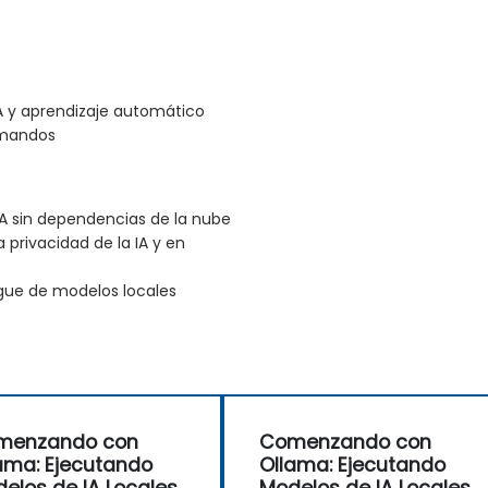
 y aprendizaje automático
omandos
A sin dependencias de la nube
 privacidad de la IA y en
iegue de modelos locales
menzando con
Comenzando con
ama: Ejecutando
Ollama: Ejecutando
elos de IA Locales
Modelos de IA Locales