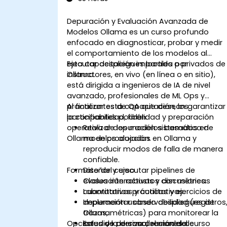
Depuración y Evaluación Avanzada de
Modelos Ollama es un curso profundo
enfocado en diagnosticar, probar y medir
el comportamiento de los modelos al
ejecutar despliegues locales o privados de
Esta capacitación impartida por
Ollama.
instructores, en vivo (en línea o en sitio),
está dirigida a ingenieros de IA de nivel
avanzado, profesionales de ML Ops y
practicantes de QA que desean garantizar
Al finalizar esta capacitación, los
la confiabilidad, fidelidad y preparación
participantes podrán:
operativa de los modelos basados en
Realizar depuración sistemática de
Ollama en producción.
modelos alojados en Ollama y
reproducir modos de falla de manera
confiable.
Formato del curso
Diseñar y ejecutar pipelines de
evaluación robustos con métricas
Clases interactivas y discusiones.
cuantitativas y cualitativas.
Laboratorios prácticos y ejercicios de
Implementar observabilidad (registros
depuración usando despliegues de
trazas, métricas) para monitorear la
Ollama.
Opciones de personalización del curso
salud y la deriva del modelo.
Estudios de caso, sesiones de