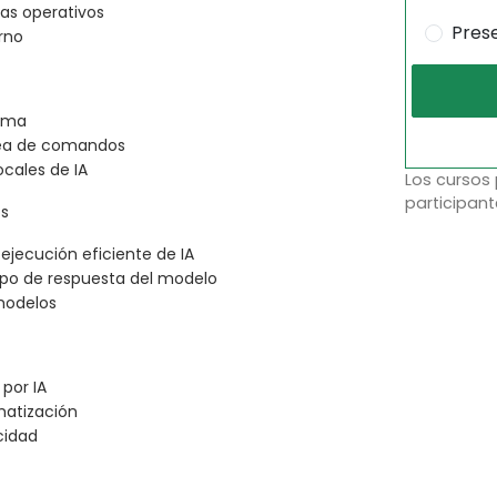
mas operativos
Pres
rno
lama
ínea de comandos
ocales de IA
Los cursos
participant
os
ejecución eficiente de IA
mpo de respuesta del modelo
modelos
por IA
matización
cidad