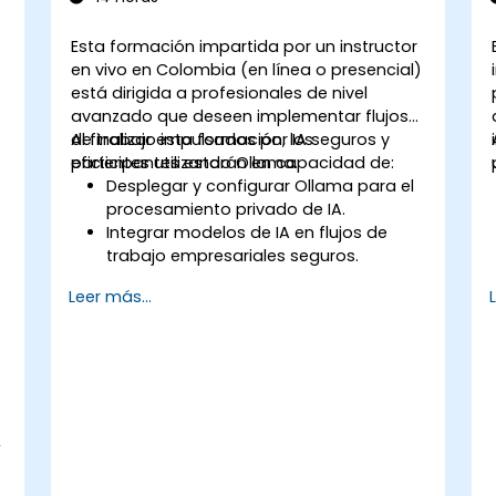
Esta formación impartida por un instructor
en vivo en Colombia (en línea o presencial)
está dirigida a profesionales de nivel
avanzado que deseen implementar flujos
de trabajo impulsados por IA seguros y
Al finalizar esta formación, los
eficientes utilizando Ollama.
participantes estarán en capacidad de:
Desplegar y configurar Ollama para el
procesamiento privado de IA.
Integrar modelos de IA en flujos de
trabajo empresariales seguros.
Optimizar el rendimiento de la IA
Leer más...
manteniendo la privacidad de los
datos.
Automatizar procesos comerciales
con capacidades de IA locales.
Asegurar el cumplimiento de las
políticas de seguridad y gobernanza
,
empresarial.