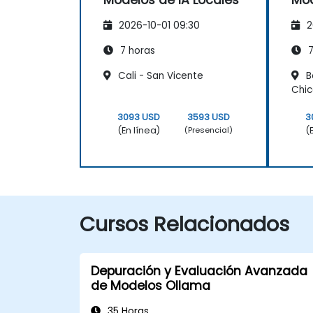
2026-10-01 09:30
2
7 horas
7
Cali - San Vicente
B
Chi
3093 USD
3593 USD
3
(En línea)
(
(Presencial)
Cursos Relacionados
Depuración y Evaluación Avanzada
de Modelos Ollama
35 Horas