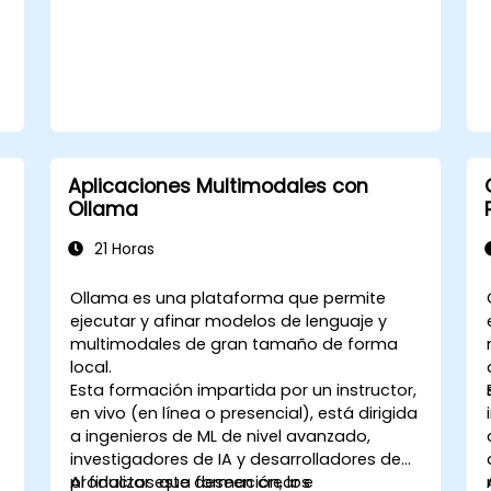
Aplicaciones Multimodales con
Ollama
21 Horas
Ollama es una plataforma que permite
ejecutar y afinar modelos de lenguaje y
multimodales de gran tamaño de forma
local.
a
Esta formación impartida por un instructor,
en vivo (en línea o presencial), está dirigida
l
a ingenieros de ML de nivel avanzado,
investigadores de IA y desarrolladores de
productos que deseen crear e
Al finalizar esta formación, los