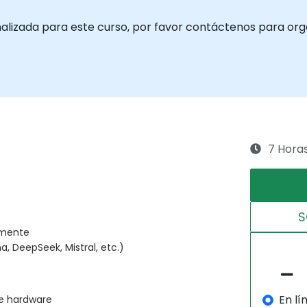
nalizada para este curso, por favor contáctenos para orga
7 Hora
S
lmente
a, DeepSeek, Mistral, etc.)
En lí
de hardware