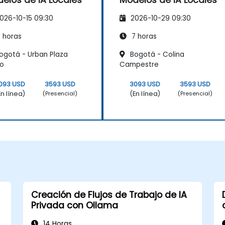
026-10-15 09:30
2026-10-29 09:30
 horas
7 horas
ogotá - Urban Plaza
Bogotá - Colina
co
Campestre
093 USD
3593 USD
3093 USD
3593 USD
En línea)
(En línea)
(Presencial)
(Presencial)
Creación de Flujos de Trabajo de IA
Privada con Ollama
14 Horas