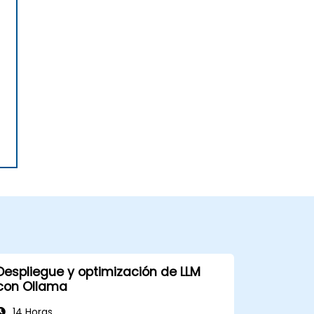
Despliegue y optimización de LLM
con Ollama
14 Horas