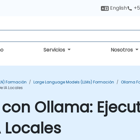
English
+5
no
Servicios
Nosotros
PLN) Formación
Large Language Models (LLMs) Formación
Ollama F
 IA Locales
on Ollama: Ejecu
 Locales