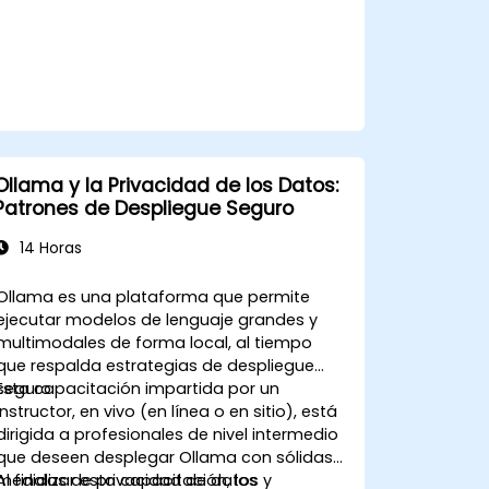
Ollama y la Privacidad de los Datos:
Patrones de Despliegue Seguro
14 Horas
Ollama es una plataforma que permite
ejecutar modelos de lenguaje grandes y
multimodales de forma local, al tiempo
que respalda estrategias de despliegue
seguro.
Esta capacitación impartida por un
instructor, en vivo (en línea o en sitio), está
dirigida a profesionales de nivel intermedio
que deseen desplegar Ollama con sólidas
medidas de privacidad de datos y
Al finalizar esta capacitación, los