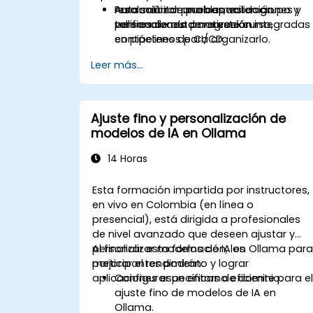
Automatizar pruebas, validaciones y
resolución de problemas en grupo y
Para solicitar una capacitación
verificaciones de regresión integradas
talleres de automatización.
personalizada para este curso,
en pipelines de CI/CD.
contáctenos para organizarlo.
Leer más...
Ajuste fino y personalización de
modelos de IA en Ollama
14 Horas
Esta formación impartida por instructores,
en vivo en Colombia (en línea o
presencial), está dirigida a profesionales
de nivel avanzado que deseen ajustar y
personalizar modelos de IA en Ollama par
Al finalizar esta formación, los
mejorar el rendimiento y lograr
participantes podrán:
aplicaciones específicas de dominio.
Configurar un entorno eficiente para e
ajuste fino de modelos de IA en
Ollama.