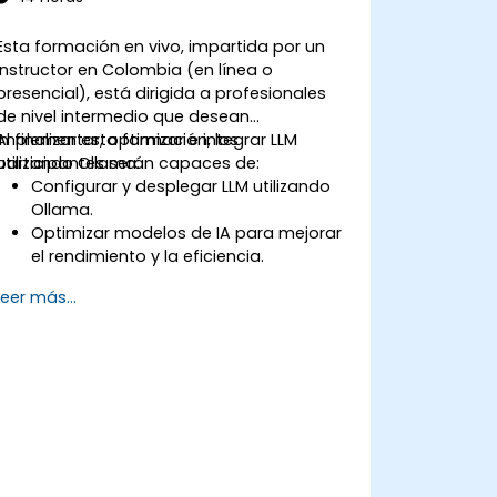
Esta formación en vivo, impartida por un
instructor en Colombia (en línea o
presencial), está dirigida a profesionales
de nivel intermedio que desean
implementar, optimizar e integrar LLM
Al finalizar esta formación, los
utilizando Ollama.
participantes serán capaces de:
Configurar y desplegar LLM utilizando
Ollama.
Optimizar modelos de IA para mejorar
el rendimiento y la eficiencia.
Aprovechar la aceleración por GPU
Leer más...
para aumentar las velocidades de
inferencia.
Integrar Ollama en flujos de trabajo y
aplicaciones.
Monitorear y mantener el rendimiento
de los modelos de IA a lo largo del
tiempo.