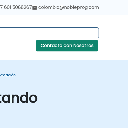
7 601 5088267
colombia@nobleprog.com
Contacta con Nosotros
ormación
tando