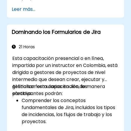
Aprovechar vistas como Lista, Tablero y
Leer más...
Calendario para una mejor organización.
Aplicar funciones de productividad como
prioridades, etiquetas y estados
Dominando los Formularios de Jira
personalizados.
Colaborar efectivamente mediante
comentarios, menciones y espacios
21 Horas
compartidos.
Esta capacitación presencial o en línea,
Configurar flujos de trabajo de
impartida por un instructor en Colombia, está
productividad personal para gestionar las
dirigida a gestores de proyectos de nivel
tareas diarias.
intermedio que desean crear, ejecutar y
gestionar formularios en Jira de manera
Al finalizar esta capacitación, los
efectiva.
participantes podrán:
Comprender los conceptos
fundamentales de Jira, incluidos los tipos
de incidencias, los flujos de trabajo y los
proyectos.
Desarrollar y administrar campos