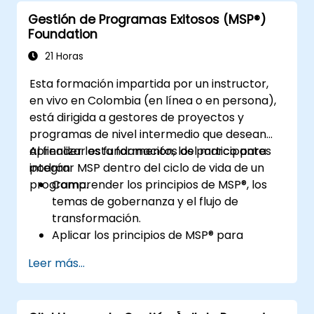
Zapier.
Asana que optimice las operaciones y la
Gestión de Programas Exitosos (MSP®)
Configurar desencadenantes,
comunicación dentro del equipo,
Foundation
condiciones y acciones para la gestión
asegurando que no se pierda ninguna
automatizada de tareas.
21 Horas
información o acción importante.
Optimizar la colaboración del equipo
Mejorar sus habilidades en la gestión del
Esta formación impartida por un instructor,
mediante automatizaciones e
tiempo, de proyectos y de equipos,
en vivo en Colombia (en línea o en persona),
integraciones.
permitiéndoles actuar de manera más
está dirigida a gestores de proyectos y
efectiva como líderes.
programas de nivel intermedio que desean
aprender los fundamentos del marco para
Al finalizar esta formación, los participantes
integrar MSP dentro del ciclo de vida de un
podrán:
programa.
Comprender los principios de MSP®, los
temas de gobernanza y el flujo de
transformación.
Aplicar los principios de MSP® para
gestionar programas de manera efectiva,
Leer más...
incluyendo la participación de las partes
interesadas, la gobernanza, el liderazgo y
la gestión de riesgos.