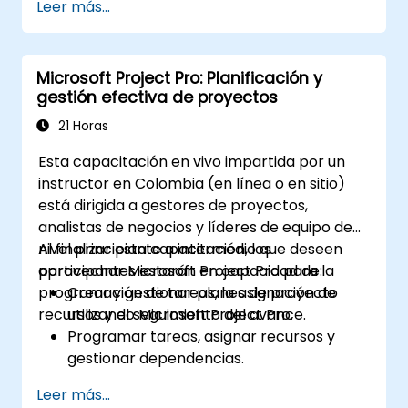
Leer más...
personalizados para recopilar y organizar
datos de manera eficiente.
Optimizar los procesos relacionados con
Microsoft Project Pro: Planificación y
formularios para diversos tipos de
gestión efectiva de proyectos
proyectos y equipos.
21 Horas
Esta capacitación en vivo impartida por un
instructor en Colombia (en línea o en sitio)
está dirigida a gestores de proyectos,
analistas de negocios y líderes de equipo de
nivel principiante a intermedio que deseen
Al finalizar esta capacitación, los
aprovechar Microsoft Project Pro para la
participantes estarán en capacidad de:
programación de tareas, la asignación de
Crear y gestionar planes de proyecto
recursos y el seguimiento del avance.
utilizando Microsoft Project Pro.
Programar tareas, asignar recursos y
gestionar dependencias.
Rastrear de manera efectiva el avance,
Leer más...
los costos y los riesgos del proyecto.