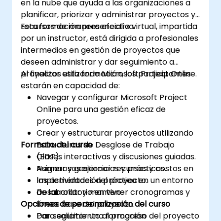
en la nube que ayuda a las organizaciones a
planificar, priorizar y administrar proyectos y
recursos de manera efectiva.
Esta formación presencial o virtual, impartida
por un instructor, está dirigida a profesionales
intermedios en gestión de proyectos que
deseen administrar y dar seguimiento a
proyectos utilizando Microsoft Project Online.
Al finalizar esta formación, los participantes
estarán en capacidad de:
Navegar y configurar Microsoft Project
Online para una gestión eficaz de
proyectos.
Crear y estructurar proyectos utilizando
Formato del curso
Estructuras de Desglose de Trabajo
(EDT).
Clases interactivas y discusiones guiadas.
Asignar y gestionar recursos y costos en
Numerosos ejercicios y prácticas.
las actividades del proyecto.
Implementación práctica en un entorno
Desarrollar y mantener cronogramas y
de laboratorio en vivo.
Opciones de personalización del curso
líneas base del proyecto.
Dar seguimiento al progreso del proyecto
Para solicitar una formación