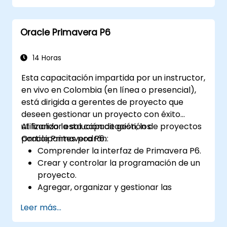
Generar informes y compartir datos del
proyecto con las partes interesadas.
Oracle Primavera P6
14 Horas
Esta capacitación impartida por un instructor,
en vivo en Colombia (en línea o presencial),
está dirigida a gerentes de proyecto que
deseen gestionar un proyecto con éxito
utilizando la solución de gestión de proyectos
Al finalizar esta capacitación, los
Oracle Primavera P6.
participantes podrán:
Comprender la interfaz de Primavera P6.
Crear y controlar la programación de un
proyecto.
Agregar, organizar y gestionar las
actividades del proyecto.
Leer más...
Seguir y monitorear el progreso de todo
el ciclo de vida del proyecto.