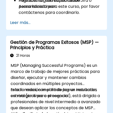
migración a gran escala desde Jira o
Para solicitar una capacitación
Asana hacia Linear.
personalizada para este curso, por favor
contáctenos para coordinarlo.
Leer más...
Gestión de Programas Exitosos (MSP) —
Principios y Práctica
21 Horas
MSP (Managing Successful Programs) es un
marco de trabajo de mejores prácticas para
diseñar, ejecutar y mantener cambios
coordinados en múltiples proyectos
relacionados, con el fin de lograr resultados
Esta formación impartida por un instructor,
estratégicos para el negocio.
en vivo (en línea o presencial), está dirigida a
profesionales de nivel intermedio a avanzado
que desean aplicar los conceptos de MSP