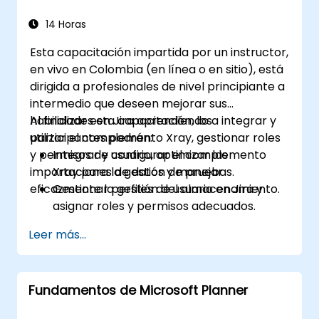
Automatizar procesos ágiles para
mejorar la eficiencia.
14 Horas
Integrar ClickUp con otras herramientas
Esta capacitación impartida por un instructor,
de desarrollo ágil.
en vivo en Colombia (en línea o en sitio), está
dirigida a profesionales de nivel principiante a
intermedio que deseen mejorar sus
habilidades en Jira aprendiendo a integrar y
Al finalizar esta capacitación, los
utilizar el complemento Xray, gestionar roles
participantes podrán:
y permisos de usuario, optimizar las
Integrar y configurar el complemento
importaciones de datos y manejar
Xray para la gestión de pruebas.
eficazmente la gestión del almacenamiento.
Gestionar perfiles de usuario en Jira y
asignar roles y permisos adecuados.
Importar datos de manera eficiente a
Leer más...
Jira siguiendo las mejores prácticas.
Optimizar el uso del almacenamiento en
Jira e implementar estrategias de gestión
Fundamentos de Microsoft Planner
de datos.