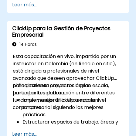
Leer más...
efectiva.
Obtener experiencia práctica creando y
administrando hojas, informes y tableros
ClickUp para la Gestión de Proyectos
de control.
Empresarial
Colaborar con miembros del equipo
utilizando Smartsheets para el
14 Horas
seguimiento y la gestión de proyectos en
Esta capacitación en vivo, impartida por un
tiempo real.
instructor en Colombia (en línea o en sitio),
está dirigida a profesionales de nivel
avanzado que deseen aprovechar ClickUp
para gestionar proyectos a gran escala,
Al finalizar esta capacitación, los
fomentar la colaboración entre diferentes
participantes podrán:
funciones y mejorar la eficiencia a nivel
Implementar ClickUp a escala
corporativo.
empresarial siguiendo las mejores
prácticas.
Estructurar espacios de trabajo, áreas y
proyectos para equipos grandes.
Leer más...