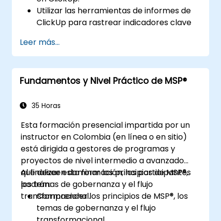
Utilizar las herramientas de informes de
ClickUp para rastrear indicadores clave
de rendimiento (KPI).
Leer más...
Automatizar la recopilación y
visualización de datos.
Integrar fuentes de datos externas para
Fundamentos y Nivel Práctico de MSP®
un análisis integral.
Optimizar los paneles para la
colaboración del equipo y los informes
35 Horas
ejecutivos.
Esta formación presencial impartida por un
instructor en Colombia (en línea o en sitio)
está dirigida a gestores de programas y
proyectos de nivel intermedio a avanzado
que deseen dominar los principios de MSP®,
Al finalizar esta formación, los participantes
los temas de gobernanza y el flujo
podrán:
transformacional.
Comprender los principios de MSP®, los
temas de gobernanza y el flujo
transformacional.