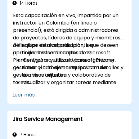
14 Horas
Esta capacitación en vivo, impartida por un
instructor en Colombia (en línea o
presencial), está dirigida a administradores
de proyectos, líderes de equipo y miembros
del equipo de nivel principiante que deseen
Al finalizar esta capacitación, los
aprender los fundamentos de Microsoft
participantes serán capaces de:
Planner y cómo utilizarlo para organizar y
Configurar y utilizar Microsoft Planner.
gestionar el trabajo en equipo con una
Crear y administrar tareas con detalles y
gestión visual, intuitiva y colaborativa de
archivos adjuntos.
tareas.
Visualizar y organizar tareas mediante
tableros, gráficos y calendarios.
Leer más...
Colaborar con los miembros del equipo
utilizando chat, correo electrónico o
Teams.
Jira Service Management
Integrar Microsoft Planner con otras
aplicaciones y servicios de Microsoft 365.
7 Horas