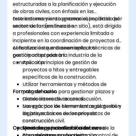
estructuradas a la planificación y ejecución
de obras civiles, con énfasis en las
restricciones y cronogramas específicos del
Este entrenamiento presencial, impartido por
sector de la construcción.
un instructor (en línea o en sitio), está dirigido
a profesionales con experiencia limitada o
incipiente en la coordinación de proyectos de
construcción que deseen aplicar técnicas de
Al finalizar este entrenamiento, los
gestión adaptadas a la industria de la
participantes podrán:
construcción.
Aplicar principios de gestión de
proyectos a hitos y entregables
específicos de la construcción.
Utilizar herramientas y métodos de
Formato del curso
programación para gestionar plazos y
restricciones de recursos.
Clases interactivas con discusión.
Navegar por los elementos regulatorios y
Uso práctico de herramientas de gestión
logísticos únicos de los proyectos de
de proyectos en escenarios de
construcción.
construcción civil.
Opciones de personalización del curso
Monitorear y controlar el avance de la
Ejercicios guiados enfocados en
obra de manera efectiva.
cronogramas, presupuesto y control de
Para solicitar una capacitación