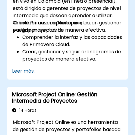
en vivo en Colombia (en línea o presencial),
Integrar ClickUp con otras herramientas
está dirigida a gerentes de proyectos de nivel
de colaboración.
intermedio que desean aprender a utilizar
Oracle Primavera Cloud para crear, gestionar
Al finalizar esta capacitación, los
y seguir proyectos de manera efectiva.
participantes podrán:
Comprender la interfaz y las capacidades
de Primavera Cloud.
Crear, gestionar y seguir cronogramas de
proyectos de manera efectiva.
Entender las técnicas de asignación y
Leer más...
optimización de recursos.
Aprender a identificar, analizar y mitigar
riesgos de proyecto.
Microsoft Project Online: Gestión
Intermedia de Proyectos
14 Horas
Microsoft Project Online es una herramienta
de gestión de proyectos y portafolios basada