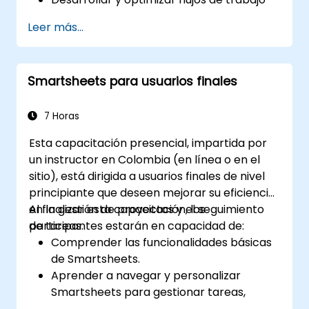
para la gestión de procesos.
Leer más...
Implementar automatización avanzada
para tareas repetitivas.
Integrar ClickUp con otras herramientas
Smartsheets para usuarios finales
empresariales y fuentes de datos.
Monitorear y analizar la eficiencia de los
procesos mediante los informes de
7 Horas
ClickUp.
Esta capacitación presencial, impartida por
un instructor en Colombia (en línea o en el
sitio), está dirigida a usuarios finales de nivel
principiante que deseen mejorar su eficiencia
en la gestión de proyectos y el seguimiento
Al finalizar esta capacitación, los
de tareas.
participantes estarán en capacidad de:
Comprender las funcionalidades básicas
de Smartsheets.
Aprender a navegar y personalizar
Smartsheets para gestionar tareas,
proyectos y flujos de trabajo de manera