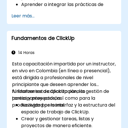
Aprender a integrar las prácticas de
DevOps con Scrum para apoyar la
Leer más...
integración continua, la entrega continua
y la automatización.
Aplicar principios y prácticas de Scrum
Fundamentos de ClickUp
en escenarios reales de desarrollo de
software y estudios de caso.
Prepararse para la certificación
14 Horas
Professional Scrum Developer™.
Esta capacitación impartida por un instructor,
en vivo en Colombia (en línea o presencial),
está dirigida a profesionales de nivel
principiante que deseen aprender los
fundamentos de ClickUp para la gestión de
Al finalizar esta capacitación, los
tareas y proyectos, así como para la
participantes podrán:
productividad personal.
Navegar por la interfaz y la estructura del
espacio de trabajo de ClickUp.
Crear y gestionar tareas, listas y
proyectos de manera eficiente.