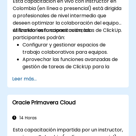
Esta capacitación en vivo con instructor en
Colombia (en línea o presencial) está dirigida
a profesionales de nivel intermedio que
deseen optimizar la colaboración del equipo
utilizando las funciones avanzadas de ClickUp.
Al finalizar esta capacitación, los
participantes podrán:
Configurar y gestionar espacios de
trabajo colaborativos para equipos.
Aprovechar las funciones avanzadas de
gestión de tareas de ClickUp para la
coordinación del equipo.
Leer más...
Mejorar la comunicación del equipo
utilizando las herramientas integradas de
ClickUp.
Oracle Primavera Cloud
Utilizar los informes y tableros de control
de ClickUp para el seguimiento del
rendimiento del equipo.
14 Horas
Automatizar flujos de trabajo para agilizar
Esta capacitación impartida por un instructor,
los procesos del equipo.