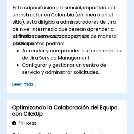
Esta capacitación presencial, impartida por
un instructor en Colombia (en línea o en el
sitio), está dirigida a administradores de Jira
de nivel intermedio que desean aprender a
utilizar Jira Service Management de manera
Al finalizar esta capacitación, los
eficiente.
participantes podrán:
Aprender y comprender los fundamentos
de Jira Service Management.
Configurar y gestionar un centro de
servicio y administrar solicitudes.
Gestionar el backend y las integraciones
Leer más...
de Jira Service Management.
Optimizando la Colaboración del Equipo
con ClickUp
14 Horas