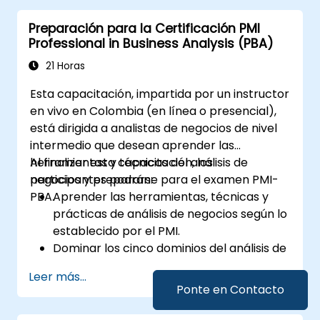
Generar un informe personalizado del
Preparación para la Certificación PMI
estado del proyecto.
Professional in Business Analysis (PBA)
21 Horas
Esta capacitación, impartida por un instructor
en vivo en Colombia (en línea o presencial),
está dirigida a analistas de negocios de nivel
intermedio que desean aprender las
herramientas y técnicas del análisis de
Al finalizar esta capacitación, los
negocios y prepararse para el examen PMI-
participantes podrán:
PBA.
Aprender las herramientas, técnicas y
prácticas de análisis de negocios según lo
establecido por el PMI.
Dominar los cinco dominios del análisis de
negocios.
Leer más...
Desarrollar habilidades prácticas para
Ponte en Contacto
identificar las necesidades de los
interesados, gestionar los requisitos y