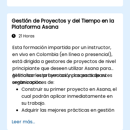
Aprovechar informes avanzados y
tableros de control para obtener
perspectivas ejecutivas.
Gestión de Proyectos y del Tiempo en la
Automatizar flujos de trabajo e integrar
Plataforma Asana
ClickUp con sistemas empresariales.
Fortalecer la gobernanza, el
21 Horas
cumplimiento y la seguridad dentro de
Esta formación impartida por un instructor,
ClickUp.
en vivo en Colombia (en línea o presencial),
está dirigida a gestores de proyectos de nivel
principiante que deseen utilizar Asana para
gestionar los proyectos y procesos de su
Al finalizar esta formación, los participantes
organización.
serán capaces de:
Construir su primer proyecto en Asana, el
cual podrán aplicar inmediatamente en
su trabajo.
Adquirir las mejores prácticas en gestión
de proyectos, lo que les permitirá
Leer más...
administrar los proyectos de manera