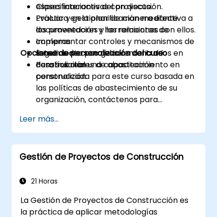
especificaciones del proyecto.
Clases interactivas con discusión.
Evaluar y gestionar de manera efectiva a
Práctica en la planificación mediante
los proveedores y las relaciones con ellos.
documentación y herramientas de
Implementar controles y mecanismos de
compras.
Opciones de personalización del curso
seguimiento para el inventario de
Estudios de caso guiados centrados en
construcción.
desafíos reales de abastecimiento en
Para solicitar una capacitación
construcción.
personalizada para este curso basada en
las políticas de abastecimiento de su
organización, contáctenos para
coordinarlo.
Leer más...
Gestión de Proyectos de Construcción
21 Horas
La Gestión de Proyectos de Construcción es
la práctica de aplicar metodologías