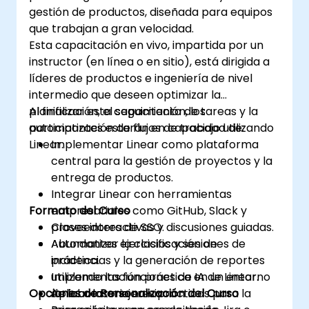
gestión de productos, diseñada para equipos
que trabajan a gran velocidad.
Esta capacitación en vivo, impartida por un
instructor (en línea o en sitio), está dirigida a
líderes de productos e ingeniería de nivel
intermedio que deseen optimizar la
planificación, el seguimiento de tareas y la
Al finalizar esta capacitación, los
automatización de flujos de trabajo utilizando
participantes estarán en capacidad de:
Linear.
Implementar Linear como plataforma
central para la gestión de proyectos y la
entrega de productos.
Integrar Linear con herramientas
Formato del Curso
empresariales como GitHub, Slack y
proveedores de SSO.
Clases interactivas y discusiones guiadas.
Automatizar la clasificación de
Abundantes ejercicios y sesiones de
incidencias y la generación de reportes
práctica.
utilizando las funciones de IA de Linear.
Implementación práctica en un entorno
Opciones de Personalización del Curso
Aplicar las mejores prácticas para la
de laboratorio en vivo.