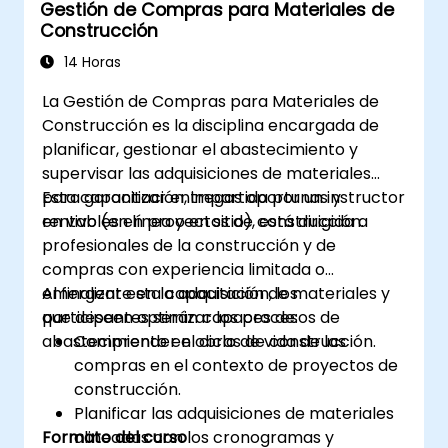
Gestión de Compras para Materiales de
Construcción
14 Horas
La Gestión de Compras para Materiales de
Construcción es la disciplina encargada de
planificar, gestionar el abastecimiento y
supervisar las adquisiciones de materiales
para garantizar entregas oportunas y
Esta capacitación, impartida por un instructor
rentables en proyectos de construcción.
en vivo (en línea o en sitio), está dirigida a
profesionales de la construcción y de
compras con experiencia limitada o
emergente en la adquisición de materiales y
Al finalizar esta capacitación, los
que deseen optimizar los procesos de
participantes serán capaces de:
abastecimiento en obras de construcción.
Comprender el ciclo de vida de las
compras en el contexto de proyectos de
construcción.
Planificar las adquisiciones de materiales
Formato del curso
alineadas con los cronogramas y