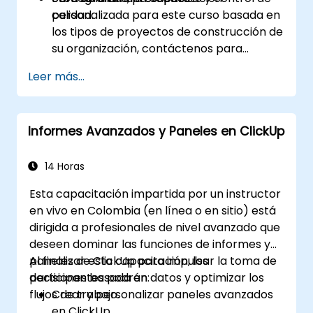
calidad.
personalizada para este curso basada en
los tipos de proyectos de construcción de
su organización, contáctenos para
coordinarlo.
Leer más...
Informes Avanzados y Paneles en ClickUp
14 Horas
Esta capacitación impartida por un instructor
en vivo en Colombia (en línea o en sitio) está
dirigida a profesionales de nivel avanzado que
deseen dominar las funciones de informes y
paneles de ClickUp para impulsar la toma de
Al finalizar esta capacitación, los
decisiones basada en datos y optimizar los
participantes podrán:
flujos de trabajo.
Crear y personalizar paneles avanzados
en ClickUp.