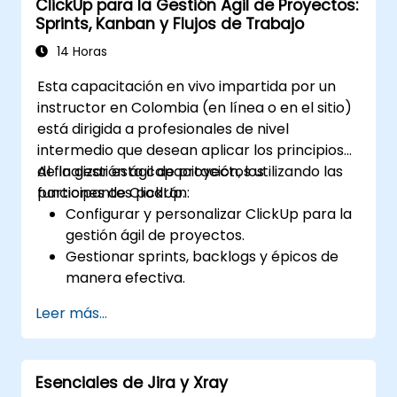
ClickUp para la Gestión Ágil de Proyectos:
Mejorar las habilidades en la planificación,
Sprints, Kanban y Flujos de Trabajo
ejecución y cierre de programas, al
tiempo que se gestionan los riesgos y se
14 Horas
asegura la calidad.
Esta capacitación en vivo impartida por un
Aprender a alinear los programas con la
instructor en Colombia (en línea o en el sitio)
estrategia organizacional y garantizar la
está dirigida a profesionales de nivel
materialización de los beneficios.
intermedio que desean aplicar los principios
de la gestión ágil de proyectos utilizando las
Al finalizar esta capacitación, los
funciones de ClickUp.
participantes podrán:
Configurar y personalizar ClickUp para la
gestión ágil de proyectos.
Gestionar sprints, backlogs y épicos de
manera efectiva.
Aprovechar las vistas Kanban, Lista y
Leer más...
Línea de tiempo de ClickUp para flujos de
trabajo ágiles.
Rastrear la velocidad del equipo, gráficos
Esenciales de Jira y Xray
de burndown y métricas de rendimiento.