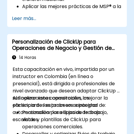
Aplicar las mejores prácticas de MSP® a la
gestión real de programas.
Leer más...
Alinear los objetivos del programa con la
estrategia organizacional.
Gestionar riesgos, partes interesadas y
Personalización de ClickUp para
beneficios dentro de un programa.
Operaciones de Negocio y Gestión de
Prepararse y aprobar los exámenes de
Procesos
Fundamentos y Nivel Práctico de MSP®.
14 Horas
Esta capacitación en vivo, impartida por un
instructor en Colombia (en línea o
presencial), está dirigida a profesionales de
nivel avanzado que desean adaptar ClickUp a
sus operaciones comerciales, mejorar la
Al finalizar esta capacitación, los
eficiencia de los procesos e integrar
participantes estarán en capacidad de:
automatización para flujos de trabajo
Personalizar los espacios de trabajo,
escalables.
vistas y plantillas de ClickUp para
operaciones comerciales.
Desarrollar y optimizar flujos de trabajo