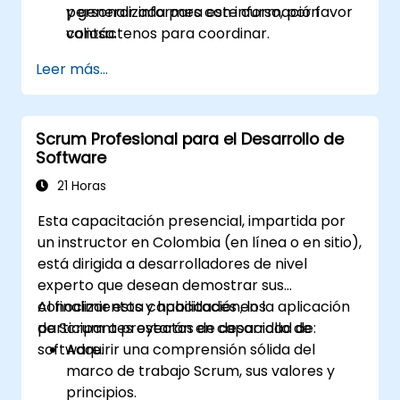
y generar informes con información
personalizada para este curso, por favor
valiosa.
contáctenos para coordinar.
Leer más...
Scrum Profesional para el Desarrollo de
Software
21 Horas
Esta capacitación presencial, impartida por
un instructor en Colombia (en línea o en sitio),
está dirigida a desarrolladores de nivel
experto que desean demostrar sus
conocimientos y habilidades en la aplicación
Al finalizar esta capacitación, los
de Scrum a proyectos de desarrollo de
participantes estarán en capacidad de:
software.
Adquirir una comprensión sólida del
marco de trabajo Scrum, sus valores y
principios.