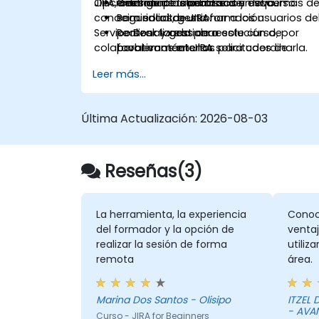
JIRA, configurar una base de
Opciones de personalización del curso
Gestionar los permisos y esquemas d
entorno de laboratorio en vivo.
conocimientos, gestionar a los usuarios de
seguridad de JIRA.
Para solicitar una formación
Service Desk y gestionar
Realizar tareas de resolución de
personalizada para este curso, por
colaborativamente las solicitudes de
problemas en JIRA.
favor contáctenos para coordinarla.
servicio.
Desplegar y personalizar el Service
Leer más...
Desk de JIRA.
Última Actualización:
2026-08-03
Reseñas(3)
La herramienta, la experiencia
Conoc
del formador y la opción de
ventaj
realizar la sesión de forma
utiliz
remota
área.
Marina Dos Santos - Olisipo
ITZEL
- AVA
Curso - JIRA for Beginners