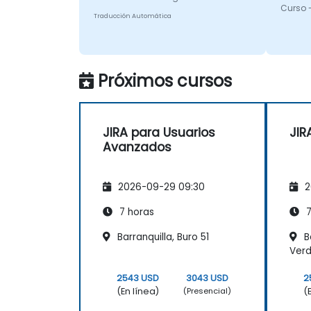
Curso 
Traducción Automática
Próximos cursos
JIRA para Usuarios
JIR
Avanzados
2026-09-29 09:30
2
7 horas
7
Barranquilla, Buro 51
Ba
Ver
2543 USD
3043 USD
2
(En línea)
(
(Presencial)