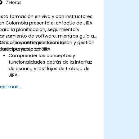
7 Horas
Esta formación en vivo y con instructores
en Colombia presenta el enfoque de JIRA
para la planificación, seguimiento y
lanzamiento de software, mientras guía a
los participantes por la creación y gestión
Al finalizar esta formación, los
de un proyecto en JIRA.
participantes podrán:
Comprender los conceptos y
funcionalidades detrás de la interfaz
de usuario y los flujos de trabajo de
JIRA.
Añadir, modificar, clonar, vincular y
Leer más...
priorizar incidencias.
Hacer progresar las incidencias a lo
largo de todo el flujo de trabajo.
Ejecutar búsquedas.
Gestionar y personalizar pantallas y
filtros.