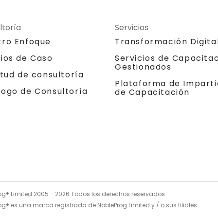
ltoría
Servicios
tro Enfoque
Transformación Digita
dios de Caso
Servicios de Capacita
Gestionados
itud de consultoría
Plataforma de Imparti
logo de Consultoría
de Capacitación
og® Limited 2005 -
2026
Todos los derechos reservados
g® es una marca registrada de NobleProg Limited y / o sus filiales.