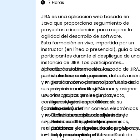
7 Horas
JIRA es una aplicación web basada en
Java que proporciona seguimiento de
proyectos e incidencias para mejorar la
agilidad del desarrollo de software.
Esta formación en vivo, impartida por un
instructor (en línea o presencial), guía a lo
participantes durante el despliegue de una
instancia de JIRA. Los participantes
aprenderán sobre el uso avanzado de JIRA
Al finalizar esta formación, los
su instalación, configuración, actualización
participantes serán capaces de:
y migración; cómo personalizar JIRA para
Tener un conocimiento profundo de la
sus proyectos, añadir, gestionar y asignar
administración de JIRA.
usuarios, grupos y roles de proyecto,
Personalizar JIRA según las
configurar y gestionar tableros
necesidades específicas de su
(dashboards), definir correos electrónicos
Formato del curso
empresa.
y notificaciones, aplicar esquemas de
Definir los correos electrónicos y
Clase interactiva con discusión.
seguridad en JIRA, gestionar permisos,
notificaciones de JIRA.
Buena cantidad de ejercicios y
realizar tareas de resolución de problemas
Gestionar y asignar usuarios, grupos y
práctica.
instalar y personalizar el Service Desk de
roles de proyecto.
Implementación práctica en un