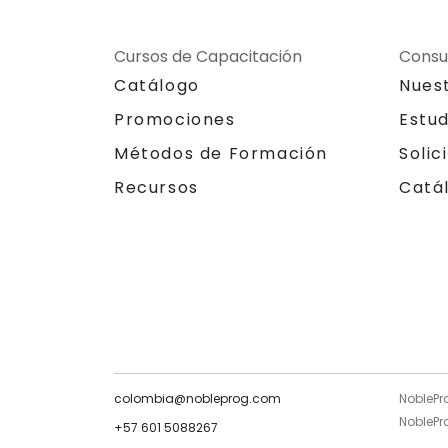
Cursos de Capacitación
Consu
Catálogo
Nues
Promociones
Estu
Métodos de Formación
Solic
Recursos
Catá
colombia@nobleprog.com
NoblePr
NoblePro
+57 601 5088267