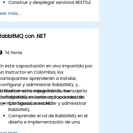
Construir y desplegar servicios RESTful
y arquitecturas de microservicios.
Leer más...
Utilizar GraalVM para la compilación
nativa y optimizar el inicio y la
eficiencia en el uso de la memoria.
Empaquetar y contenerizar
RabbitMQ con .NET
aplicaciones para entornos de
Kubernetes y OpenShift.
14 Horas
En esta capacitación en vivo impartida por
un instructor en Colombia, los
participantes aprenderán a instalar,
configurar y administrar RabbitMQ, y
posteriormente integrarán la mensajería
Al finalizar esta capacitación, los
de RabbitMQ en varias aplicaciones de
participantes estarán en capacidad de:
ejemplo basadas en .NET.
Configurar, establecer y administrar
RabbitMQ.
Comprender el rol de RabbitMQ en el
diseño e implementación de una
arquitectura de microservicios.
Leer más...