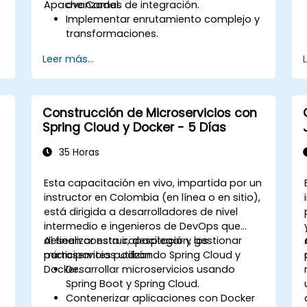
Apache Camel.
avanzadas de integración.
Implementar enrutamiento complejo y
transformaciones.
Optimizar el rendimiento y la
Leer más...
escalabilidad.
Gestionar errores y excepciones en
escenarios de integración complejos.
Integrar Apache Camel con diversas
Construcción de Microservicios con
tecnologías y plataformas.
Spring Cloud y Docker - 5 Días
35 Horas
Esta capacitación en vivo, impartida por un
)
instructor en Colombia (en línea o en sitio),
está dirigida a desarrolladores de nivel
intermedio e ingenieros de DevOps que
deseen construir, desplegar y gestionar
Al finalizar esta capacitación, los
.
microservicios utilizando Spring Cloud y
participantes podrán:
Docker.
Desarrollar microservicios usando
Spring Boot y Spring Cloud.
Contenerizar aplicaciones con Docker