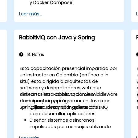
y Docker Compose.
Implementar descubrimiento de
Leer más...
servicios, pasarelas de API y
comunicación entre servicios.
Monitorear y asegurar microservicios
en entornos de producción.
RabbitMQ con Java y Spring
Desplegar y orquestar microservicios
utilizando Kubernetes.
14 Horas
Esta capacitación presencial impartida por
un instructor en Colombia (en línea o in
situ) está dirigida a arquitectos de
software y desarrolladores web que
desean utilizar RabbitMQ como middleware
Al finalizar esta capacitación, los
de mensajería y programar en Java con
participantes podrán:
Spring para desarrollar aplicaciones.
Utilizar Java y Spring con RabbitMQ
para desarrollar aplicaciones.
Diseñar sistemas asíncronos
impulsados por mensajes utilizando
RabbitMQ.
Leer más...