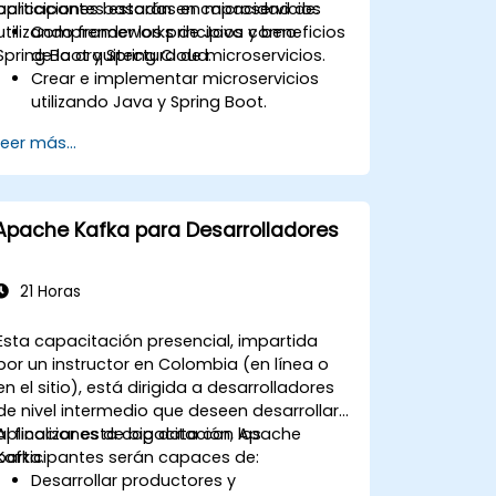
aplicaciones basadas en microservicios
participantes estarán en capacidad de:
utilizando frameworks de Java como
Comprender los principios y beneficios
Spring Boot y Spring Cloud.
de la arquitectura de microservicios.
Crear e implementar microservicios
utilizando Java y Spring Boot.
Implementar descubrimiento de
Leer más...
servicios, gestión de configuración y
gateways de API.
Proteger, monitorear y escalar
microservicios de manera efectiva.
Apache Kafka para Desarrolladores
Implementar microservicios utilizando
Docker y Kubernetes.
21 Horas
Esta capacitación presencial, impartida
por un instructor en Colombia (en línea o
en el sitio), está dirigida a desarrolladores
de nivel intermedio que deseen desarrollar
aplicaciones de big data con Apache
Al finalizar esta capacitación, los
Kafka.
participantes serán capaces de:
Desarrollar productores y