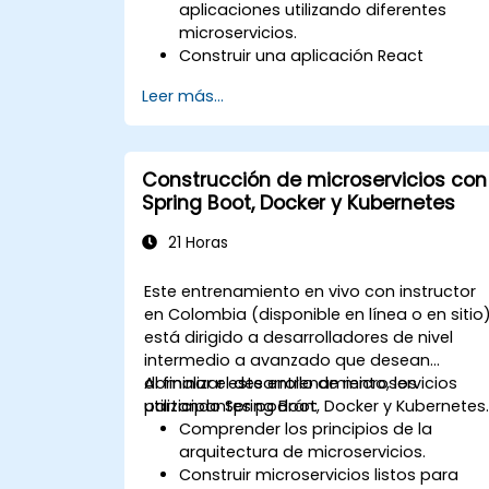
aplicaciones utilizando diferentes
microservicios.
Construir una aplicación React
renderizada del lado del servidor.
Leer más...
Desplegar aplicaciones multi-servicio
en la nube utilizando Docker y
Kubernetes.
Realizar pruebas de aplicación en
Construcción de microservicios con
microservicios.
Spring Boot, Docker y Kubernetes
21 Horas
Este entrenamiento en vivo con instructor
en Colombia (disponible en línea o en sitio
está dirigido a desarrolladores de nivel
intermedio a avanzado que desean
dominar el desarrollo de microservicios
Al finalizar este entrenamiento, los
utilizando Spring Boot, Docker y Kubernetes
participantes podrán:
Comprender los principios de la
arquitectura de microservicios.
Construir microservicios listos para