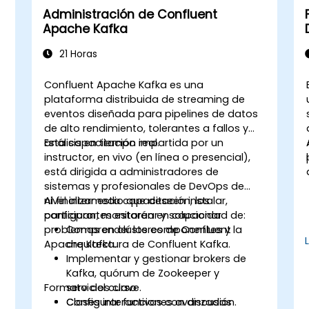
Administración de Confluent
Apache Kafka
21 Horas
Confluent Apache Kafka es una
plataforma distribuida de streaming de
eventos diseñada para pipelines de datos
de alto rendimiento, tolerantes a fallos y
análisis en tiempo real.
Esta capacitación impartida por un
instructor, en vivo (en línea o presencial),
está dirigida a administradores de
sistemas y profesionales de DevOps de
nivel intermedio que deseen instalar,
Al finalizar esta capacitación, los
configurar, monitorear y solucionar
participantes estarán en capacidad de:
problemas en clústeres de Confluent
Comprender los componentes y la
Apache Kafka.
arquitectura de Confluent Kafka.
Implementar y gestionar brokers de
Kafka, quórum de Zookeeper y
Formato del curso
servicios clave.
Configurar funciones avanzadas
Clases interactivas con discusión.