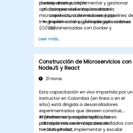
deseen diseñar, implementar y gestionar
participantes podrán:
aplicaciones resilientes mediante
Comprender e implementar la
microservicios, contenedores y pipelines d
arquitectura de microservicios.
integración continua/despliegue continuo
Implementar y gestionar aplicaciones
(CI/CD).
contenerizadas con Docker y
Kubernetes.
Leer más...
Configurar y optimizar pipelines de
CI/CD para despliegues
automatizados.
Aplicar las mejores prácticas en
Construcción de Microservicios con
seguridad, monitoreo y observabilidad
NodeJS y React
21 Horas
Esta capacitación en vivo impartida por un
instructor en Colombia (en línea o en el
sitio) está dirigida a desarrolladores
experimentados que deseen construir,
implementar y escalar aplicaciones
Al finalizar esta capacitación, los
utilizando microservicios desarrollados co
participantes serán capaces de:
NodeJS y React.
Desarrollar, implementar y escalar