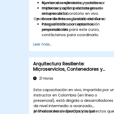
Ajustar el rendimiento, monitorear
Numerosos ejercicios y práctica.
métricas y aplicar estrategias de
Implementación práctica en un
recuperación.
entorno de laboratorio en vivo.
Opciones de Personalización del Curso
Garantizar la seguridad, escalar e
integrar Kafka con entornos
Para solicitar una capacitación
empresariales.
personalizada para este curso,
contáctenos para coordinarlo.
Leer más...
Arquitectura Resiliente:
Microservicios, Contenedores y
CI/CD
21 Horas
Esta capacitación en vivo, impartida por u
instructor en Colombia (en línea o
presencial), está dirigida a desarrolladores
de nivel intermedio a avanzado,
profesionales de DevOps y arquitectos qu
Al finalizar esta capacitación, los