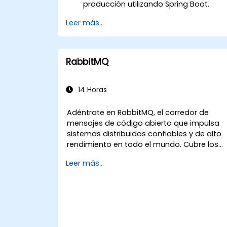
producción utilizando Spring Boot.
Entender el papel crucial de Docker en
Leer más...
la contenedorización de
microservicios.
Configurar clústeres de Kubernetes
para desplegar y orquestar
RabbitMQ
microservicios.
14 Horas
Adéntrate en RabbitMQ, el corredor de
mensajes de código abierto que impulsa
sistemas distribuidos confiables y de alto
rendimiento en todo el mundo. Cubre los
conceptos fundamentales de los
Leer más...
protocolos AMQP, estrategias de
enrutamiento de mensajes, configuración
de clústeres y configuraciones de alta
disponibilidad. Guía a los participantes en
la administración de colas, configuración
de cargas de trabajo replicadas,