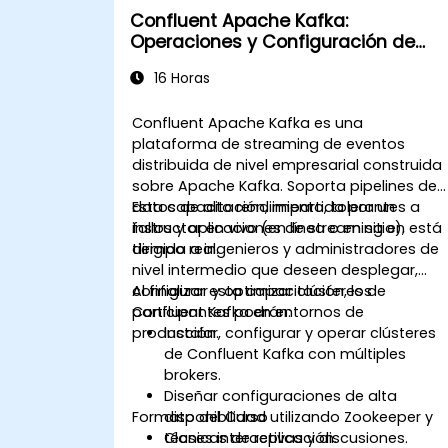
Confluent Apache Kafka:
Operaciones y Configuración de
Clústeres
16 Horas
Confluent Apache Kafka es una
plataforma de streaming de eventos
distribuida de nivel empresarial construida
sobre Apache Kafka. Soporta pipelines de
datos de alto rendimiento, tolerantes a
Esta capacitación, impartida por un
fallos y aplicaciones de streaming en
instructor en vivo (en línea o en sitio), está
tiempo real.
dirigida a ingenieros y administradores de
nivel intermedio que deseen desplegar,
configurar y optimizar clústeres de
Al finalizar esta capacitación, los
Confluent Kafka en entornos de
participantes podrán:
producción.
Instalar, configurar y operar clústeres
de Confluent Kafka con múltiples
brokers.
Diseñar configuraciones de alta
Formato del Curso
disponibilidad utilizando Zookeeper y
técnicas de replicación.
Clases interactivas y discusiones.