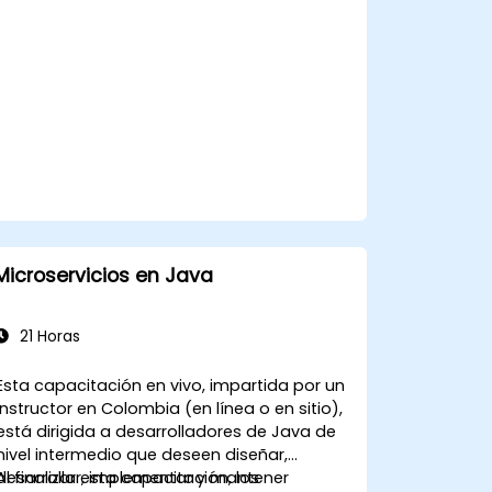
escalabilidad en las aplicaciones de
Kafka.
Microservicios en Java
21 Horas
Esta capacitación en vivo, impartida por un
instructor en Colombia (en línea o en sitio),
está dirigida a desarrolladores de Java de
nivel intermedio que deseen diseñar,
desarrollar, implementar y mantener
Al finalizar esta capacitación, los