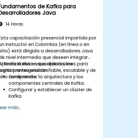
Fundamentos de Kafka para
Desarrolladores Java
14 Horas
Esta capacitación presencial impartida por
un instructor en Colombia (en línea o en
sitio) está dirigida a desarrolladores Java
de nivel intermedio que deseen integrar
Apache Kafka en sus aplicaciones para
Al finalizar esta capacitación, los
lograr mensajería confiable, escalable y de
participantes podrán:
alto rendimiento.
Comprender la arquitectura y los
componentes centrales de Kafka.
Configurar y establecer un clúster de
Kafka.
Producir y consumir mensajes
Leer más...
utilizando Java.
Implementar Kafka Streams para el
procesamiento de datos en tiempo
real.
Asegurar la tolerancia a fallos y la