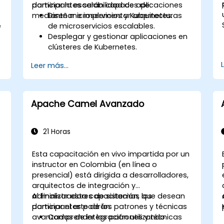
dominar la escalabilidad de aplicaciones
participantes serán capaces de:
mediante microservicios y Kubernetes.
Diseñar e implementar arquitecturas
e
de microservicios escalables.
Desplegar y gestionar aplicaciones en
clústeres de Kubernetes.
Utilizar gráficos de Helm para un
Leer más...
despliegue eficiente de servicios.
Monitorear y mantener la salud de los
microservicios en producción.
Aplicar las mejores prácticas de
Apache Camel Avanzado
.
seguridad y cumplimiento en entornos
de Kubernetes.
21 Horas
Esta capacitación en vivo impartida por un
instructor en Colombia (en línea o
presencial) está dirigida a desarrolladores,
arquitectos de integración y
administradores de sistemas que desean
Al finalizar esta capacitación, los
dominar el arte de los patrones y técnicas
participantes podrán:
n
avanzadas de integración utilizando
Comprender los patrones y técnicas