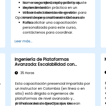
como seguridad, replicación y ajuste
Numerosos ejercicios y prácticas.
de rendimiento.
Implementación práctica en un
Utilizar herramientas de gestión para
entorno de laboratorio en vivo.
Opciones de personalización del curso
monitorear y mantener clústeres de
Kafka.
Para solicitar una capacitación
personalizada para este curso,
contáctenos para coordinar.
Leer más...
Ingeniería de Plataformas
Avanzada: Escalabilidad con
Microservicios y Kubernetes
35 Horas
n
Esta capacitación presencial impartida por
un instructor en Colombia (en línea o en
sitio) está dirigida a ingenieros de
plataformas de nivel avanzado y
e
profesionales de DevOps que desean
Al finalizar esta capacitación, los