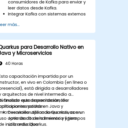
consumidores de Kafka para enviar y
leer datos desde Kafka.
Integrar Kafka con sistemas externos
utilizando Kafka Connect.
Leer más...
Escribir aplicaciones de streaming con
Kafka Streams y ksqlDB.
Integrar una aplicación cliente de
Kafka con Confluent Cloud para
Quarkus para Desarrollo Nativo en
implementaciones de Kafka basadas
Java y Microservicios
en la nube.
Adquirir experiencia práctica mediante
40 Horas
ejercicios prácticos y casos de uso del
mundo real.
Esta capacitación impartida por un
instructor, en vivo en Colombia (en línea o
presencial), está dirigida a desarrolladores
y arquitectos de nivel intermedio a
avanzado que deseen desarrollar
Al finalizar esta capacitación, los
aplicaciones nativas en Java y
participantes podrán:
microservicios utilizando Quarkus, con un
Desarrollar aplicaciones nativas en
uso optimizado de la memoria y tiempos
Java de alto rendimiento y ligera
de inicio reducidos.
utilizando Quarkus.