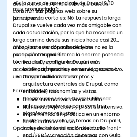
¿Es la curva de aprendizaje de Drupal 9/10
desarrolladores ambiciosos que buscan
Aplicar buenas prácticas en diseño web y
muy pronunciada?:
construir sus páginas web sobre su
adaptable para sitios de WordPress.
La respuesta corta es:
No
. La respuesta larga:
plataforma.
Optimizar sitios de WordPress para SEO y
Drupal se vuelve cada vez más amigable con
Google Analytics.
cada actualización, por lo que ha recorrido un
largo camino desde sus inicios hace casi 20
años, y esta versión más reciente no es la
Al finalizar esta capacitación, los
excepción. Drupal 9 toma la enorme potencia
participantes podrán:
técnica de Drupal y la hace aún más
Instalar y configurar Drupal en
accesible para usuarios comunes, gracias a
localhost/Apache y en servidores en vivo.
una mayor facilidad de uso.
Comprender los conceptos y
arquitectura centrales de Drupal, como
Formato del Curso
entidades, taxonomías y vistas.
Desarrollar sitios en Drupal utilizando
Clases interactivas con discusión.
enfoques modernos para construir
Numerosos ejercicios y práctica intensiva.
plataformas robustas.
Implementación práctica en un entorno
Realizar desarrollo de temas en Drupal 9,
de laboratorio en vivo.
incluyendo kits de inicio, desarrollo front-
Opciones de Personalización del Curso
end (FED) y creación de temas con Gulp.