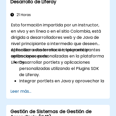
Desarrollo de Liferay
21 Horas
Esta formación impartida por un instructor,
en vivo y en línea o en el sitio Colombia, está
dirigida a desarrolladores web y de Java de
nivel principiante a intermedio que deseen
aprender a desarrollar e implementar
Al finalizar esta formación, los participantes
aplicaciones personalizadas en la plataforma
serán capaces de:
Liferay.
Desarrollar portlets y aplicaciones
personalizadas utilizando el Plugins SDK
de Liferay.
Integrar portlets en Java y aprovechar la
arquitectura de servicios de Liferay.
Leer más...
Personalizar el portal mediante hooks,
temas y plantillas de diseño.
Utilizar Liferay Developer Studio para el
Gestión de Sistemas de Gestión de
desarrollo y la implementación.