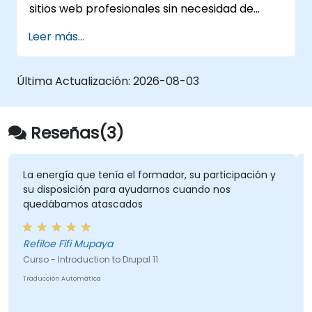
sitios web profesionales sin necesidad de
escribir código. Aborda los principios básicos
Leer más...
de la instalación de WordPress, la gestión de
contenido con entradas, páginas y
multimedia, así como las opciones de
Última Actualización:
2026-08-03
configuración. Examina métodos
comprobados para elegir entre
WordPress.com y WordPress.org, seleccionar
Reseñas(3)
y personalizar temas, administrar
complementos y configurar la configuración
del sitio. Ayuda a las personas a crear y
energía que tenía el formador, su participación y
Lukasz 
disposición para ayudarnos cuando nos
mis preg
mantener sus propios sitios web con
dábamos atascados
confianza.
Sylvia -
loe Fifi Mupaya
Curso - Ma
o - Introduction to Drupal 11
Traducción 
cción Automática