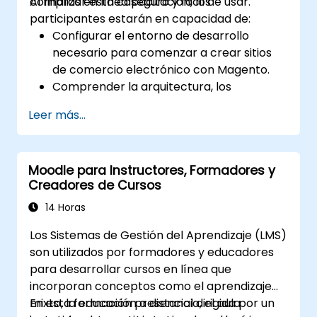
compras en línea seguro y fácil de usar.
Al finalizar esta capacitación, los
participantes estarán en capacidad de:
Configurar el entorno de desarrollo
necesario para comenzar a crear sitios
de comercio electrónico con Magento.
Comprender la arquitectura, los
conceptos fundamentales, los módulos y
Leer más...
la estructura de archivos en Magento.
Desarrollar una tienda en línea funcional
y robusta mediante la personalización de
Moodle para Instructores, Formadores y
componentes y módulos de Magento.
Creadores de Cursos
Implementar prácticas de mejora de
seguridad en Magento para reducir
14 Horas
vulnerabilidades y posibles ciberataques.
Los Sistemas de Gestión del Aprendizaje (LMS)
son utilizados por formadores y educadores
para desarrollar cursos en línea que
incorporan conceptos como el aprendizaje
mixto, la educación a distancia, el aula
En esta formación presencial dirigida por un