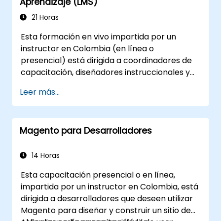
Aprendizaje (LMS)
Aplicar las mejores prácticas en el
desarrollo con Liferay para crear
21 Horas
aplicaciones eficientes y mantenibles.
Esta formación en vivo impartida por un
instructor en Colombia (en línea o
presencial) está dirigida a coordinadores de
capacitación, diseñadores instruccionales y
administradores de Recursos Humanos que
Leer más...
deseen dominar la configuración del LMS, la
gestión de usuarios y roles, la creación de
cursos, el seguimiento, la generación de
Magento para Desarrolladores
informes y las mejores prácticas para la
preparación de certificaciones.
14 Horas
Esta capacitación presencial o en línea,
impartida por un instructor en Colombia, está
dirigida a desarrolladores que deseen utilizar
Magento para diseñar y construir un sitio de