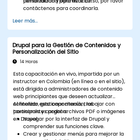
temalización y optimización.
personalizada para este curso, por favor
contáctenos para coordinarla.
Leer más...
Drupal para la Gestión de Contenidos y
Personalización del Sitio
14 Horas
Esta capacitación en vivo, impartida por un
instructor en Colombia (en línea o en el sitio),
está dirigida a administradores de contenido
web principiantes que deseen actualizar
contenido, gestionar menús, trabajar con
Al finalizar esta capacitación, los
taxonomía y cargar archivos PDF o imágenes
participantes podrán:
en Drupal.
Navegar por la interfaz de Drupal y
comprender sus funciones clave.
Crear y gestionar menús para mejorar la