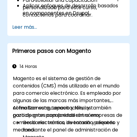
Para solicitar una capacitación
Aplicar enfoques de desarrollo basados
personalizada para este curso,
en componentes en Drupal.
contáctenos para coordinar.
Leer más...
Primeros pasos con Magento
14 Horas
Magento es el sistema de gestión de
contenidos (CMS) más utilizado en el mundo
para comercio electrónico. Es empleado por
algunas de las marcas más importantes,
como Samsung, Lenovo y Nike, y también
Al finalizar esta capacitación, los
goza de gran popularidad entre empresas de
participantes comprenderán cómo:
comercio electrónico de tamaño pequeño y
Gestionar ventas, inventario y clientes
mediano.
mediante el panel de administración de