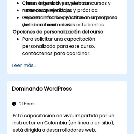
Crear, organizar y supervisar cursos y
Clases interactivas y debates.
rutas de aprendizaje.
Numerosos ejercicios y práctica.
Generar informes y rastrear el progreso
Implementación práctica en un entorno
y el rendimiento de los estudiantes.
de laboratorio en vivo.
Opciones de personalización del curso
Para solicitar una capacitación
personalizada para este curso,
contáctenos para coordinar.
Leer más...
Dominando WordPress
21 Horas
Esta capacitación en vivo, impartida por un
instructor en Colombia (en línea o en sitio),
está dirigida a desarrolladores web,