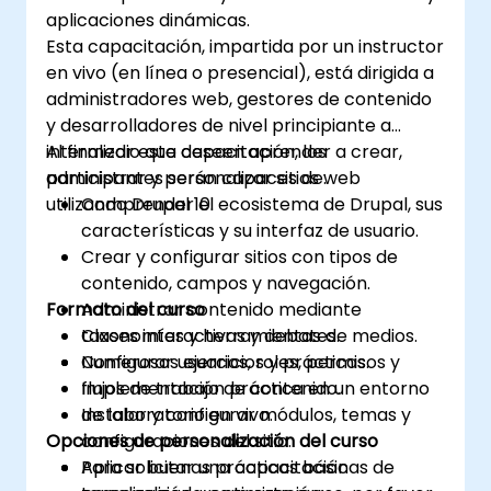
aplicaciones dinámicas.
Esta capacitación, impartida por un instructor
en vivo (en línea o presencial), está dirigida a
administradores web, gestores de contenido
y desarrolladores de nivel principiante a
intermedio que deseen aprender a crear,
Al finalizar esta capacitación, los
administrar y personalizar sitios web
participantes serán capaces de:
utilizando Drupal 10.
Comprender el ecosistema de Drupal, sus
características y su interfaz de usuario.
Crear y configurar sitios con tipos de
contenido, campos y navegación.
Formato del curso
Administrar contenido mediante
taxonomías y herramientas de medios.
Clases interactivas y debates.
Configurar usuarios, roles, permisos y
Numerosos ejercicios y prácticas.
flujos de trabajo de contenido.
Implementación práctica en un entorno
Instalar y configurar módulos, temas y
de laboratorio en vivo.
Opciones de personalización del curso
configuraciones del sitio.
Aplicar buenas prácticas básicas de
Para solicitar una capacitación