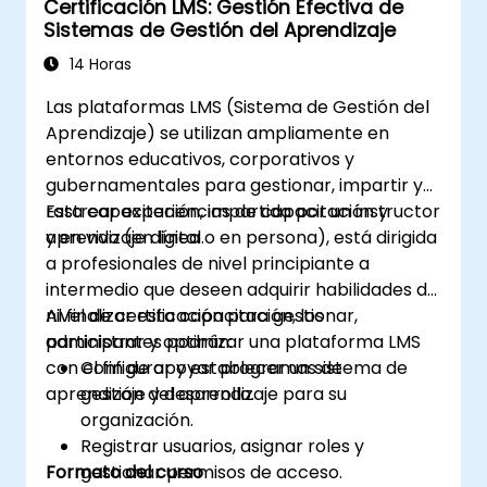
Certificación LMS: Gestión Efectiva de
Configurar y gestionar entornos de
Sistemas de Gestión del Aprendizaje
desarrollo utilizando servicios de Azure.
Automatizar la implementación y el
14 Horas
escalado mediante las herramientas de
Las plataformas LMS (Sistema de Gestión del
Azure DevOps.
Aprendizaje) se utilizan ampliamente en
entornos educativos, corporativos y
gubernamentales para gestionar, impartir y
rastrear experiencias de capacitación y
Esta capacitación, impartida por un instructor
aprendizaje digital.
y en vivo (en línea o en persona), está dirigida
a profesionales de nivel principiante a
intermedio que deseen adquirir habilidades de
nivel de certificación para gestionar,
Al finalizar esta capacitación, los
administrar y optimizar una plataforma LMS
participantes podrán:
con el fin de apoyar programas de
Configurar y establecer un sistema de
aprendizaje y desarrollo.
gestión del aprendizaje para su
organización.
Registrar usuarios, asignar roles y
Formato del curso
gestionar permisos de acceso.