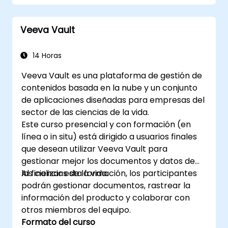
Entender los fundamentos del comercio
electrónico y cómo construir un negocio
Veeva Vault
con Shopify.
Aprender a crear una aplicación de
Shopify utilizando Shopify CLI, Polaris, App
14 Horas
Bridge y GraphQL.
Veeva Vault es una plataforma de gestión de
Desarrollar APIs REST para ampliar y
contenidos basada en la nube y un conjunto
escalar las funcionalidades de las
de aplicaciones diseñadas para empresas del
aplicaciones de Shopify.
sector de las ciencias de la vida.
Familiarizarse con las herramientas y las
Este curso presencial y con formación (en
mejores prácticas en el desarrollo de
línea o in situ) está dirigido a usuarios finales
aplicaciones de Shopify.
que desean utilizar Veeva Vault para
gestionar mejor los documentos y datos de
las ciencias de la vida.
Al finalizar esta formación, los participantes
podrán gestionar documentos, rastrear la
información del producto y colaborar con
otros miembros del equipo.
Formato del curso