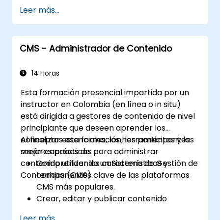
Personalizar la apariencia de los sitios
Leer más...
web con temas.
Ampliar la funcionalidad del sitio con
módulos y complementos.
CMS - Administrador de Contenido
Comprender los roles de usuario, los
permisos y los conceptos básicos de
seguridad del sitio.
14 Horas
Implementar y mantener sitios web en
Esta formación presencial impartida por un
Drupal 11 de manera efectiva.
instructor en Colombia (en línea o in situ)
está dirigida a gestores de contenido de nivel
principiante que deseen aprender los
conceptos esenciales, las herramientas y las
Al finalizar esta formación, los participantes
mejores prácticas para administrar
serán capaces de:
contenido utilizando un Sistema de Gestión de
Comprender las características y
Contenidos (CMS).
componentes clave de las plataformas
CMS más populares.
Crear, editar y publicar contenido
utilizando un CMS.
Leer más...