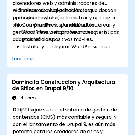
diseñadores web y administradores de
WordPress de nivel principiante que deseen
Al finalizar esta capacitación, los
aprender a instalar, administrar y optimizar
participantes podrán:
sitios de WordPress, permitiéndoles crear y
Comprender los fundamentos de
gestionar sitios web profesionales y
WordPress, así como sus características
adaptables a dispositivos móviles.
y beneficios.
Instalar y configurar WordPress en un
servidor web.
Leer más...
Utilizar complementos, servidores y
plantillas para mejorar la funcionalidad y
el rendimiento de WordPress.
Domina la Construcción y Arquitectura
Crear y gestionar tipos de entradas
de Sitios en Drupal 9/10
personalizados en WordPress.
Desarrollar sitios de WordPress a nivel
14 Horas
básico, intermedio y avanzado.
Drupal
sigue siendo el sistema de gestión de
Usar Elementor para diseñar y
contenidos (CMS) más confiable y seguro, y
personalizar sitios de WordPress.
con el lanzamiento de Drupal 9, es aún más
Implementar mapas del sitio y migas de
potente para los creadores de sitios y
pan en sitios de WordPress.