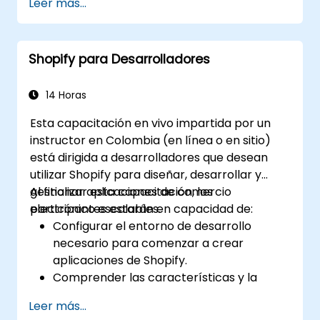
Leer más...
audiencia.
coordinarlo.
Shopify para Desarrolladores
14 Horas
Esta capacitación en vivo impartida por un
instructor en Colombia (en línea o en sitio)
está dirigida a desarrolladores que desean
utilizar Shopify para diseñar, desarrollar y
gestionar aplicaciones de comercio
Al finalizar esta capacitación, los
electrónico escalables.
participantes estarán en capacidad de:
Configurar el entorno de desarrollo
necesario para comenzar a crear
aplicaciones de Shopify.
Comprender las características y la
arquitectura de la plataforma de
Leer más...
comercio electrónico Shopify.