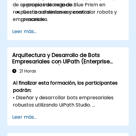
de su propia instancia de Blue Prism en
procesos de negocio.
respuesta a distintos escenarios
Gestionar sesiones y controlar robots y
empresariales.
procesos.
Implementar y administrar Blue Prism
Leer más...
conforme a las diferentes necesidades
del negocio.
Arquitectura y Desarrollo de Bots
Empresariales con UiPath (Enterprise
Botcraft Program)
21 Horas
Al finalizar esta formación, los participantes
podrán:
• Diseñar y desarrollar bots empresariales
robustos utilizando UiPath Studio.
• Automatizar procesos web que requieren
Leer más...
autenticación con usuario y contraseña.
• Integrar bots con bases de datos SQL Server
y repositorios documentales (SharePoint).