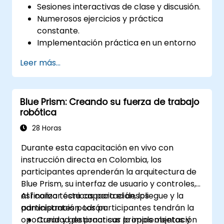
Sesiones interactivas de clase y discusión.
Numerosos ejercicios y práctica
constante.
Implementación práctica en un entorno
de laboratorio en vivo.
Leer más...
Blue Prism: Creando su fuerza de trabajo
robótica
28 Horas
Durante esta capacitación en vivo con
instrucción directa en Colombia, los
participantes aprenderán la arquitectura de
Blue Prism, su interfaz de usuario y controles,
así como técnicas para el despliegue y la
Al finalizar esta capacitación, los
administración. Los participantes tendrán la
participantes podrán:
oportunidad de practicar la implementación
Crear y gestionar sus propios objetos y