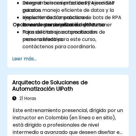
Integrar herramientas de RPA con SAP
Demostraciones prácticas y ejercicios
para un manejo eficiente de datos y la
guiados.
ejecución de transacciones.
Implementación práctica de bots de RPA
Opciones de personalización del curso
Documentar, monitorear y mantener
en entornos de prueba de SAP.
flujos de trabajo automatizados de
Para solicitar una capacitación
manera efectiva.
personalizada para este curso,
contáctenos para coordinarlo.
Leer más...
Arquitecto de Soluciones de
Automatización UiPath
21 Horas
Este entrenamiento presencial, dirigido por un
instructor en Colombia (en línea o en sitio),
está dirigido a profesionales de nivel
intermedio a avanzado que deseen diseñar e