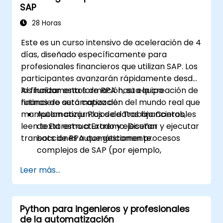
SAP
Monitorear y gestionar sistemas de
edificios utilizando información impulsada
28 Horas
por inteligencia artificial.
Este es un curso intensivo de aceleración de 4
días, diseñado específicamente para
profesionales financieros que utilizan SAP. Los
participantes avanzarán rápidamente desde
los fundamentos de RPA hasta la creación de
Al finalizar esta formación, su equipo
rutinas de automatización del mundo real que
financiero será capaz de:
manipulan conjuntos de datos financieros,
Automatizar Flujos de Trabajo Contables
leen texto estructurado y ejecutan
de Extremo a Extremo: Diseñar y ejecutar
transacciones automáticamente.
bots de RPA que gestionen procesos
complejos de SAP (por ejemplo,
procesamiento de facturas, asientos
Leer más...
contables o informes financieros).
Reducir Errores Operativos: Eliminar
errores manuales y equivocaciones en las
Python para ingenieros y profesionales
entradas de datos de SAP.
de la automatización
Optimizar la Interoperabilidad del