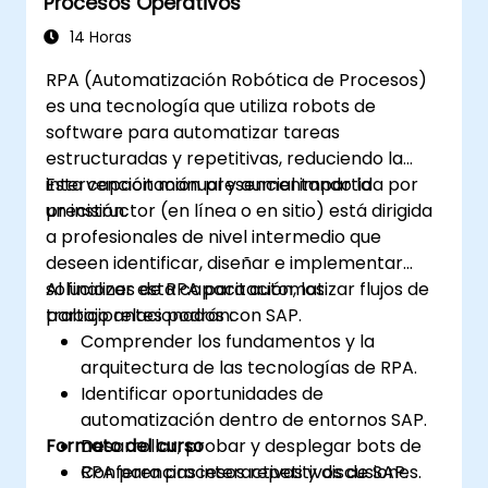
Procesos Operativos
componentes de IA y la integración de
scripts para escenarios de
14 Horas
automatización complejos.
RPA (Automatización Robótica de Procesos)
es una tecnología que utiliza robots de
software para automatizar tareas
estructuradas y repetitivas, reduciendo la
intervención manual y aumentando la
Esta capacitación presencial impartida por
precisión.
un instructor (en línea o en sitio) está dirigida
a profesionales de nivel intermedio que
deseen identificar, diseñar e implementar
soluciones de RPA para automatizar flujos de
Al finalizar esta capacitación, los
trabajo relacionados con SAP.
participantes podrán:
Comprender los fundamentos y la
arquitectura de las tecnologías de RPA.
Identificar oportunidades de
automatización dentro de entornos SAP.
Formato del curso
Desarrollar, probar y desplegar bots de
RPA para procesos repetitivos de SAP.
Conferencias interactivas y discusiones.