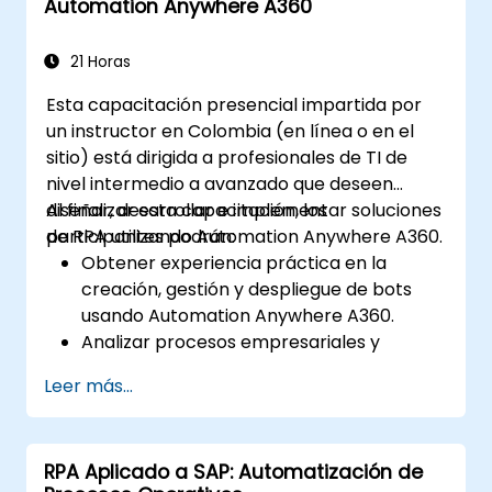
Automation Anywhere A360
21 Horas
Esta capacitación presencial impartida por
un instructor en Colombia (en línea o en el
sitio) está dirigida a profesionales de TI de
nivel intermedio a avanzado que deseen
diseñar, desarrollar e implementar soluciones
Al finalizar esta capacitación, los
de RPA utilizando Automation Anywhere A360.
participantes podrán:
Obtener experiencia práctica en la
creación, gestión y despliegue de bots
usando Automation Anywhere A360.
Analizar procesos empresariales y
desarrollar soluciones de automatización
Leer más...
con A360.
Aprender habilidades avanzadas de
desarrollo de bots, como la
RPA Aplicado a SAP: Automatización de
automatización cognitiva, el trabajo con