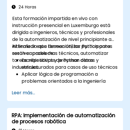
Software: Construir pipelines
24 Horas
automatizados que transfieran datos
Esta formación impartida en vivo con
suavemente entre Excel, archivos
instrucción presencial en Luxemburgo está
financieros legados y SAP.
dirigida a ingenieros, técnicos y profesionales
Gestionar Lógica Empresarial Compleja:
de la automatización de nivel principiante a
Implementar manejo de excepciones
intermedio que deseen utilizar Python para
Al finalizar esta formación, los participantes
basado en reglas para que los bots
resolver problemas técnicos, automatizar
serán capaces de:
puedan señalar anomalías para revisión
tareas repetitivas y procesar datos
Escribir scripts de Python claros y
humana mientras procesan
industriales.
estructurados para casos de uso técnicos
transacciones estándar sin problemas.
Aplicar lógica de programación a
problemas orientados a la ingeniería
Utilizar Python para procesar datos
Leer más...
provenientes de archivos CSV, registros
(logs) y archivos de texto
Automatizar flujos de trabajo de
RPA: implementación de automatización
ingeniería y automatización repetitivos
de procesos robótica