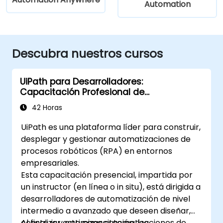
Automation
Descubra nuestros cursos
UiPath para Desarrolladores:
Capacitación Profesional de
Desarrollador de Automatización
42 Horas
(v2024.10)
UiPath es una plataforma líder para construir,
desplegar y gestionar automatizaciones de
procesos robóticos (RPA) en entornos
empresariales.
Esta capacitación presencial, impartida por
un instructor (en línea o in situ), está dirigida a
desarrolladores de automatización de nivel
intermedio a avanzado que deseen diseñar,
construir y optimizar automatizaciones de
Al finalizar esta capacitación, los