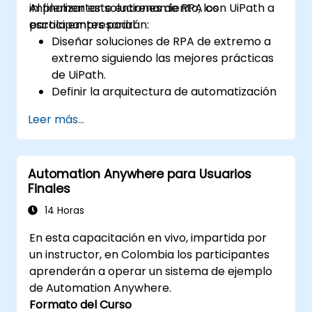
implementar soluciones de RPA con UiPath a
Al finalizar este entrenamiento, los
escala empresarial.
participantes podrán:
Diseñar soluciones de RPA de extremo a
extremo siguiendo las mejores prácticas
de UiPath.
Definir la arquitectura de automatización
para garantizar escalabilidad, seguridad y
Leer más...
mantenibilidad.
Integrar UiPath con otras aplicaciones
empresariales y bases de datos.
Automation Anywhere para Usuarios
Optimizar los flujos de trabajo de RPA
Finales
para mejorar el rendimiento y la
eficiencia.
14 Horas
Aprovechar UiPath Orchestrator para la
En esta capacitación en vivo, impartida por
gestión centralizada de la
un instructor, en Colombia los participantes
automatización.
aprenderán a operar un sistema de ejemplo
de Automation Anywhere.
Formato del Curso