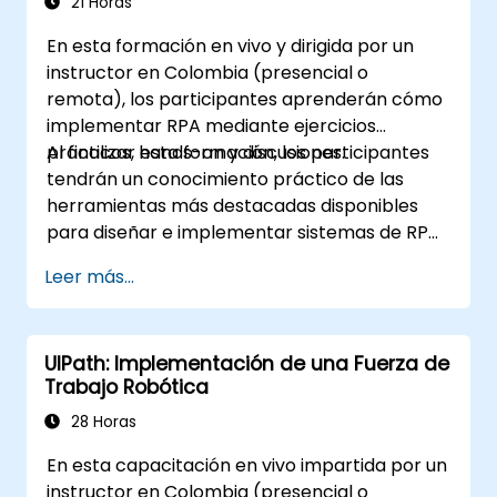
21 Horas
En esta formación en vivo y dirigida por un
instructor en Colombia (presencial o
remota), los participantes aprenderán cómo
implementar RPA mediante ejercicios
prácticos, hands-on y discusiones.
Al finalizar esta formación, los participantes
tendrán un conocimiento práctico de las
herramientas más destacadas disponibles
para diseñar e implementar sistemas de RPA
y estarán en capacidad de evaluar y elegir
Leer más...
entre dichos sistemas. Los participantes
implementarán varios proyectos de muestra
de RPA y adquirirán la práctica y mentalidad
UIPath: Implementación de una Fuerza de
necesarias para implementar un sistema
Trabajo Robótica
similar dentro de su propia organización.
28 Horas
En esta capacitación en vivo impartida por un
instructor en Colombia (presencial o