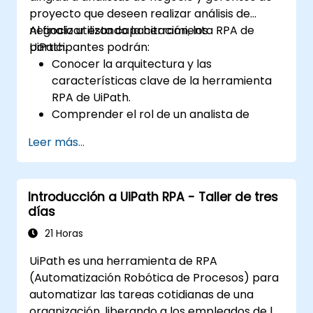
proyecto que deseen realizar análisis de
negocio utilizando la herramienta RPA de
Al finalizar esta capacitación, los
UiPath.
participantes podrán:
Conocer la arquitectura y las
características clave de la herramienta
RPA de UiPath.
Comprender el rol de un analista de
negocio en RPA.
Leer más...
Mapear los requisitos del negocio y
rastrear el proceso de RPA.
Introducción a UiPath RPA - Taller de tres
días
21 Horas
UiPath es una herramienta de RPA
(Automatización Robótica de Procesos) para
automatizar las tareas cotidianas de una
organización, liberando a los empleados de la