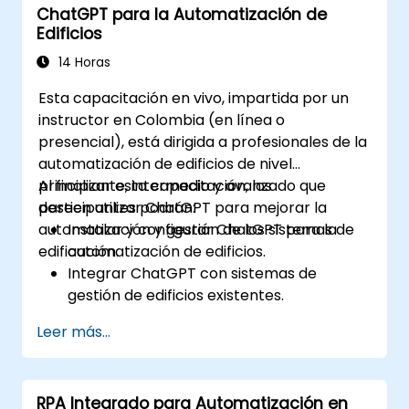
ChatGPT para la Automatización de
• Implementar OCR e IA para lectura,
Edificios
validación y clasificación de documentos
escaneados.
14 Horas
• Orquestar, programar y monitorear la
Esta capacitación en vivo, impartida por un
ejecución de bots mediante UiPath
instructor en Colombia (en línea o
Orchestrator.
presencial), está dirigida a profesionales de la
• Aplicar patrones avanzados como State
automatización de edificios de nivel
Machines para procesos complejos y
principiante, intermedio y avanzado que
Al finalizar esta capacitación, los
escalables.
deseen utilizar ChatGPT para mejorar la
participantes podrán:
• Sentar las bases para que el área pueda
automatización y gestión de los sistemas de
Instalar y configurar ChatGPT para la
sostener y evolucionar proyectos RPA futuros
edificación.
automatización de edificios.
Integrar ChatGPT con sistemas de
gestión de edificios existentes.
Automatizar el control de sistemas de
Leer más...
iluminación, HVAC y seguridad contra
incendios mediante ChatGPT.
Desarrollar e implementar scripts de
RPA Integrado para Automatización en
automatización personalizados.