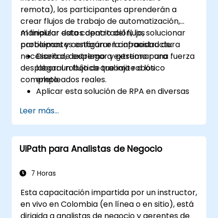
remota), los participantes aprenderán a
crear flujos de trabajo de automatización,
manipular datos dentro del flujo, solucionar
Al finalizar esta capacitación, los
problemas y configurar la infraestructura
participantes estarán en capacidad de:
necesaria de extremo a extremo para
Diseñar, desplegar y gestionar una fuerza
desplegar un flujo de trabajo robótico
laboral robótica que imite a los
completo.
empleados reales.
Aplicar esta solución de RPA en diversas
áreas empresariales, incluyendo finanzas,
Leer más...
BPO, desarrollo de software y seguros.
UiPath para Analistas de Negocio
7 Horas
Esta capacitación impartida por un instructor,
en vivo en Colombia (en línea o en sitio), está
dirigida a analistas de negocio y gerentes de