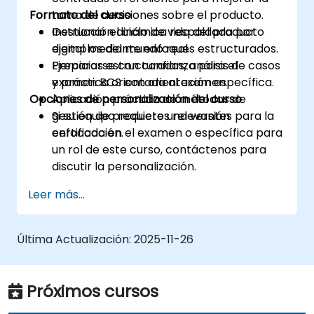
Formato del curso
toma de decisiones sobre el producto.
Gestionar el ciclo de vida del producto
Instrucción dinámica respaldada por
digital mediante enfoques estructurados.
ejemplos del mundo real.
Prepararse con confianza para el
Ejercicios estructurados, análisis de casos
examen BCS con orientación específica.
y práctica orientada al examen.
Opciones de personalización del curso
Aplicación práctica de métodos de
gestión de productos relevantes para la
Si su equipo requiere una versión
certificación.
enfocada en el examen o específica para
un rol de este curso, contáctenos para
discutir la personalización.
Leer más...
Última Actualización:
2025-11-26
Próximos cursos