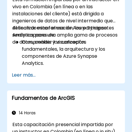
vivo en Colombia (en línea o en las
instalaciones del cliente) está dirigida a
ingenieros de datos de nivel intermedio que
desean dominar el uso de Azure Synapse
Al finalizar esta formación, los participantes
Analytics para una amplia gama de procesos
serán capaces de:
de datos, análisis y visualización.
Comprender los conceptos
fundamentales, la arquitectura y los
componentes de Azure Synapse
Analytics.
Crear, configurar y administrar
Leer más...
almacenes de datos escalables utilizando
Azure Synapse.
Dominar las técnicas para la ingestión,
Fundamentos de ArcGIS
transformación y carga de datos (ETL)
desde diversas fuentes hacia Azure
Synapse.
14 Horas
Optimizar el rendimiento de las consultas,
Esta capacitación presencial impartida por
asegurar los datos e integrar Azure
un instructor en Colombia (en línea o in situ)