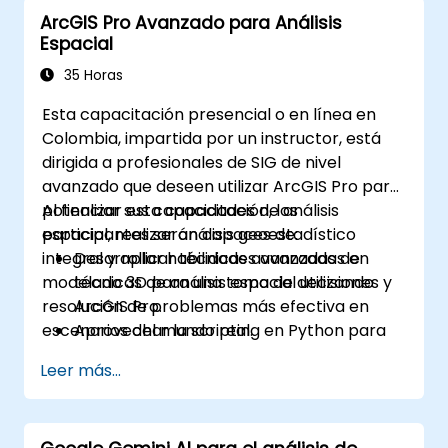
Implementar mecanismos de alertas
ArcGIS Pro Avanzado para Análisis
para mejorar la conciencia operativa.
Espacial
35 Horas
Esta capacitación presencial o en línea en
Colombia, impartida por un instructor, está
dirigida a profesionales de SIG de nivel
avanzado que deseen utilizar ArcGIS Pro para
potenciar sus capacidades de análisis
Al finalizar esta capacitación, los
espacial, realizar análisis geoestadístico
participantes serán capaces de:
integral y aplicar técnicas avanzadas de
Desarrollar habilidades avanzadas en
modelado 3D para una toma de decisiones y
técnicas de análisis espacial utilizando
resolución de problemas más efectiva en
ArcGIS Pro.
escenarios del mundo real.
Aprovechar la scripting en Python para
automatización y procesamiento
Leer más...
complejo de datos.
Aplicar modelado espacial para resolver
problemas en escenarios reales.