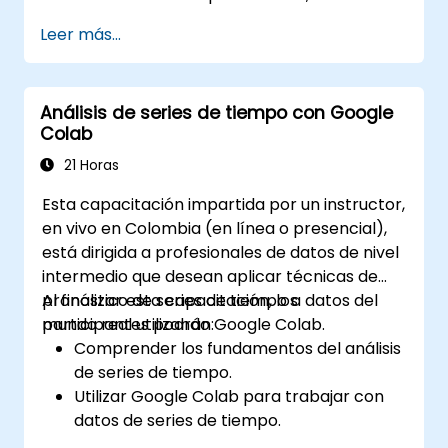
contáctenos para coordinarlo.
Leer más...
Análisis de series de tiempo con Google
Colab
21 Horas
Esta capacitación impartida por un instructor,
en vivo en Colombia (en línea o presencial),
está dirigida a profesionales de datos de nivel
intermedio que desean aplicar técnicas de
pronóstico de series de tiempo a datos del
Al finalizar esta capacitación, los
mundo real utilizando Google Colab.
participantes podrán:
Comprender los fundamentos del análisis
de series de tiempo.
Utilizar Google Colab para trabajar con
datos de series de tiempo.
Aplicar modelos ARIMA para proyectar