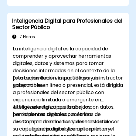
para visualizar métricas personalizadas.
Aplicar las mejores prácticas para
Inteligencia Digital para Profesionales del
integrar el monitoreo en el ciclo de vida
Sector Público
de desarrollo.
7 Horas
La inteligencia digital es la capacidad de
comprender y aprovechar herramientas
digitales, datos y sistemas para tomar
decisiones informadas en el contexto de la
prestación de servicios públicos y la
Esta capacitación, impartida por un instructor
gobernanza.
y disponible en línea o presencial, está dirigida
a profesionales del sector público con
experiencia limitada o emergente en
inteligencia digital, que trabajan con datos,
Al finalizar esta capacitación, los
herramientas digitales o métricas de
participantes serán capaces de:
desempeño de servicios y desean fortalecer
Comprender los fundamentos de la
su capacidad para analizar, interpretar y
inteligencia digital y su aplicación en el