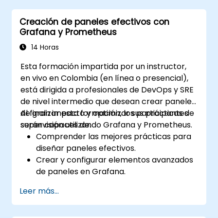
Automatizar flujos de trabajo utilizando
Creación de paneles efectivos con
ModelBuilder y Python.
Grafana y Prometheus
14 Horas
Esta formación impartida por un instructor,
en vivo en Colombia (en línea o presencial),
está dirigida a profesionales de DevOps y SRE
de nivel intermedio que desean crear paneles
de gran impacto y optimizar sus prácticas de
Al finalizar esta formación, los participantes
supervisión utilizando Grafana y Prometheus.
serán capaces de:
Comprender las mejores prácticas para
diseñar paneles efectivos.
Crear y configurar elementos avanzados
de paneles en Grafana.
Aprovechar las plantillas de Grafana
Leer más...
para crear paneles dinámicos y
reutilizables.