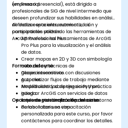
empresarial.
(en línea o presencial), está dirigido a
profesionales de SIG de nivel intermedio que
deseen profundizar sus habilidades en análisis
de datos espaciales, automatización y
Al finalizar este entrenamiento, los
compartición utilizando las herramientas de
participantes podrán:
ArcGIS Professional Plus.
Aprovechar las herramientas de ArcGIS
Pro Plus para la visualización y el análisis
de datos.
Crear mapas en 2D y 3D con simbología
Formato del curso
avanzada y técnicas de
geoprosesamiento.
Clases interactivas con discusiones
Automatizar flujos de trabajo mediante
grupales.
ModelBuilder y scripting en Python.
Amplia cantidad de ejercicios y práctica
Integrar ArcGIS con servicios de datos
guiada.
Opciones de personalización del curso
externos y sistemas empresariales.
Implementación práctica en un entorno
de laboratorio en vivo.
Para solicitar una capacitación
personalizada para este curso, por favor
contáctenos para coordinar los detalles.