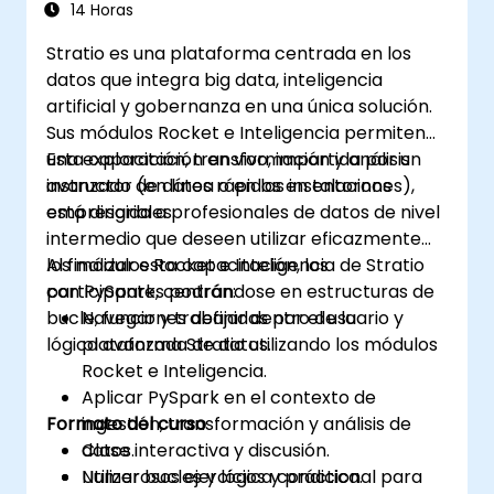
paneles de control dinámicos.
14 Horas
Configurar notificaciones y alertas a
Stratio es una plataforma centrada en los
través de Grafana.
datos que integra big data, inteligencia
Instalar y gestionar complementos para
artificial y gobernanza en una única solución.
ampliar la funcionalidad de Grafana.
Sus módulos Rocket e Inteligencia permiten
una exploración, transformación y análisis
Esta capacitación en vivo, impartida por un
avanzado de datos rápidos en entornos
instructor (en línea o en las instalaciones),
empresariales.
está dirigida a profesionales de datos de nivel
intermedio que deseen utilizar eficazmente
los módulos Rocket e Inteligencia de Stratio
Al finalizar esta capacitación, los
con PySpark, centrándose en estructuras de
participantes podrán:
bucle, funciones definidas por el usuario y
Navegar y trabajar dentro de la
lógica avanzada de datos.
plataforma Stratio utilizando los módulos
Rocket e Inteligencia.
Aplicar PySpark en el contexto de
Formato del curso
ingestión, transformación y análisis de
datos.
Clase interactiva y discusión.
Utilizar bucles y lógica condicional para
Numerosos ejercicios y práctica.