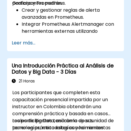
Grafana y Prometheus.
participantes podrán:
Crear y gestionar reglas de alerta
avanzadas en Prometheus.
Integrar Prometheus Alertmanager con
herramientas externas utilizando
webhooks.
Leer más...
Automatizar las respuestas a las alertas
para resolver problemas más
rápidamente.
Una Introducción Práctica al Análisis de
Utilizar Grafana para visualizar y
Datos y Big Data - 3 Días
gestionar las alertas de manera efectiva.
21 Horas
Los participantes que completen esta
capacitación presencial impartida por un
instructor en Colombia obtendrán una
comprensión práctica y basada en casos
reales de Big Data, así como de sus
Los participantes tendrán la oportunidad de
tecnologías, metodologías y herramientas
poner en práctica estos conocimientos