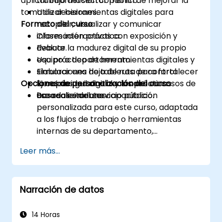
aplicar información con el fin de mejorar la
trabajo del sector público.
toma de decisiones.
Utilizar herramientas digitales para
Formato del curso
recopilar, visualizar y comunicar
información práctica.
Clases interactivas con exposición y
Evaluar la madurez digital de su propio
debate.
equipo o departamento.
Uso práctico de herramientas digitales y
Elaborar una hoja de ruta para fortalecer
simulaciones de tableros de control.
Opciones de personalización del curso
la capacidad digital y las prácticas
Ejercicios guiados centrados en casos de
basadas en datos.
uso reales del servicio público.
Para solicitar una capacitación
personalizada para este curso, adaptada
a los flujos de trabajo o herramientas
internas de su departamento,
contáctenos para coordinarlo.
Leer más...
Narración de datos
14 Horas