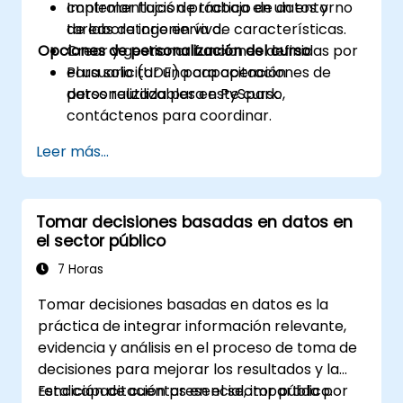
controlar flujos de trabajo de datos y
Implementación práctica en un entorno
tareas de ingeniería de características.
de laboratorio en vivo.
Opciones de personalización del curso
Crear y gestionar funciones definidas por
el usuario (UDF) para operaciones de
Para solicitar una capacitación
datos reutilizables en PySpark.
personalizada para este curso,
contáctenos para coordinar.
Leer más...
Tomar decisiones basadas en datos en
el sector público
7 Horas
Tomar decisiones basadas en datos es la
práctica de integrar información relevante,
evidencia y análisis en el proceso de toma de
decisiones para mejorar los resultados y la
rendición de cuentas en el sector público.
Esta capacitación presencial, impartida por