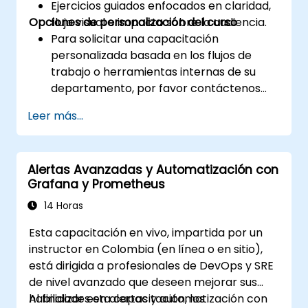
Ejercicios guiados enfocados en claridad,
Opciones de personalización del curso
flujo visual e impacto sobre la audiencia.
Para solicitar una capacitación
personalizada basada en los flujos de
trabajo o herramientas internas de su
departamento, por favor contáctenos
para coordinarlo.
Leer más...
Alertas Avanzadas y Automatización con
Grafana y Prometheus
14 Horas
Esta capacitación en vivo, impartida por un
instructor en Colombia (en línea o en sitio),
está dirigida a profesionales de DevOps y SRE
de nivel avanzado que deseen mejorar sus
habilidades en alertas y automatización con
Al finalizar esta capacitación, los