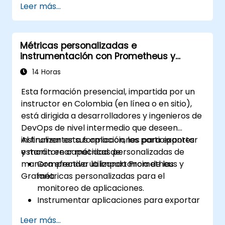
Leer más...
tendencias de datos.
Aprovechar la biblioteca Prophet de
Facebook para pronósticos flexibles.
Métricas personalizadas e
Visualizar datos de series de tiempo y
instrumentación con Prometheus y
resultados de pronósticos.
Grafana
14 Horas
Esta formación presencial, impartida por un
instructor en Colombia (en línea o en sitio),
está dirigida a desarrolladores y ingenieros de
DevOps de nivel intermedio que deseen
instrumentar sus aplicaciones para exportar
Al finalizar esta formación, los participantes
y monitorear métricas personalizadas de
estarán en capacidad de:
manera efectiva utilizando Prometheus y
Comprender la importancia de las
Grafana.
métricas personalizadas para el
monitoreo de aplicaciones.
Instrumentar aplicaciones para exportar
métricas personalizadas a Prometheus.
Leer más...
Crear y configurar tableros en Grafana