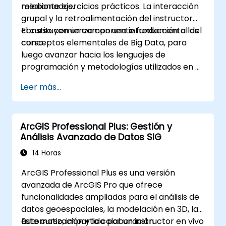
relacionadas.
mediante ejercicios prácticos. La interacción
grupal y la retroalimentación del instructor
constituyen un componente fundamental del
El curso comienza con una introducción a los
curso.
conceptos elementales de Big Data, para
luego avanzar hacia los lenguajes de
programación y metodologías utilizados en el
análisis de datos. Finalmente, se discutirán las
Leer más...
herramientas y la infraestructura que
permiten el almacenamiento de Big Data, el
procesamiento distribuido y la escalabilidad.
ArcGIS Professional Plus: Gestión y
Análisis Avanzado de Datos SIG
14 Horas
ArcGIS Professional Plus es una versión
avanzada de ArcGIS Pro que ofrece
funcionalidades ampliadas para el análisis de
datos geoespaciales, la modelación en 3D, la
automatización y la colaboración
Este curso, impartido por un instructor en vivo