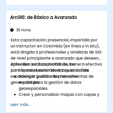
del equipo.
Desplegar sus proyectos dbt en
ArcGIS: de Básico a Avanzado
producción.
Depurar y resolver problemas en
proyectos dbt.
35 Horas
Esta capacitación presencial, impartida por
un instructor en Colombia (en línea o in situ),
está dirigida a profesionales y analistas de SIG
de nivel principiante a avanzado que deseen
aprender a utilizar ArcGIS de manera efectiva
Al finalizar esta capacitación, los
para la visualización de datos, el análisis
participantes estarán en capacidad de:
espacial y la gestión de proyectos
Navegar y utilizar las herramientas de
geoespaciales.
ArcGIS para la gestión de datos
geoespaciales.
Crear y personalizar mapas con capas y
atributos.
Leer más...
Realizar análisis espacial avanzado y
tareas de geoproscesamiento.