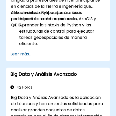
dirigida a profesionales de nivel principiante
en ciencias de la Tierra e ingeniería que
deseen utilizar Python para análisis
Al finalizar esta capacitación, los
geoespacial en ambos entornos, ArcGIS y
participantes serán capaces de:
QGIS.
Aprender la sintaxis de Python y las
estructuras de control para ejecutar
tareas geoespaciales de manera
eficiente.
Utilizar Pandas, Numpy y Matplotlib para
Leer más...
el análisis y la visualización de datos en
sistemas de información geográfica (SIG).
Manipular y analizar datos vectoriales
Big Data y Análisis Avanzado
con las bibliotecas Geopandas, Arcpy y
PyQGIS.
Automatizar procesos y flujos de trabajo
42 Horas
geoespaciales mediante scripting en
Big Data y Análisis Avanzado es la aplicación
Python en ArcGIS y QGIS.
de técnicas y herramientas sofisticadas para
Desarrollar herramientas personalizadas
analizar grandes conjuntos de datos
de geoprocesamiento basadas en Python