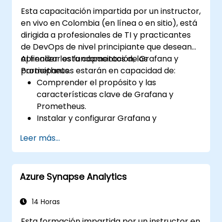
rendimiento.
Esta capacitación impartida por un instructor,
en vivo en Colombia (en línea o en sitio), está
dirigida a profesionales de TI y practicantes
de DevOps de nivel principiante que desean
aprender los fundamentos de Grafana y
Al finalizar esta capacitación, los
Prometheus.
participantes estarán en capacidad de:
Comprender el propósito y las
características clave de Grafana y
Prometheus.
Instalar y configurar Grafana y
Prometheus en un entorno Linux.
Leer más...
Configurar fuentes de datos básicas y
paneles en Grafana.
Monitorizar métricas del sistema y
Azure Synapse Analytics
visualizar datos utilizando Prometheus.
14 Horas
Esta formación impartida por un instructor en