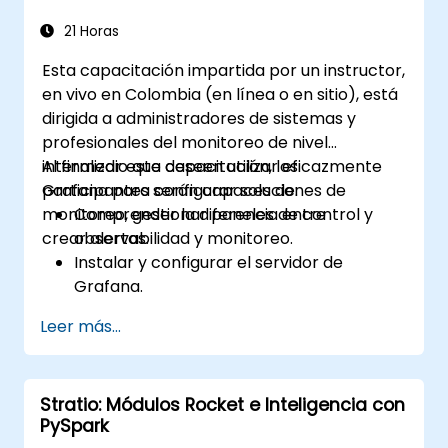
21 Horas
Esta capacitación impartida por un instructor,
en vivo en Colombia (en línea o en sitio), está
dirigida a administradores de sistemas y
profesionales del monitoreo de nivel
intermedio que deseen utilizar eficazmente
Al finalizar esta capacitación, los
Grafana para configurar soluciones de
participantes serán capaces de:
monitoreo, gestionar paneles de control y
Comprender la diferencia entre
crear alertas.
observabilidad y monitoreo.
Instalar y configurar el servidor de
Grafana.
Configurar y conectar diversas fuentes
Leer más...
de datos como Prometheus, InfluxDB y
ElasticSearch.
Crear, gestionar y personalizar paneles
Stratio: Módulos Rocket e Inteligencia con
de control y gráficos.
PySpark
Utilizar variables y consultas para crear