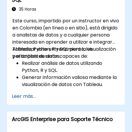
impactantes.
Comunicar de manera efectiva las
35 Horas
conclusiones basadas en datos.
Este curso, impartido por un instructor en vivo
en Colombia (en línea o en sitio), está dirigido
a analistas de datos y a cualquier persona
interesada en aprender a utilizar e integrar
Tableau, Python, R y SQL para la visualización
Al finalizar este entrenamiento, los
y el análisis de datos.
participantes serán capaces de:
Realizar análisis de datos utilizando
Python, R y SQL.
Generar información valiosa mediante la
visualización de datos con Tableau.
Tomar decisiones basadas en datos para
Leer más...
las operaciones comerciales.
ArcGIS Enterprise para Soporte Técnico