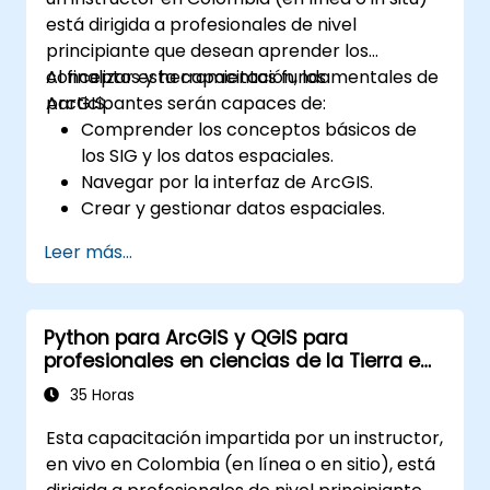
Synapse con Power BI y otras
está dirigida a profesionales de nivel
herramientas para visualizar datos y
principiante que desean aprender los
compartir información valiosa.
conceptos y herramientas fundamentales de
Al finalizar esta capacitación, los
ArcGIS.
participantes serán capaces de:
Comprender los conceptos básicos de
los SIG y los datos espaciales.
Navegar por la interfaz de ArcGIS.
Crear y gestionar datos espaciales.
Realizar análisis espacial básico.
Leer más...
Crear mapas y visualizaciones.
Python para ArcGIS y QGIS para
profesionales en ciencias de la Tierra e
ingeniería
35 Horas
Esta capacitación impartida por un instructor,
en vivo en Colombia (en línea o en sitio), está