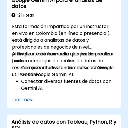
Google Gemini AI para el análisis de
Realizar análisis geoestadístico para una
datos
interpretación avanzada de datos.
Integrar fuentes de datos externas y
21 Horas
aprovechar el análisis de datos
Esta formación impartida por un instructor,
espaciales en 3D.
en vivo en Colombia (en línea o presencial),
está dirigida a analistas de datos y
profesionales de negocios de nivel
principiante a intermedio que deseen realizar
Al finalizar esta formación, los participantes
tareas complejas de análisis de datos de
podrán:
manera más intuitiva en diversos sectores
Comprender los fundamentos de Google
utilizando Google Gemini AI.
Gemini AI.
Conectar diversas fuentes de datos con
Gemini AI.
Explorar datos mediante consultas en
Leer más...
lenguaje natural.
Analizar patrones de datos y obtener
conclusiones valiosas.
Análisis de datos con Tableau, Python, R y
Crear visualizaciones de datos
SQL