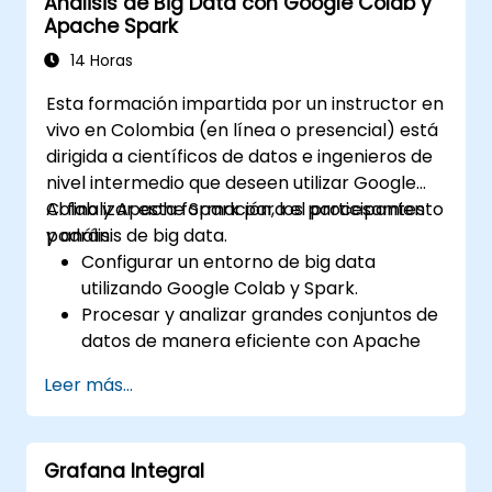
Análisis de Big Data con Google Colab y
detallados según filtros de selección.
Apache Spark
Utilizar umbrales dinámicos que
reaccionen a la entrada del usuario y a
14 Horas
datos en tiempo real.
Esta formación impartida por un instructor en
vivo en Colombia (en línea o presencial) está
dirigida a científicos de datos e ingenieros de
nivel intermedio que deseen utilizar Google
Colab y Apache Spark para el procesamiento
Al finalizar esta formación, los participantes
y análisis de big data.
podrán:
Configurar un entorno de big data
utilizando Google Colab y Spark.
Procesar y analizar grandes conjuntos de
datos de manera eficiente con Apache
Spark.
Leer más...
Visualizar big data en un entorno
colaborativo.
Integrar Apache Spark con herramientas
Grafana Integral
basadas en la nube.