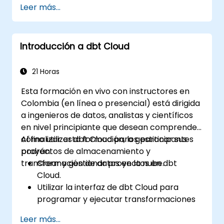
Leer más...
Introducción a dbt Cloud
21 Horas
Esta formación en vivo con instructores en
Colombia (en línea o presencial) está dirigida
a ingenieros de datos, analistas y científicos
en nivel principiante que desean comprender
cómo utilizar dbt Cloud para gestionar sus
Al finalizar esta formación, los participantes
proyectos de almacenamiento y
podrán:
transformación de datos en la nube.
Crear y gestionar proyectos en dbt
Cloud.
Utilizar la interfaz de dbt Cloud para
programar y ejecutar transformaciones
de datos.
Leer más...
Colaborar en proyectos con miembros