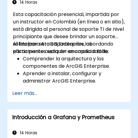
14 Horas
Esta capacitación presencial, impartida por
un instructor en Colombia (en línea o en sitio),
está dirigida al personal de soporte TI de nivel
principiante que desee brindar un soporte
sólido para ArcGIS Enterprise, abordando
Al finalizar esta capacitación, los
eficazmente cualquier anomalía o falla.
participantes estarán en capacidad de:
Comprender la arquitectura y los
componentes de ArcGIS Enterprise.
Aprender a instalar, configurar y
administrar ArcGIS Enterprise.
Adquirir habilidades para diagnosticar y
Leer más...
resolver problemas comunes.
Desarrollar competencia en el monitoreo
y mantenimiento de entornos de ArcGIS
Introducción a Grafana y Prometheus
Enterprise.
Dominar las técnicas de respaldo,
recuperación y optimización del
14 Horas