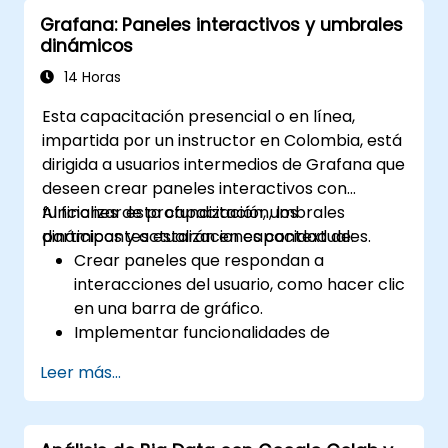
Grafana: Paneles interactivos y umbrales
dinámicos
14 Horas
Esta capacitación presencial o en línea,
impartida por un instructor en Colombia, está
dirigida a usuarios intermedios de Grafana que
deseen crear paneles interactivos con
funciones de profundización, umbrales
Al finalizar esta capacitación, los
dinámicos y actualizaciones contextuales.
participantes estarán en capacidad de:
Crear paneles que respondan a
interacciones del usuario, como hacer clic
en una barra de gráfico.
Implementar funcionalidades de
profundización visual que se actualicen en
Leer más...
la misma vista (sin abrir nuevas
pestañas).
Configurar gráficos de pastel y paneles