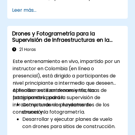
cumplimiento normativo.
Leer más...
Drones y Fotogrametría para la
Supervisión de Infraestructuras en la
Construcción
21 Horas
Este entrenamiento en vivo, impartido por un
instructor en Colombia (en línea o
presencial), está dirigido a participantes de
nivel principiante a intermedio que deseen
aprender a utilizar drones y técnicas de
Al finalizar este entrenamiento, los
fotogrametría para la supervisión de
participantes podrán:
infraestructuras en proyectos de
Comprender los fundamentos de los
construcción.
drones y la fotogrametría.
Desarrollar y ejecutar planes de vuelo
con drones para sitios de construcción.
Realizar seguimiento mediante