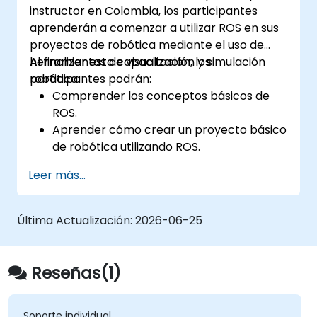
instructor en Colombia, los participantes
agrupación de documentos, modelado de
aprenderán a comenzar a utilizar ROS en sus
temas, análisis de sentimiento,
proyectos de robótica mediante el uso de
reconocimiento de entidades nominales y
herramientas de visualización y simulación
Al finalizar esta capacitación, los
Asignación Dirichlet Latente (LDA) utilizando
robótica.
participantes podrán:
Python. Capacita a los profesionales para
Comprender los conceptos básicos de
construir sistemas inteligentes de análisis de
ROS.
texto para la clasificación automática de
Aprender cómo crear un proyecto básico
contenido y la búsqueda.
de robótica utilizando ROS.
Aprender a utilizar diversas herramientas
Leer más...
para la robótica, incluidas las
herramientas de simulación y
visualización.
Última Actualización:
2026-06-25
Reseñas(1)
Soporte individual