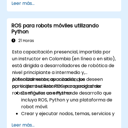
Leer más...
fotogrametría y crear mapas detallados
y modelos 3D.
Utilizar datos de fotogrametría para la
ROS para robots móviles utilizando
supervisión de infraestructuras y la
Python
detección de incidencias.
Aplicar la tecnología de drones para
21 Horas
mejorar la seguridad y la eficiencia en los
Esta capacitación presencial, impartida por
sitios de construcción.
un instructor en Colombia (en línea o en sitio),
está dirigida a desarrolladores de robótica de
nivel principiante a intermedio y,
potencialmente, avanzados, que deseen
Al finalizar esta capacitación, los
aprender a utilizar ROS para programar
participantes estarán en capacidad de:
robots móviles con Python.
Configurar un entorno de desarrollo que
incluya ROS, Python y una plataforma de
robot móvil.
Crear y ejecutar nodos, temas, servicios y
acciones de ROS utilizando Python.
Leer más...
Utilizar las herramientas y utilidades de