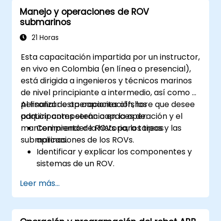
Manejo y operaciones de ROV
submarinos
21 Horas
Esta capacitación impartida por un instructor,
en vivo en Colombia (en línea o presencial),
está dirigida a ingenieros y técnicos marinos
de nivel principiante a intermedio, así como al
personal de operaciones offshore que desee
Al finalizar esta capacitación, los
adquirir competencia en la operación y el
participantes serán capaces de:
mantenimiento de ROVs para tareas
Comprender la historia, los tipos y las
submarinas.
aplicaciones de los ROVs.
Identificar y explicar los componentes y
sistemas de un ROV.
Navegar y comunicarse eficazmente con
Leer más...
los ROVs bajo el agua.
Manejar ROVs con precisión en diversos
escenarios submarinos.