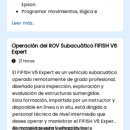
Epson.
Programar movimientos, lógica e
integraciones de sensores en los robots.
Leer más...
Implementar protocolos de seguridad y
técnicas de resolución de problemas.
Optimizar los flujos de trabajo robóticos
Operación del ROV Subacuático FIFISH V6
para mejorar la eficiencia.
Expert
21 Horas
El FIFISH V6 Expert es un vehículo subacuático
operado remotamente de grado profesional,
diseñado para inspección, exploración y
evaluación de estructuras sumergidas.
Esta formación, impartida por un instructor y
disponible en línea o in situ, está dirigida a
personal técnico de nivel intermedio que
desee operar y maniobrar el FIFISH V6 Expert
de manera segura y eficaz durante
Al completar esta formación, los