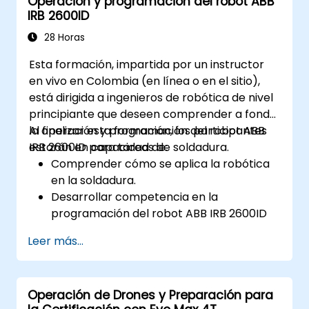
Operación y programación del robot ABB
Realizar mantenimiento preventivo y
IRB 2600ID
solucionar problemas comunes.
Aplicar protocolos de seguridad durante
28 Horas
las operaciones submarinas.
Esta formación, impartida por un instructor
en vivo en Colombia (en línea o en el sitio),
está dirigida a ingenieros de robótica de nivel
principiante que deseen comprender a fondo
la operación y programación del robot ABB
Al finalizar esta formación, los participantes
IRB 2600ID para tareas de soldadura.
estarán en capacidad de:
Comprender cómo se aplica la robótica
en la soldadura.
Desarrollar competencia en la
programación del robot ABB IRB 2600ID
para diversas tareas de soldadura.
Leer más...
Aprender a operar de manera segura y
efectiva el robot ABB IRB 2600ID.
Entender las normas y procedimientos de
Operación de Drones y Preparación para
seguridad relevantes para las