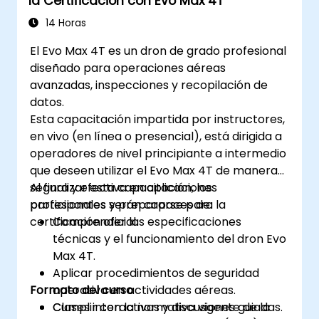
la Certificación con Evo Max 4T
operaciones de soldadura robótica.
14 Horas
El Evo Max 4T es un dron de grado profesional
diseñado para operaciones aéreas
avanzadas, inspecciones y recopilación de
datos.
Esta capacitación impartida por instructores,
en vivo (en línea o presencial), está dirigida a
operadores de nivel principiante a intermedio
que deseen utilizar el Evo Max 4T de manera
segura y efectiva en aplicaciones
Al finalizar esta capacitación, los
profesionales y prepararse para la
participantes serán capaces de:
certificación oficial.
Comprender las especificaciones
técnicas y el funcionamiento del dron Evo
Max 4T.
Aplicar procedimientos de seguridad
Formato del curso
operativa en actividades aéreas.
Cumplir con la normativa vigente de la
Clases interactivas y discusiones guiadas.