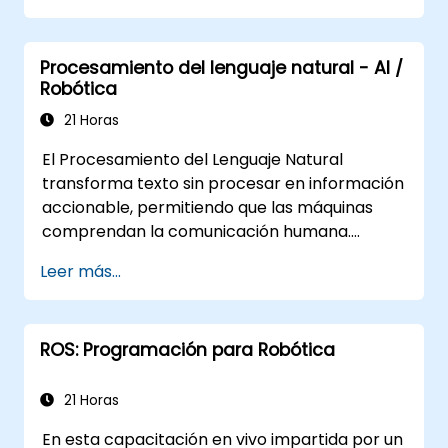
ROS para monitorear y depurar
aplicaciones de ROS.
Procesamiento del lenguaje natural - AI /
Emplear paquetes y bibliotecas de ROS
Robótica
para realizar tareas comunes en robots
móviles.
21 Horas
Integrar ROS con otros frameworks y
El Procesamiento del Lenguaje Natural
herramientas.
transforma texto sin procesar en información
Diagnosticar problemas y depurar
accionable, permitiendo que las máquinas
aplicaciones de ROS.
comprendan la comunicación humana.
Explora técnicas fundamentales que abarcan
Leer más...
el análisis de corpus, el análisis de la
estructura de las oraciones, los flujos de
trabajo de preprocesamiento de texto y la
ROS: Programación para Robótica
reducción de dimensionalidad mediante
métodos de SVD (Descomposición en Valores
Singulares) y NMF (Factorización de Matrices
21 Horas
No Negativas). Guíe a los participantes a
En esta capacitación en vivo impartida por un
través de implementaciones prácticas de