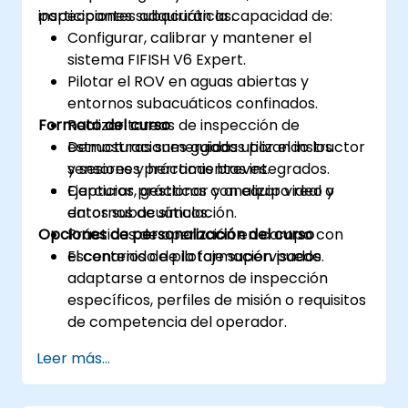
inspecciones subacuáticas.
participantes adquirirán la capacidad de:
Configurar, calibrar y mantener el
sistema FIFISH V6 Expert.
Pilotar el ROV en aguas abiertas y
entornos subacuáticos confinados.
Formato del curso
Realizar tareas de inspección de
estructuras sumergidas utilizando los
Demostraciones guiadas por el instructor
sensores y herramientas integrados.
y sesiones prácticas breves.
Capturar, gestionar y analizar video y
Ejercicios prácticos con equipo real o
datos subacuáticos.
entornos de simulación.
Opciones de personalización del curso
Prácticas de operación en campo con
escenarios de pilotaje supervisados.
El contenido de la formación puede
adaptarse a entornos de inspección
específicos, perfiles de misión o requisitos
de competencia del operador.
Leer más...