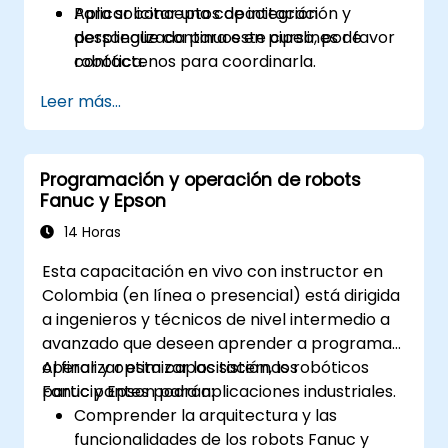
Aplicar conceptos de integración y
Para solicitar una capacitación
despliegue continuos en pipelines de
personalizada para este curso, por favor
robótica.
contáctenos para coordinarla.
Leer más...
Programación y operación de robots
Fanuc y Epson
14 Horas
Esta capacitación en vivo con instructor en
Colombia (en línea o presencial) está dirigida
a ingenieros y técnicos de nivel intermedio a
avanzado que deseen aprender a programar,
operar y optimizar los sistemas robóticos
Al finalizar esta capacitación, los
Fanuc y Epson para aplicaciones industriales.
participantes podrán:
Comprender la arquitectura y las
funcionalidades de los robots Fanuc y