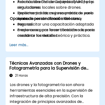
Aeronáutica Civil de Colombia (AAC) y las
Práctica directa con equipos de drones y
regulaciones locales sobre drones.
simuladores.
Implementar las mejores prácticas para
Ejercicios prácticos y escenarios de vuelo
Opciones de personalización del curso
operaciones de drones eficientes y
reales.
seguras.
Para solicitar una capacitación adaptada
Prepararse para la certificación o licencia
a este curso, por favor contáctenos para
mediante formación teórica y práctica.
coordinar los detalles.
Leer más...
Técnicas Avanzadas con Drones y
Fotogrametría para la Supervisión de
Infraestructura
21 Horas
Los drones y la fotogrametría son ahora
herramientas esenciales en la supervisión de
infraestructura de alta precisión. Con la
integración de principios avanzados de