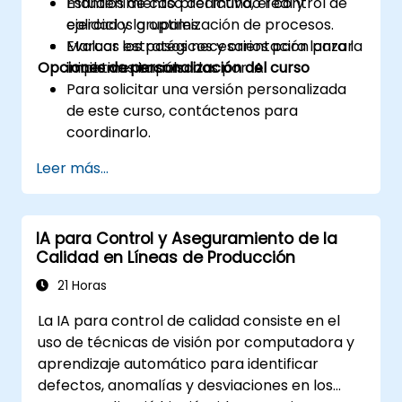
mantenimiento predictivo, el control de
Estudios de caso del mundo real y
calidad y la optimización de procesos.
ejercicios grupales.
Evaluar los pasos necesarios para lanzar
Marcos estratégicos y orientación para la
Opciones de personalización del curso
iniciativas impulsadas por IA.
implementación.
Para solicitar una versión personalizada
de este curso, contáctenos para
coordinarlo.
Leer más...
IA para Control y Aseguramiento de la
Calidad en Líneas de Producción
21 Horas
La IA para control de calidad consiste en el
uso de técnicas de visión por computadora y
aprendizaje automático para identificar
defectos, anomalías y desviaciones en los