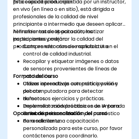
procesos de producción.
Esta capacitación impartida por un instructor,
en vivo (en línea o en sitio), está dirigida a
profesionales de la calidad de nivel
principiante a intermedio que deseen aplicar
herramientas de IA para automatizar
Al finalizar esta capacitación, los
inspecciones y mejorar la calidad del
participantes podrán:
producto en entornos de manufactura.
Comprender cómo se aplica la IA en el
control de calidad industrial.
Recopilar y etiquetar imágenes o datos
de sensores provenientes de líneas de
Formato del curso
producción.
Utilizar aprendizaje automático y visión
Clases interactivas con participación y
por computadora para detectar
debate.
defectos.
Numerosos ejercicios y prácticas.
Desarrollar modelos básicos de IA para la
Implementación práctica en un entorno
Opciones de personalización del curso
detección de anomalías y el pronóstico
de laboratorio en vivo.
de rendimiento.
Para solicitar una capacitación
personalizada para este curso, por favor
contáctenos para coordinarlo.