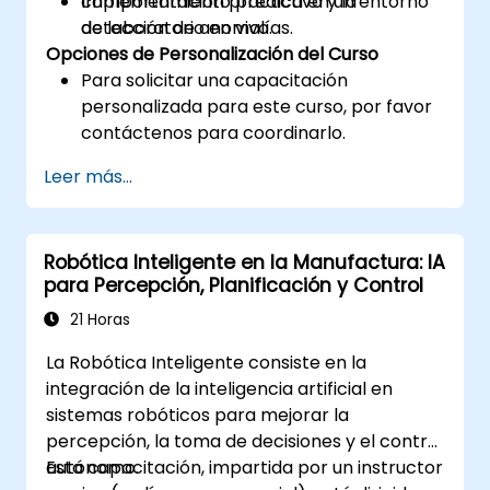
comportamiento predictivo y la
Implementación práctica en un entorno
detección de anomalías.
de laboratorio en vivo.
Opciones de Personalización del Curso
Para solicitar una capacitación
personalizada para este curso, por favor
contáctenos para coordinarlo.
Leer más...
Robótica Inteligente en la Manufactura: IA
para Percepción, Planificación y Control
21 Horas
La Robótica Inteligente consiste en la
integración de la inteligencia artificial en
sistemas robóticos para mejorar la
percepción, la toma de decisiones y el control
autónomo.
Esta capacitación, impartida por un instructor