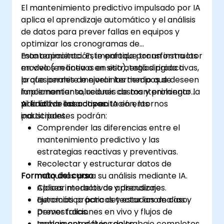
El mantenimiento predictivo impulsado por IA
aplica el aprendizaje automático y el análisis
de datos para prever fallas en equipos y
optimizar los cronogramas de
mantenimiento. Este enfoque transforma los
Esta capacitación, impartida por un instructor
modelos reactivos en estrategias proactivas,
en vivo (en línea o en sitio), está dirigida a
lo que permite mejorar los tiempos de
profesionales de nivel intermedio que deseen
funcionamiento, reducir costos y prolongar la
implementar soluciones de mantenimiento
vida útil de los activos.
predictivo basadas en IA en entornos
Al finalizar esta capacitación, los
industriales.
participantes podrán:
Comprender las diferencias entre el
mantenimiento predictivo y las
estrategias reactivas y preventivas.
Recolectar y estructurar datos de
Formato del curso
máquinas para su análisis mediante IA.
Aplicar modelos de aprendizaje
Clases interactivas y discusiones.
automático para detectar anomalías y
Ejercicios prácticos y estudios de caso.
prever fallas.
Demostraciones en vivo y flujos de
Implementar flujos de trabajo completos,
trabajo con datos reales.