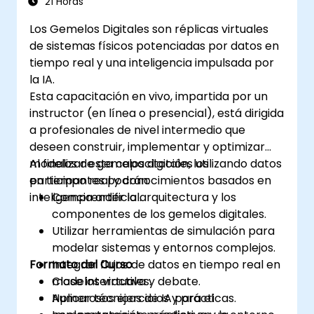
21 Horas
Los Gemelos Digitales son réplicas virtuales
de sistemas físicos potenciadas por datos en
tiempo real y una inteligencia impulsada por
la IA.
Esta capacitación en vivo, impartida por un
instructor (en línea o presencial), está dirigida
a profesionales de nivel intermedio que
deseen construir, implementar y optimizar
modelos de gemelos digitales utilizando datos
Al finalizar esta capacitación, los
en tiempo real y conocimientos basados en
participantes podrán:
inteligencia artificial.
Comprender la arquitectura y los
componentes de los gemelos digitales.
Utilizar herramientas de simulación para
modelar sistemas y entornos complejos.
Formato del Curso
Integrar flujos de datos en tiempo real en
modelos virtuales.
Clase interactiva y debate.
Aplicar técnicas de IA para el
Numerosos ejercicios y prácticas.