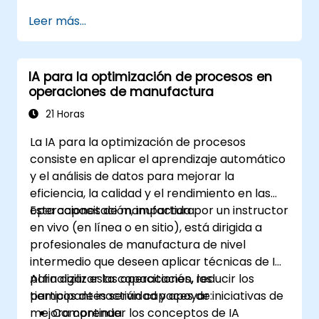
Leer más...
IA para la optimización de procesos en
operaciones de manufactura
21 Horas
La IA para la optimización de procesos
consiste en aplicar el aprendizaje automático
y el análisis de datos para mejorar la
eficiencia, la calidad y el rendimiento en las
operaciones de manufactura.
Esta capacitación, impartida por un instructor
en vivo (en línea o en sitio), está dirigida a
profesionales de manufactura de nivel
intermedio que deseen aplicar técnicas de IA
para agilizar las operaciones, reducir los
Al finalizar esta capacitación, los
tiempos de inactividad y apoyar iniciativas de
participantes serán capaces de:
mejora continua.
Comprender los conceptos de IA