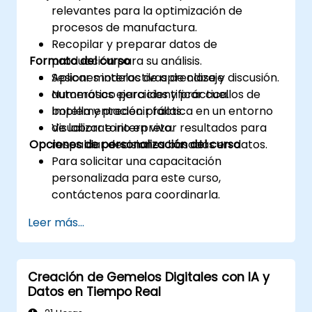
relevantes para la optimización de
procesos de manufactura.
Recopilar y preparar datos de
Formato del curso
producción para su análisis.
Aplicar modelos de aprendizaje
Sesiones interactivas de clase y discusión.
automático para identificar cuellos de
Numerosos ejercicios y práctica.
botella y predecir fallas.
Implementación práctica en un entorno
Visualizar e interpretar resultados para
de laboratorio en vivo.
Opciones de personalización del curso
respaldar decisiones basadas en datos.
Para solicitar una capacitación
personalizada para este curso,
contáctenos para coordinarla.
Leer más...
Creación de Gemelos Digitales con IA y
Datos en Tiempo Real