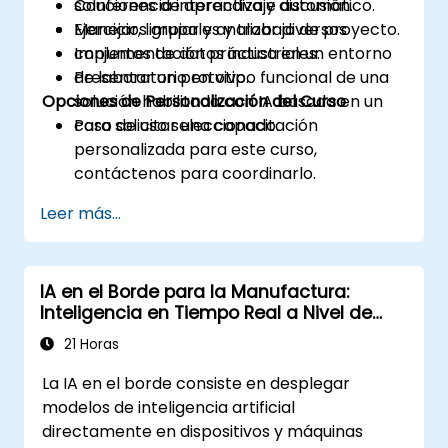
soluciones de aprendizaje automático.
Conferencia interactiva y discusión.
Manejar, limpiar y analizar diversos
Ejercicios grupales y trabajo de proyecto.
conjuntos de datos industriales.
Implementación práctica en un entorno
Presentar un prototipo funcional de una
de laboratorio en vivo.
Opciones de Personalización del Curso
solución habilitada con IA basada en un
caso de uso seleccionado.
Para solicitar una capacitación
personalizada para este curso,
contáctenos para coordinarlo.
Leer más...
IA en el Borde para la Manufactura:
Inteligencia en Tiempo Real a Nivel de
Dispositivo
21 Horas
La IA en el borde consiste en desplegar
modelos de inteligencia artificial
directamente en dispositivos y máquinas