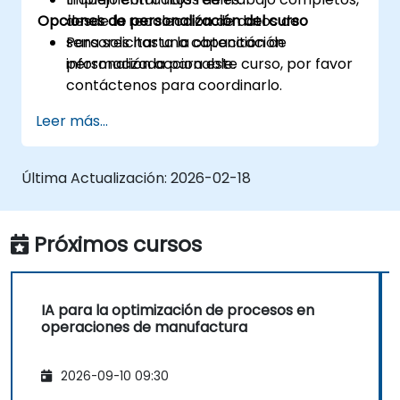
Opciones de personalización del curso
desde la recolección de datos de
sensores hasta la obtención de
Para solicitar una capacitación
información accionable.
personalizada para este curso, por favor
contáctenos para coordinarlo.
Leer más...
Última Actualización:
2026-02-18
Próximos cursos
IA para la optimización de procesos en
operaciones de manufactura
2026-09-10 09:30