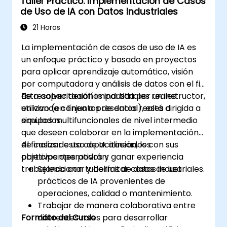
Taller Práctico: Implementación de Casos
de Uso de IA con Datos Industriales
21 Horas
La implementación de casos de uso de IA es
un enfoque práctico y basado en proyectos
para aplicar aprendizaje automático, visión
por computadora y análisis de datos con el fin
de resolver desafíos industriales reales
Esta capacitación impartida por un instructor,
utilizando conjuntos de datos reales o
en vivo (en línea o presencial), está dirigida a
simulados.
equipos multifuncionales de nivel intermedio
que deseen colaborar en la implementación
de casos de uso de IA alineados con sus
Al finalizar esta capacitación, los
objetivos operativos y ganar experiencia
participantes podrán:
trabajando con tuberías de datos industriales.
Seleccionar y delimitar casos de uso
prácticos de IA provenientes de
operaciones, calidad o mantenimiento.
Trabajar de manera colaborativa entre
Formato del Curso
diferentes roles para desarrollar