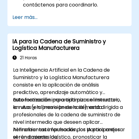
contáctenos para coordinarlo.
Leer más...
IA para la Cadena de Suministro y
Logística Manufacturera
21 Horas
La Inteligencia Artificial en la Cadena de
Suministro y la Logística Manufacturera
consiste en la aplicación de análisis
predictivo, aprendizaje automático y
automatización para optimizar el inventario,
Esta formación impartida por un instructor,
la rutas y la previsión de la demanda.
en vivo (en línea o presencial), está dirigida a
profesionales de la cadena de suministro de
nivel intermedio que deseen aplicar
herramientas impulsadas por IA para mejorar
Al finalizar esta formación, los participantes
el rendimiento logístico, pronosticar la
serán capaces de: