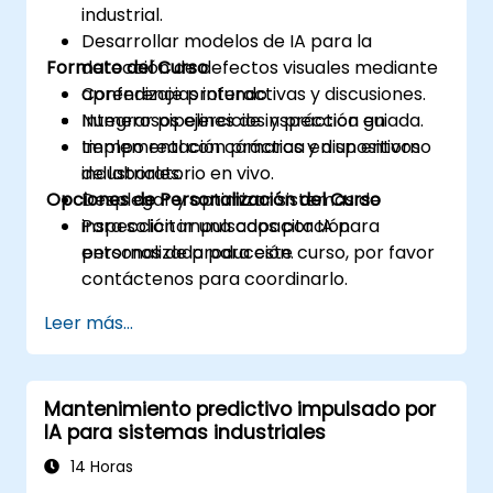
industrial.
Desarrollar modelos de IA para la
Formato del Curso
detección de defectos visuales mediante
aprendizaje profundo.
Conferencias interactivas y discusiones.
Integrar pipelines de inspección en
Numerosos ejercicios y práctica guiada.
tiempo real con cámaras y dispositivos
Implementación práctica en un entorno
industriales.
de laboratorio en vivo.
Opciones de Personalización del Curso
Desplegar y optimizar sistemas de
inspección impulsados por IA para
Para solicitar una capacitación
entornos de producción.
personalizada para este curso, por favor
contáctenos para coordinarlo.
Leer más...
Mantenimiento predictivo impulsado por
IA para sistemas industriales
14 Horas