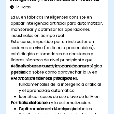
14 Horas
La IA en fábricas inteligentes consiste en
aplicar inteligencia artificial para automatizar,
monitorear y optimizar las operaciones
industriales en tiempo real.
Este curso, impartido por un instructor en
sesiones en vivo (en línea o presenciales),
está dirigido a tomadores de decisiones y
líderes técnicos de nivel principiante que
deseen obtener una introducción estratégica
Al finalizar este curso, los participantes
y práctica sobre cómo aprovechar la IA en
podrán:
entornos de fábricas inteligentes.
Comprender los principios
fundamentales de la inteligencia artificial
y el aprendizaje automático.
Identificar casos de uso clave de la IA en
Formato del curso
la manufactura y la automatización.
Explorar cómo la IA respalda el
Conferencias interactivas y debates.