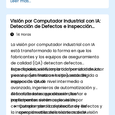
Leer más...
Visión por Computador Industrial con IA:
Detección de Defectos e Inspección
Visual
14 Horas
La visión por computador industrial con IA
está transformando la forma en que los
fabricantes y los equipos de aseguramiento
de calidad (QA) detectan defectos
superficiales, verifican la conformidad de las
Esta capacitación, impartida por un instructor
piezas y automatizan los procesos de
y en vivo (en línea o en sitio), está dirigida a
inspección visual.
equipos de QA de nivel intermedio a
avanzado, ingenieros de automatización y
desarrolladores que deseen diseñar e
Al finalizar esta capacitación, los
implementar sistemas de visión por
participantes serán capaces de:
computador para la detección de defectos y
Comprender la arquitectura y los
la inspección utilizando técnicas de IA.
componentes de los sistemas de visión