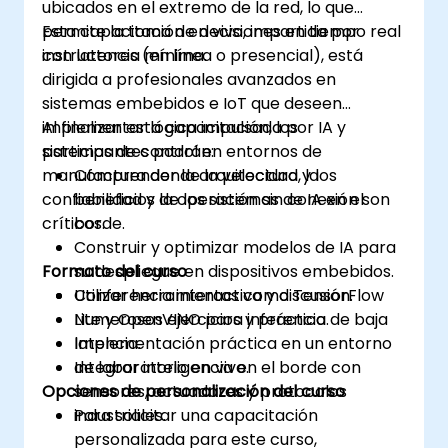
ubicados en el extremo de la red, lo que
permite la toma de decisiones en tiempo real
Esta capacitación en vivo, impartida por
con latencia mínima.
instructores (en línea o presencial), está
dirigida a profesionales avanzados en
sistemas embebidos e IoT que deseen
implementar lógica impulsada por IA y
Al finalizar esta capacitación, los
sistemas de control en entornos de
participantes podrán:
manufactura donde la velocidad, la
Comprender la arquitectura y los
confiabilidad y la operación sin conexión son
beneficios de los sistemas de IA en el
críticos.
borde.
Construir y optimizar modelos de IA para
Formato del curso
su despliegue en dispositivos embebidos.
Utilizar herramientas como TensorFlow
Conferencia interactiva y discusión.
Lite y OpenVINO para inferencia de baja
Numerosos ejercicios y práctica.
latencia.
Implementación práctica en un entorno
Integrar inteligencia en el borde con
de laboratorio en vivo.
Opciones de personalización del curso
sensores, actuadores y protocolos
industriales.
Para solicitar una capacitación
personalizada para este curso,