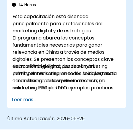
14 Horas
Esta capacitación está diseñada
principalmente para profesionales del
marketing digital y de estrategias.
El programa abarca los conceptos
fundamentales necesarios para ganar
relevancia en China a través de medios
digitales. Se presentan los conceptos clave
del marketing digital, desde el marketing
Hacia el final de la capacitación, los
móvil y el marketing en redes sociales, hasta
participantes comprenderán la importancia
el marketing por correo electrónico, el
del análisis de datos y de una estrategia
marketing PPC y el SEO.
sólida, respaldados con ejemplos prácticos.
Leer más...
Última Actualización:
2026-06-29