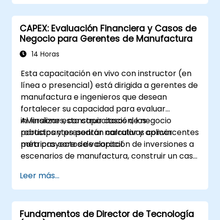
Analizar
casos prácticos para tomar
decisiones informadas sobre la creación y
CAPEX: Evaluación Financiera y Casos de
operación de una compañía holding.
Negocio para Gerentes de Manufactura
14 Horas
Esta capacitación en vivo con instructor (en
línea o presencial) está dirigida a gerentes de
manufactura e ingenieros que desean
fortalecer su capacidad para evaluar
inversiones, construir casos de negocio
Al finalizar esta capacitación, los
robustos y presentar narrativas convincentes
participantes podrán calcular y aplicar
para proyectos de capital.
métricas core de valoración de inversiones a
escenarios de manufactura, construir un caso
de inversión de CAPEX completo que incluya
Leer más...
proyecciones de flujos de caja y análisis de
sensibilidad, utilizar plantillas y Tarjetas CAPEX
para agilizar el proceso de aprobación, y
Fundamentos de Director de Tecnología
preparar narrativas claras a nivel ejecutivo