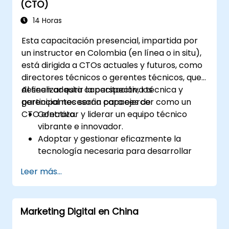
(CTO)
para justificar solicitudes de inversión de
capital.
14 Horas
Esta capacitación presencial, impartida por
un instructor en Colombia (en línea o in situ),
está dirigida a CTOs actuales y futuros, como
directores técnicos o gerentes técnicos, que
deseen adquirir la perspectiva técnica y
Al finalizar esta capacitación, los
gerencial necesaria para ejercer como un
participantes serán capaces de:
CTO efectivo.
Contratar y liderar un equipo técnico
vibrante e innovador.
Adoptar y gestionar eficazmente la
tecnología necesaria para desarrollar
productos destacados.
Leer más...
Aplicar técnicas y estrategias útiles para
la gestión de productos y proyectos.
Escalar el negocio de la empresa y
Marketing Digital en China
orientarlo en la dirección correcta.