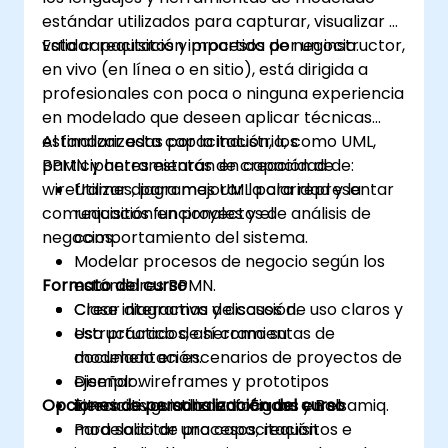
estándar utilizados para capturar, visualizar y
validar requisitos y procesos de negocio.
Esta capacitación impartida por un instructor,
en vivo (en línea o en sitio), está dirigida a
profesionales con poca o ninguna experiencia
en modelado que deseen aplicar técnicas
estandarizadas por la industria, como UML,
Al finalizar esta capacitación, los
BPMN y herramientas de creación de
participantes estarán en capacidad de:
wireframes, para mejorar la claridad y la
Utilizar diagramas UML para representar
comunicación en proyectos de análisis de
requisitos funcionales y el
negocios.
comportamiento del sistema.
Modelar procesos de negocio según los
Formato del curso
estándares BPMN.
Crear diagramas de casos de uso claros y
Clase interactiva y discusión.
estructurados, así como su
Uso práctico de herramientas de
documentación.
modelado en escenarios de proyectos de
Diseñar wireframes y prototipos
ejemplo.
Opciones de personalización del curso
interactivos utilizando Figma y Balsamiq.
Ejercicios guiados enfocados en el
modelado de procesos, requisitos e
Para solicitar una capacitación