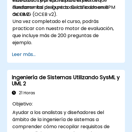
elaborados por los mismos expertos que
Este curso te prepara para el Examen
diseñaron las preguntas de los exámenes
Fundamental de Experto Certificado en BPM
OCEB 2.
de OMG (OCEB v2).
Una vez completado el curso, podrás
practicar con nuestro motor de evaluación,
que incluye más de 200 preguntas de
ejemplo.
Leer más...
Ingeniería de Sistemas Utilizando SysML y
UML 2
21 Horas
Objetivo:
Ayudar a los analistas y diseñadores del
ámbito de la ingeniería de sistemas a
comprender cómo recopilar requisitos de