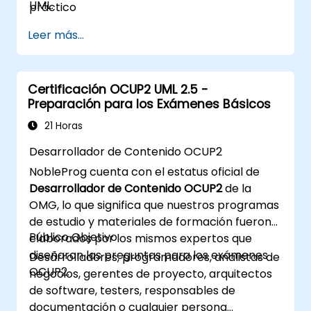
UML.
práctico
Leer más...
Certificación OCUP2 UML 2.5 -
Preparación para los Exámenes Básicos
21 Horas
Desarrollador de Contenido OCUP2
NobleProg cuenta con el estatus oficial de
Desarrollador de Contenido OCUP2
de la
OMG, lo que significa que nuestros programas
de estudio y materiales de formación fueron
Público Objetivo
elaborados por los mismos expertos que
diseñaron las preguntas para los exámenes
Desarrolladores, programadores, analistas de
OCUP2.
negocios, gerentes de proyecto, arquitectos
de software, testers, responsables de
documentación o cualquier persona