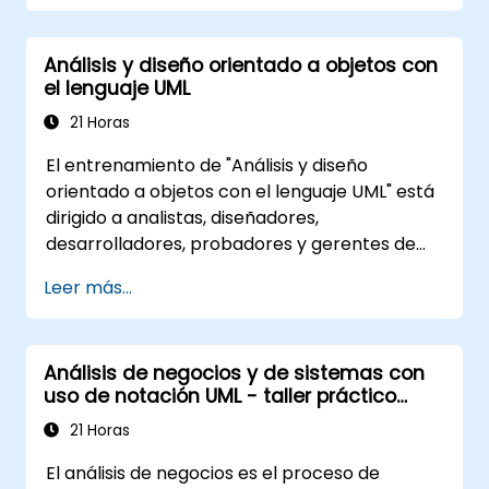
Análisis y diseño orientado a objetos con
el lenguaje UML
21 Horas
El entrenamiento de "Análisis y diseño
orientado a objetos con el lenguaje UML" está
dirigido a analistas, diseñadores,
desarrolladores, probadores y gerentes de
proyectos, ofreciendo una introducción al
Leer más...
modelado de sistemas mediante UML. A
través de un estudio de caso, los
participantes adquieren habilidades en el
Análisis de negocios y de sistemas con
modelado de requisitos, procesos de negocio,
uso de notación UML - taller práctico
así como en la documentación de requisitos
para PO en la metodología Scrum
funcionales y no funcionales. Las siguientes
21 Horas
etapas del entrenamiento incluyen el modelo
El análisis de negocios es el proceso de
analítico, las fases de diseño tanto estático