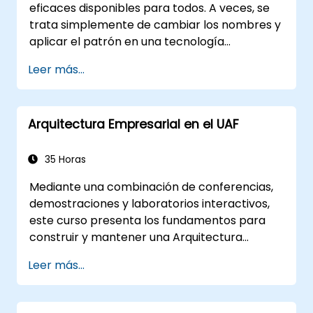
eficaces disponibles para todos. A veces, se
trata simplemente de cambiar los nombres y
aplicar el patrón en una tecnología
específica. Esto puede ahorrar cientos de
Leer más...
horas que de otro modo se dedicarían al
diseño y las pruebas. Objetivos de la
formación Este curso tiene dos objetivos
Arquitectura Empresarial en el UAF
principales: primero, permite reutilizar
patrones ampliamente conocidos; segundo,
facilita la creación y reutilización de patrones
35 Horas
específicos de su organización. Ayuda a
Mediante una combinación de conferencias,
estimar cómo los patrones pueden reducir
demostraciones y laboratorios interactivos,
costos, sistematizar el proceso de diseño y
este curso presenta los fundamentos para
generar un marco de trabajo basado en sus
construir y mantener una Arquitectura
propios patrones. Público objetivo
Empresarial (EA) utilizando el Marco de
Diseñadores de software, analistas de
Leer más...
Arquitectura Unificado (UAF) versión 1.2.
negocio, directores de proyecto,
programadores y desarrolladores, así como
gerentes operativos y directores de división