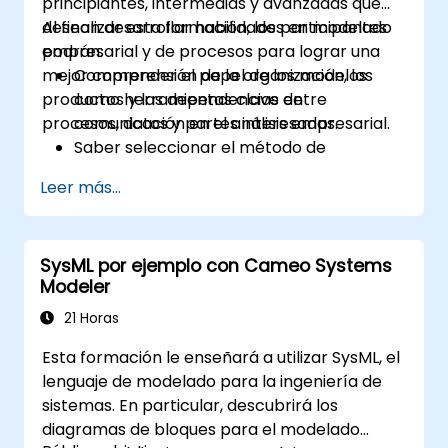
principiantes, intermedias y avanzadas que
desean desarrollar habilidades en modelado
Al finalizar esta formación, los participantes
empresarial y de procesos para lograr una
podrán:
mejor comprensión de la organización, los
Comprender el papel de los modelos
productos y las dependencias entre
como herramientas clave de
procesos, datos y partes interesadas.
comunicación en el análisis empresarial.
Saber seleccionar el método de
modelado adecuado (BPMN, UML, SIPOC,
Leer más...
Lienzo del Modelo Empresarial) para un
objetivo empresarial específico.
Saber descomponer procesos
SysML por ejemplo con Cameo Systems
empresariales complejos en diagramas
Modeler
claros.
Identificar puntos de contacto entre
21 Horas
procesos, datos y actores del sistema.
Esta formación le enseñará a utilizar SysML, el
Evaluar la corrección y efectividad de los
lenguaje de modelado para la ingeniería de
modelos empresariales creados.
sistemas. En particular, descubrirá los
diagramas de bloques para el modelado