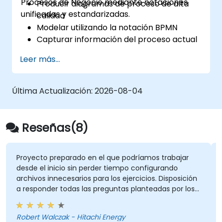
Procesos de Negocio mediante notaciones
Producir diagramas de proceso de alta
unificadas y estandarizadas.
calidad
Modelar utilizando la notación BPMN
Capturar información del proceso actual
(As-Is)
Leer más...
Implementar flujos de proceso
optimizados para procesos intensivos en
personas
Última Actualización:
2026-08-04
Simplificar definiciones complejas de
procesos y dividirlos en partes más
manejables
Reseñas(8)
oyecto preparado en el que podríamos trabajar
haciend
sde el inicio sin perder tiempo configurando
mientr
chivos innecesarios para los ejercicios. Disposición
responder todas las preguntas planteadas por los
Wiktor
rticipantes.
Curso -
Prepara
bert Walczak - Hitachi Energy