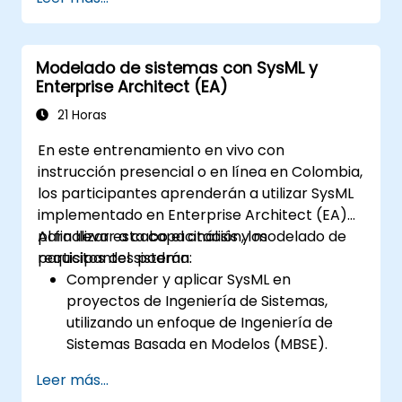
Modelado de sistemas con SysML y
Enterprise Architect (EA)
21 Horas
En este entrenamiento en vivo con
instrucción presencial o en línea en Colombia,
los participantes aprenderán a utilizar SysML
implementado en Enterprise Architect (EA)
para llevar a cabo el análisis y modelado de
Al finalizar esta capacitación, los
requisitos del sistema.
participantes podrán:
Comprender y aplicar SysML en
proyectos de Ingeniería de Sistemas,
utilizando un enfoque de Ingeniería de
Sistemas Basada en Modelos (MBSE).
Identificar los requisitos del sistema en
Leer más...
función de los modelos de casos de uso.