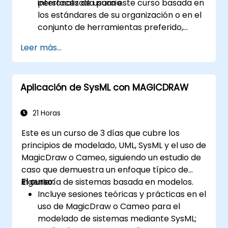
interfaces de usuario.
personalizada para este curso basada en
los estándares de su organización o en el
conjunto de herramientas preferido,
contáctenos para coordinar.
Leer más...
Aplicación de SysML con MAGICDRAW
21 Horas
Este es un curso de 3 días que cubre los
principios de modelado, UML, SysML y el uso de
MagicDraw o Cameo, siguiendo un estudio de
caso que demuestra un enfoque típico de
ingeniería de sistemas basada en modelos.
El curso:
Incluye sesiones teóricas y prácticas en el
uso de MagicDraw o Cameo para el
modelado de sistemas mediante SysML;