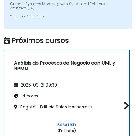
rso - Systems Modeling with SysML and Enterprise
Traducció
chitect (EA)
aducción Automática
Próximos cursos
Análisis de Procesos de Negocio con UML y
BPMN
2026-09-21 09:30
14 horas
Bogotá - Edificio Salon Monserrate
5980 USD
(En línea)