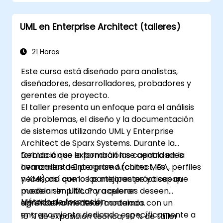
Diseñar y analizar la arquitectura del
sistema.
UML en Enterprise Architect (talleres)
21 Horas
Este curso está diseñado para analistas,
diseñadores, desarrolladores, probadores y
gerentes de proyecto.
El taller presenta un enfoque para el análisis
de problemas, el diseño y la documentación
de sistemas utilizando UML y Enterprise
Architect de Sparx Systems. Durante la
formación se expondrán las capacidades
Debido a que la formación se centra en la
avanzadas del programa (como MDA, perfiles
herramienta Enterprise Architect, es
y XMI), así como las mejores prácticas que
necesario que los participantes ya sepan
pueden simplificar y acelerar
modelar en UML. Para quienes deseen
Método de formación
significativamente el modelado.
aprender a modelar, contamos con un
entrenamiento dedicado específicamente a
10 % de exposición teórica, 90 % de taller