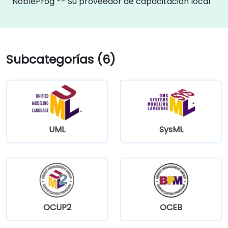
NobleProg -- Su proveedor de capacitación local
Subcategorías (6)
UML
SysML
OCUP2
OCEB