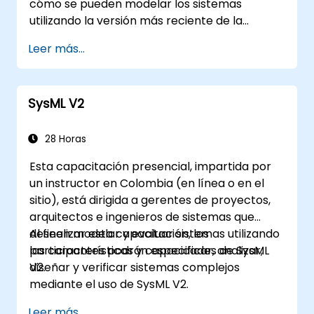
cómo se pueden modelar los sistemas
utilizando la versión más reciente de la
especificación del Lenguaje de Modelado de
Leer más...
Sistemas de la OMG (SysML). La notación y la
semántica subyacente de SysML se explican
de manera que permitan a los estudiantes
SysML V2
aplicar lo aprendido a cualquier método o
herramienta de modelado de sistemas
adecuada.
28 Horas
Esta capacitación presencial, impartida por
un instructor en Colombia (en línea o en el
sitio), está dirigida a gerentes de proyectos,
arquitectos e ingenieros de sistemas que
deseen modelar y evaluar sistemas utilizando
Al finalizar esta capacitación, los
las características y capacidades de SysML
participantes podrán especificar, analizar,
V2.
diseñar y verificar sistemas complejos
mediante el uso de SysML V2.
Leer más...