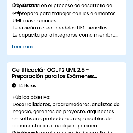
Objetivos
involucrada en el proceso de desarrollo de
software.
Le prepara para trabajar con los elementos
UML más comunes.
Le enseña a crear modelos UML sencillos.
Le capacita para integrarse como miembro
de un equipo de desarrollo UML.
Leer más...
Certificación OCUP2 UML 2.5 -
Preparación para los Exámenes
Intermedios
14 Horas
Público objetivo:
Desarrolladores, programadores, analistas de
negocio, gerentes de proyecto, arquitectos
de software, probadores, responsables de
documentación o cualquier persona
involucrada en el proceso de desarrollo de
Objetivos: