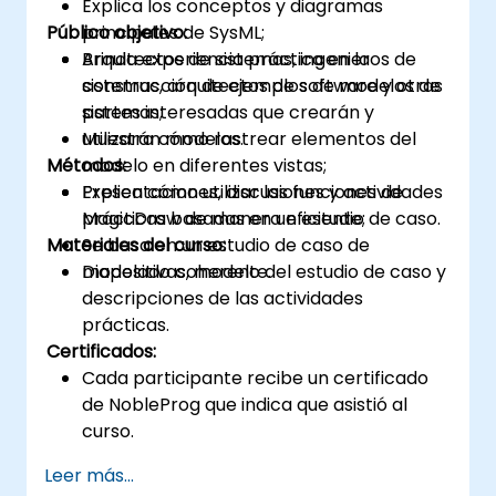
Explica los conceptos y diagramas
Público objetivo:
principales de SysML;
Brinda experiencia práctica en la
Arquitectos de sistemas, ingenieros de
construcción de ejemplos de modelos de
sistemas, arquitectos de software y otras
sistemas;
partes interesadas que crearán y
Muestra cómo rastrear elementos del
utilizarán modelos.
Métodos:
modelo en diferentes vistas;
Explica cómo utilizar las funciones de
Presentaciones, discusiones y actividades
MagicDraw de manera eficiente;
prácticas basadas en un estudio de caso.
Materiales del curso:
Se basa en un estudio de caso de
modelado coherente.
Diapositivas, modelo del estudio de caso y
descripciones de las actividades
prácticas.
Certificados:
Cada participante recibe un certificado
de NobleProg que indica que asistió al
curso.
Leer más...