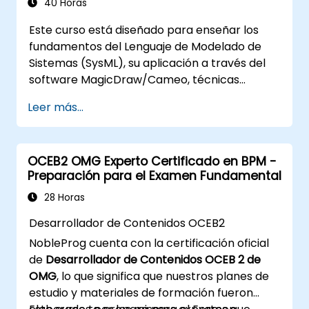
modelo, además de introducir los
40 Horas
fundamentos y funcionalidades clave para
Este curso está diseñado para enseñar los
desarrollar y utilizar consultas de modelos en
fundamentos del Lenguaje de Modelado de
MagicDraw/Cameo.​
Sistemas (SysML), su aplicación a través del
software MagicDraw/Cameo, técnicas
básicas de simulación en Ingeniería de
Leer más...
Sistemas Basada en Modelos (MBSE) y las
mejores prácticas en MBSE. La formación
proporciona una introducción esencial a los
OCEB2 OMG Experto Certificado en BPM -
conceptos y características centrales de
Preparación para el Examen Fundamental
Teamwork Cloud de CATIA No Magic, así
como a los conceptos y funciones clave de
28 Horas
los Lenguajes Específicos de Dominio (DSL) en
Desarrollador de Contenidos OCEB2
MagicDraw.​
NobleProg cuenta con la certificación oficial
de
Desarrollador de Contenidos OCEB 2 de
OMG
, lo que significa que nuestros planes de
estudio y materiales de formación fueron