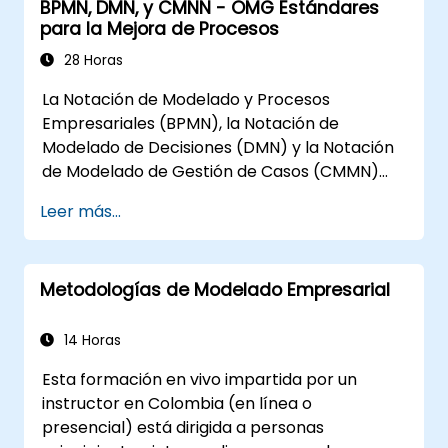
BPMN, DMN, y CMNN - OMG Estándares
para la Mejora de Procesos
28 Horas
La Notación de Modelado y Procesos
Empresariales (BPMN), la Notación de
Modelado de Decisiones (DMN) y la Notación
de Modelado de Gestión de Casos (CMMN)
son tres estándares del Grupo de Gestión de
Leer más...
Objetos (OMG) para el modelado de
procesos, decisiones y casos. Este curso
ofrece una introducción a todos ellos e
Metodologías de Modelado Empresarial
informa sobre cuándo debemos usar cada
uno.
14 Horas
Esta formación en vivo impartida por un
instructor en Colombia (en línea o
presencial) está dirigida a personas