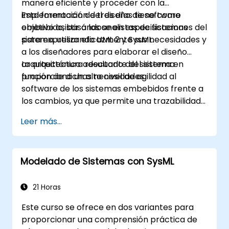
manera eficiente y proceder con la
implementación del diseño de software
Esta formación de tres días tiene como
embebido, basándose en especificaciones del
objetivo asistir a los analistas de sistemas
sistema, utilizando UML 2 y SysML.
para expresar eficazmente sus necesidades y
a los diseñadores para elaborar el diseño
arquitectónico adecuado del sistema en
La arquitectura resultante del sistema
función de dichas necesidades.
proporciona un alto nivel de agilidad al
software de los sistemas embebidos frente a
los cambios, ya que permite una trazabilidad
coherente de las reglas de negocio
Leer más...
encapsuladas en las funciones del sistema y
las de las opciones de uso (casos de uso) de
los usuarios finales hacia el nivel de
Modelado de Sistemas con SysML
implementación del software.
21 Horas
Este curso se ofrece en dos variantes para
proporcionar una comprensión práctica de