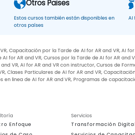
Otros Paises
Estos cursos también están disponibles en
AI
otros países
VR, Capacitación por la Tarde de AI for AR and VR, AI fo
AI for AR and VR, Cursos por la Tarde de AI for AR and VR
 and VR, AI for AR and VR con instructor, Cursos de Form
 VR, Clases Particulares de AI for AR and VR, Capacitació
 en linea de AI for AR and VR, Programas de capacitació
ltoría
Servicios
tro Enfoque
Transformación Digita
dios de Caso
Servicios de Capacita