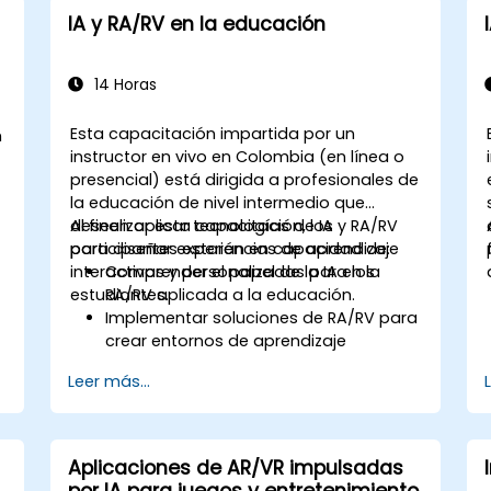
IA y RA/RV en la educación
14 Horas
Esta capacitación impartida por un
n
instructor en vivo en Colombia (en línea o
presencial) está dirigida a profesionales de
la educación de nivel intermedio que
deseen aplicar tecnologías de IA y RA/RV
Al finalizar esta capacitación, los
n
para diseñar experiencias de aprendizaje
participantes estarán en capacidad de:
interactivas y personalizadas para los
Comprender el papel de la IA en la
estudiantes.
RA/RV aplicada a la educación.
Implementar soluciones de RA/RV para
crear entornos de aprendizaje
inmersivos.
Leer más...
Diseñar sistemas educativos
personalizados utilizando inteligencia
artificial.
Evaluar las preocupaciones éticas y de
Aplicaciones de AR/VR impulsadas
privacidad relacionadas con la IA en la