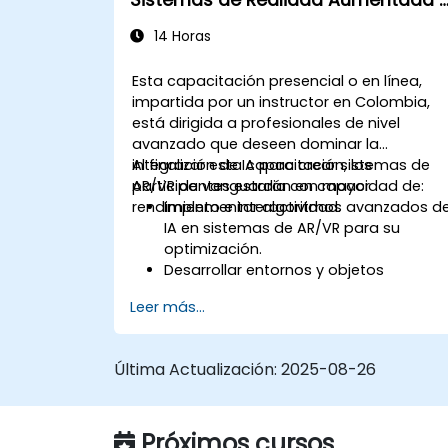
Sistemas de Realidad Aumentada 
aumentadas con IA para mejorar la
Virtual
formación y la seguridad de los
14 Horas
trabajadores.
Esta capacitación presencial o en línea,
impartida por un instructor en Colombia,
está dirigida a profesionales de nivel
avanzado que deseen dominar la
integración de IA para crear sistemas de
Al finalizar esta capacitación, los
AR/VR de vanguardia con mayor
participantes estarán en capacidad de:
rendimiento e interactividad.
Implementar algoritmos avanzados d
IA en sistemas de AR/VR para su
optimización.
Desarrollar entornos y objetos
interactivos impulsados por
Leer más...
inteligencia artificial.
Aplicar aprendizaje automático para
mejorar la experiencia del usuario y la
Última Actualización:
2025-08-26
personalización.
Optimizar el procesamiento y el
rendimiento en tiempo real mediante
Próximos cursos
el uso de IA.