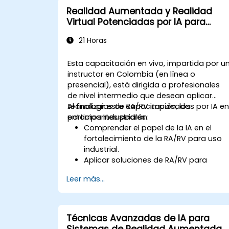
Realidad Aumentada y Realidad
Virtual Potenciadas por IA para
Aplicaciones Industriales
21 Horas
Esta capacitación en vivo, impartida por u
instructor en Colombia (en línea o
presencial), está dirigida a profesionales
de nivel intermedio que desean aplicar
tecnologías de RA/RV impulsadas por IA e
Al finalizar esta capacitación, los
entornos industriales.
participantes podrán:
Comprender el papel de la IA en el
fortalecimiento de la RA/RV para uso
industrial.
Aplicar soluciones de RA/RV para
optimizar tareas de fabricación y
Leer más...
mantenimiento.
Integrar algoritmos de IA para el
mantenimiento predictivo en entornos
de RA/RV.
Técnicas Avanzadas de IA para
Desarrollar aplicaciones de RA/RV