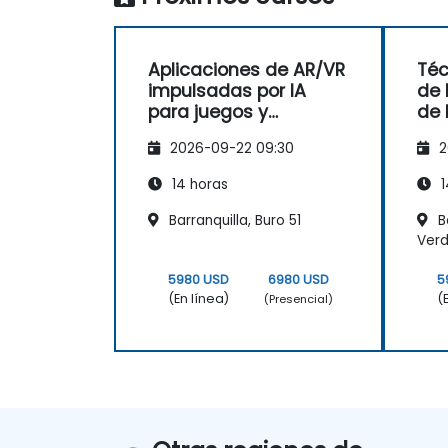
Aplicaciones de AR/VR
Téc
impulsadas por IA
de 
para juegos y
de 
entretenimiento
Aum
2026-09-22 09:30
2
14 horas
1
Barranquilla, Buro 51
Ba
Ver
5980 USD
6980 USD
5
(En línea)
(
(Presencial)