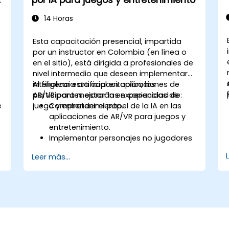
y
por IA para juegos y entretenimiento
educación.
14 Horas
Esta capacitación presencial, impartida
por un instructor en Colombia (en línea o
en el sitio), está dirigida a profesionales de
nivel intermedio que deseen implementar
inteligencia artificial en aplicaciones de
Al finalizar esta capacitación, los
AR/VR para mejorar las experiencias de
participantes estarán en capacidad de:
e
juego y entretenimiento.
Comprender el papel de la IA en las
aplicaciones de AR/VR para juegos y
entretenimiento.
Implementar personajes no jugadores
(NPC) impulsados por IA en entornos
Leer más...
inmersivos.
Crear experiencias personalizadas
para el usuario mediante algoritmos
de inteligencia artificial.
Desarrollar sistemas de juegos en
AR/VR que utilicen inteligencia artificial
para el procesamiento en tiempo real.