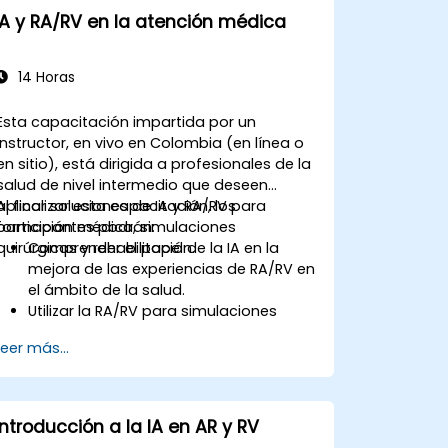
IA y RA/RV en la atención médica
14 Horas
Esta capacitación impartida por un
instructor, en vivo en Colombia (en línea o
en sitio), está dirigida a profesionales de la
salud de nivel intermedio que deseen
aplicar soluciones de IA y RA/RV para
Al finalizar esta capacitación, los
formación médica, simulaciones
participantes podrán:
quirúrgicas y rehabilitación.
Comprender el papel de la IA en la
mejora de las experiencias de RA/RV en
el ámbito de la salud.
Utilizar la RA/RV para simulaciones
quirúrgicas y formación médica.
Leer más...
Aplicar herramientas de RA/RV en la
rehabilitación y terapia de pacientes.
Explorar las preocupaciones éticas y
de privacidad en las herramientas
Introducción a la IA en AR y RV
médicas mejoradas con IA.