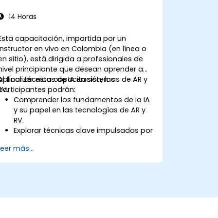
14 Horas
Esta capacitación, impartida por un
instructor en vivo en Colombia (en línea o
en sitio), está dirigida a profesionales de
nivel principiante que desean aprender a
aplicar técnicas de IA en sistemas de AR y
Al finalizar esta capacitación, los
RV.
participantes podrán:
Comprender los fundamentos de la IA
y su papel en las tecnologías de AR y
RV.
Explorar técnicas clave impulsadas por
la IA para mejorar las experiencias en
Leer más...
AR y RV.
Implementar modelos simples de IA en
aplicaciones de AR y RV.
Utilizar la IA para mejorar la
interactividad y la experiencia del
usuario en AR y RV.