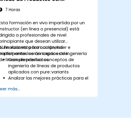
pure::variants
7 Horas
Esta formación en vivo impartida por un
instructor (en línea o presencial) está
dirigida a profesionales de nivel
principiante que desean utilizar
pure::variants para comprender e
Al finalizar esta formación, los
implementar los conceptos de ingeniería
participantes serán capaces de:
de líneas de productos.
Comprender los conceptos de
ingeniería de líneas de productos
aplicados con pure::variants
Analizar las mejores prácticas para el
modelado de líneas de productos
Leer más...
Implementar un proceso completo de
variabilidad (desde la definición hasta
la instantación de variantes)
Utilizar pure::variants con conectores
como Microsoft Office