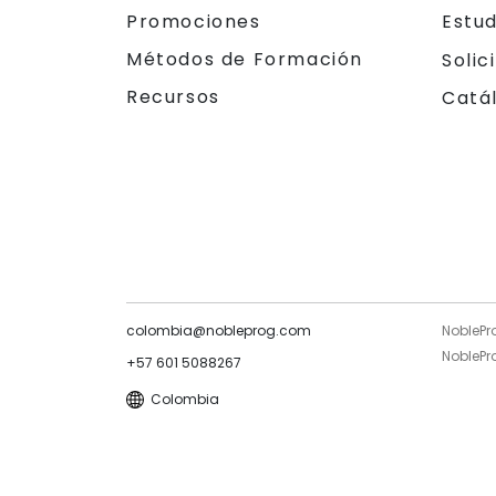
Promociones
Estu
Métodos de Formación
Solic
Recursos
Catá
colombia@nobleprog.com
NoblePr
NoblePro
+57 601 5088267
Colombia