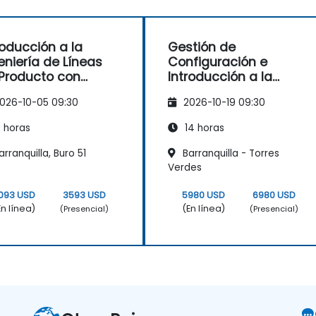
roducción a la
Gestión de
eniería de Líneas
Configuración e
Producto con
Introducción a la
PLE
Ingeniería de Líneas
026-10-05 09:30
2026-10-19 09:30
de Producto
 horas
14 horas
rranquilla, Buro 51
Barranquilla - Torres
Verdes
093 USD
3593 USD
5980 USD
6980 USD
En línea)
(En línea)
(Presencial)
(Presencial)