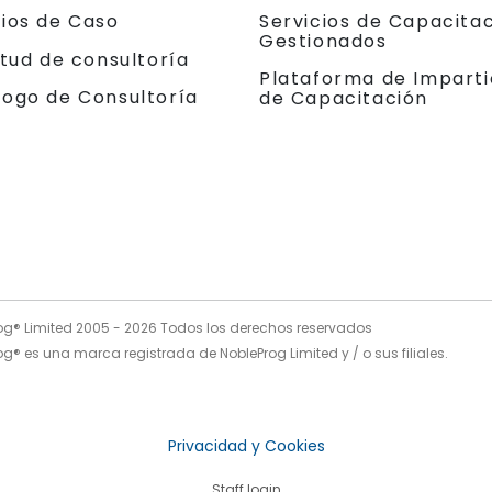
dios de Caso
Servicios de Capacita
Gestionados
itud de consultoría
Plataforma de Imparti
logo de Consultoría
de Capacitación
og® Limited 2005 -
2026
Todos los derechos reservados
g® es una marca registrada de NobleProg Limited y / o sus filiales.
Privacidad y Cookies
Staff login