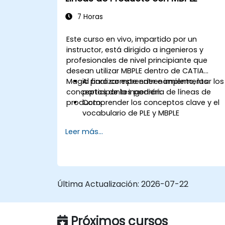
7 Horas
Este curso en vivo, impartido por un
instructor, está dirigido a ingenieros y
profesionales de nivel principiante que
desean utilizar MBPLE dentro de CATIA
Magic para comprender e implementar los
Al finalizar este entrenamiento, los
conceptos de la ingeniería de líneas de
participantes podrán:
producto.
Comprender los conceptos clave y el
vocabulario de PLE y MBPLE
Describir las mejores prácticas para el
Leer más...
modelado de líneas de producto
Implementar un proceso de definición
de línea de producto en CATIA Magic
Utilizar características de MBPLE como
modelos de funciones, puntos de
Última Actualización:
2026-07-22
variación y configuraciones
Próximos cursos