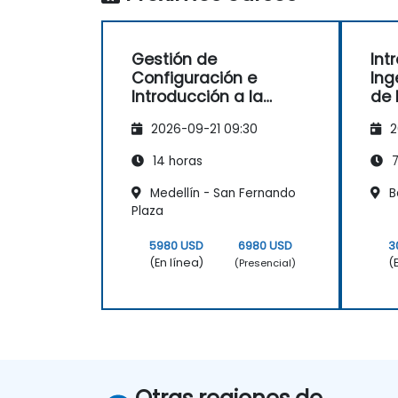
Gestión de
Int
Configuración e
Ing
Introducción a la
de 
Ingeniería de Líneas
MB
2026-09-21 09:30
2
de Producto
14 horas
7
Medellín - San Fernando
Ba
Plaza
5980 USD
6980 USD
3
(En línea)
(
(Presencial)