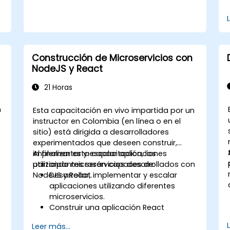
Construcción de Microservicios con
NodeJS y React
21 Horas
n
Esta capacitación en vivo impartida por un
,
instructor en Colombia (en línea o en el
sitio) está dirigida a desarrolladores
experimentados que deseen construir,
implementar y escalar aplicaciones
Al finalizar esta capacitación, los
utilizando microservicios desarrollados con
participantes serán capaces de:
s
NodeJS y React.
Desarrollar, implementar y escalar
aplicaciones utilizando diferentes
microservicios.
Construir una aplicación React
renderizada del lado del servidor.
Leer más...
Desplegar aplicaciones multi-servicio