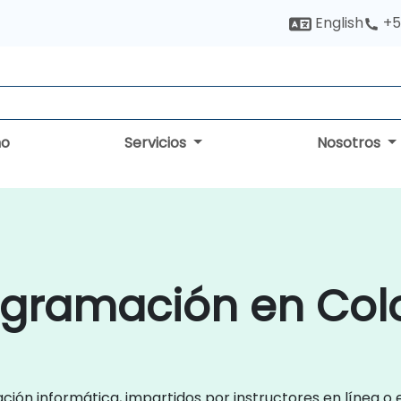
English
+5
no
Servicios
Nosotros
ogramación en Co
ón informática, impartidos por instructores en línea o e