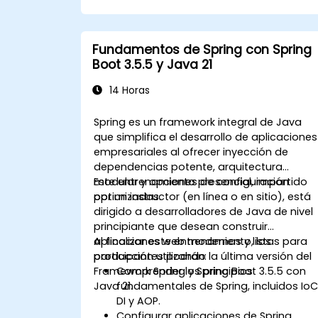
gateways de API.
Proteger, monitorear y escalar
microservicios de manera efectiva.
Fundamentos de Spring con Spring
Implementar microservicios utilizando
Boot 3.5.5 y Java 21
Docker y Kubernetes.
14 Horas
Spring es un framework integral de Java
que simplifica el desarrollo de aplicaciones
empresariales al ofrecer inyección de
dependencias potente, arquitectura
modular y opciones de configuración
Este entrenamiento presencial, impartido
optimizadas.
por un instructor (en línea o en sitio), está
dirigido a desarrolladores de Java de nivel
principiante que desean construir
aplicaciones web modernas y listas para
Al finalizar este entrenamiento, los
producción utilizando la última versión del
participantes podrán:
Framework Spring y Spring Boot 3.5.5 con
Comprender los principios
Java 21.
fundamentales de Spring, incluidos IoC
DI y AOP.
Configurar aplicaciones de Spring