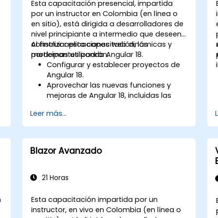
Esta capacitación presencial, impartida
por un instructor en Colombia (en línea o
en sitio), está dirigida a desarrolladores de
nivel principiante a intermedio que deseen
construir aplicaciones web dinámicas y
Al finalizar esta capacitación, los
modernas utilizando Angular 18.
participantes podrán:
Configurar y establecer proyectos de
Angular 18.
Aprovechar las nuevas funciones y
mejoras de Angular 18, incluidas las
capacidades optimizadas de
Leer más...
TypeScript 4.7 y la detección de
cambios sin zonas (zoneless).
Desarrollar aplicaciones robustas y
escalables con Angular 18.
Blazor Avanzado
Implementar las mejores prácticas
para la organización del código y la
arquitectura.
21 Horas
Integrar aplicaciones de Angular con
APIs RESTful.
n
Esta capacitación impartida por un
instructor, en vivo en Colombia (en línea o