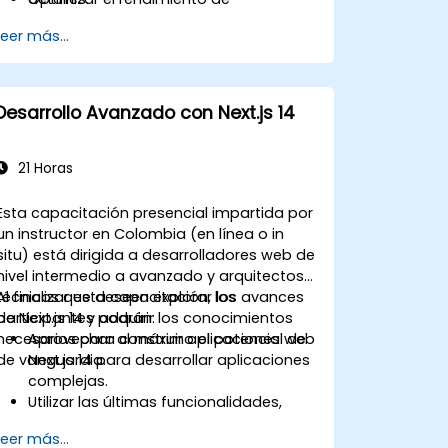
compilación, los flujos de trabajo de
Leer más...
CI/CD y los despliegues en producción.
Desarrollo Avanzado con Next.js 14
21 Horas
Esta capacitación presencial impartida por
un instructor en Colombia (en línea o in
situ) está dirigida a desarrolladores web de
nivel intermedio a avanzado y arquitectos
técnicos que deseen explorar los avances
Al finalizar esta capacitación, los
de Next.js 14 y adquirir los conocimientos
participantes podrán:
necesarios para construir aplicaciones web
Aprovechar al máximo el potencial de
de vanguardia.
Next.js 14 para desarrollar aplicaciones
complejas.
Utilizar las últimas funcionalidades,
como Middleware, Componentes de
Leer más...
Servidor de React y Funciones de Edge.