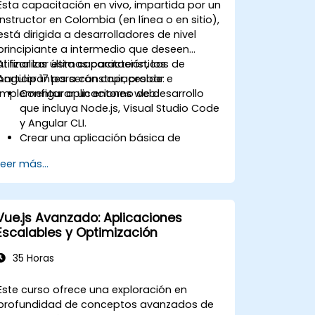
Esta capacitación en vivo, impartida por un
instructor en Colombia (en línea o en sitio),
está dirigida a desarrolladores de nivel
principiante a intermedio que deseen
utilizar las últimas características de
Al finalizar esta capacitación, los
Angular 17 para construir, probar e
participantes serán capaces de:
implementar aplicaciones web.
Configurar un entorno de desarrollo
que incluya Node.js, Visual Studio Code
y Angular CLI.
Crear una aplicación básica de
Angular 17 que muestre datos y
Leer más...
gestione las interacciones del usuario.
Utilizar componentes, directivas,
tuberías, servicios y módulos para
organizar y reutilizar código.
Vue.js Avanzado: Aplicaciones
Emplear el enlace de datos, la
Escalables y Optimización
inyección de dependencias, el
enrutamiento, los formularios y el
35 Horas
cliente HTTP para comunicarse con
servicios backend.
Este curso ofrece una exploración en
Aprovechar la nueva sintaxis de
profundidad de conceptos avanzados de
bloques de control de plantillas para