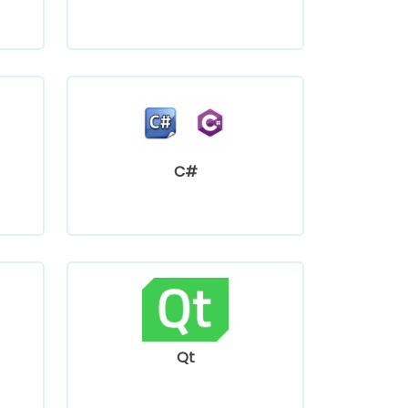
C#
Qt