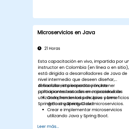
Probar, supervisar e implementar
aplicaciones de Next.js de manera
eficiente.
Microservicios en Java
21 Horas
Esta capacitación en vivo, impartida por u
instructor en Colombia (en línea o en sitio)
está dirigida a desarrolladores de Java de
nivel intermedio que deseen diseñar,
desarrollar, implementar y mantener
Al finalizar esta capacitación, los
aplicaciones basadas en microservicios
participantes estarán en capacidad de:
utilizando frameworks de Java como
Comprender los principios y beneficio
Spring Boot y Spring Cloud.
de la arquitectura de microservicios.
Crear e implementar microservicios
utilizando Java y Spring Boot.
Implementar descubrimiento de
Leer más...
servicios, gestión de configuración y