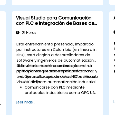
en la nube utilizando Docker y
Kubernetes.
Realizar pruebas de aplicación en
Visual Studio para Comunicación
microservicios.
con PLC e Integración de Bases de
Datos
21 Horas
Este entrenamiento presencial, impartido
por instructores en Colombia (en línea o in
situ), está dirigido a desarrolladores de
software y ingenieros de automatización
de nivel intermedio que deseen construir
Al finalizar este entrenamiento, los
aplicaciones que se comuniquen con PLC y
participantes estarán capacitados para:
trabajen con bases de datos SQL utilizando
Desarrollar aplicaciones .NET en Visual
Visual Studio.
Studio para automatización industrial.
Comunicarse con PLC mediante
protocolos industriales como OPC UA.
Implementar interacciones con bases
Leer más...
,
de datos SQL Server para almacenar y
recuperar datos de PLC.
Optimizar el rendimiento de las