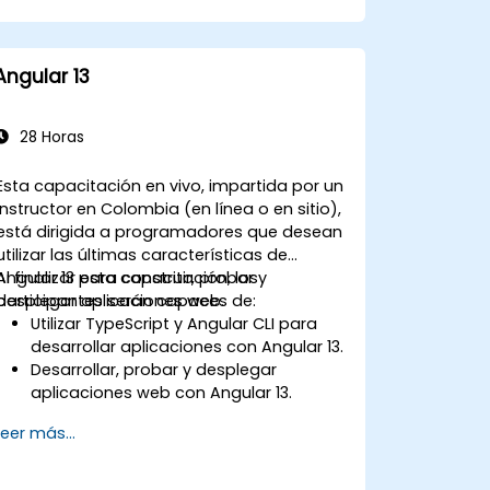
Aplicar las mejores prácticas en
cuanto a rendimiento, escalabilidad y
SEO.
Angular 13
Resolver eficazmente los problemas
comunes en aplicaciones de Next.js.
28 Horas
Esta capacitación en vivo, impartida por un
instructor en Colombia (en línea o en sitio),
está dirigida a programadores que desean
utilizar las últimas características de
Angular 13 para construir, probar y
Al finalizar esta capacitación, los
desplegar aplicaciones web.
participantes serán capaces de:
Utilizar TypeScript y Angular CLI para
desarrollar aplicaciones con Angular 13.
Desarrollar, probar y desplegar
aplicaciones web con Angular 13.
Crear componentes web que puedan
Leer más...
usarse en cualquier aplicación o
página web.