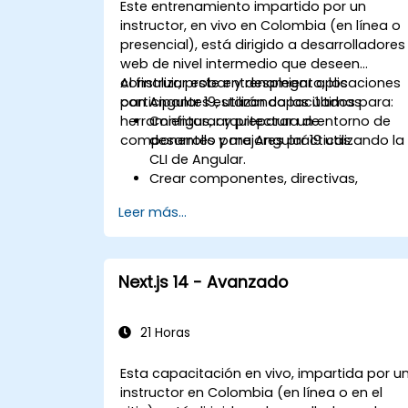
Este entrenamiento impartido por un
instructor, en vivo en Colombia (en línea o
presencial), está dirigido a desarrolladores
web de nivel intermedio que deseen
construir, probar y desplegar aplicaciones
Al finalizar este entrenamiento, los
con Angular 19, utilizando las últimas
participantes estarán capacitados para:
herramientas, arquitectura de
Configurar y preparar un entorno de
componentes y mejores prácticas.
desarrollo para Angular 19 utilizando la
CLI de Angular.
Crear componentes, directivas,
servicios y formularios reactivos.
Leer más...
Implementar enrutamiento, cliente
HTTP y gestión de estado con RxJS y
señales (signals).
Construir, probar y desplegar
Next.js 14 - Avanzado
aplicaciones listas para producción
con Angular.
21 Horas
Esta capacitación en vivo, impartida por u
instructor en Colombia (en línea o en el