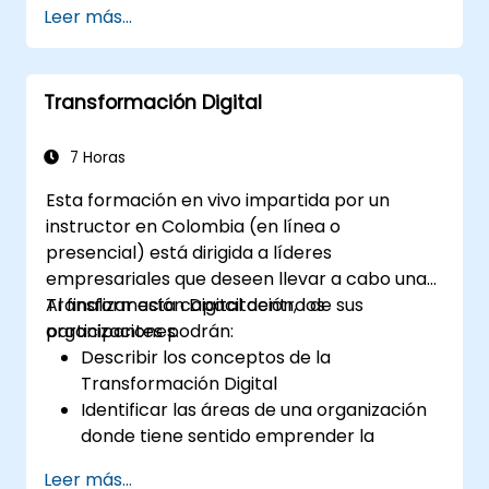
Leer más...
de manufactura, logística y energía.
Diferenciar entre las arquitecturas y
escenarios de implementación de la
Transformación Digital
computación en el borde y la
computación en la nube.
Implementar soluciones de computación
7 Horas
en el borde para el mantenimiento
Esta formación en vivo impartida por un
predictivo y la toma de decisiones en
instructor en Colombia (en línea o
tiempo real.
presencial) está dirigida a líderes
empresariales que deseen llevar a cabo una
Transformación Digital dentro de sus
Al finalizar esta capacitación, los
organizaciones.
participantes podrán:
Describir los conceptos de la
Transformación Digital
Identificar las áreas de una organización
donde tiene sentido emprender la
digitalización
Leer más...
Elaborar una estrategia de digitalización