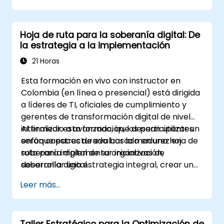
que describa los cambios necesarios en
procesos, tecnología y formación.
Hoja de ruta para la soberanía digital: De
la estrategia a la implementación
21 Horas
Esta formación en vivo con instructor en
Colombia (en línea o presencial) está dirigida
a líderes de TI, oficiales de cumplimiento y
gerentes de transformación digital de nivel
intermedio a avanzado, que desean utilizar un
Al finalizar esta formación, los participantes
enfoque estructurado basado en una hoja de
serán capaces de evaluar la madurez en
ruta para implementar iniciativas de
soberanía digital de su organización,
soberanía digital.
desarrollar una estrategia integral, crear una
hoja de ruta de implementación accionable y
Leer más...
establecer marcos de gobernanza.