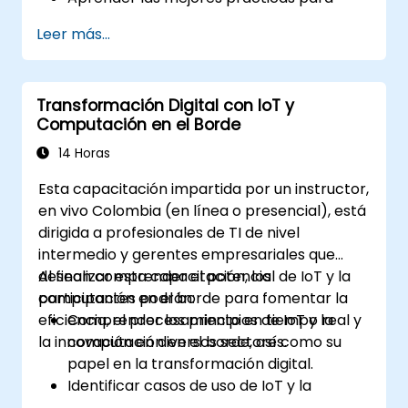
reducir la huella digital en actividades
Leer más...
profesionales y personales.
Adquirir conocimientos sobre ecodiseño
para servicios digitales sostenibles.
Transformación Digital con IoT y
Implementar prácticas digitales
Computación en el Borde
responsables en su trabajo.
14 Horas
Esta capacitación impartida por un instructor,
en vivo Colombia (en línea o presencial), está
dirigida a profesionales de TI de nivel
intermedio y gerentes empresariales que
desean comprender el potencial de IoT y la
Al finalizar esta capacitación, los
computación en el borde para fomentar la
participantes podrán:
eficiencia, el procesamiento en tiempo real y
Comprender los principios de IoT y la
la innovación en diversos sectores.
computación en el borde, así como su
papel en la transformación digital.
Identificar casos de uso de IoT y la
computación en el borde en los sectores