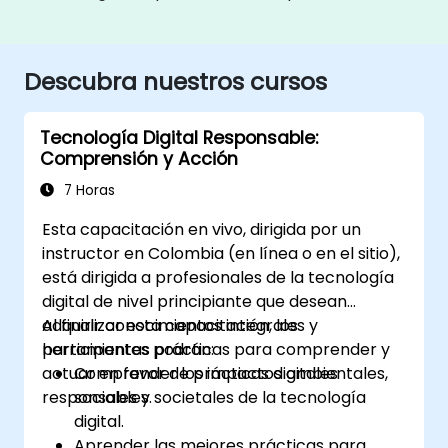
Descubra nuestros cursos
Tecnología Digital Responsable:
Comprensión y Acción
7 Horas
Esta capacitación en vivo, dirigida por un
instructor en Colombia (en línea o en el sitio),
está dirigida a profesionales de la tecnología
digital de nivel principiante que desean
adquirir conocimientos integrales y
Al finalizar esta capacitación, los
herramientas prácticas para comprender y
participantes podrán:
actuar en favor de prácticas digitales
Comprender los impactos ambientales,
responsables.
sociales y societales de la tecnología
digital.
Aprender las mejores prácticas para