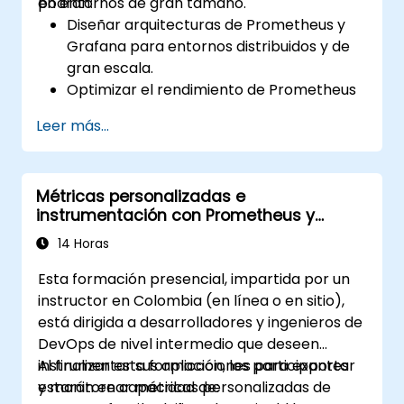
en entornos de gran tamaño.
podrán:
Diseñar arquitecturas de Prometheus y
Grafana para entornos distribuidos y de
gran escala.
Optimizar el rendimiento de Prometheus
en sistemas de alto tráfico.
Leer más...
Configurar Grafana para conjuntos de
datos extensos y visualizaciones
complejas.
Métricas personalizadas e
Implementar estrategias avanzadas de
instrumentación con Prometheus y
resolución de problemas y escalabilidad.
Grafana
14 Horas
Esta formación presencial, impartida por un
instructor en Colombia (en línea o en sitio),
está dirigida a desarrolladores y ingenieros de
DevOps de nivel intermedio que deseen
instrumentar sus aplicaciones para exportar
Al finalizar esta formación, los participantes
y monitorear métricas personalizadas de
estarán en capacidad de: