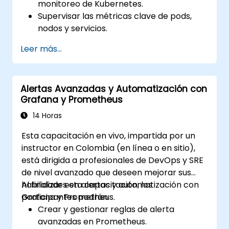
monitoreo de Kubernetes.
Supervisar las métricas clave de pods,
nodos y servicios.
Crear paneles dinámicos para visualizar
Leer más...
la salud y el rendimiento del clúster.
Implementar estrategias de alertas para
resolver problemas de forma proactiva.
Alertas Avanzadas y Automatización con
Aplicar las mejores prácticas para
Grafana y Prometheus
escalar soluciones de monitoreo en
entornos de Kubernetes.
14 Horas
Esta capacitación en vivo, impartida por un
instructor en Colombia (en línea o en sitio),
está dirigida a profesionales de DevOps y SRE
de nivel avanzado que deseen mejorar sus
habilidades en alertas y automatización con
Al finalizar esta capacitación, los
Grafana y Prometheus.
participantes podrán:
Crear y gestionar reglas de alerta
avanzadas en Prometheus.