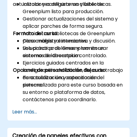
actualizaciones del sistema y bibliotecas.
Instalar y configurar un clúster de
Greenplum listo para producción.
Gestionar actualizaciones del sistema y
aplicar parches de forma segura.
Formato del curso
Administrar bibliotecas de Greenplum
para análisis y extensiones.
Clase magistral interactiva y discusión.
Solucionar problemas y monitorear
Uso práctico de Greenplum en un
sistemas de Greenplum.
entorno de laboratorio controlado.
Ejercicios guiados centrados en la
Opciones de personalización del curso
configuración del clúster, flujos de trabajo
de actualización y extensiones del
Para solicitar una capacitación
sistema.
personalizada para este curso basada en
su entorno o plataforma de datos,
contáctenos para coordinarlo.
Leer más...
Creación de paneles efectivos con