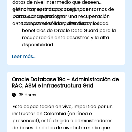
datos de nivel intermedio que deseen
problemas para manejar incidencias
gestionar, optimizar y asegurar entornos de
Al finalizar esta capacitación, los
comunes durante la instalación y la
Data Guard para lograr una recuperación
participantes podrán:
actualización.
ante desastres sólida y alta disponibilidad.
Comprender la arquitectura y los
Aplicar las mejores prácticas para la
beneficios de Oracle Data Guard para la
instalación y actualización de Oracle
recuperación ante desastres y la alta
Database, garantizando un despliegue
disponibilidad.
fluido y exitoso.
Obtener experiencia práctica en la
Leer más...
configuración y administración de bases
de datos de reserva físicas y lógicas,
incluido el broker de Data Guard.
Oracle Database 19c - Administración de
Desarrollar habilidades prácticas en la
RAC, ASM e Infraestructura Grid
supervisión, resolución de problemas y
optimización de entornos de Data Guard
35 Horas
para un rendimiento óptimo.
Esta capacitación en vivo, impartida por un
Aprender sobre funciones avanzadas
instructor en Colombia (en línea o
como Active Data Guard, Data Guard con
presencial), está dirigida a administradores
RAC y la protección de las
de bases de datos de nivel intermedio que
comunicaciones de Data Guard.