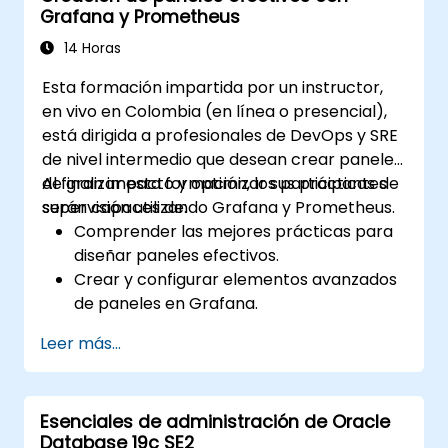
Grafana y Prometheus
14 Horas
Esta formación impartida por un instructor,
en vivo en Colombia (en línea o presencial),
está dirigida a profesionales de DevOps y SRE
de nivel intermedio que desean crear paneles
de gran impacto y optimizar sus prácticas de
Al finalizar esta formación, los participantes
supervisión utilizando Grafana y Prometheus.
serán capaces de:
Comprender las mejores prácticas para
diseñar paneles efectivos.
Crear y configurar elementos avanzados
de paneles en Grafana.
Aprovechar las plantillas de Grafana
Leer más...
para crear paneles dinámicos y
reutilizables.
Implementar mecanismos de alertas
Esenciales de administración de Oracle
para mejorar la conciencia operativa.
Database 19c SE2