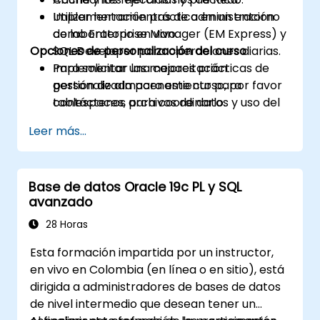
Utilizar herramientas de administración
Implementación práctica en un entorno
como Enterprise Manager (EM Express) y
de laboratorio en vivo.
Opciones de personalización del curso
SQL Developer para operaciones diarias.
Implementar las mejores prácticas de
Para solicitar una capacitación
gestión de almacenamiento para
personalizada para este curso, por favor
tablespaces, archivos de datos y uso del
contáctenos para coordinarlo.
espacio de segmentos.
Leer más...
Asegurar las bases de datos y mantener
la seguridad mediante usuarios, roles,
privilegios, perfiles y auditoría.
Base de datos Oracle 19c PL y SQL
Diseñar y ejecutar estrategias de
avanzado
respaldo y recuperación basadas en
RMAN, alineadas con los objetivos de RTO
28 Horas
y RPO.
Esta formación impartida por un instructor,
Monitorear y solucionar problemas de
en vivo en Colombia (en línea o en sitio), está
rendimiento utilizando vistas de
dirigida a administradores de bases de datos
rendimiento dinámico, trazado de SQL y
de nivel intermedio que desean tener un
planes de ejecución.