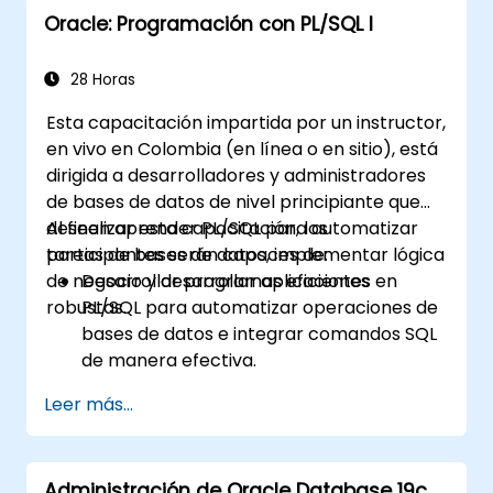
Oracle: Programación con PL/SQL I
utilizar compilación nativa y protegerse
contra inyecciones SQL.
Implementar contextos de aplicación,
28 Horas
VPD y unidades de programa seguras
Esta capacitación impartida por un instructor,
para soluciones de bases de datos
en vivo en Colombia (en línea o en sitio), está
robustas.
dirigida a desarrolladores y administradores
de bases de datos de nivel principiante que
deseen aprender PL/SQL para automatizar
Al finalizar esta capacitación, los
tareas de bases de datos, implementar lógica
participantes serán capaces de:
de negocio y desarrollar aplicaciones
Desarrollar programas eficientes en
robustas.
PL/SQL para automatizar operaciones de
bases de datos e integrar comandos SQL
de manera efectiva.
Crear unidades de programa reutilizables,
Leer más...
como procedimientos, funciones,
paquetes y desencadenadores, para
aplicaciones modulares y escalables.
Administración de Oracle Database 19c
Implementar estructuras de datos