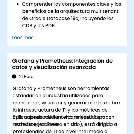
Comprender los componentes clave y los
recuperación ante desastres.
beneficios de la arquitectura multitenant
Aplicar las mejores prácticas de copia de
de Oracle Database 19c, incluyendo las
seguridad, recuperación y recuperación
CDB y las PDB.
ante desastres para garantizar la
Adquirir habilidades prácticas para
disponibilidad de los datos y minimizar los
Leer más...
instalar, configurar y gestionar bases de
tiempos de inactividad en Oracle
datos contenedores (CDB) y bases de
Database 19c.
datos conectables (PDB).
Grafana y Prometheus: Integración de
Desarrollar competencia en la
datos y visualización avanzada
implementación de medidas de
seguridad, estrategias de respaldo y
21 Horas
recuperación, y ajuste de rendimiento en
Grafana y Prometheus son herramientas
un entorno multitenant.
estándar en la industria utilizadas para
Aprender a gestionar la alta
monitorear, visualizar y generar alertas sobre
disponibilidad y la recuperación ante
la infraestructura de TI y las métricas de
desastres en una arquitectura
aplicaciones mediante paneles en tiempo
Esta capacitación en vivo, impartida por un
multitenant, incluyendo la configuración
real e integraciones.
instructor (en línea o en sitio), está dirigida a
de Data Guard y Oracle RAC.
profesionales de TI de nivel intermedio a
Adquirir técnicas de solución de