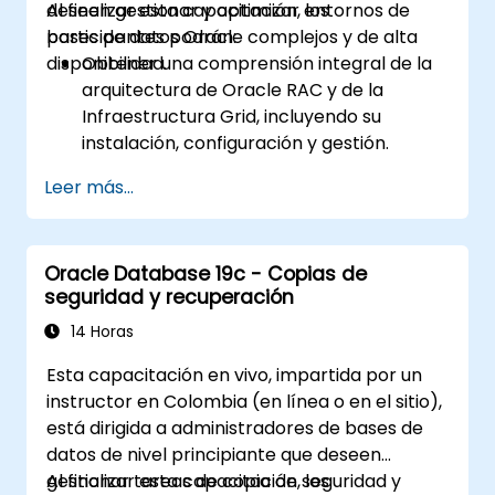
deseen gestionar y optimizar entornos de
Al finalizar esta capacitación, los
Aplicar las mejores prácticas para la
bases de datos Oracle complejos y de alta
participantes podrán:
planificación de la recuperación ante
disponibilidad.
Obtener una comprensión integral de la
desastres, asegurando la consistencia de
arquitectura de Oracle RAC y de la
los datos y automatizando las
Infraestructura Grid, incluyendo su
operaciones de Data Guard.
instalación, configuración y gestión.
Desarrollar habilidades prácticas en la
Leer más...
gestión de la Gestión Automática de
Almacenamiento (ASM), abarcando
administración de grupos de discos, ajuste
Oracle Database 19c - Copias de
de instancias y respaldo/recuperación.
seguridad y recuperación
Aprender técnicas avanzadas de ajuste
de rendimiento en RAC, configuraciones
14 Horas
de recuperación ante desastres y
Esta capacitación en vivo, impartida por un
mejores prácticas para la alta
instructor en Colombia (en línea o en el sitio),
disponibilidad.
está dirigida a administradores de bases de
Adquirir habilidades de solución de
datos de nivel principiante que deseen
problemas y diagnóstico para resolver
gestionar tareas de copia de seguridad y
Al finalizar esta capacitación, los
incidencias en entornos de RAC e