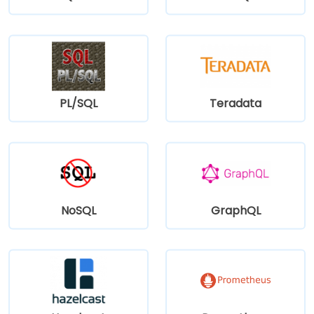
PL/SQL
Teradata
NoSQL
GraphQL