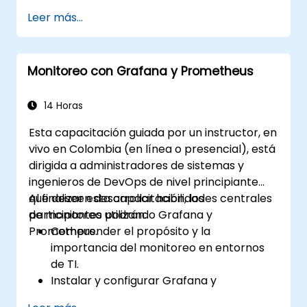
Leer más...
Monitoreo con Grafana y Prometheus
14 Horas
Esta capacitación guiada por un instructor, en
vivo en Colombia (en línea o presencial), está
dirigida a administradores de sistemas y
ingenieros de DevOps de nivel principiante
que deseen desarrollar habilidades centrales
Al finalizar esta capacitación, los
de monitoreo utilizando Grafana y
participantes podrán:
Prometheus.
Comprender el propósito y la
importancia del monitoreo en entornos
de TI.
Instalar y configurar Grafana y
Prometheus para tareas básicas de