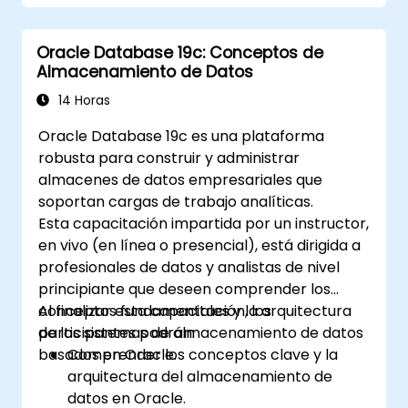
Aplicar Milvus a desafíos reales de
inteligencia artificial.
Oracle Database 19c: Conceptos de
Almacenamiento de Datos
14 Horas
Oracle Database 19c es una plataforma
robusta para construir y administrar
almacenes de datos empresariales que
soportan cargas de trabajo analíticas.
Esta capacitación impartida por un instructor,
en vivo (en línea o presencial), está dirigida a
profesionales de datos y analistas de nivel
principiante que deseen comprender los
conceptos fundamentales y la arquitectura
Al finalizar esta capacitación, los
de los sistemas de almacenamiento de datos
participantes podrán:
basados en Oracle.
Comprender los conceptos clave y la
arquitectura del almacenamiento de
datos en Oracle.