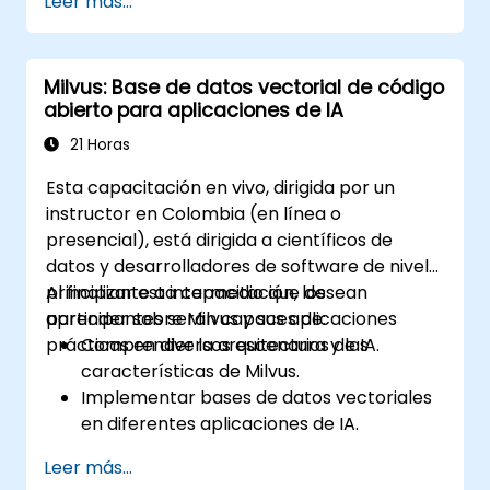
Leer más...
monitoreo.
Crear paneles simples y configuraciones
de alerta para visualizar el rendimiento
Milvus: Base de datos vectorial de código
del sistema.
abierto para aplicaciones de IA
Aplicar las mejores prácticas para
monitorear la disponibilidad y el
21 Horas
rendimiento del sistema.
Esta capacitación en vivo, dirigida por un
instructor en Colombia (en línea o
presencial), está dirigida a científicos de
datos y desarrolladores de software de nivel
principiante a intermedio que desean
Al finalizar esta capacitación, los
aprender sobre Milvus y sus aplicaciones
participantes serán capaces de:
prácticas en diversos escenarios de IA.
Comprender la arquitectura y las
características de Milvus.
Implementar bases de datos vectoriales
en diferentes aplicaciones de IA.
Realizar búsquedas de similitud con alta
Leer más...
precisión y velocidad.