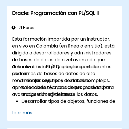
Oracle: Programación con PL/SQL II
21 Horas
Esta formación impartida por un instructor,
en vivo en Colombia (en línea o en sitio), está
dirigida a desarrolladores y administradores
de bases de datos de nivel avanzado que
deseen utilizar PL/SQL para desarrollar
Al finalizar esta formación, los participantes
soluciones de bases de datos de alto
podrán:
rendimiento, seguras y escalables,
Trabajar con tipos de datos complejos,
aprovechando técnicas de programación
colecciones y operaciones masivas para
avanzadas e integraciones.
una gestión eficiente de los datos.
Desarrollar tipos de objetos, funciones de
tabla y agregados personalizados para
Leer más...
mejorar la funcionalidad de la base de
datos.
Aplicar técnicas de ajuste de rendimiento,