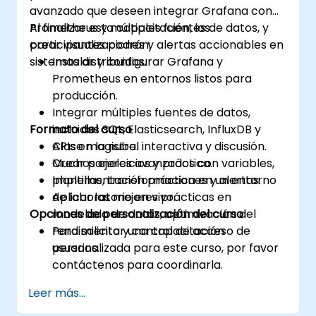
avanzado que deseen integrar Grafana con
problemas y mejores prácticas para
Prometheus y múltiples fuentes de datos, y
Al finalizar esta capacitación, los
mantener un entorno de base de datos
crear visualizaciones y alertas accionables en
participantes podrán:
multitenant seguro, eficiente y confiable.
sistemas distribuidos.
Instalar y configurar Grafana y
Prometheus en entornos listos para
producción.
Integrar múltiples fuentes de datos,
Formato del curso
incluidas SQL, Elasticsearch, InfluxDB y
APIs en la nube.
Clase magistral interactiva y discusión.
Crear paneles avanzados con variables,
Muchos ejercicios y práctica.
plantillas, transformaciones y alertas.
Implementación práctica en un entorno
Aplicar las mejores prácticas en
de laboratorio en vivo.
Opciones de personalización del curso
modelado de datos, optimización del
rendimiento y control de acceso de
Para solicitar una capacitación
usuarios.
personalizada para este curso, por favor
contáctenos para coordinarla.
Leer más...