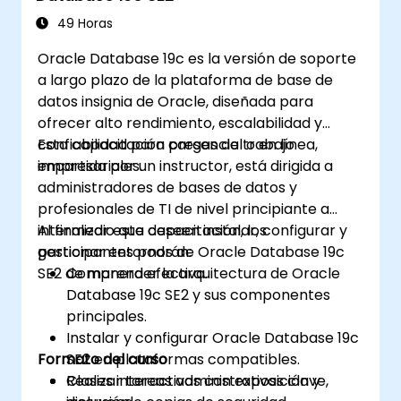
49 Horas
Oracle Database 19c es la versión de soporte
a largo plazo de la plataforma de base de
datos insignia de Oracle, diseñada para
ofrecer alto rendimiento, escalabilidad y
confiabilidad para cargas de trabajo
Esta capacitación presencial o en línea,
empresariales.
impartida por un instructor, está dirigida a
administradores de bases de datos y
profesionales de TI de nivel principiante a
intermedio que deseen instalar, configurar y
Al finalizar esta capacitación, los
gestionar entornos de Oracle Database 19c
participantes podrán:
SE2 de manera efectiva.
Comprender la arquitectura de Oracle
Database 19c SE2 y sus componentes
principales.
Instalar y configurar Oracle Database 19c
Formato del curso
SE2 en plataformas compatibles.
Realizar tareas administrativas clave,
Clases interactivas con exposición y