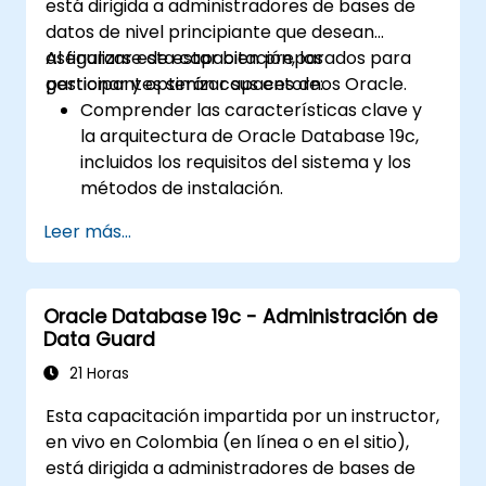
está dirigida a administradores de bases de
datos de nivel principiante que desean
asegurarse de estar bien preparados para
Al finalizar esta capacitación, los
gestionar y optimizar sus entornos Oracle.
participantes serán capaces de:
Comprender las características clave y
la arquitectura de Oracle Database 19c,
incluidos los requisitos del sistema y los
métodos de instalación.
Adquirir habilidades prácticas en la
Leer más...
instalación de Oracle Database 19c y
Oracle Grid Infrastructure, incluyendo la
configuración de redes, almacenamiento
Oracle Database 19c - Administración de
y ajustes de seguridad.
Data Guard
Aprender el proceso completo de
actualización a Oracle Database 19c,
21 Horas
desde la planificación previa a la
Esta capacitación impartida por un instructor,
actualización hasta la validación
en vivo en Colombia (en línea o en el sitio),
posterior.
está dirigida a administradores de bases de
Desarrollar habilidades de resolución de