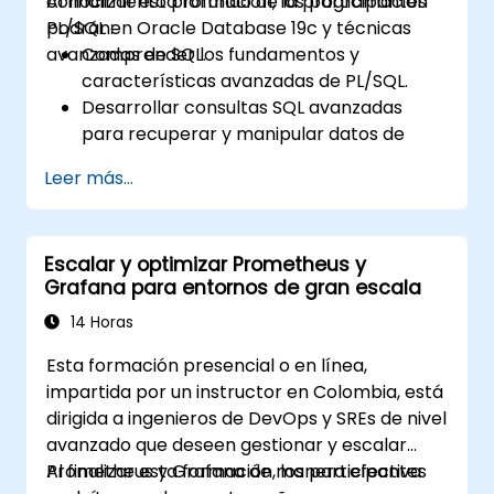
conocimiento profundo de la programación
Al finalizar esta formación, los participantes
Planificar y ejecutar la transición o
PL/SQL en Oracle Database 19c y técnicas
podrán:
migración desde 11g hasta 19c utilizando
avanzadas de SQL.
Comprender los fundamentos y
rutas de actualización y herramientas
características avanzadas de PL/SQL.
soportadas.
Desarrollar consultas SQL avanzadas
para recuperar y manipular datos de
manera eficiente.
Leer más...
Implementar estructuras de
programación PL/SQL para gestionar
datos y operaciones de base de datos.
Escalar y optimizar Prometheus y
Optimizar consultas SQL para mejorar el
Grafana para entornos de gran escala
rendimiento.
Utilizar funciones avanzadas de PL/SQL
14 Horas
como colecciones, procesamiento por
Esta formación presencial o en línea,
lotes y manejo de errores.
impartida por un instructor en Colombia, está
Aprender a depurar y gestionar
dirigida a ingenieros de DevOps y SREs de nivel
programas PL/SQL de manera efectiva.
avanzado que deseen gestionar y escalar
Prometheus y Grafana de manera efectiva
Al finalizar esta formación, los participantes