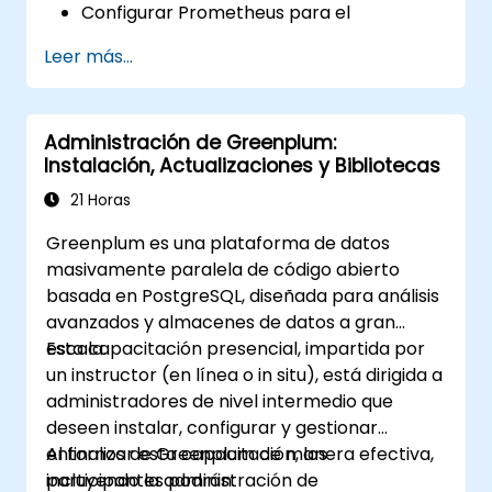
Configurar Prometheus para el
monitoreo de recursos basados en la
Leer más...
nube.
Configurar Grafana para visualizar
métricas de servicios en la nube.
Administración de Greenplum:
Aprovechar herramientas e
Instalación, Actualizaciones y Bibliotecas
integraciones nativas de la nube para
escalar el monitoreo.
21 Horas
Greenplum es una plataforma de datos
masivamente paralela de código abierto
basada en PostgreSQL, diseñada para análisis
avanzados y almacenes de datos a gran
escala.
Esta capacitación presencial, impartida por
un instructor (en línea o in situ), está dirigida a
administradores de nivel intermedio que
deseen instalar, configurar y gestionar
entornos de Greenplum de manera efectiva,
Al finalizar esta capacitación, los
incluyendo la administración de
participantes podrán: