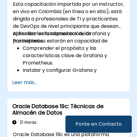
Esta capacitación impartida por un instructor,
en vivo en Colombia (en línea o en sitio), está
dirigida a profesionales de TI y practicantes
de DevOps de nivel principiante que desean
aprender los fundamentos de Grafana y
Al finalizar esta capacitación, los
Prometheus.
participantes estarán en capacidad de:
Comprender el propósito y las
características clave de Grafana y
Prometheus.
Instalar y configurar Grafana y
Prometheus en un entorno Linux.
Leer más...
Configurar fuentes de datos básicas y
paneles en Grafana.
Monitorizar métricas del sistema y
Oracle Database 19c: Técnicas de
visualizar datos utilizando Prometheus.
Almacén de Datos
21 Horas
Ponte en Contacto
Oracle Database 19c es una plataforma