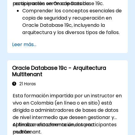
recuperación en Oracle Database 19c.
participantes serán capaces de:
Infraestructura Grid.
Comprender los conceptos esenciales de
Comprender el proceso de aplicación de
copia de seguridad y recuperación en
parches y actualización de Oracle RAC e
Oracle Database 19c, incluyendo la
Infraestructura Grid, minimizando los
arquitectura y los diversos tipos de fallos.
tiempos de inactividad y manteniendo la
Obtener experiencia práctica en la
estabilidad del sistema.
Leer más...
configuración de ajustes de copia de
seguridad y recuperación, incluido el
entorno RMAN y el área de recuperación
Oracle Database 19c - Arquitectura
rápida.
Multitenant
Desarrollar habilidades prácticas para
realizar diferentes tipos de operaciones
21 Horas
de copia de seguridad y recuperación,
Esta formación impartida por un instructor en
como copias completas, incrementales y
vivo en Colombia (en línea o en sitio) está
recuperación en un momento específico.
dirigida a administradores de bases de datos
Aprender a utilizar la tecnología
de nivel intermedio que deseen gestionar y
Flashback de Oracle para una
optimizar eficazmente un entorno
Al finalizar esta formación, los participantes
recuperación efectiva de la base de
multitenant.
podrán:
datos y gestionar escenarios de