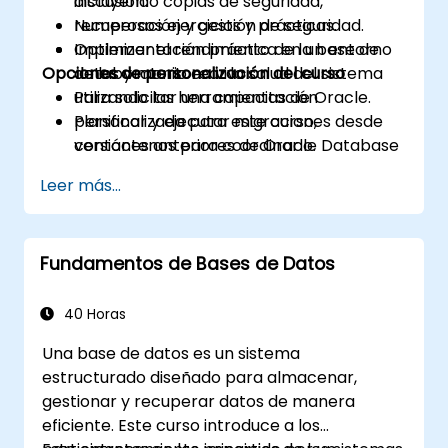
incluyendo copias de seguridad,
discusión.
recuperación y gestión de seguridad.
Numerosos ejercicios y prácticas.
Optimizar el rendimiento de la base de
Implementación práctica en un entorno
Opciones de personalización del curso
datos y monitorear la salud del sistema
de laboratorio en vivo.
utilizando las herramientas de Oracle.
Para solicitar una capacitación
Planificar y ejecutar migraciones desde
personalizada para este curso,
versiones anteriores de Oracle Database
contáctenos para coordinarlo.
hacia 19c.
Leer más...
Fundamentos de Bases de Datos
40 Horas
Una base de datos es un sistema
estructurado diseñado para almacenar,
gestionar y recuperar datos de manera
eficiente. Este curso introduce a los