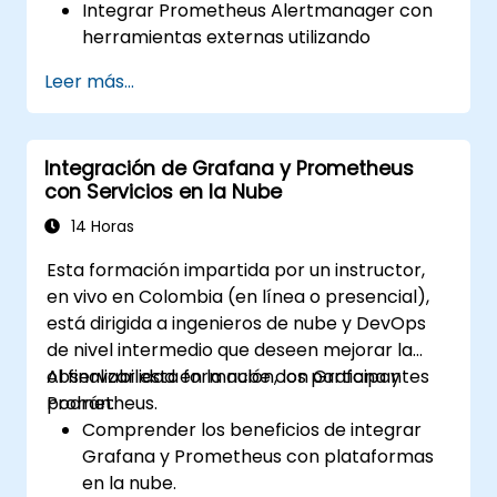
Integrar Prometheus Alertmanager con
herramientas externas utilizando
webhooks.
Leer más...
Automatizar las respuestas a las alertas
para resolver problemas más
rápidamente.
Integración de Grafana y Prometheus
Utilizar Grafana para visualizar y
con Servicios en la Nube
gestionar las alertas de manera efectiva.
14 Horas
Esta formación impartida por un instructor,
en vivo en Colombia (en línea o presencial),
está dirigida a ingenieros de nube y DevOps
de nivel intermedio que deseen mejorar la
observabilidad en la nube con Grafana y
Al finalizar esta formación, los participantes
Prometheus.
podrán:
Comprender los beneficios de integrar
Grafana y Prometheus con plataformas
en la nube.