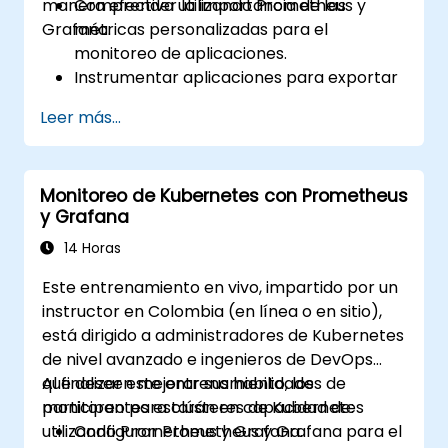
manera efectiva utilizando Prometheus y
Comprender la importancia de las
Grafana.
métricas personalizadas para el
monitoreo de aplicaciones.
Instrumentar aplicaciones para exportar
métricas personalizadas a Prometheus.
Leer más...
Crear y configurar tableros en Grafana
para visualizar métricas personalizadas.
Aplicar las mejores prácticas para
Monitoreo de Kubernetes con Prometheus
integrar el monitoreo en el ciclo de vida
y Grafana
de desarrollo.
14 Horas
Este entrenamiento en vivo, impartido por un
instructor en Colombia (en línea o en sitio),
está dirigido a administradores de Kubernetes
de nivel avanzado e ingenieros de DevOps
que deseen mejorar sus habilidades de
Al finalizar este entrenamiento, los
monitoreo para clústeres de Kubernetes
participantes estarán en capacidad de:
utilizando Prometheus y Grafana.
Configurar Prometheus y Grafana para el