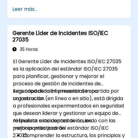
Leer más...
Gerente Líder de Incidentes ISO/IEC
27035
35 Horas
El Gerente Líder de Incidentes ISO/IEC 27035
es la aplicación del estándar ISO/IEC 27035
para planificar, gestionar y mejorar el
proceso de gestión de incidentes de
seguridad de la información de una
Esta capacitación presencial, impartida por
organización.
un instructor (en línea o en sitio), está dirigida
a profesionales experimentados en seguridad
que desean liderar y gestionar un equipo de
respuesta a incidentes de acuerdo con las
Al finalizar esta capacitación, los
mejores prácticas del estándar ISO/IEC
participantes podrán:
27035.
Comprender la estructura, los principios y