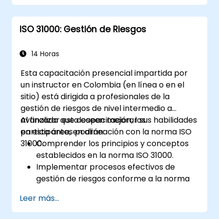
del sistema.
Implementar métodos de validación para
ISO 31000: Gestión de Riesgos
manejar casos extremos y riesgos
imprevisibles.
Asegurar un monitoreo continuo y
14 Horas
mejoras posteriores al despliegue para
Esta capacitación presencial impartida por
mantener la seguridad.
un instructor en Colombia (en línea o en el
Identificar y superar desafíos específicos
sitio) está dirigida a profesionales de la
de nuevas tecnologías y procesos de
gestión de riesgos de nivel intermedio a
SOTIF.
avanzado que deseen mejorar sus habilidades
Al finalizar esta capacitación, los
en esta área, en alineación con la norma ISO
participantes podrán:
31000.
Comprender los principios y conceptos
establecidos en la norma ISO 31000.
Implementar procesos efectivos de
gestión de riesgos conforme a la norma
ISO 31000.
Leer más...
Identificar y evaluar los riesgos de
manera sistemática.