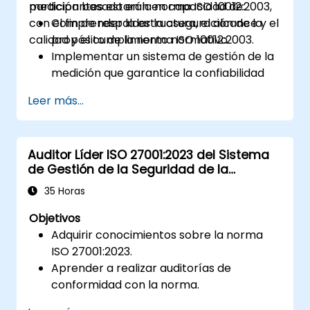
medición basado en la norma ISO 10012:2003,
participantes estarán en capacidad de:
con el fin de respaldar la aseguración de la
Comprender la estructura, el alcance y el
calidad y el cumplimiento normativo.
propósito de la norma ISO 10012:2003.
Implementar un sistema de gestión de la
medición que garantice la confiabilidad
del equipo y la trazabilidad de las
Leer más...
mediciones.
Definir los roles, responsabilidades y la
documentación requerida para el control
Auditor Líder ISO 27001:2023 del Sistema
de las mediciones.
de Gestión de la Seguridad de la
Integrar la norma ISO 10012 con marcos
Información
más amplios de gestión de calidad y
35 Horas
riesgos (por ejemplo, ISO 9001, ISO/IEC
Objetivos
17025).
Adquirir conocimientos sobre la norma
ISO 27001:2023.
Aprender a realizar auditorías de
conformidad con la norma.
Conocer las buenas prácticas en la