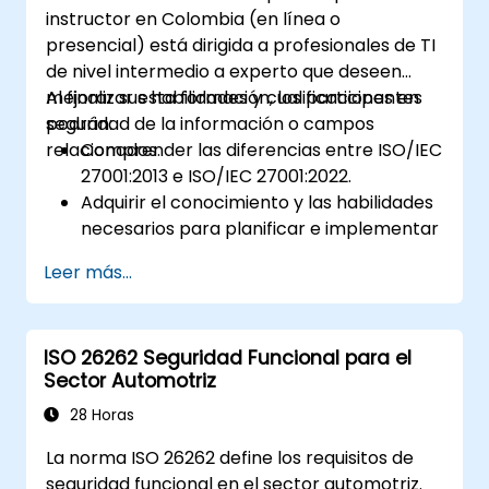
seguridad alimentaria.
instructor en Colombia (en línea o
presencial) está dirigida a profesionales de TI
de nivel intermedio a experto que deseen
mejorar sus habilidades y cualificaciones en
Al finalizar esta formación, los participantes
seguridad de la información o campos
podrán:
relacionados.
Comprender las diferencias entre ISO/IEC
27001:2013 e ISO/IEC 27001:2022.
Adquirir el conocimiento y las habilidades
necesarios para planificar e implementar
la transición desde la versión 2013 hasta la
Leer más...
2022 del estándar de manera eficiente.
Aplicar el conocimiento en escenarios del
mundo real, facilitando una transición
ISO 26262 Seguridad Funcional para el
fluida en sus respectivas organizaciones.
Sector Automotriz
28 Horas
La norma ISO 26262 define los requisitos de
seguridad funcional en el sector automotriz.