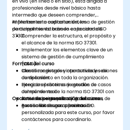
en vivo (en línea o en sitio), está dirigida a
profesionales desde nivel básico hasta
intermedio que deseen comprender,
implementar o auditar un sistema de gestión
Al finalizar esta capacitación, los
de cumplimiento basado en la norma ISO
participantes estarán en capacidad de:
37301.
Comprender la estructura, el propósito y
el alcance de la norma ISO 37301.
Implementar los elementos clave de un
sistema de gestión de cumplimiento
Formato del curso
(CMS).
Identificar riesgos y oportunidades de
Clases magistrales interactivas y sesiones
cumplimiento en toda la organización.
de discusión.
Integrar el sistema de gestión de
Ejercicios prácticos y estudios de casos
cumplimiento de la norma ISO 37301 con
del mundo real.
Opciones de personalización del curso
sistemas existentes de gobernanza,
Actividades grupales y simulaciones de
gestión de riesgos o normas ISO.
escenarios de cumplimiento.
Para solicitar una capacitación
personalizada para este curso, por favor
contáctenos para coordinarlo.