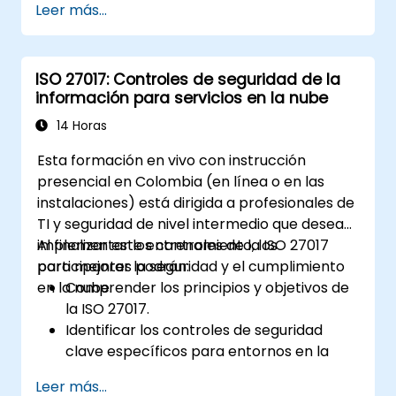
Leer más...
ISO 27017: Controles de seguridad de la
información para servicios en la nube
14 Horas
Esta formación en vivo con instrucción
presencial en Colombia (en línea o en las
instalaciones) está dirigida a profesionales de
TI y seguridad de nivel intermedio que desean
implementar los controles de la ISO 27017
Al finalizar este entrenamiento, los
para mejorar la seguridad y el cumplimiento
participantes podrán:
en la nube.
Comprender los principios y objetivos de
la ISO 27017.
Identificar los controles de seguridad
clave específicos para entornos en la
nube.
Leer más...
Implementar controles de la ISO 27017