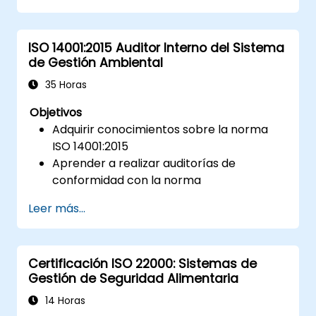
dentro de proveedores de servicios en la
nube y clientes de la nube.
ISO 14001:2015 Auditor Interno del Sistema
Alinear las estrategias de seguridad en la
de Gestión Ambiental
nube con los requisitos de la ISO 27001.
Garantizar el cumplimiento de las
35 Horas
mejores prácticas internacionales de
Objetivos
seguridad en la nube.
Adquirir conocimientos sobre la norma
ISO 14001:2015
Aprender a realizar auditorías de
conformidad con la norma
Conocer las buenas prácticas en la
Leer más...
materia
Certificación ISO 22000: Sistemas de
Gestión de Seguridad Alimentaria
14 Horas