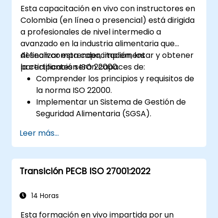
Esta capacitación en vivo con instructores en
Colombia (en línea o presencial) está dirigida
a profesionales de nivel intermedio a
avanzado en la industria alimentaria que
desean comprender, implementar y obtener
Al finalizar esta capacitación, los
la certificación ISO 22000.
participantes serán capaces de:
Comprender los principios y requisitos de
la norma ISO 22000.
Implementar un Sistema de Gestión de
Seguridad Alimentaria (SGSA).
Identificar y gestionar los peligros
Leer más...
relacionados con la seguridad de los
alimentos mediante los principios del
HACCP.
Transición PECB ISO 27001:2022
Prepararse para las auditorías de
certificación ISO 22000.
Asegurar el cumplimiento de las
14 Horas
regulaciones internacionales de
Esta formación en vivo impartida por un