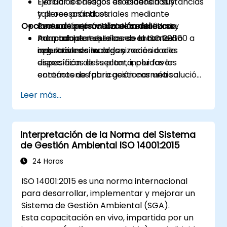
Evaluar los riesgos asociados a sustancias
Ejercicios basados en escenarios y
y procesos industriales mediante
talleres prácticos.
Opciones de personalización del curso
comunicación visual estandarizada.
Evaluación práctica de señalética y
Adaptar los requisitos de la ISO 20560 a
marcado de tuberías en entornos
Para adaptar este curso al contexto
regulaciones locales y necesidades
industriales simulados.
operativo de su organización o a la
específicas del sector, incluidos los
disposición de su planta, por favor
entornos de fabricación cosmética.
contáctenos para gestionar una solución
personalizada.
Leer más...
Interpretación de la Norma del Sistema
de Gestión Ambiental ISO 14001:2015
24 Horas
ISO 14001:2015 es una norma internacional
para desarrollar, implementar y mejorar un
Sistema de Gestión Ambiental (SGA).
Esta capacitación en vivo, impartida por un