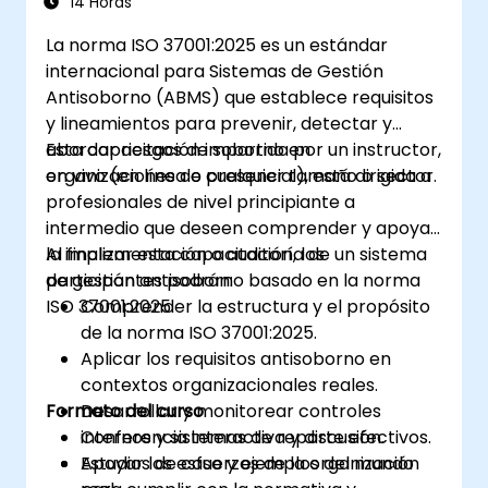
14 Horas
La norma ISO 37001:2025 es un estándar
internacional para Sistemas de Gestión
Antisoborno (ABMS) que establece requisitos
y lineamientos para prevenir, detectar y
abordar riesgos de soborno en
Esta capacitación impartida por un instructor,
organizaciones de cualquier tamaño o sector.
en vivo (en línea o presencial), está dirigida a
profesionales de nivel principiante a
intermedio que deseen comprender y apoyar
la implementación o auditoría de un sistema
Al finalizar esta capacitación, los
de gestión antisoborno basado en la norma
participantes podrán:
ISO 37001:2025.
Comprender la estructura y el propósito
de la norma ISO 37001:2025.
Aplicar los requisitos antisoborno en
contextos organizacionales reales.
Formato del curso
Desarrollar y monitorear controles
internos y sistemas de reporte efectivos.
Conferencia interactiva y discusión.
Apoyar los esfuerzos de la organización
Estudios de caso y ejemplos del mundo