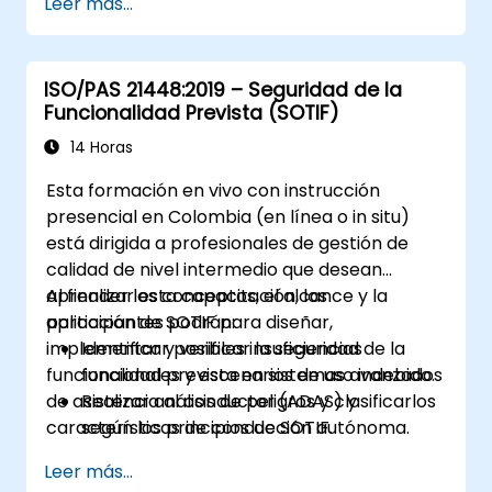
Leer más...
ISO/PAS 21448:2019 – Seguridad de la
Funcionalidad Prevista (SOTIF)
14 Horas
Esta formación en vivo con instrucción
presencial en Colombia (en línea o in situ)
está dirigida a profesionales de gestión de
calidad de nivel intermedio que desean
aprender los conceptos, el alcance y la
Al finalizar esta capacitación, los
aplicación de SOTIF para diseñar,
participantes podrán:
implementar y verificar la seguridad de la
Identificar posibles insuficiencias
funcionalidad prevista en sistemas avanzados
funcionales y escenarios de uso indebido.
de asistencia al conductor (ADAS) y
Realizar análisis de peligros y clasificarlos
características de conducción autónoma.
según los principios de SOTIF.
Integrar los requisitos de SOTIF en las
Leer más...
fases de diseño, desarrollo y validación