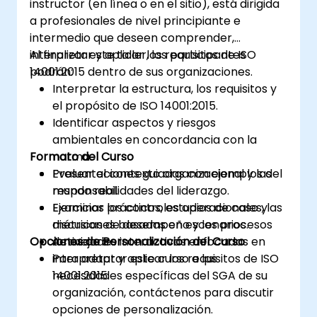
instructor (en línea o en el sitio), está dirigida
a profesionales de nivel principiante e
intermedio que deseen comprender,
interpretar y aplicar los requisitos de ISO
Al finalizar este taller, los participantes
14001:2015 dentro de sus organizaciones.
podrán:
Interpretar la estructura, los requisitos y
el propósito de ISO 14001:2015.
Identificar aspectos y riesgos
ambientales en concordancia con la
Formato del Curso
norma.
Evaluar el contexto organizacional y las
Presentaciones guiadas con ejemplos del
responsabilidades del liderazgo.
mundo real.
Examinar los controles operacionales, las
Ejercicios prácticos, estudios de caso y
métricas de desempeño y los procesos
discusiones basadas en escenarios.
Opciones de Personalización del Curso
de mejora.
Actividades interactivas enfocadas en
interpretar y aplicar los requisitos de ISO
Para adaptar este curso a las
14001:2015.
necesidades específicas del SGA de su
organización, contáctenos para discutir
opciones de personalización.