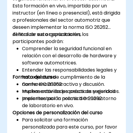
Esta formación en vivo, impartida por un
instructor (en línea o presencial), está dirigida
a profesionales del sector automotriz que
deseen implementar la norma ISO 26262
dentro de sus organizaciones.
Al finalizar esta capacitación, los
participantes podrán:
Comprender la seguridad funcional en
relación con el desarrollo de hardware y
software automotrices.
Entender las responsabilidades legales y
Formato del curso
los requisitos de cumplimiento de la
norma ISO 26262.
Conferencia interactiva y discusión.
Implementar los procesos de seguridad
Muchas actividades prácticas y ejercicios.
prescritos por la norma ISO 26262.
Implementación práctica en un entorno
de laboratorio en vivo.
Opciones de personalización del curso
Para solicitar una formación
personalizada para este curso, por favor