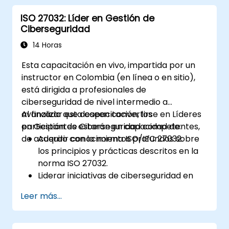
Aplicar estrategias de tratamiento de
ISO 27032: Líder en Gestión de
riesgos y técnicas de monitoreo.
Ciberseguridad
Comunicar y reportar los riesgos de
forma transparente dentro de la
14 Horas
organización.
Esta capacitación en vivo, impartida por un
instructor en Colombia (en línea o en sitio),
está dirigida a profesionales de
ciberseguridad de nivel intermedio a
avanzado que deseen convertirse en Líderes
Al finalizar esta capacitación, los
en Gestión de Ciberseguridad competentes,
participantes estarán en capacidad de:
de acuerdo con la norma ISO/IEC 27032.
Adquirir conocimientos profundos sobre
los principios y prácticas descritos en la
norma ISO 27032.
Liderar iniciativas de ciberseguridad en
cumplimiento con la norma ISO/IEC
Leer más...
27032.
Gestionar de manera efectiva la
ciberseguridad en el ciberespacio.