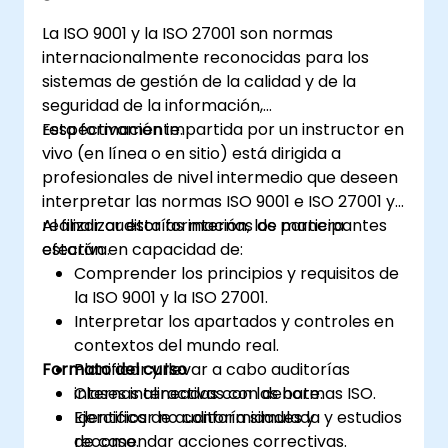
La ISO 9001 y la ISO 27001 son normas
internacionalmente reconocidas para los
sistemas de gestión de la calidad y de la
seguridad de la información,
respectivamente.
Esta formación impartida por un instructor en
vivo (en línea o en sitio) está dirigida a
profesionales de nivel intermedio que deseen
interpretar las normas ISO 9001 e ISO 27001 y
realizar auditorías internas de manera
Al finalizar esta formación, los participantes
efectiva.
estarán en capacidad de:
Comprender los principios y requisitos de
la ISO 9001 y la ISO 27001.
Interpretar los apartados y controles en
contextos del mundo real.
Formato del curso
Planificar y llevar a cabo auditorías
internas alineadas con las normas ISO.
Clases interactivas con debate.
Identificar no conformidades y
Ejercicios de auditoría simulada y estudios
recomendar acciones correctivas.
de caso.