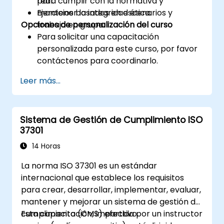
para cumplir con la normativa y
real.
mantener la integridad ética.
Ejercicios basados en escenarios y
Opciones de personalización del curso
trabajo en grupo.
Para solicitar una capacitación
personalizada para este curso, por favor
contáctenos para coordinarlo.
Leer más...
Sistema de Gestión de Cumplimiento ISO
37301
14 Horas
La norma ISO 37301 es un estándar
internacional que establece los requisitos
para crear, desarrollar, implementar, evaluar,
mantener y mejorar un sistema de gestión de
cumplimiento (CMS) efectivo.
Esta capacitación, impartida por un instructor