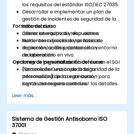
los requisitos del estándar ISO/IEC 27035.
Desarrollar e implementar un plan de
gestión de incidentes de seguridad de la
Formato del curso
información.
Liderar un equipo de respuesta a
Clases interactivas y discusiones.
incidentes a través de las fases de
Numerosos ejercicios y prácticas.
detección, análisis, contención y
Implementación práctica en un entorno
recuperación.
de laboratorio en vivo.
Opciones de personalización del curso
Integrar la gestión de incidentes en el SGI
(Sistema de Gestión de la Seguridad de la
Para solicitar una capacitación
Información) de la organización para
personalizada para este curso,
lograr una mejora continua.
contáctenos para coordinar los detalles.
Leer más...
Sistema de Gestión Antisoborno ISO
37001