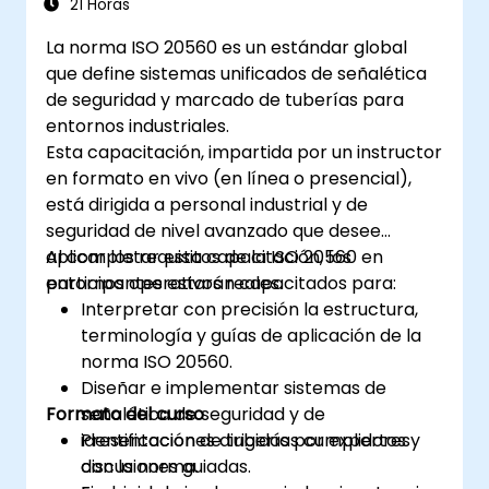
21 Horas
La norma ISO 20560 es un estándar global
que define sistemas unificados de señalética
de seguridad y marcado de tuberías para
entornos industriales.
Esta capacitación, impartida por un instructor
en formato en vivo (en línea o presencial),
está dirigida a personal industrial y de
seguridad de nivel avanzado que desee
aplicar los requisitos de la ISO 20560 en
Al completar esta capacitación, los
entornos operativos reales.
participantes estarán capacitados para:
Interpretar con precisión la estructura,
terminología y guías de aplicación de la
norma ISO 20560.
Diseñar e implementar sistemas de
Formato del curso
señalética de seguridad y de
identificación de tuberías cumplidores
Presentaciones dirigidas por expertos y
con la norma.
discusiones guiadas.