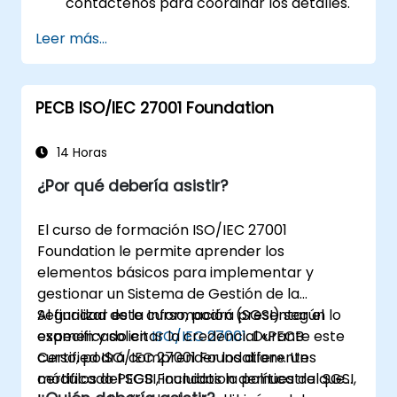
contáctenos para coordinar los detalles.
Leer más...
PECB ISO/IEC 27001 Foundation
14 Horas
¿Por qué debería asistir?
El curso de formación ISO/IEC 27001
Foundation le permite aprender los
elementos básicos para implementar y
gestionar un Sistema de Gestión de la
Seguridad de la Información (SGSI) según lo
Al finalizar este curso, podrá presentar el
especificado en
examen y solicitar la credencial «PECB
ISO/IEC 27001
. Durante este
curso, podrá comprender los diferentes
Certified ISO/IEC 27001 Foundation». Un
módulos del SGSI, incluidos la política del SGSI,
certificado PECB Foundation demuestra que