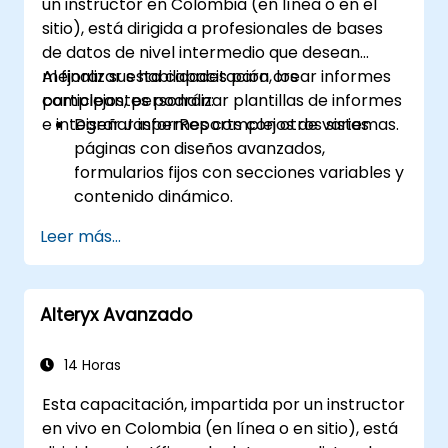
un instructor en Colombia (en línea o en el
sitio), está dirigida a profesionales de bases
de datos de nivel intermedio que desean
mejorar sus habilidades para crear informes
Al finalizar esta capacitación, los
complejos, personalizar plantillas de informes
participantes podrán:
e integrar JasperReports con otros sistemas.
Diseñar informes complejos de varias
páginas con diseños avanzados,
formularios fijos con secciones variables y
contenido dinámico.
Crear gráficos, diagramas y tablas
Leer más...
dinámicas avanzadas para visualizar
datos, e integrar subinformes y
agrupaciones para una representación
Alteryx Avanzado
detallada de la información.
Implementar medidas de seguridad,
gestionar permisos de usuario y
14 Horas
aprovechar el servidor JasperReports
Esta capacitación, impartida por un instructor
para la programación y distribución de
en vivo en Colombia (en línea o en sitio), está
informes.