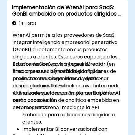
análisis de datos, el monitoreo y la
Implementación de WrenAI para SaaS:
generación de informes.
GenBI embebido en productos dirigidos a
Administrar entradas de datos, gestión de
clientes
usuarios y configuraciones del sistema.
14 Horas
WrenAI permite a los proveedores de SaaS
integrar inteligencia empresarial generativa
(GenBI) directamente en sus productos
dirigidos a clientes. Este curso capacita a los
equipos de SaaS para integrar WrenAI
Esta formación en vivo y con instructor (en
mediante su API Embebida, configurar
línea o presencial) está dirigida a líderes de
analíticas con marca blanca y gestionar
productos SaaS, ingenieros de datos y
despliegues multiinquilino.
desarrolladores full-stack de nivel intermedio
a avanzado que deseen implementar WrenAI
Al finalizar esta formación, los participantes
como una solución de analítica embebida en
serán capaces de:
entornos SaaS.
Integrar WrenAI mediante la API
Embebida para aplicaciones dirigidas a
clientes.
Implementar BI conversacional con