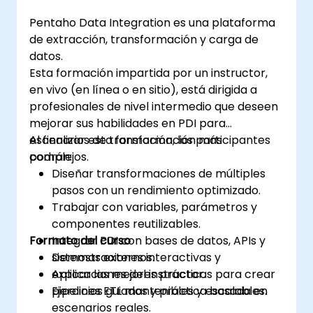
Pentaho Data Integration es una plataforma
de extracción, transformación y carga de
datos.
Esta formación impartida por un instructor,
en vivo (en línea o en sitio), está dirigida a
profesionales de nivel intermedio que deseen
mejorar sus habilidades en PDI para
escenarios de transformación más
Al finalizar esta formación, los participantes
complejos.
podrán:
Diseñar transformaciones de múltiples
pasos con un rendimiento optimizado.
Trabajar con variables, parámetros y
componentes reutilizables.
Formato del curso
Integrar PDI con bases de datos, APIs y
sistemas externos.
Demostraciones interactivas y
Aplicar las mejores prácticas para crear
explicaciones del instructor.
pipelines ETL mantenibles y escalables.
Ejercicios guiados y práctica basada en
escenarios reales.