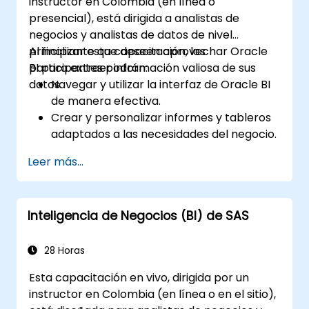
instructor en Colombia (en línea o
presencial), está dirigida a analistas de
negocios y analistas de datos de nivel
principiante que deseen aprovechar Oracle
Al finalizar esta capacitación, los
BI para extraer información valiosa de sus
participantes podrán:
datos.
Navegar y utilizar la interfaz de Oracle BI
de manera efectiva.
Crear y personalizar informes y tableros
adaptados a las necesidades del negocio.
Realizar análisis ad hoc utilizando diversas
Leer más...
herramientas de BI.
Aprovechar funciones avanzadas para
una exploración integral de datos.
Inteligencia de Negocios (BI) de SAS
28 Horas
Esta capacitación en vivo, dirigida por un
instructor en Colombia (en línea o en el sitio),