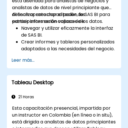
está diseñada para analistas de negocios y
analistas de datos de nivel principiante que
desean aprovechar el poder de SAS BI para
Al finalizar esta capacitación, los
extraer información valiosa de los datos.
participantes serán capaces de:
Navegar y utilizar eficazmente la interfaz
de SAS BI.
Crear informes y tableros personalizados
adaptados a las necesidades del negocio.
Realizar análisis ad hoc utilizando diversas
Leer más...
herramientas de BI.
Aprovechar características avanzadas
para una exploración exhaustiva de los
Tableau Desktop
datos.
21 Horas
Esta capacitación presencial, impartida por
un instructor en Colombia (en línea o in situ),
está dirigida a analistas de datos principiantes