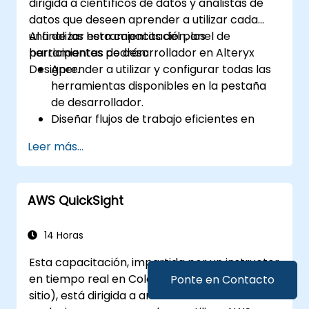
dirigida a científicos de datos y analistas de
datos que deseen aprender a utilizar cada
una de las herramientas del panel de
Al finalizar esta capacitación, los
herramientas de desarrollador en Alteryx
participantes podrán:
Designer.
Aprender a utilizar y configurar todas las
herramientas disponibles en la pestaña
de desarrollador.
Diseñar flujos de trabajo eficientes en
Alteryx utilizando las herramientas
Leer más...
dinámicas, de validación y de pruebas.
Aprender a usar las herramientas de API
para descargar y analizar datos web.
AWS QuickSight
Utilizar las herramientas de scripting de
Alteryx, incluyendo Python y R.
14 Horas
Esta capacitación, impartida por un instructor
en tiempo real en Colombia (en línea o en
Ponte en Contacto
sitio), está dirigida a analistas de datos o a