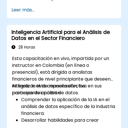
Leer más...
Inteligencia Artificial para el Análisis de
Datos en el Sector Financiero
28 Horas
Esta capacitación en vivo, impartida por un
instructor en Colombia (en línea o
presencial), está dirigida a analistas
financieros de nivel principiante que deseen
integrar la IA de manera efectiva en sus
Al finalizar esta capacitación, los
procesos de análisis de datos.
participantes podrán:
Comprender la aplicación de la IA en el
análisis de datos específico de la industria
financiera.
Desarrollar habilidades para crear
modelos predictivos y prescriptivos para