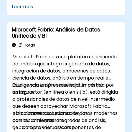
técnicas avanzadas de hojas de cálculo.
Leer más...
Colaborar en tiempo real usando Google
Sheets para un trabajo en equipo fluido.
Crear plantillas reutilizables para
Microsoft Fabric: Análisis de Datos
informes, seguimiento y gestión de
Unificado y BI
proyectos.
21 Horas
Microsoft Fabric es una plataforma unificada
de análisis que integra ingeniería de datos,
integración de datos, almacenes de datos,
ciencia de datos, análisis en tiempo real e
inteligencia empresarial bajo un mismo
Esta capacitación presencial, impartida por
paraguas.
un instructor (en línea o en sitio), está dirigida
a profesionales de datos de nivel intermedio
que deseen aprovechar Microsoft Fabric
para construir soluciones de datos modernas
Al finalizar esta capacitación, los
con herramientas integradas de análisis,
participantes podrán:
gobernanza y visualización.
Comprender los componentes de