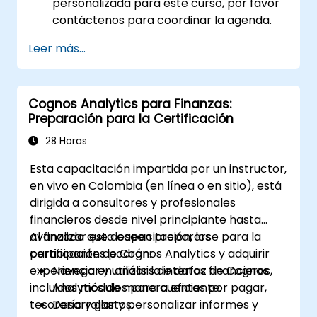
personalizada para este curso, por favor
contáctenos para coordinar la agenda.
Leer más...
Cognos Analytics para Finanzas:
Preparación para la Certificación
28 Horas
Esta capacitación impartida por un instructor,
en vivo en Colombia (en línea o en sitio), está
dirigida a consultores y profesionales
financieros desde nivel principiante hasta
avanzado que deseen prepararse para la
Al finalizar esta capacitación, los
certificación de Cognos Analytics y adquirir
participantes podrán:
experiencia en análisis de datos financieros,
Navegar y utilizar la interfaz de Cognos
incluidos módulos para cuentas por pagar,
Analytics de manera eficiente.
tesorería y gastos.
Desarrollar y personalizar informes y