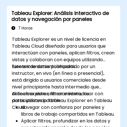
BIRT para agregar lógica de negocios a
los informes.
Tableau Explorer: Análisis interactivo de
Optimizar e implementar informes BIRT
datos y navegación por paneles
dentro de aplicaciones web y
aplicaciones independientes.
7 Horas
Tableau Explorer es un nivel de licencia en
Tableau Cloud diseñado para usuarios que
interactúan con paneles, aplican filtros, crean
vistas y colaboran con equipos utilizando
fuentes de datos publicadas.
Este entrenamiento impartido por un
instructor, en vivo (en línea o presencial),
está dirigido a usuarios comerciales desde
nivel principiante hasta intermedio que
deseen explorar, filtrar e interactuar con
Al finalizar este entrenamiento, los
datos utilizando Tableau Explorer en Tableau
participantes podrán:
Cloud.
Navegar con confianza por paneles y
libros de trabajo compartidos en Tableau.
Aplicar filtros, profundizar en los datos y