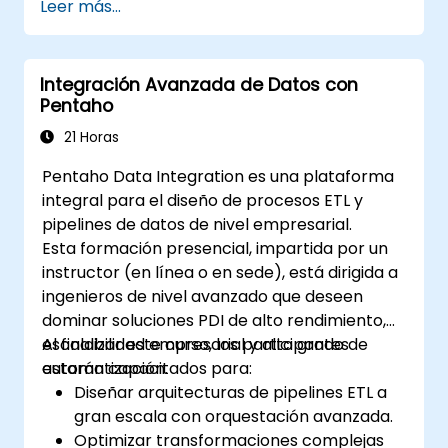
Leer más...
Integración Avanzada de Datos con
Pentaho
21 Horas
Pentaho Data Integration es una plataforma
integral para el diseño de procesos ETL y
pipelines de datos de nivel empresarial.
Esta formación presencial, impartida por un
instructor (en línea o en sede), está dirigida a
ingenieros de nivel avanzado que deseen
dominar soluciones PDI de alto rendimiento,
escalabilidad empresarial y alto grado de
Al finalizar este curso, los participantes
automatización.
estarán capacitados para:
Diseñar arquitecturas de pipelines ETL a
gran escala con orquestación avanzada.
Optimizar transformaciones complejas