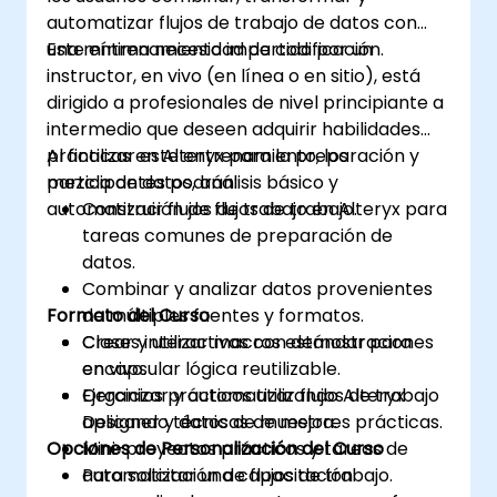
automatizar flujos de trabajo de datos con
una mínima necesidad de codificación.
Este entrenamiento impartido por un
instructor, en vivo (en línea o en sitio), está
dirigido a profesionales de nivel principiante a
intermedio que deseen adquirir habilidades
prácticas en Alteryx para la preparación y
Al finalizar este entrenamiento, los
mezcla de datos, análisis básico y
participantes podrán:
automatización de flujos de trabajo.
Construir flujos de trabajo en Alteryx para
tareas comunes de preparación de
datos.
Combinar y analizar datos provenientes
Formato del Curso
de múltiples fuentes y formatos.
Crear y utilizar macros estándar para
Clases interactivas con demostraciones
encapsular lógica reutilizable.
en vivo.
Organizar y automatizar flujos de trabajo
Ejercicios prácticos utilizando Alteryx
aplicando técnicas de mejores prácticas.
Designer y datos de muestra.
Opciones de Personalización del Curso
Mini-proyectos prácticos y tareas de
automatización de flujos de trabajo.
Para solicitar una capacitación