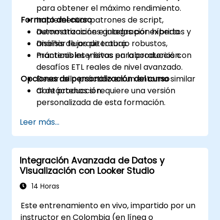
para obtener el máximo rendimiento.
Formato del curso
Implementar patrones de script,
automatización e integración híbrida.
Demostraciones guiadas por expertos y
Diseñar flujos de trabajo robustos,
análisis de arquitectura.
mantenibles y listos para producción.
Prácticas intensivas en laboratorios con
desafíos ETL reales de nivel avanzado.
Opciones de personalización del curso
Desarrollo práctico en un entorno similar
al de producción.
Contáctenos si requiere una versión
personalizada de esta formación.
Leer más...
Integración Avanzada de Datos y
Visualización con Looker Studio
14 Horas
Este entrenamiento en vivo, impartido por un
instructor en Colombia (en línea o