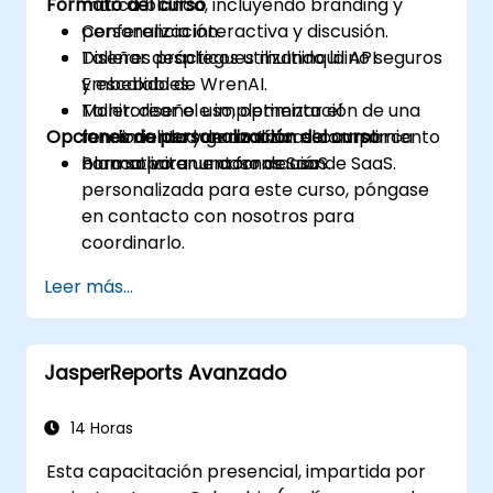
Formato del curso
marca blanca, incluyendo branding y
personalización.
Conferencia interactiva y discusión.
Diseñar despliegues multiinquilino seguros
Talleres prácticos utilizando la API
y escalables.
Embebida de WrenAI.
Monitorear el uso, optimizar el
Taller: diseño e implementación de una
Opciones de personalización del curso
rendimiento y garantizar el cumplimiento
funcionalidad de analíticas con marca
normativo en entornos SaaS.
blanca para un caso de uso de SaaS.
Para solicitar una formación
personalizada para este curso, póngase
en contacto con nosotros para
coordinarlo.
Leer más...
JasperReports Avanzado
14 Horas
Esta capacitación presencial, impartida por