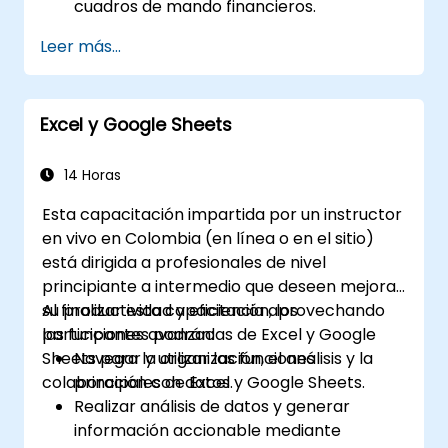
cuadros de mando financieros.
Gestionar modelos de datos y optimizar
Leer más...
consultas.
Prepararse para el examen de
certificación de Cognos Analytics.
Excel y Google Sheets
14 Horas
Esta capacitación impartida por un instructor
en vivo en Colombia (en línea o en el sitio)
está dirigida a profesionales de nivel
principiante a intermedio que deseen mejorar
su productividad y eficiencia aprovechando
Al finalizar esta capacitación, los
las funciones avanzadas de Excel y Google
participantes podrán:
Sheets para la organización, el análisis y la
Navegar y utilizar las funciones
colaboración con datos.
principales de Excel y Google Sheets.
Realizar análisis de datos y generar
información accionable mediante