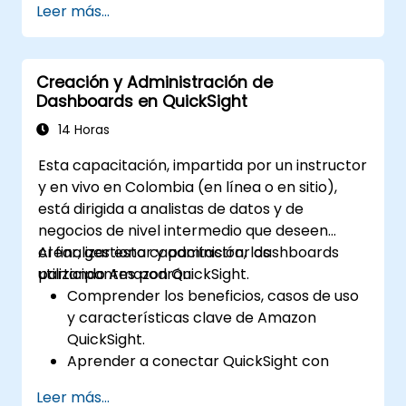
Leer más...
el análisis financiero.
Aprender a implementar algoritmos de
aprendizaje automático para el
Creación y Administración de
procesamiento de datos financieros.
Dashboards en QuickSight
Mejorar la visualización de datos e
interpretar insights complejos impulsados
14 Horas
por la IA para la toma de decisiones.
Esta capacitación, impartida por un instructor
y en vivo en Colombia (en línea o en sitio),
está dirigida a analistas de datos y de
negocios de nivel intermedio que deseen
crear, gestionar y administrar dashboards
Al finalizar esta capacitación, los
utilizando Amazon QuickSight.
participantes podrán:
Comprender los beneficios, casos de uso
y características clave de Amazon
QuickSight.
Aprender a conectar QuickSight con
múltiples fuentes de datos y crear
Leer más...
visualizaciones de datos interactivas y