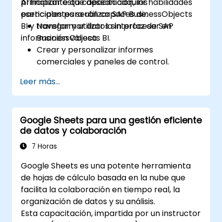
principiante que desean adquirir habilidades
Al finalizar esta capacitación, los
de doble eje, y utilizar jerarquías, grupos y
esenciales para utilizar SAP BusinessObjects
participantes serán capaces de:
conjuntos para mejorar el análisis.
BI y transformar datos sin procesar en
Navegar y utilizar la interfaz de SAP
Construir campos calculados y
información valiosa.
BusinessObjects BI.
parámetros para crear visualizaciones
Crear y personalizar informes
dinámicas y personalizadas basadas en
comerciales y paneles de control.
entradas del usuario y funciones lógicas.
Realizar análisis ad hoc utilizando diversas
Diseñar paneles interactivos y narrativas
Leer más...
herramientas de BI.
visuales, incorporando múltiples
Aprovechar funciones avanzadas para
visualizaciones y filtros para contar una
una exploración profunda de los datos.
historia coherente.
Google Sheets para una gestión eficiente
de datos y colaboración
7 Horas
Google Sheets es una potente herramienta
de hojas de cálculo basada en la nube que
facilita la colaboración en tiempo real, la
organización de datos y su análisis.
Esta capacitación, impartida por un instructor