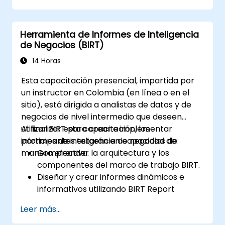
dashboards.
Aplicar controles de seguridad y acceso
Herramienta de Informes de Inteligencia
en QuickSight.
de Negocios (BIRT)
Aprovechar las capacidades de
aprendizaje automático integradas en
14 Horas
QuickSight para obtener insights de datos
Esta capacitación presencial, impartida por
mejorados.
un instructor en Colombia (en línea o en el
Diseñar, crear y personalizar dashboards
sitio), está dirigida a analistas de datos y de
en QuickSight para extraer y visualizar
negocios de nivel intermedio que deseen
insights comerciales.
utilizar BIRT para crear e implementar
Al finalizar esta capacitación, los
informes de inteligencia de negocios de
participantes estarán en capacidad de:
manera efectiva.
Comprender la arquitectura y los
componentes del marco de trabajo BIRT.
Diseñar y crear informes dinámicos e
informativos utilizando BIRT Report
Designer.
Leer más...
Utilizar las capacidades de scripting de