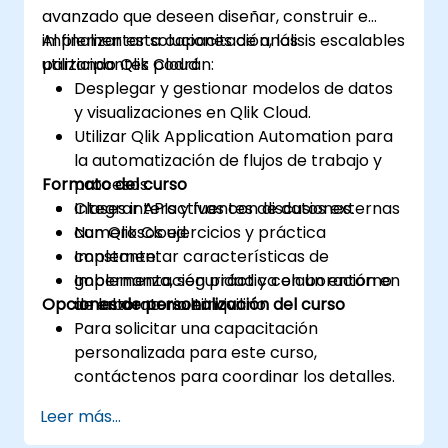
avanzado que deseen diseñar, construir e
implementar soluciones de análisis escalables
Al finalizar esta capacitación, los
utilizando Qlik Cloud.
participantes podrán:
Desplegar y gestionar modelos de datos
y visualizaciones en Qlik Cloud.
Utilizar Qlik Application Automation para
la automatización de flujos de trabajo y
Formato del curso
procesos.
Integrar APIs y fuentes de datos externas
Clases interactivas con discusiones.
con Qlik Cloud.
Numerosos ejercicios y práctica
Implementar características de
constante.
gobernanza, seguridad y colaboración en
Implementación práctica en un entorno
Opciones de personalización del curso
un entorno multiinquilino.
de laboratorio en vivo.
Para solicitar una capacitación
personalizada para este curso,
contáctenos para coordinar los detalles.
Leer más...