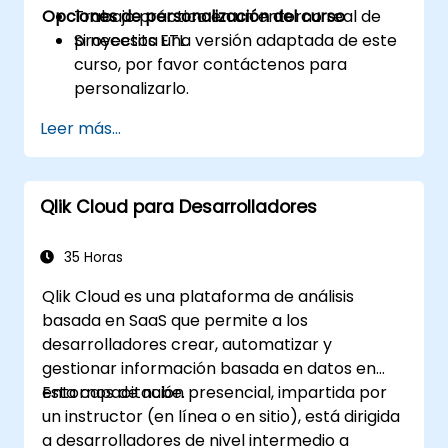
Opciones de personalización del curso
Trabajo práctico en un entorno real de
proyectos ETL.
Si necesita una versión adaptada de este
curso, por favor contáctenos para
personalizarlo.
Leer más...
Qlik Cloud para Desarrolladores
35 Horas
Qlik Cloud es una plataforma de análisis
basada en SaaS que permite a los
desarrolladores crear, automatizar y
gestionar información basada en datos en
entornos de nube.
Esta capacitación presencial, impartida por
un instructor (en línea o en sitio), está dirigida
a desarrolladores de nivel intermedio a