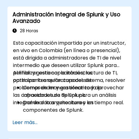
Administración Integral de Splunk y Uso
Avanzado
28 Horas
Esta capacitación impartida por un instructor,
en vivo en Colombia (en línea o presencial),
está dirigida a administradores de TI de nivel
intermedio que deseen utilizar Splunk para
perfilar y gestionar la infraestructura de TI,
Al finalizar esta capacitación, los
optimizar la arquitectura del sistema, resolver
participantes serán capaces de:
problemas de manera efectiva y aprovechar
Comprender y gestionar toda la
las capacidades de Splunk para un análisis
infraestructura de Splunk.
integral de datos y monitoreo en tiempo real.
Dominar la arquitectura y los
componentes de Splunk.
Resolver problemas comunes y
Leer más...
avanzados de manera eficaz.
Aprovechar al máximo Splunk para el