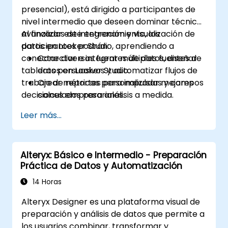
presencial), está dirigido a participantes de
nivel intermedio que deseen dominar técnicas
avanzadas de integración y visualización de
Al finalizar este entrenamiento, los
datos en Looker Studio, aprendiendo a
participantes podrán:
conectar diversas fuentes de datos, diseñar
Conectar e integrar múltiples fuentes de
tableros persuasivos y automatizar flujos de
datos en Looker Studio.
trabajo de reportes para impulsar mejores
Crear métricas personalizadas y campos
decisiones empresariales.
calculados para análisis a medida.
Diseñar visualizaciones avanzadas,
Leer más...
incluyendo filtros interactivos y gráficos.
Automatizar flujos de trabajo de reportes
para actualizaciones de datos en tiempo
Alteryx: Básico e Intermedio - Preparación
real.
Práctica de Datos y Automatización
Aplicar las mejores prácticas para la
narración visual y la personalización de
14 Horas
informes.
Alteryx Designer es una plataforma visual de
preparación y análisis de datos que permite a
los usuarios combinar, transformar y