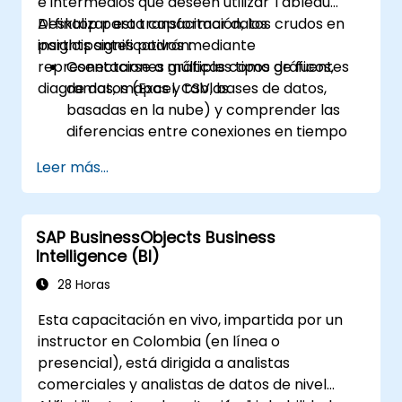
e intermedios que deseen utilizar Tableau
Desktop para transformar datos crudos en
Al finalizar esta capacitación, los
insights significativos mediante
participantes podrán:
representaciones gráficas como gráficos,
Conectarse a múltiples tipos de fuentes
diagramas, mapas y tablas.
de datos (Excel, CSV, bases de datos,
basadas en la nube) y comprender las
diferencias entre conexiones en tiempo
real y conexiones por extracción.
Leer más...
Preparar y limpiar datos para su análisis,
incluyendo el renombrado de campos, la
gestión de valores nulos y la combinación
SAP BusinessObjects Business
de conjuntos de datos mediante uniones y
Intelligence (BI)
fusiones.
Crear visualizaciones básicas como
28 Horas
tablas, gráficos de barras, gráficos de
Esta capacitación en vivo, impartida por un
líneas y mapas, y aplicar filtros para
instructor en Colombia (en línea o
refinar las presentaciones de datos.
presencial), está dirigida a analistas
Desarrollar visualizaciones intermedias,
comerciales y analistas de datos de nivel
incluyendo mapas geográficos, gráficos