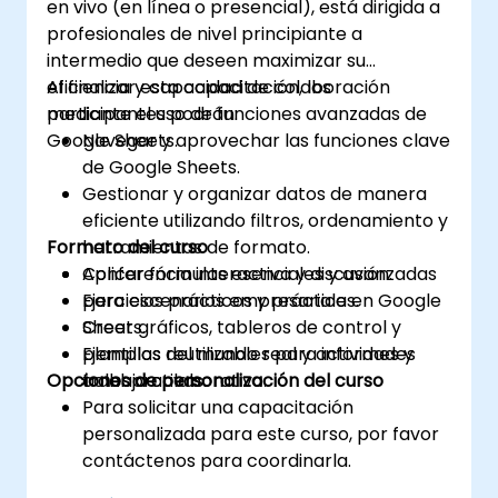
en vivo (en línea o presencial), está dirigida a
profesionales de nivel principiante a
intermedio que deseen maximizar su
eficiencia y capacidad de colaboración
Al finalizar esta capacitación, los
mediante el uso de funciones avanzadas de
participantes podrán:
Google Sheets.
Navegar y aprovechar las funciones clave
de Google Sheets.
Gestionar y organizar datos de manera
eficiente utilizando filtros, ordenamiento y
Formato del curso
herramientas de formato.
Aplicar fórmulas esenciales y avanzadas
Conferencia interactiva y discusión.
para escenarios empresariales.
Ejercicios prácticos y práctica en Google
Crear gráficos, tableros de control y
Sheets.
plantillas reutilizables para informes y
Ejemplos del mundo real y actividades
Opciones de personalización del curso
trabajo colaborativo.
colaborativas.
Para solicitar una capacitación
personalizada para este curso, por favor
contáctenos para coordinarla.