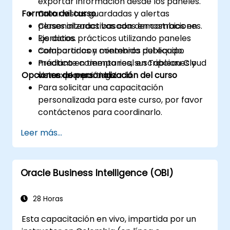
exportar información desde los paneles.
Formato del curso
Crear vistas guardadas y alertas
personalizadas basadas en cambios en
Clases interactivas con demostraciones.
los datos.
Ejercicios prácticos utilizando paneles
Colaborar con miembros del equipo
compartidos y contenido publicado.
mediante comentarios, suscripciones y
Práctica en tiempo real en Tableau Cloud
Opciones de personalización del curso
vistas compartidas.
con exploración guiada.
Para solicitar una capacitación
personalizada para este curso, por favor
contáctenos para coordinarlo.
Leer más...
Oracle Business Intelligence (OBI)
28 Horas
Esta capacitación en vivo, impartida por un