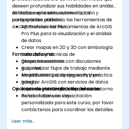
deseen profundizar sus habilidades en análisis
de datos espaciales, automatización y
Al finalizar este entrenamiento, los
compartición utilizando las herramientas de
participantes podrán:
ArcGIS Professional Plus.
Aprovechar las herramientas de ArcGIS
Pro Plus para la visualización y el análisis
de datos.
Crear mapas en 2D y 3D con simbología
Formato del curso
avanzada y técnicas de
geoprosesamiento.
Clases interactivas con discusiones
Automatizar flujos de trabajo mediante
grupales.
ModelBuilder y scripting en Python.
Amplia cantidad de ejercicios y práctica
Integrar ArcGIS con servicios de datos
guiada.
Opciones de personalización del curso
externos y sistemas empresariales.
Implementación práctica en un entorno
de laboratorio en vivo.
Para solicitar una capacitación
personalizada para este curso, por favor
contáctenos para coordinar los detalles.
Leer más...