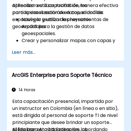
aprender a utilizar ArcGIS de manera efectiva
Al finalizar esta capacitación, los
para la visualización de datos, el análisis
participantes estarán en capacidad de:
espacial y la gestión de proyectos
Navegar y utilizar las herramientas de
geoespaciales.
ArcGIS para la gestión de datos
geoespaciales.
Crear y personalizar mapas con capas y
atributos.
Leer más...
Realizar análisis espacial avanzado y
tareas de geoproscesamiento.
Automatizar flujos de trabajo utilizando
ArcGIS Enterprise para Soporte Técnico
ModelBuilder y Python.
14 Horas
Esta capacitación presencial, impartida por
un instructor en Colombia (en línea o en sitio),
está dirigida al personal de soporte TI de nivel
principiante que desee brindar un soporte
sólido para ArcGIS Enterprise, abordando
Al finalizar esta capacitación, los