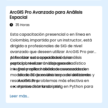
ArcGIS Pro Avanzado para Análisis
Espacial
35 Horas
Esta capacitación presencial o en línea en
Colombia, impartida por un instructor, está
dirigida a profesionales de SIG de nivel
avanzado que deseen utilizar ArcGIS Pro para
potenciar sus capacidades de análisis
Al finalizar esta capacitación, los
espacial, realizar análisis geoestadístico
participantes serán capaces de:
integral y aplicar técnicas avanzadas de
Desarrollar habilidades avanzadas en
modelado 3D para una toma de decisiones y
técnicas de análisis espacial utilizando
resolución de problemas más efectiva en
ArcGIS Pro.
escenarios del mundo real.
Aprovechar la scripting en Python para
automatización y procesamiento
Leer más...
complejo de datos.
Aplicar modelado espacial para resolver