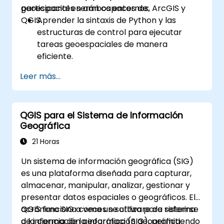
geoespacial en ambos entornos, ArcGIS y
participantes serán capaces de:
QGIS.
Aprender la sintaxis de Python y las
estructuras de control para ejecutar
tareas geoespaciales de manera
eficiente.
Utilizar Pandas, Numpy y Matplotlib para
Leer más...
el análisis y la visualización de datos en
sistemas de información geográfica (SIG).
Manipular y analizar datos vectoriales
QGIS para el Sistema de Información
con las bibliotecas Geopandas, Arcpy y
Geográfica
PyQGIS.
Automatizar procesos y flujos de trabajo
21 Horas
geoespaciales mediante scripting en
Un sistema de información geográfica (SIG)
Python en ArcGIS y QGIS.
es una plataforma diseñada para capturar,
Desarrollar herramientas personalizadas
almacenar, manipular, analizar, gestionar y
de geoprocesamiento basadas en Python
presentar datos espaciales o geográficos. El
para ArcGIS y QGIS con el fin de optimizar
acrónimo SIG a veces se utiliza para referirse
QGIS funciona como un software de sistema
tareas.
a la ciencia de la información geográfica
de información geográfica (SIG), permitiendo