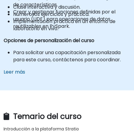
de características.
Clase interactiva y discusión.
Crear y gestionar funciones definidas por el
Numerosos ejercicios y práctica.
usuario (UDF) para operaciones de datos
Implementación práctica en un entorno de
reutilizables en PySpark.
laboratorio en vivo.
Opciones de personalización del curso
Para solicitar una capacitación personalizada
para este curso, contáctenos para coordinar.
Leer más
Temario del curso
Introducción a la plataforma Stratio