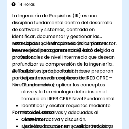
Práctica y Preparación para la
14 Horas
Certificación
La Ingeniería de Requisitos (IR) es una
disciplina fundamental dentro del desarrollo
de software y sistemas, centrada en
identificar, documentar y gestionar las
necesidades y restricciones de las partes
Esta capacitación impartida por un instructor,
interesadas para garantizar el éxito del
en vivo (en línea o presencial), está dirigida a
proyecto.
profesionales de nivel intermedio que desean
profundizar su comprensión de la Ingeniería
de Requisitos práctica mientras se preparan
Al finalizar esta capacitación, los
para el examen de certificación IREB CPRE –
participantes serán capaces de:
Nivel Fundamental.
Comprender y aplicar los conceptos
clave y la terminología definidos en el
temario del IREB CPRE Nivel Fundamental.
Identificar y elicitar requisitos mediante
Formato del curso
técnicas efectivas y adecuadas al
contexto.
Clase interactiva y discusión.
Modelar, documentar y validar requisitos
Ejercicios basados en casos prácticos y