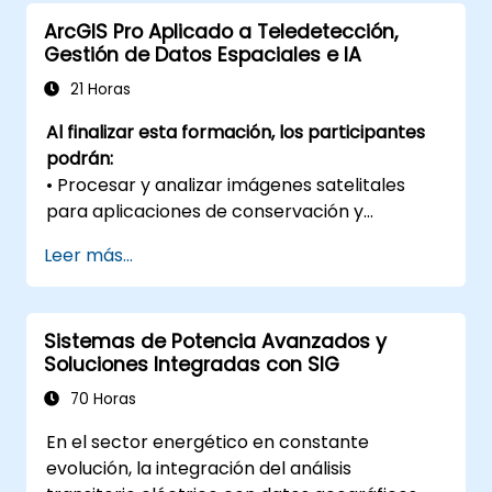
problemas en escenarios reales.
ArcGIS Pro Aplicado a Teledetección,
Realizar análisis geoestadístico para una
Gestión de Datos Espaciales e IA
interpretación avanzada de datos.
Integrar fuentes de datos externas y
21 Horas
aprovechar el análisis de datos
Al finalizar esta formación, los participantes
espaciales en 3D.
podrán:
• Procesar y analizar imágenes satelitales
para aplicaciones de conservación y
monitoreo ambiental.
Leer más...
• Gestionar datos espaciales de forma
estructurada mediante geodatabases en
ArcGIS Pro.
Sistemas de Potencia Avanzados y
• Consolidar un repositorio institucional de
Soluciones Integradas con SIG
información geoespacial bajo buenas
prácticas.
70 Horas
• Aplicar herramientas de Inteligencia
En el sector energético en constante
Artificial y análisis avanzado en ArcGIS Pro
evolución, la integración del análisis
para teledetección.