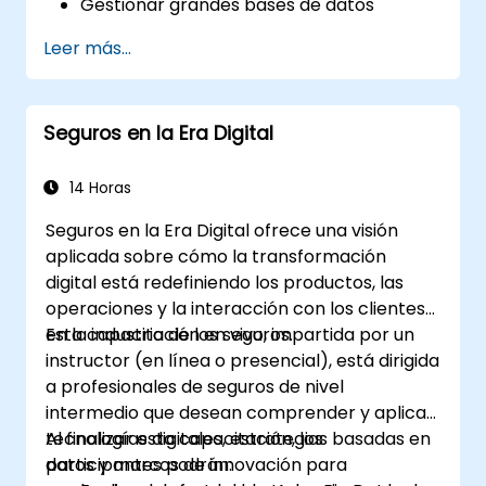
Gestionar grandes bases de datos
espaciales y realizar control de calidad de
Leer más...
datos.
Crear mapas y visualizaciones dinámicas
e interactivas para diversas aplicaciones.
Seguros en la Era Digital
Utilizar programación y automatización
para optimizar los flujos de trabajo en SIG.
14 Horas
Seguros en la Era Digital ofrece una visión
aplicada sobre cómo la transformación
digital está redefiniendo los productos, las
operaciones y la interacción con los clientes
en la industria de los seguros.
Esta capacitación en vivo, impartida por un
instructor (en línea o presencial), está dirigida
a profesionales de seguros de nivel
intermedio que desean comprender y aplicar
tecnologías digitales, estrategias basadas en
Al finalizar esta capacitación, los
datos y marcos de innovación para
participantes podrán: