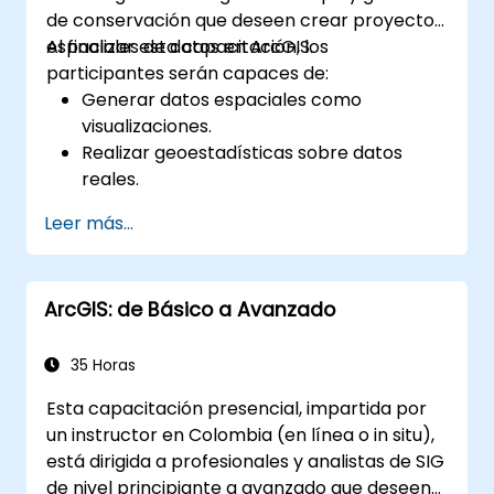
de conservación que deseen crear proyectos
espaciales de datos en ArcGIS.
Al finalizar esta capacitación, los
participantes serán capaces de:
Generar datos espaciales como
visualizaciones.
Realizar geoestadísticas sobre datos
reales.
Implementar análisis de datos espaciales,
Leer más...
procesamiento de datos y cartografía
con ArcGIS.
Analizar datos espaciales para proyectos
ArcGIS: de Básico a Avanzado
en ArcGIS.
35 Horas
Esta capacitación presencial, impartida por
un instructor en Colombia (en línea o in situ),
está dirigida a profesionales y analistas de SIG
de nivel principiante a avanzado que deseen