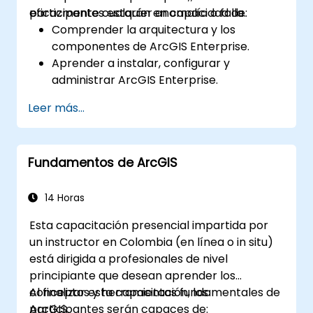
eficazmente cualquier anomalía o falla.
participantes estarán en capacidad de:
Comprender la arquitectura y los
componentes de ArcGIS Enterprise.
Aprender a instalar, configurar y
administrar ArcGIS Enterprise.
Adquirir habilidades para diagnosticar y
Leer más...
resolver problemas comunes.
Desarrollar competencia en el monitoreo
y mantenimiento de entornos de ArcGIS
Fundamentos de ArcGIS
Enterprise.
Dominar las técnicas de respaldo,
recuperación y optimización del
14 Horas
rendimiento.
Esta capacitación presencial impartida por
un instructor en Colombia (en línea o in situ)
está dirigida a profesionales de nivel
principiante que desean aprender los
conceptos y herramientas fundamentales de
Al finalizar esta capacitación, los
ArcGIS.
participantes serán capaces de: