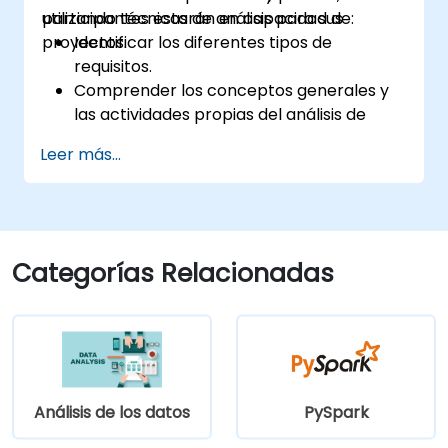
utilizando técnicas de análisis para sus
participantes estarán en capacidad de:
proyectos.
Identificar los diferentes tipos de
requisitos.
Comprender los conceptos generales y
las actividades propias del análisis de
requisitos.
Leer más...
Familiarizarse con la metodología de
análisis de requisitos.
Aprovechar al máximo diversas técnicas
de análisis de requisitos.
Estructurar los requisitos para
Categorías Relacionadas
comunicarse de manera eficiente con
arquitectos y desarrolladores mediante
un proceso iterativo de recolección de
requisitos.
Análisis de los datos
PySpark