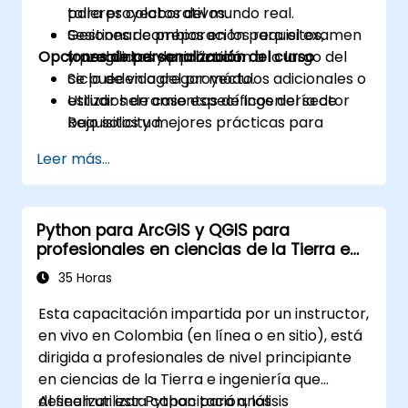
para proyectos del mundo real.
talleres colaborativos.
Gestionar cambios en los requisitos,
Sesiones de preparación para el examen
Opciones de personalización del curso
trazabilidad y priorización a lo largo del
y preguntas de práctica.
ciclo de vida del proyecto.
Se pueden agregar módulos adicionales o
Utilizar herramientas de Ingeniería de
estudios de caso específicos del sector
Requisitos y mejores prácticas para
bajo solicitud.
mejorar la comunicación y los resultados
Leer más...
del proyecto.
Estar completamente preparados para
presentar y aprobar el examen de
Python para ArcGIS y QGIS para
certificación IREB CPRE – Nivel
profesionales en ciencias de la Tierra e
Fundamental.
ingeniería
35 Horas
Esta capacitación impartida por un instructor,
en vivo en Colombia (en línea o en sitio), está
dirigida a profesionales de nivel principiante
en ciencias de la Tierra e ingeniería que
deseen utilizar Python para análisis
Al finalizar esta capacitación, los