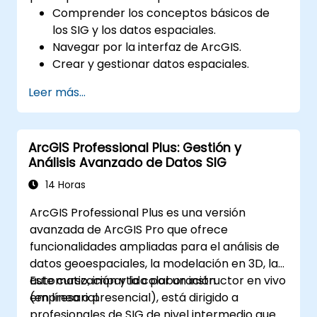
Comprender los conceptos básicos de
los SIG y los datos espaciales.
Navegar por la interfaz de ArcGIS.
Crear y gestionar datos espaciales.
Realizar análisis espacial básico.
Leer más...
Crear mapas y visualizaciones.
ArcGIS Professional Plus: Gestión y
Análisis Avanzado de Datos SIG
14 Horas
ArcGIS Professional Plus es una versión
avanzada de ArcGIS Pro que ofrece
funcionalidades ampliadas para el análisis de
datos geoespaciales, la modelación en 3D, la
automatización y la colaboración
Este curso, impartido por un instructor en vivo
empresarial.
(en línea o presencial), está dirigido a
profesionales de SIG de nivel intermedio que