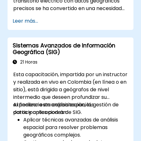
transitorio eléctrico con datos geográficos
• Integrar flujos de trabajo eficientes para
precisos se ha convertido en una necesidad
análisis espacial y manejo de datos
estratégica. Actualmente, la dependencia de
geográficos.
Leer más...
datos fragmentados conlleva riesgos
operativos significativos. Este programa
intensivo de 14 días en Melbourne está
Sistemas Avanzados de Información
diseñado para cerrar la brecha entre la
Geográfica (SIG)
ingeniería eléctrica y la gestión geoespacial.
21 Horas
Esta capacitación, impartida por un instructor
y realizada en vivo en Colombia (en línea o en
sitio), está dirigida a geógrafos de nivel
intermedio que deseen profundizar su
experiencia en análisis espacial, gestión de
Al finalizar esta capacitación, los
datos y aplicaciones de SIG.
participantes podrán:
Aplicar técnicas avanzadas de análisis
espacial para resolver problemas
geográficos complejos.