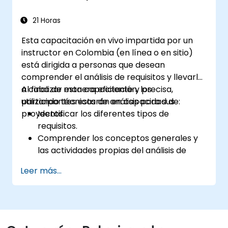
21 Horas
Esta capacitación en vivo impartida por un
instructor en Colombia (en línea o en sitio)
está dirigida a personas que desean
comprender el análisis de requisitos y llevarlo
a cabo de manera eficiente y precisa,
Al finalizar esta capacitación, los
utilizando técnicas de análisis para sus
participantes estarán en capacidad de:
proyectos.
Identificar los diferentes tipos de
requisitos.
Comprender los conceptos generales y
las actividades propias del análisis de
requisitos.
Leer más...
Familiarizarse con la metodología de
análisis de requisitos.
Aprovechar al máximo diversas técnicas
de análisis de requisitos.
Estructurar los requisitos para