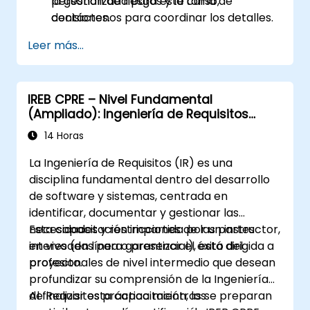
la gestión de riesgos y la toma de
personalizada para este curso,
decisiones.
contáctenos para coordinar los detalles.
Desarrollar un enfoque de innovación y
Leer más...
gestión del cambio adecuado para las
aseguradoras.
Evaluar casos de estudio del mundo real y
IREB CPRE – Nivel Fundamental
traducir sus aprendizajes en iniciativas
(Ampliado): Ingeniería de Requisitos
locales.
Práctica y Preparación para la
14 Horas
Certificación
La Ingeniería de Requisitos (IR) es una
disciplina fundamental dentro del desarrollo
de software y sistemas, centrada en
identificar, documentar y gestionar las
necesidades y restricciones de las partes
Esta capacitación impartida por un instructor,
interesadas para garantizar el éxito del
en vivo (en línea o presencial), está dirigida a
proyecto.
profesionales de nivel intermedio que desean
profundizar su comprensión de la Ingeniería
de Requisitos práctica mientras se preparan
Al finalizar esta capacitación, los