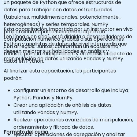
un paquete de Python que ofrece estructuras de
datos para trabajar con datos estructurados
(tabulares, multidimensionales, potencialmente
heterogéneos) y series temporales. NumPy
Esta capacitación, impartida por un instructor en vivo
proporciona soporte fundamental para la
(en línea o en sitio), está dirigida a desarrolladores de
computación numérica gracias a sus operaciones
Python y analistas de datos de nivel intermedio que
con arreglos. Juntos, conforman un ecosistema
deseen mejorar sus habilidades en análisis y
robusto para la manipulación y el análisis eficiente de
manipulación de datos utilizando Pandas y NumPy.
datos en Python.
Al finalizar esta capacitación, los participantes
podrán:
Configurar un entorno de desarrollo que incluya
Python, Pandas y NumPy.
Crear una aplicación de análisis de datos
utilizando Pandas y NumPy.
Realizar operaciones avanzadas de manipulación,
ordenamiento y filtrado de datos.
Formato del curso
Ejecutar operaciones de agregación y analizar