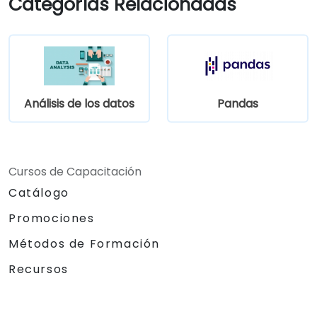
Categorías Relacionadas
comunicarse de manera eficiente con
arquitectos y desarrolladores mediante
un proceso iterativo de recolección de
requisitos.
Análisis de los datos
Pandas
Cursos de Capacitación
Catálogo
Promociones
Métodos de Formación
Recursos