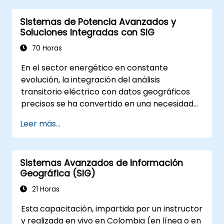
ArcGIS Pro.
Sistemas de Potencia Avanzados y
• Consolidar un repositorio institucional de
Soluciones Integradas con SIG
información geoespacial bajo buenas
prácticas.
70 Horas
• Aplicar herramientas de Inteligencia
En el sector energético en constante
Artificial y análisis avanzado en ArcGIS Pro
evolución, la integración del análisis
para teledetección.
transitorio eléctrico con datos geográficos
• Integrar flujos de trabajo eficientes para
precisos se ha convertido en una necesidad
análisis espacial y manejo de datos
estratégica. Actualmente, la dependencia de
geográficos.
Leer más...
datos fragmentados conlleva riesgos
operativos significativos. Este programa
intensivo de 14 días en Melbourne está
Sistemas Avanzados de Información
diseñado para cerrar la brecha entre la
Geográfica (SIG)
ingeniería eléctrica y la gestión geoespacial.
21 Horas
Esta capacitación, impartida por un instructor
y realizada en vivo en Colombia (en línea o en