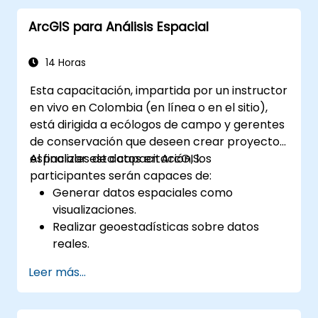
ArcGIS para Análisis Espacial
14 Horas
Esta capacitación, impartida por un instructor
en vivo en Colombia (en línea o en el sitio),
está dirigida a ecólogos de campo y gerentes
de conservación que deseen crear proyectos
espaciales de datos en ArcGIS.
Al finalizar esta capacitación, los
participantes serán capaces de:
Generar datos espaciales como
visualizaciones.
Realizar geoestadísticas sobre datos
reales.
Implementar análisis de datos espaciales,
Leer más...
procesamiento de datos y cartografía
con ArcGIS.
Analizar datos espaciales para proyectos