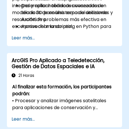
integral y aplicar técnicas avanzadas de
Desarrollar habilidades avanzadas en
modelado 3D para una toma de decisiones y
técnicas de análisis espacial utilizando
resolución de problemas más efectiva en
ArcGIS Pro.
escenarios del mundo real.
Aprovechar la scripting en Python para
automatización y procesamiento
Leer más...
complejo de datos.
Aplicar modelado espacial para resolver
problemas en escenarios reales.
ArcGIS Pro Aplicado a Teledetección,
Realizar análisis geoestadístico para una
Gestión de Datos Espaciales e IA
interpretación avanzada de datos.
Integrar fuentes de datos externas y
21 Horas
aprovechar el análisis de datos
Al finalizar esta formación, los participantes
espaciales en 3D.
podrán:
• Procesar y analizar imágenes satelitales
para aplicaciones de conservación y
monitoreo ambiental.
Leer más...
• Gestionar datos espaciales de forma
estructurada mediante geodatabases en