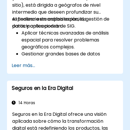
sitio), está dirigida a geógrafos de nivel
intermedio que deseen profundizar su
experiencia en análisis espacial, gestión de
Al finalizar esta capacitación, los
datos y aplicaciones de SIG.
participantes podrán:
Aplicar técnicas avanzadas de análisis
espacial para resolver problemas
geográficos complejos.
Gestionar grandes bases de datos
espaciales y realizar control de calidad de
Leer más...
datos.
Crear mapas y visualizaciones dinámicas
e interactivas para diversas aplicaciones.
Seguros en la Era Digital
Utilizar programación y automatización
para optimizar los flujos de trabajo en SIG.
14 Horas
Seguros en la Era Digital ofrece una visión
aplicada sobre cómo la transformación
digital está redefiniendo los productos, las