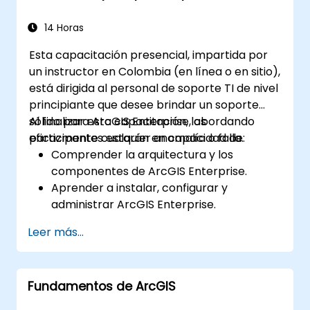
14 Horas
Esta capacitación presencial, impartida por
un instructor en Colombia (en línea o en sitio),
está dirigida al personal de soporte TI de nivel
principiante que desee brindar un soporte
sólido para ArcGIS Enterprise, abordando
Al finalizar esta capacitación, los
eficazmente cualquier anomalía o falla.
participantes estarán en capacidad de:
Comprender la arquitectura y los
componentes de ArcGIS Enterprise.
Aprender a instalar, configurar y
administrar ArcGIS Enterprise.
Adquirir habilidades para diagnosticar y
Leer más...
resolver problemas comunes.
Desarrollar competencia en el monitoreo
y mantenimiento de entornos de ArcGIS
Fundamentos de ArcGIS
Enterprise.
Dominar las técnicas de respaldo,