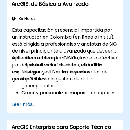
ArcGIS: de Básico a Avanzado
en ArcGIS.
35 Horas
Esta capacitación presencial, impartida por
un instructor en Colombia (en línea o in situ),
está dirigida a profesionales y analistas de SIG
de nivel principiante a avanzado que deseen
aprender a utilizar ArcGIS de manera efectiva
Al finalizar esta capacitación, los
para la visualización de datos, el análisis
participantes estarán en capacidad de:
espacial y la gestión de proyectos
Navegar y utilizar las herramientas de
geoespaciales.
ArcGIS para la gestión de datos
geoespaciales.
Crear y personalizar mapas con capas y
atributos.
Leer más...
Realizar análisis espacial avanzado y
tareas de geoproscesamiento.
Automatizar flujos de trabajo utilizando
ArcGIS Enterprise para Soporte Técnico
ModelBuilder y Python.