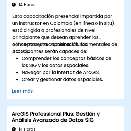
recuperación y optimización del
14 Horas
rendimiento.
Esta capacitación presencial impartida por
un instructor en Colombia (en línea o in situ)
está dirigida a profesionales de nivel
principiante que desean aprender los
conceptos y herramientas fundamentales de
Al finalizar esta capacitación, los
ArcGIS.
participantes serán capaces de:
Comprender los conceptos básicos de
los SIG y los datos espaciales.
Navegar por la interfaz de ArcGIS.
Crear y gestionar datos espaciales.
Realizar análisis espacial básico.
Leer más...
Crear mapas y visualizaciones.
ArcGIS Professional Plus: Gestión y
Análisis Avanzado de Datos SIG
14 Horas