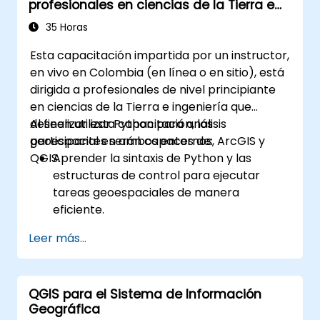
profesionales en ciencias de la Tierra e
Fundamental.
ingeniería
35 Horas
Esta capacitación impartida por un instructor,
en vivo en Colombia (en línea o en sitio), está
dirigida a profesionales de nivel principiante
en ciencias de la Tierra e ingeniería que
deseen utilizar Python para análisis
Al finalizar esta capacitación, los
geoespacial en ambos entornos, ArcGIS y
participantes serán capaces de:
QGIS.
Aprender la sintaxis de Python y las
estructuras de control para ejecutar
tareas geoespaciales de manera
eficiente.
Utilizar Pandas, Numpy y Matplotlib para
Leer más...
el análisis y la visualización de datos en
sistemas de información geográfica (SIG).
Manipular y analizar datos vectoriales
QGIS para el Sistema de Información
con las bibliotecas Geopandas, Arcpy y
Geográfica
PyQGIS.