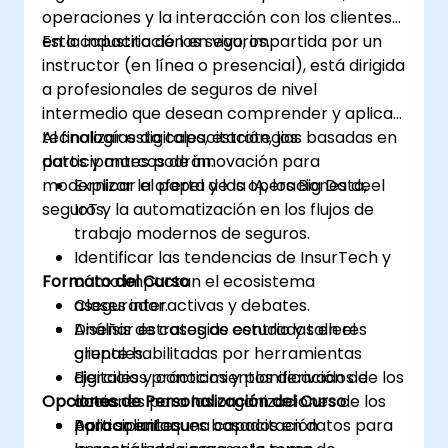
operaciones y la interacción con los clientes
en la industria de los seguros.
Esta capacitación en vivo, impartida por un
instructor (en línea o presencial), está dirigida
a profesionales de seguros de nivel
intermedio que desean comprender y aplicar
tecnologías digitales, estrategias basadas en
Al finalizar esta capacitación, los
datos y marcos de innovación para
participantes podrán:
modernizar la oferta y las operaciones de
Explicar el papel de la IA, los Big Data, el
seguros.
IoT y la automatización en los flujos de
trabajo modernos de seguros.
Identificar las tendencias de InsurTech y
Formato del Curso
cómo impactan el ecosistema
asegurador.
Clases interactivas y debates.
Diseñar estrategias centradas en el
Análisis de casos de estudio y talleres
cliente habilitadas por herramientas
grupales.
digitales y conocimientos derivados de los
Ejercicios prácticos y planificación de
Opciones de Personalización del Curso
datos.
acciones para las organizaciones de los
Aplicar enfoques basados en datos para
participantes.
Para solicitar una capacitación