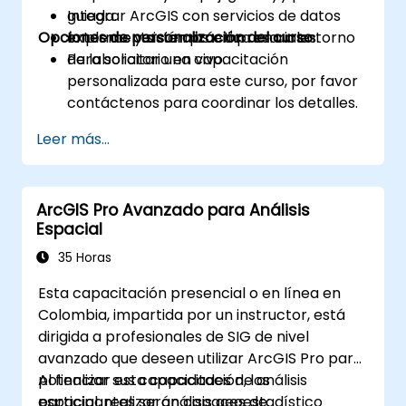
Integrar ArcGIS con servicios de datos
guiada.
Opciones de personalización del curso
externos y sistemas empresariales.
Implementación práctica en un entorno
de laboratorio en vivo.
Para solicitar una capacitación
personalizada para este curso, por favor
contáctenos para coordinar los detalles.
Leer más...
ArcGIS Pro Avanzado para Análisis
Espacial
35 Horas
Esta capacitación presencial o en línea en
Colombia, impartida por un instructor, está
dirigida a profesionales de SIG de nivel
avanzado que deseen utilizar ArcGIS Pro para
potenciar sus capacidades de análisis
Al finalizar esta capacitación, los
espacial, realizar análisis geoestadístico
participantes serán capaces de: