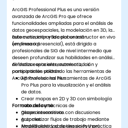
ArcGIS Professional Plus es una versión
avanzada de ArcGIS Pro que ofrece
funcionalidades ampliadas para el análisis de
datos geoespaciales, la modelación en 3D, la
automatización y la colaboración
Este curso, impartido por un instructor en vivo
empresarial.
(en línea o presencial), está dirigido a
profesionales de SIG de nivel intermedio que
deseen profundizar sus habilidades en análisis
de datos espaciales, automatización y
Al finalizar este entrenamiento, los
compartición utilizando las herramientas de
participantes podrán:
ArcGIS Professional Plus.
Aprovechar las herramientas de ArcGIS
Pro Plus para la visualización y el análisis
de datos.
Crear mapas en 2D y 3D con simbología
Formato del curso
avanzada y técnicas de
geoprosesamiento.
Clases interactivas con discusiones
Automatizar flujos de trabajo mediante
grupales.
ModelBuilder y scripting en Python.
Amplia cantidad de ejercicios y práctica