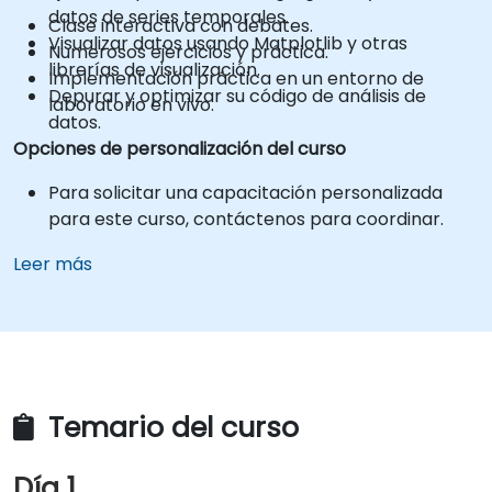
datos de series temporales.
Clase interactiva con debates.
Visualizar datos usando Matplotlib y otras
Numerosos ejercicios y práctica.
librerías de visualización.
Implementación práctica en un entorno de
Depurar y optimizar su código de análisis de
laboratorio en vivo.
datos.
Opciones de personalización del curso
Para solicitar una capacitación personalizada
para este curso, contáctenos para coordinar.
Leer más
Temario del curso
Día 1