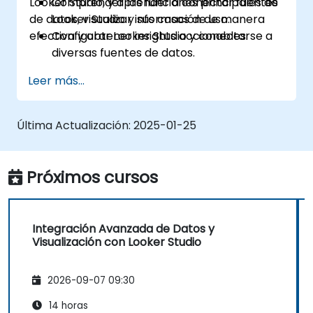
Looker Studio, y aprender a conectar fuentes
Comprender las funciones principales de
de datos, visualizar información de manera
Looker Studio y sus casos de uso.
efectiva y obtener insights accionables.
Configurar Looker Studio y conectarse a
diversas fuentes de datos.
Crear tableros atractivos con gráficos,
Leer más...
diagramas y filtros.
Personalizar informes según audiencias
específicas y necesidades empresariales.
Última Actualización:
2025-01-25
Colaborar y compartir tableros de
manera efectiva.
Próximos cursos
Integración Avanzada de Datos y
Visualización con Looker Studio
2026-09-07 09:30
14 horas