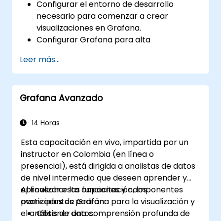
Configurar el entorno de desarrollo
necesario para comenzar a crear
visualizaciones en Grafana.
Configurar Grafana para alta
disponibilidad.
Leer más...
Personalizar paneles y tableros con
datos.
Configurar un proxy inverso para obtener
Grafana Avanzado
velocidades de carga rápidas.
14 Horas
Esta capacitación en vivo, impartida por un
instructor en Colombia (en línea o
presencial), está dirigida a analistas de datos
de nivel intermedio que deseen aprender y
aprovechar las funciones y componentes
Al finalizar esta capacitación, los
avanzados de Grafana para la visualización y
participantes podrán:
el análisis de datos.
Obtener una comprensión profunda de