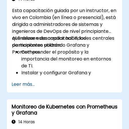
Esta capacitación guiada por un instructor, en
vivo en Colombia (en línea o presencial), está
dirigida a administradores de sistemas y
ingenieros de DevOps de nivel principiante
que deseen desarrollar habilidades centrales
Al finalizar esta capacitación, los
de monitoreo utilizando Grafana y
participantes podrán:
Prometheus.
Comprender el propósito y la
importancia del monitoreo en entornos
de TI.
Instalar y configurar Grafana y
Prometheus para tareas básicas de
Leer más...
monitoreo.
Crear paneles simples y configuraciones
de alerta para visualizar el rendimiento
Monitoreo de Kubernetes con Prometheus
del sistema.
y Grafana
Aplicar las mejores prácticas para
monitorear la disponibilidad y el
14 Horas
rendimiento del sistema.