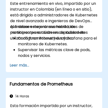
Este entrenamiento en vivo, impartido por un
instructor en Colombia (en línea o en sitio),
está dirigido a administradores de Kubernetes
de nivel avanzado e ingenieros de DevOps
que deseen mejorar sus habilidades de
Al finalizar este entrenamiento, los
monitoreo para clústeres de Kubernetes
participantes estarán en capacidad de:
utilizando Prometheus y Grafana.
Configurar Prometheus y Grafana para el
monitoreo de Kubernetes.
Supervisar las métricas clave de pods,
nodos y servicios.
Crear paneles dinámicos para visualizar
Leer más...
la salud y el rendimiento del clúster.
Implementar estrategias de alertas para
resolver problemas de forma proactiva.
Fundamentos de Prometheus
Aplicar las mejores prácticas para
escalar soluciones de monitoreo en
entornos de Kubernetes.
14 Horas
Esta formación impartida por un instructor,