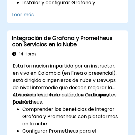
Instalar y configurar Grafana y
Prometheus en un entorno Linux.
Leer más...
Configurar fuentes de datos básicas y
paneles en Grafana.
Monitorizar métricas del sistema y
Integración de Grafana y Prometheus
visualizar datos utilizando Prometheus.
con Servicios en la Nube
14 Horas
Esta formación impartida por un instructor,
en vivo en Colombia (en línea o presencial),
está dirigida a ingenieros de nube y DevOps
de nivel intermedio que deseen mejorar la
observabilidad en la nube con Grafana y
Al finalizar esta formación, los participantes
Prometheus.
podrán:
Comprender los beneficios de integrar
Grafana y Prometheus con plataformas
en la nube.
Configurar Prometheus para el