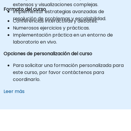
extensos y visualizaciones complejas.
Formato del curso
Implementar estrategias avanzadas de
resolución de problemas y escalabilidad.
Conferencias interactivas y debates.
Numerosos ejercicios y prácticas.
Implementación práctica en un entorno de
laboratorio en vivo.
Opciones de personalización del curso
Para solicitar una formación personalizada para
este curso, por favor contáctenos para
coordinarlo.
Leer más