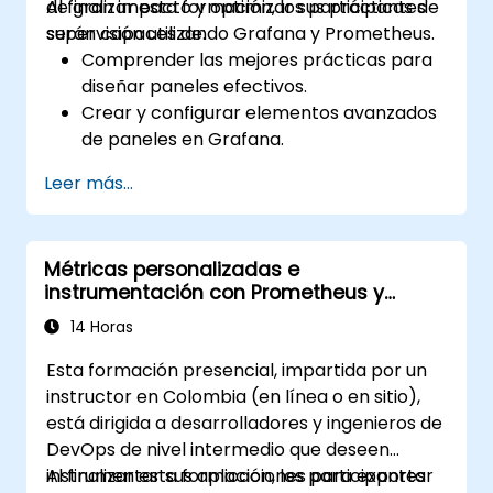
de gran impacto y optimizar sus prácticas de
Al finalizar esta formación, los participantes
supervisión utilizando Grafana y Prometheus.
serán capaces de:
Comprender las mejores prácticas para
diseñar paneles efectivos.
Crear y configurar elementos avanzados
de paneles en Grafana.
Aprovechar las plantillas de Grafana
Leer más...
para crear paneles dinámicos y
reutilizables.
Implementar mecanismos de alertas
Métricas personalizadas e
para mejorar la conciencia operativa.
instrumentación con Prometheus y
Grafana
14 Horas
Esta formación presencial, impartida por un
instructor en Colombia (en línea o en sitio),
está dirigida a desarrolladores y ingenieros de
DevOps de nivel intermedio que deseen
instrumentar sus aplicaciones para exportar
Al finalizar esta formación, los participantes