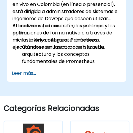
en vivo en Colombia (en línea o presencial),
está dirigida a administradores de sistemas e
ingenieros de DevOps que deseen utilizar
Prometheus para monitorear sistemas y
Al finalizar esta formación, los participantes
aplicaciones de forma nativa o a través de
podrán:
microservicios altamente dinámicos
Instalar y configurar Prometheus.
ejecutándose en un entorno en la nube.
Comprender las características, la
arquitectura y los conceptos
fundamentales de Prometheus.
Aprender a consultar datos utilizando
Leer más...
PromQL.
Crear visualizaciones y paneles de control
con Grafana.
Configurar reglas de supervisión y alertas
para sistemas.
Categorías Relacionadas
Analizar y optimizar el rendimiento de
sistemas y aplicaciones.
Habilitar la integración segura con puntos
finales remotos y sistemas existentes.