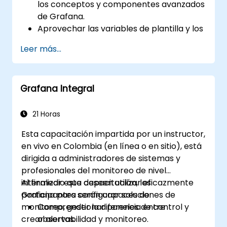
los conceptos y componentes avanzados
de Grafana.
Aprovechar las variables de plantilla y los
dashboards dinámicos para mejorar la
Leer más...
visualización de datos.
Utilizar el lenguaje de consulta de Grafana
(Grafana Query Language) para realizar
Grafana Integral
consultas complejas.
Aprender las mejores prácticas para
escalar Grafana, optimizar el rendimiento
21 Horas
y garantizar alta disponibilidad.
Esta capacitación impartida por un instructor,
en vivo en Colombia (en línea o en sitio), está
dirigida a administradores de sistemas y
profesionales del monitoreo de nivel
intermedio que deseen utilizar eficazmente
Al finalizar esta capacitación, los
Grafana para configurar soluciones de
participantes serán capaces de:
monitoreo, gestionar paneles de control y
Comprender la diferencia entre
crear alertas.
observabilidad y monitoreo.