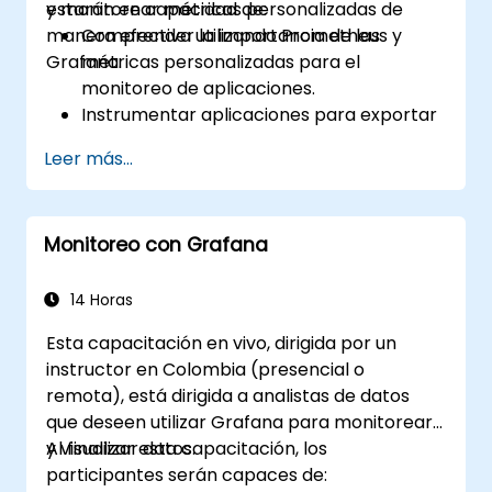
y monitorear métricas personalizadas de
estarán en capacidad de:
manera efectiva utilizando Prometheus y
Comprender la importancia de las
Grafana.
métricas personalizadas para el
monitoreo de aplicaciones.
Instrumentar aplicaciones para exportar
métricas personalizadas a Prometheus.
Leer más...
Crear y configurar tableros en Grafana
para visualizar métricas personalizadas.
Aplicar las mejores prácticas para
Monitoreo con Grafana
integrar el monitoreo en el ciclo de vida
de desarrollo.
14 Horas
Esta capacitación en vivo, dirigida por un
instructor en Colombia (presencial o
remota), está dirigida a analistas de datos
que deseen utilizar Grafana para monitorear
y visualizar datos.
Al finalizar esta capacitación, los
participantes serán capaces de: