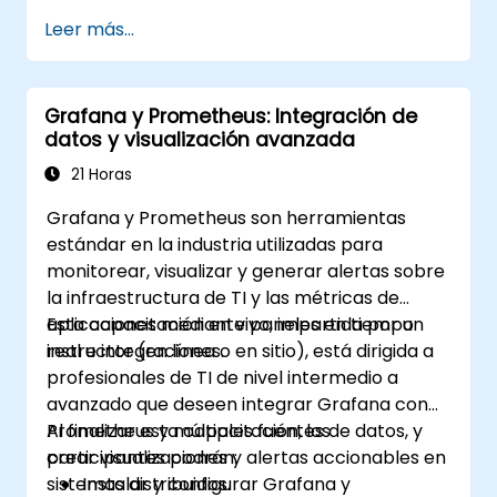
monitoreo de recursos basados en la
Leer más...
nube.
Configurar Grafana para visualizar
métricas de servicios en la nube.
Grafana y Prometheus: Integración de
Aprovechar herramientas e
datos y visualización avanzada
integraciones nativas de la nube para
escalar el monitoreo.
21 Horas
Grafana y Prometheus son herramientas
estándar en la industria utilizadas para
monitorear, visualizar y generar alertas sobre
la infraestructura de TI y las métricas de
aplicaciones mediante paneles en tiempo
Esta capacitación en vivo, impartida por un
real e integraciones.
instructor (en línea o en sitio), está dirigida a
profesionales de TI de nivel intermedio a
avanzado que deseen integrar Grafana con
Prometheus y múltiples fuentes de datos, y
Al finalizar esta capacitación, los
crear visualizaciones y alertas accionables en
participantes podrán:
sistemas distribuidos.
Instalar y configurar Grafana y