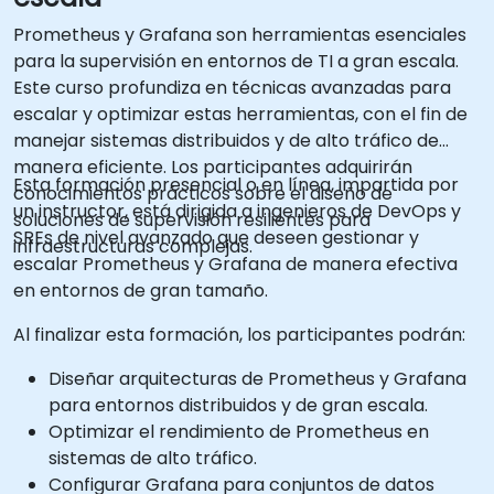
Prometheus y Grafana son herramientas esenciales
para la supervisión en entornos de TI a gran escala.
Este curso profundiza en técnicas avanzadas para
escalar y optimizar estas herramientas, con el fin de
manejar sistemas distribuidos y de alto tráfico de
manera eficiente. Los participantes adquirirán
Esta formación presencial o en línea, impartida por
conocimientos prácticos sobre el diseño de
un instructor, está dirigida a ingenieros de DevOps y
soluciones de supervisión resilientes para
SREs de nivel avanzado que deseen gestionar y
infraestructuras complejas.
escalar Prometheus y Grafana de manera efectiva
en entornos de gran tamaño.
Al finalizar esta formación, los participantes podrán:
Diseñar arquitecturas de Prometheus y Grafana
para entornos distribuidos y de gran escala.
Optimizar el rendimiento de Prometheus en
sistemas de alto tráfico.
Configurar Grafana para conjuntos de datos