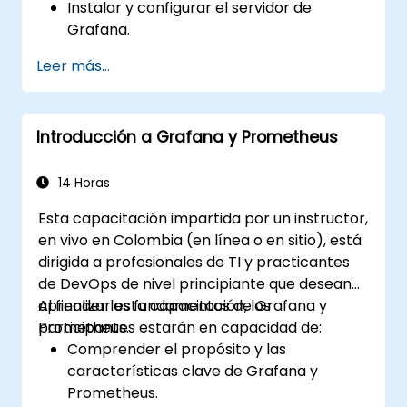
Instalar y configurar el servidor de
Grafana.
Configurar y conectar diversas fuentes
Leer más...
de datos como Prometheus, InfluxDB y
ElasticSearch.
Crear, gestionar y personalizar paneles
Introducción a Grafana y Prometheus
de control y gráficos.
Utilizar variables y consultas para crear
paneles de control dinámicos.
14 Horas
Configurar notificaciones y alertas a
Esta capacitación impartida por un instructor,
través de Grafana.
en vivo en Colombia (en línea o en sitio), está
Instalar y gestionar complementos para
dirigida a profesionales de TI y practicantes
ampliar la funcionalidad de Grafana.
de DevOps de nivel principiante que desean
aprender los fundamentos de Grafana y
Al finalizar esta capacitación, los
Prometheus.
participantes estarán en capacidad de:
Comprender el propósito y las
características clave de Grafana y
Prometheus.