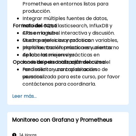
Prometheus en entornos listos para
producción.
Integrar múltiples fuentes de datos,
Formato del curso
incluidas SQL, Elasticsearch, InfluxDB y
APIs en la nube.
Clase magistral interactiva y discusión.
Crear paneles avanzados con variables,
Muchos ejercicios y práctica.
plantillas, transformaciones y alertas.
Implementación práctica en un entorno
Aplicar las mejores prácticas en
de laboratorio en vivo.
Opciones de personalización del curso
modelado de datos, optimización del
rendimiento y control de acceso de
Para solicitar una capacitación
usuarios.
personalizada para este curso, por favor
contáctenos para coordinarla.
Leer más...
Monitoreo con Grafana y Prometheus
14 Horas