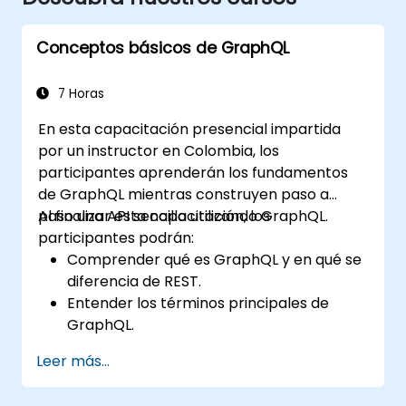
Conceptos básicos de GraphQL
7 Horas
En esta capacitación presencial impartida
por un instructor en Colombia, los
participantes aprenderán los fundamentos
de GraphQL mientras construyen paso a
paso una API sencilla utilizando GraphQL.
Al finalizar esta capacitación, los
participantes podrán:
Comprender qué es GraphQL y en qué se
diferencia de REST.
Entender los términos principales de
GraphQL.
Configurar un entorno de desarrollo para
Leer más...
GraphQL.
Construir y mejorar una API de GraphQL.