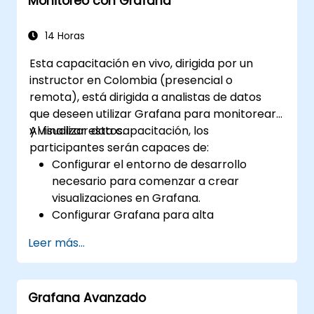
Monitoreo con Grafana
integrar el monitoreo en el ciclo de vida
de desarrollo.
14 Horas
Esta capacitación en vivo, dirigida por un
instructor en Colombia (presencial o
remota), está dirigida a analistas de datos
que deseen utilizar Grafana para monitorear
y visualizar datos.
Al finalizar esta capacitación, los
participantes serán capaces de:
Configurar el entorno de desarrollo
necesario para comenzar a crear
visualizaciones en Grafana.
Configurar Grafana para alta
disponibilidad.
Leer más...
Personalizar paneles y tableros con
datos.
Configurar un proxy inverso para obtener
Grafana Avanzado
velocidades de carga rápidas.