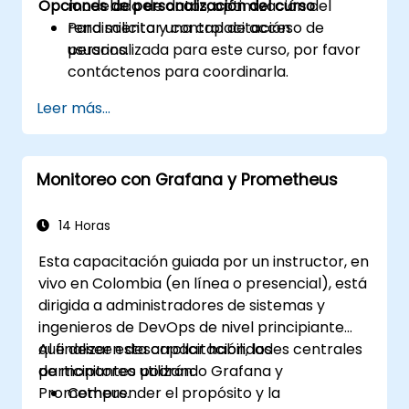
Opciones de personalización del curso
modelado de datos, optimización del
rendimiento y control de acceso de
Para solicitar una capacitación
usuarios.
personalizada para este curso, por favor
contáctenos para coordinarla.
Leer más...
Monitoreo con Grafana y Prometheus
14 Horas
Esta capacitación guiada por un instructor, en
vivo en Colombia (en línea o presencial), está
dirigida a administradores de sistemas y
ingenieros de DevOps de nivel principiante
que deseen desarrollar habilidades centrales
Al finalizar esta capacitación, los
de monitoreo utilizando Grafana y
participantes podrán:
Prometheus.
Comprender el propósito y la