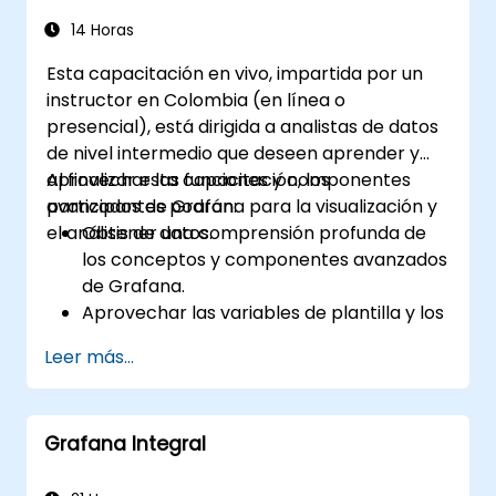
14 Horas
Esta capacitación en vivo, impartida por un
instructor en Colombia (en línea o
presencial), está dirigida a analistas de datos
de nivel intermedio que deseen aprender y
aprovechar las funciones y componentes
Al finalizar esta capacitación, los
avanzados de Grafana para la visualización y
participantes podrán:
el análisis de datos.
Obtener una comprensión profunda de
los conceptos y componentes avanzados
de Grafana.
Aprovechar las variables de plantilla y los
dashboards dinámicos para mejorar la
Leer más...
visualización de datos.
Utilizar el lenguaje de consulta de Grafana
(Grafana Query Language) para realizar
Grafana Integral
consultas complejas.
Aprender las mejores prácticas para