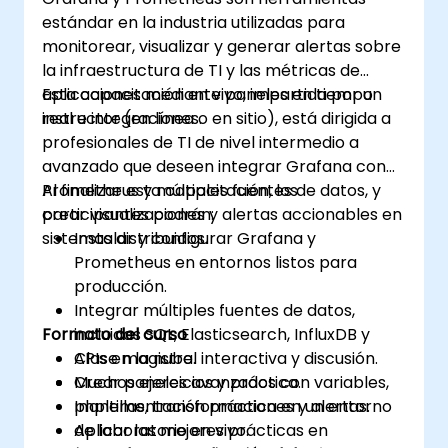
estándar en la industria utilizadas para
monitorear, visualizar y generar alertas sobre
la infraestructura de TI y las métricas de
aplicaciones mediante paneles en tiempo
Esta capacitación en vivo, impartida por un
real e integraciones.
instructor (en línea o en sitio), está dirigida a
profesionales de TI de nivel intermedio a
avanzado que deseen integrar Grafana con
Prometheus y múltiples fuentes de datos, y
Al finalizar esta capacitación, los
crear visualizaciones y alertas accionables en
participantes podrán:
sistemas distribuidos.
Instalar y configurar Grafana y
Prometheus en entornos listos para
producción.
Integrar múltiples fuentes de datos,
Formato del curso
incluidas SQL, Elasticsearch, InfluxDB y
APIs en la nube.
Clase magistral interactiva y discusión.
Crear paneles avanzados con variables,
Muchos ejercicios y práctica.
plantillas, transformaciones y alertas.
Implementación práctica en un entorno
Aplicar las mejores prácticas en
de laboratorio en vivo.