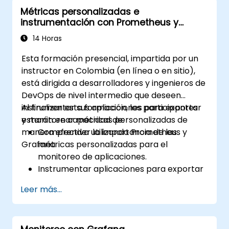
Implementar mecanismos de alertas
Métricas personalizadas e
para mejorar la conciencia operativa.
instrumentación con Prometheus y
Grafana
14 Horas
Esta formación presencial, impartida por un
instructor en Colombia (en línea o en sitio),
está dirigida a desarrolladores y ingenieros de
DevOps de nivel intermedio que deseen
instrumentar sus aplicaciones para exportar
Al finalizar esta formación, los participantes
y monitorear métricas personalizadas de
estarán en capacidad de:
manera efectiva utilizando Prometheus y
Comprender la importancia de las
Grafana.
métricas personalizadas para el
monitoreo de aplicaciones.
Instrumentar aplicaciones para exportar
métricas personalizadas a Prometheus.
Leer más...
Crear y configurar tableros en Grafana
para visualizar métricas personalizadas.
Aplicar las mejores prácticas para