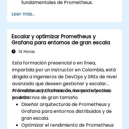
fundamentales de Prometheus.
Aprender a consultar datos utilizando
Leer más...
PromQL.
Crear visualizaciones y paneles de control
con Grafana.
Escalar y optimizar Prometheus y
Configurar reglas de supervisión y alertas
Grafana para entornos de gran escala
para sistemas.
Analizar y optimizar el rendimiento de
14 Horas
sistemas y aplicaciones.
Esta formación presencial o en línea,
Habilitar la integración segura con puntos
impartida por un instructor en Colombia, está
finales remotos y sistemas existentes.
dirigida a ingenieros de DevOps y SREs de nivel
avanzado que deseen gestionar y escalar
Prometheus y Grafana de manera efectiva
Al finalizar esta formación, los participantes
en entornos de gran tamaño.
podrán:
Diseñar arquitecturas de Prometheus y
Grafana para entornos distribuidos y de
gran escala.
Optimizar el rendimiento de Prometheus