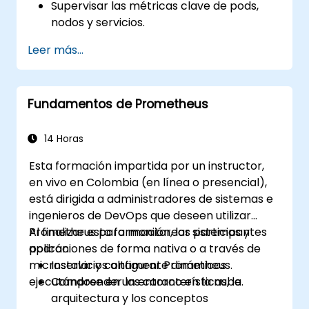
Supervisar las métricas clave de pods,
nodos y servicios.
Crear paneles dinámicos para visualizar
Leer más...
la salud y el rendimiento del clúster.
Implementar estrategias de alertas para
resolver problemas de forma proactiva.
Fundamentos de Prometheus
Aplicar las mejores prácticas para
escalar soluciones de monitoreo en
entornos de Kubernetes.
14 Horas
Esta formación impartida por un instructor,
en vivo en Colombia (en línea o presencial),
está dirigida a administradores de sistemas e
ingenieros de DevOps que deseen utilizar
Prometheus para monitorear sistemas y
Al finalizar esta formación, los participantes
aplicaciones de forma nativa o a través de
podrán:
microservicios altamente dinámicos
Instalar y configurar Prometheus.
ejecutándose en un entorno en la nube.
Comprender las características, la
arquitectura y los conceptos