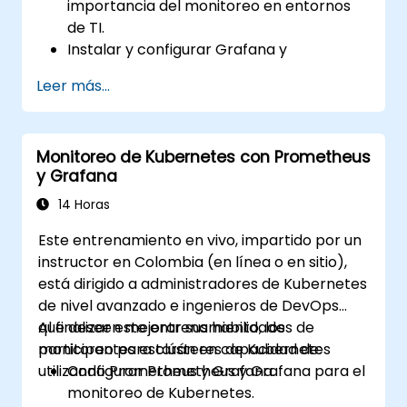
importancia del monitoreo en entornos
de TI.
Instalar y configurar Grafana y
Prometheus para tareas básicas de
Leer más...
monitoreo.
Crear paneles simples y configuraciones
de alerta para visualizar el rendimiento
Monitoreo de Kubernetes con Prometheus
del sistema.
y Grafana
Aplicar las mejores prácticas para
monitorear la disponibilidad y el
14 Horas
rendimiento del sistema.
Este entrenamiento en vivo, impartido por un
instructor en Colombia (en línea o en sitio),
está dirigido a administradores de Kubernetes
de nivel avanzado e ingenieros de DevOps
que deseen mejorar sus habilidades de
Al finalizar este entrenamiento, los
monitoreo para clústeres de Kubernetes
participantes estarán en capacidad de:
utilizando Prometheus y Grafana.
Configurar Prometheus y Grafana para el
monitoreo de Kubernetes.