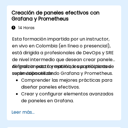
rápidamente.
Creación de paneles efectivos con
Utilizar Grafana para visualizar y
Grafana y Prometheus
gestionar las alertas de manera efectiva.
14 Horas
Esta formación impartida por un instructor,
en vivo en Colombia (en línea o presencial),
está dirigida a profesionales de DevOps y SRE
de nivel intermedio que desean crear paneles
de gran impacto y optimizar sus prácticas de
Al finalizar esta formación, los participantes
supervisión utilizando Grafana y Prometheus.
serán capaces de:
Comprender las mejores prácticas para
diseñar paneles efectivos.
Crear y configurar elementos avanzados
de paneles en Grafana.
Aprovechar las plantillas de Grafana
Leer más...
para crear paneles dinámicos y
reutilizables.