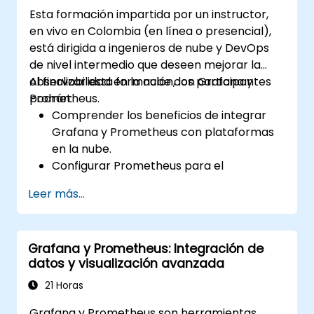
Configurar notificaciones y alertas a
Esta formación impartida por un instructor,
través de Grafana.
en vivo en Colombia (en línea o presencial),
Instalar y gestionar complementos para
está dirigida a ingenieros de nube y DevOps
ampliar la funcionalidad de Grafana.
de nivel intermedio que deseen mejorar la
observabilidad en la nube con Grafana y
Al finalizar esta formación, los participantes
Prometheus.
podrán:
Comprender los beneficios de integrar
Grafana y Prometheus con plataformas
en la nube.
Configurar Prometheus para el
monitoreo de recursos basados en la
Leer más...
nube.
Configurar Grafana para visualizar
métricas de servicios en la nube.
Grafana y Prometheus: Integración de
Aprovechar herramientas e
datos y visualización avanzada
integraciones nativas de la nube para
escalar el monitoreo.
21 Horas
Grafana y Prometheus son herramientas