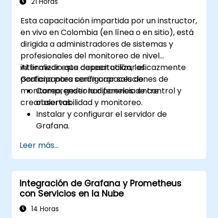
escalar Grafana, optimizar el rendimiento
21 Horas
y garantizar alta disponibilidad.
Esta capacitación impartida por un instructor,
en vivo en Colombia (en línea o en sitio), está
dirigida a administradores de sistemas y
profesionales del monitoreo de nivel
intermedio que deseen utilizar eficazmente
Al finalizar esta capacitación, los
Grafana para configurar soluciones de
participantes serán capaces de:
monitoreo, gestionar paneles de control y
Comprender la diferencia entre
crear alertas.
observabilidad y monitoreo.
Instalar y configurar el servidor de
Grafana.
Configurar y conectar diversas fuentes
Leer más...
de datos como Prometheus, InfluxDB y
ElasticSearch.
Crear, gestionar y personalizar paneles
Integración de Grafana y Prometheus
de control y gráficos.
con Servicios en la Nube
Utilizar variables y consultas para crear
paneles de control dinámicos.
14 Horas