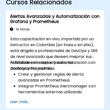
Cursos Relacionados
Alertas Avanzadas y Automatización con
Grafana y Prometheus
14 Horas
Esta capacitación en vivo, impartida por un
instructor en Colombia (en línea o en sitio),
está dirigida a profesionales de DevOps y SRE
de nivel avanzado que deseen mejorar sus
habilidades en alertas y automatización con
Al finalizar esta capacitación, los
Grafana y Prometheus.
participantes podrán:
Crear y gestionar reglas de alerta
avanzadas en Prometheus.
Integrar Prometheus Alertmanager con
herramientas externas utilizando
webhooks.
Leer más...
Automatizar las respuestas a las alertas
para resolver problemas más