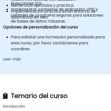
inyecciones SQL.
Numerosos ejercicios y práctica.
Implementar contextos de aplicación, VPD y
Implementación práctica en un entorno de
unidades de programa seguras para soluciones
laboratorio en vivo.
de bases de datos robustas.
Opciones de personalización del curso
Para solicitar una formación personalizada para
este curso, por favor contáctenos para
coordinar.
Leer más
Temario del curso
Introducción