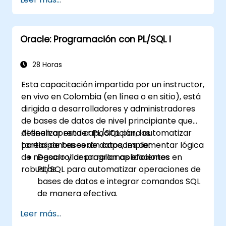
Implementar estructuras de
programación PL/SQL para gestionar
datos y operaciones de base de datos.
Oracle: Programación con PL/SQL I
Optimizar consultas SQL para mejorar el
rendimiento.
Utilizar funciones avanzadas de PL/SQL
28 Horas
como colecciones, procesamiento por
Esta capacitación impartida por un instructor,
lotes y manejo de errores.
en vivo en Colombia (en línea o en sitio), está
Aprender a depurar y gestionar
dirigida a desarrolladores y administradores
programas PL/SQL de manera efectiva.
de bases de datos de nivel principiante que
deseen aprender PL/SQL para automatizar
Al finalizar esta capacitación, los
tareas de bases de datos, implementar lógica
participantes serán capaces de:
de negocio y desarrollar aplicaciones
Desarrollar programas eficientes en
robustas.
PL/SQL para automatizar operaciones de
bases de datos e integrar comandos SQL
de manera efectiva.
Crear unidades de programa reutilizables,
Leer más...
como procedimientos, funciones,