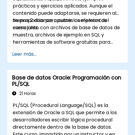
prácticos y ejercicios aplicados. Aunque el
contenido puede adaptarse, se requieren al
menos 2 días para cubrir los elementos
Se proporcionan apuntes completos del
esenciales.
curso junto con archivos de base de datos de
muestra, archivos de ejemplo en SQL y
herramientas de software gratuitas para
acceder a una base de datos ORACLE.
Leer más...
Base de datos Oracle: Programación con
PL/SQL
21 Horas
PL/SQL (Procedural Language/SQL) es la
extensión de Oracle a SQL que permite a los
desarrolladores escribir lógica procedural
directamente dentro de la base de datos.
Este curso, impartido por un instructor y en