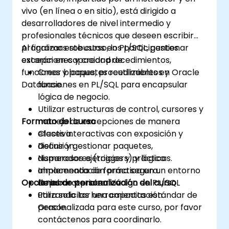
vivo (en línea o en sitio), está dirigido a
desarrolladores de nivel intermedio y
profesionales técnicos que deseen escribir
programas robustos en PL/SQL, gestionar
Al finalizar este curso, los participantes
excepciones y crear procedimientos,
estarán en capacidad de:
funciones y paquetes reutilizables en Oracle
Crear bloques, procedimientos y
Database.
funciones en PL/SQL para encapsular
lógica de negocio.
Utilizar estructuras de control, cursores y
Formato del curso
manejo de excepciones de manera
efectiva.
Clases interactivas con exposición y
Definir y gestionar paquetes,
discusión.
disparadores (triggers) y lógica
Numerosos ejercicios y prácticas.
almacenada de forma segura.
Implementación práctica en un entorno
Opciones de personalización del curso
Depurar y probar código en PL/SQL
de laboratorio en vivo.
utilizando las herramientas estándar de
Para solicitar una capacitación
Oracle.
personalizada para este curso, por favor
contáctenos para coordinarlo.