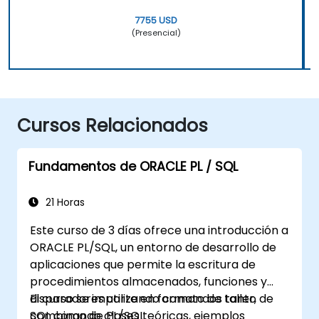
7755 USD
(Presencial)
Cursos Relacionados
Fundamentos de ORACLE PL / SQL
21 Horas
Este curso de 3 días ofrece una introducción a
ORACLE PL/SQL, un entorno de desarrollo de
aplicaciones que permite la escritura de
procedimientos almacenados, funciones y
disparadores utilizando comandos tanto de
El curso se imparte en formato de taller,
SQL como de PL/SQL.
combinando clases teóricas, ejemplos