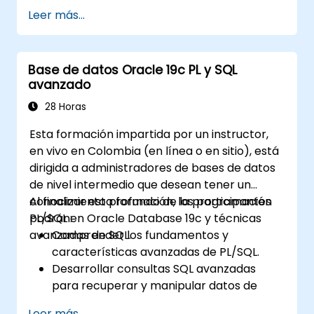
Leer más...
Base de datos Oracle 19c PL y SQL
avanzado
28 Horas
Esta formación impartida por un instructor,
en vivo en Colombia (en línea o en sitio), está
dirigida a administradores de bases de datos
de nivel intermedio que desean tener un
conocimiento profundo de la programación
Al finalizar esta formación, los participantes
PL/SQL en Oracle Database 19c y técnicas
podrán:
avanzadas de SQL.
Comprender los fundamentos y
características avanzadas de PL/SQL.
Desarrollar consultas SQL avanzadas
para recuperar y manipular datos de
manera eficiente.
Leer más...