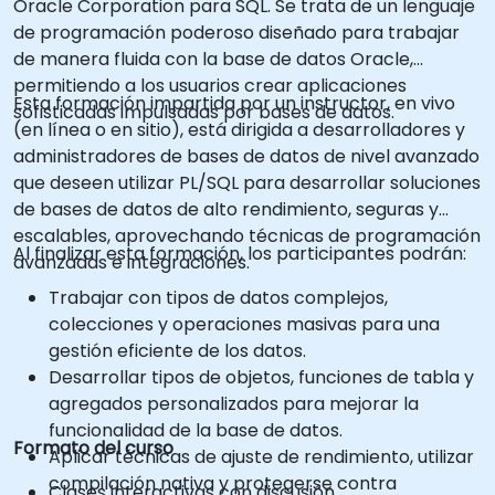
Oracle Corporation para SQL. Se trata de un lenguaje
de programación poderoso diseñado para trabajar
de manera fluida con la base de datos Oracle,
permitiendo a los usuarios crear aplicaciones
Esta formación impartida por un instructor, en vivo
sofisticadas impulsadas por bases de datos.
(en línea o en sitio), está dirigida a desarrolladores y
administradores de bases de datos de nivel avanzado
que deseen utilizar PL/SQL para desarrollar soluciones
de bases de datos de alto rendimiento, seguras y
escalables, aprovechando técnicas de programación
Al finalizar esta formación, los participantes podrán:
avanzadas e integraciones.
Trabajar con tipos de datos complejos,
colecciones y operaciones masivas para una
gestión eficiente de los datos.
Desarrollar tipos de objetos, funciones de tabla y
agregados personalizados para mejorar la
funcionalidad de la base de datos.
Formato del curso
Aplicar técnicas de ajuste de rendimiento, utilizar
compilación nativa y protegerse contra
Clases interactivas con discusión.