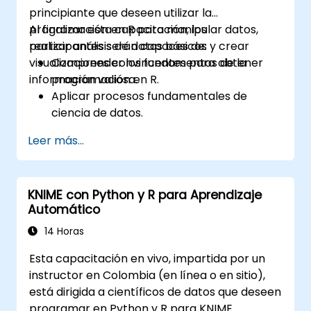
principiante que deseen utilizar la
programación en R para manipular datos,
Al finalizar esta capacitación, los
realizar análisis de datos básicos y crear
participantes serán capaces de:
visualizaciones convincentes para obtener
Comprender los fundamentos de la
información valiosa.
programación en R.
Aplicar procesos fundamentales de
ciencia de datos.
Crear representaciones visuales de
Leer más...
datos.
KNIME con Python y R para Aprendizaje
Automático
14 Horas
Esta capacitación en vivo, impartida por un
instructor en Colombia (en línea o en sitio),
está dirigida a científicos de datos que deseen
programar en Python y R para KNIME.