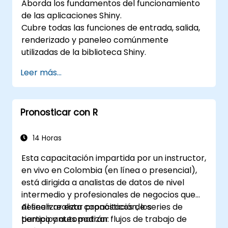
Aborda los fundamentos del funcionamiento
de las aplicaciones Shiny.
Cubre todas las funciones de entrada, salida,
renderizado y paneleo comúnmente
utilizadas de la biblioteca Shiny.
Leer más...
Pronosticar con R
14 Horas
Esta capacitación impartida por un instructor,
en vivo en Colombia (en línea o presencial),
está dirigida a analistas de datos de nivel
intermedio y profesionales de negocios que
deseen realizar pronósticos de series de
Al finalizar esta capacitación, los
tiempo y automatizar flujos de trabajo de
participantes podrán: