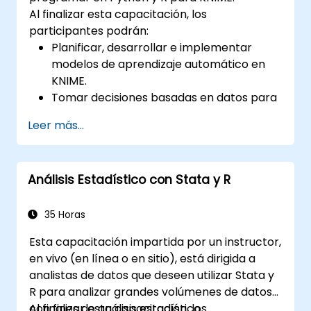
Al finalizar esta capacitación, los
participantes podrán:
Planificar, desarrollar e implementar
modelos de aprendizaje automático en
KNIME.
Tomar decisiones basadas en datos para
optimizar operaciones.
Leer más...
Ejecutar proyectos de ciencia de datos
de principio a fin.
Análisis Estadístico con Stata y R
35 Horas
Esta capacitación impartida por un instructor,
en vivo (en línea o en sitio), está dirigida a
analistas de datos que deseen utilizar Stata y
R para analizar grandes volúmenes de datos
con fines de análisis estadístico.
Al finalizar esta capacitación, los