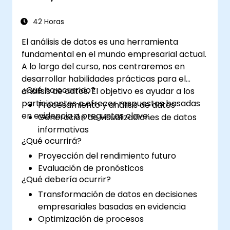
42 Horas
El análisis de datos es una herramienta
fundamental en el mundo empresarial actual.
A lo largo del curso, nos centraremos en
desarrollar habilidades prácticas para el
¿Qué ha ocurrido?
análisis de datos. El objetivo es ayudar a los
participantes a ofrecer respuestas basadas
Procesamiento y análisis de datos
en evidencia a preguntas clave:
Generación de visualizaciones de datos
informativas
¿Qué ocurrirá?
Proyección del rendimiento futuro
Evaluación de pronósticos
¿Qué debería ocurrir?
Transformación de datos en decisiones
empresariales basadas en evidencia
Optimización de procesos