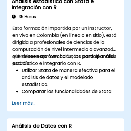
Análisis estadístico con Stata e
integración con R
35 Horas
Esta formación impartida por un instructor,
en vivo en Colombia (en línea o en sitio), está
dirigida a profesionales de ciencias de la
computación de nivel intermedio a avanzado
que deseen aprovechar Stata para el análisis
Al finalizar esta formación, los participantes
estadístico e integrarlo con R.
podrán:
Utilizar Stata de manera efectiva para el
análisis de datos y el modelado
estadístico.
Comparar las funcionalidades de Stata
con las de SPSS y R.
Leer más...
Integrar Stata con R para una
computación estadística fluida.
Desarrollar y automatizar flujos de
Análisis de Datos con R
trabajo utilizando Stata y R.