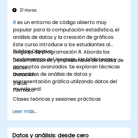
21 Horas
R
es un entorno de código abierto muy
popular para la computación estadística, el
análisis de datos y la creación de gráficos.
Este curso introduce a los estudiantes al
Público Objetivo
lenguaje de programación R. Aborda los
fundamentos del lenguaje, las bibliotecas y
Desarrolladores y profesionales de análisis de
conceptos avanzados. Se exploran técnicas
datos
avanzadas de análisis de datos y
Duración
representación gráfica utilizando datos del
3 días
mundo real.
Formato
Clases teóricas y sesiones prácticas
Leer más...
Datos y análisis: desde cero