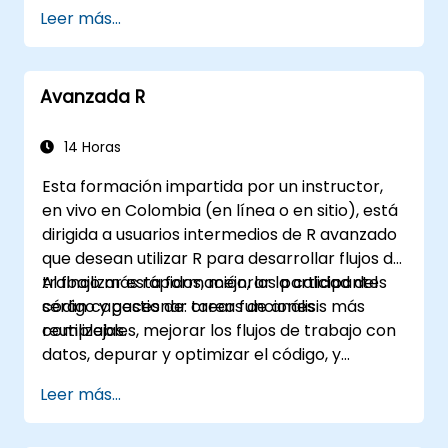
Leer más...
Avanzada R
14 Horas
Esta formación impartida por un instructor,
en vivo en Colombia (en línea o en sitio), está
dirigida a usuarios intermedios de R avanzado
que desean utilizar R para desarrollar flujos de
trabajo más rápidos, mejorar la calidad del
Al finalizar esta formación, los participantes
código y gestionar tareas de análisis más
serán capaces de: crear funciones
complejas.
reutilizables, mejorar los flujos de trabajo con
datos, depurar y optimizar el código, y
generar informes reproducibles.
Leer más...