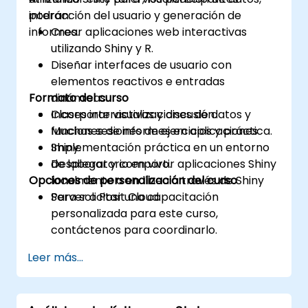
interacción del usuario y generación de
podrán:
informes.
Crear aplicaciones web interactivas
utilizando Shiny y R.
Diseñar interfaces de usuario con
elementos reactivos e entradas
Formato del curso
dinámicas.
Incorporar visualizaciones de datos y
Clases interactivas y discusión.
funciones de informes en aplicaciones
Muchas sesiones de ejercicios y práctica.
Shiny.
Implementación práctica en un entorno
Desplegar y compartir aplicaciones Shiny
de laboratorio en vivo.
Opciones de personalización del curso
localmente o en línea a través de Shiny
Server o Posit Cloud.
Para solicitar una capacitación
personalizada para este curso,
contáctenos para coordinarlo.
Leer más...