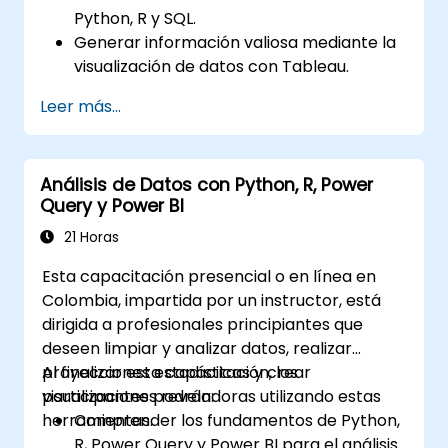
Python, R y SQL.
Generar información valiosa mediante la
visualización de datos con Tableau.
Tomar decisiones basadas en datos para
Leer más...
las operaciones comerciales.
Análisis de Datos con Python, R, Power
Query y Power BI
21 Horas
Esta capacitación presencial o en línea en
Colombia, impartida por un instructor, está
dirigida a profesionales principiantes que
deseen limpiar y analizar datos, realizar
proyecciones estadísticas y crear
Al finalizar esta capacitación, los
visualizaciones reveladoras utilizando estas
participantes podrán:
herramientas.
Comprender los fundamentos de Python,
R, Power Query y Power BI para el análisis