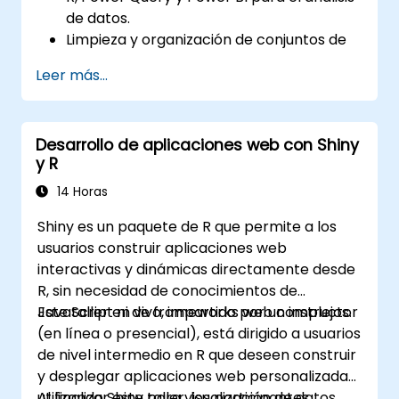
de datos.
Limpieza y organización de conjuntos de
datos usando Python y Power Query.
Leer más...
Realizar análisis estadísticos y
proyecciones con R.
Crear paneles e informes profesionales
Desarrollo de aplicaciones web con Shiny
con Power BI.
y R
Integrar y analizar datos de múltiples
fuentes de manera efectiva.
14 Horas
Shiny es un paquete de R que permite a los
usuarios construir aplicaciones web
interactivas y dinámicas directamente desde
R, sin necesidad de conocimientos de
JavaScript ni de frameworks web complejos.
Este taller en vivo, impartido por un instructor
(en línea o presencial), está dirigido a usuarios
de nivel intermedio en R que deseen construir
y desplegar aplicaciones web personalizadas
utilizando Shiny para visualización de datos,
Al finalizar este taller, los participantes