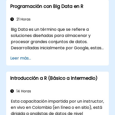
Programación con Big Data en R
21 Horas
Big Data es un término que se refiere a
soluciones diseñadas para almacenar y
procesar grandes conjuntos de datos.
Desarrolladas inicialmente por Google, estas
soluciones de Big Data han evolucionado e
Leer más...
inspirado otros proyectos similares, muchos
de los cuales están disponibles como código
abierto. R es un lenguaje de programación
Introducción a R (Básico a Intermedio)
popular en la industria financiera.
14 Horas
Esta capacitación impartida por un instructor,
en vivo en Colombia (en línea o en sitio), está
dirigida a analistas de datos de nivel