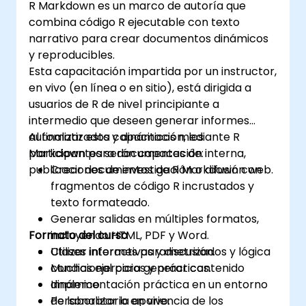
R Markdown es un marco de autoría que
combina código R ejecutable con texto
narrativo para crear documentos dinámicos
y reproducibles.
Esta capacitación impartida por un instructor,
en vivo (en línea o en sitio), está dirigida a
usuarios de R de nivel principiante a
intermedio que deseen generar informes
automatizados y dinámicos mediante R
Al finalizar esta capacitación, los
Markdown para documentación interna,
participantes serán capaces de:
publicaciones de investigación o difusión web.
Crear documentos de R Markdown con
fragmentos de código R incrustados y
texto formateado.
Generar salidas en múltiples formatos,
Formato del curso
incluyendo HTML, PDF y Word.
Utilizar informes parametrizados y lógica
Clases interactivas y discusión.
condicional para generar contenido
Muchas ejercicios y prácticas.
dinámico.
Implementación práctica en un entorno
Personalizar la apariencia de los
de laboratorio en vivo.