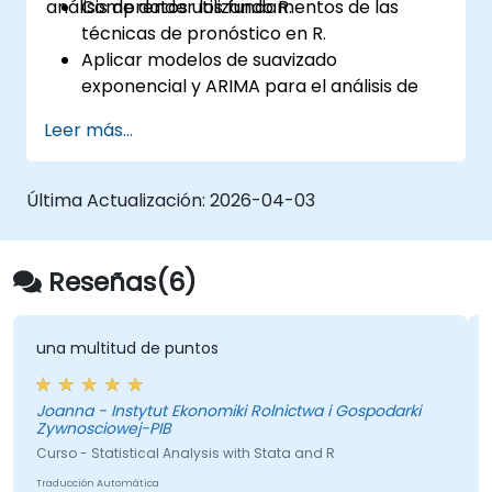
análisis de datos utilizando R.
Comprender los fundamentos de las
técnicas de pronóstico en R.
Aplicar modelos de suavizado
exponencial y ARIMA para el análisis de
series de tiempo.
Leer más...
Utilizar el paquete 'forecast' para generar
modelos de pronóstico precisos.
Automatizar flujos de trabajo de
Última Actualización:
2026-04-03
pronóstico para aplicaciones
empresariales e investigativas.
Reseñas(6)
una multitud de puntos
Joanna - Instytut Ekonomiki Rolnictwa i Gospodarki
Zywnosciowej-PIB
Curso - Statistical Analysis with Stata and R
Traducción Automática