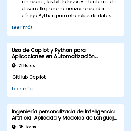
necesario, las bibliotecas y el entorno de
desarrollo para comenzar a escribir
código Python para el análisis de datos.
Analizar datos procedentes de fuentes
Leer más...
como archivos Excel, CSV, JSON y bases
de datos.
Limpiar los datos para mejorar su utilidad
Uso de Copilot y Python para
antes de analizarlos.
Aplicaciones en Automatización
Realizar análisis estadísticos simples.
Industrial
Generar informes que presenten los
21 Horas
datos deseados en el formato adecuado,
GitHub Copilot
desde números simples hasta
visualizaciones de datos.
Leer más...
Obtener información valiosa a partir de
los datos, incluidas las tendencias de
rendimiento y las áreas problemáticas.
Ingeniería personalizada de Inteligencia
Artificial Aplicada y Modelos de Lenguaje
Grande con Python
35 Horas