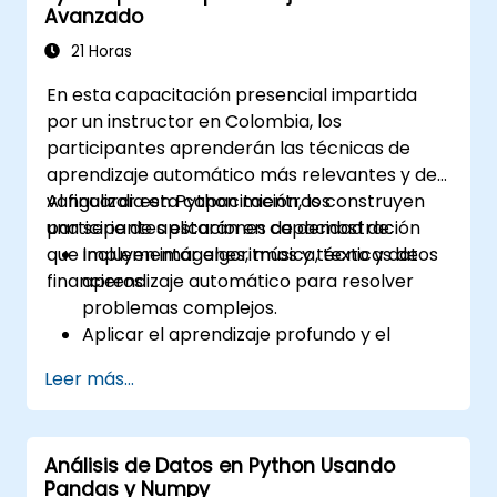
Avanzado
de fuentes en línea.
Crear programas que envíen
21 Horas
notificaciones por correo electrónico.
En esta capacitación presencial impartida
Utilizar las herramientas de depuración
por un instructor en Colombia, los
de Python para resolver errores
participantes aprenderán las técnicas de
rápidamente.
aprendizaje automático más relevantes y de
Controlar programáticamente el mouse
vanguardia en Python mientras construyen
Al finalizar esta capacitación, los
y el teclado para hacer clic y escribir
una serie de aplicaciones de demostración
participantes estarán en capacidad de:
automáticamente.
que incluyen imágenes, música, texto y datos
Implementar algoritmos y técnicas de
financieros.
aprendizaje automático para resolver
problemas complejos.
Aplicar el aprendizaje profundo y el
aprendizaje semisupervisado a
Leer más...
aplicaciones que involucran imágenes,
música, texto y datos financieros.
Llevar los algoritmos de Python a su
Análisis de Datos en Python Usando
máximo potencial.
Pandas y Numpy
Utilizar librerías y paquetes como NumPy