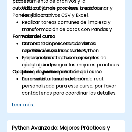
procesamiento de archivos y la
podrán:
automatización de procesos mediante
Utilizar Python para leer, transformar y
Pandas y Polars.
escribir archivos CSV y Excel.
Realizar tareas comunes de limpieza y
transformación de datos con Pandas y
Formato del curso
Polars.
Automatizar procesos de datos
Demostraciones interactivas de
repetitivos con scripts de Python.
codificación y clases cortas.
Empaquetar scripts simples en
Ejercicios prácticos con ejemplos de
ejecutables y seguir las mejores prácticas
código guiados.
Opciones de personalización del curso
para proyectos.
Mini-proyectos prácticos para
automatizar tareas del mundo real.
Para solicitar una formación
personalizada para este curso, por favor
contáctenos para coordinar los detalles.
Leer más...
Python Avanzado: Mejores Prácticas y