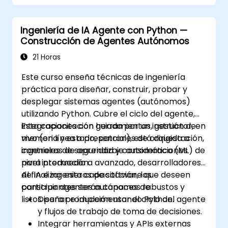
Ingeniería de IA Agente con Python —
Construcción de Agentes Autónomos
21 Horas
Este curso enseña técnicas de ingeniería
práctica para diseñar, construir, probar y
desplegar sistemas agentes (autónomos)
utilizando Python. Cubre el ciclo del agente,
integraciones con herramientas, gestión de
Esta capacitación guiada por un instructor, en
memoria y estado, patrones de orquestación,
vivo (en línea o presencial), está dirigida a
controles de seguridad y consideraciones
ingenieros de aprendizaje automático (ML) de
para producción.
nivel intermedio a avanzado, desarrolladores
de IA e ingenieros de software que deseen
Al finalizar esta capacitación, los
construir agentes autónomos robustos y
participantes serán capaces de:
listos para producción usando Python.
Diseñar e implementar el ciclo del agente
y flujos de trabajo de toma de decisiones.
Integrar herramientas y APIs externas