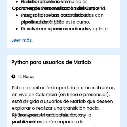
Ejecutar pruebas en múltiples
de laboratorio en vivo.
Opciones de Personalización del Curso
navegadores mediante Selenium Grid.
Integrar pruebas automatizadas con
Para solicitar una capacitación
pipelines de CI/CD.
personalizada para este curso,
Resolver problemas comunes y aplicar
contáctenos para coordinarlo.
mejores prácticas para garantizar la
Leer más...
estabilidad de la automatización.
Python para usuarios de Matlab
14 Horas
Esta capacitación impartida por un instructor,
en vivo en Colombia (en línea o presencial),
está dirigida a usuarios de Matlab que deseen
explorar o realizar una transición hacia
Python para el análisis de datos y la
Al finalizar esta capacitación, los
visualización.
participantes serán capaces de: