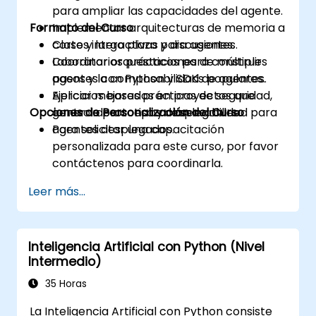
para ampliar las capacidades del agente.
Formato del Curso
Implementar arquitecturas de memoria a
corto y largo plazo para agentes.
Clases interactivas y discusiones.
Coordinar orquestaciones de múltiples
Laboratorios prácticos para construir
pasos y la composabilidad de agentes.
agentes con Python y SDKs populares.
Aplicar mejores prácticas de seguridad,
Ejercicios basados en proyectos que
Opciones de Personalización del Curso
control de acceso y observabilidad para
generan prototipos desplegables.
agentes desplegados.
Para solicitar una capacitación
personalizada para este curso, por favor
contáctenos para coordinarla.
Leer más...
Inteligencia Artificial con Python (Nivel
Intermedio)
35 Horas
La Inteligencia Artificial con Python consiste