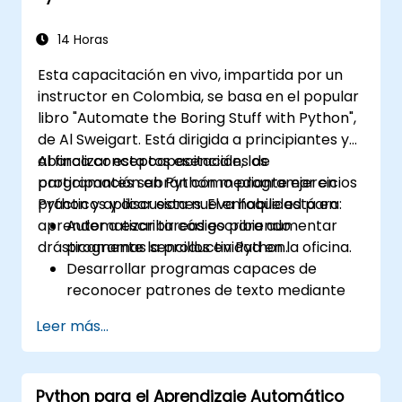
14 Horas
Esta capacitación en vivo, impartida por un
instructor en Colombia, se basa en el popular
libro "Automate the Boring Stuff with Python",
de Al Sweigart. Está dirigida a principiantes y
abarca conceptos esenciales de
Al finalizar esta capacitación, los
programación en Python mediante ejercicios
participantes sabrán cómo programar en
prácticos y discusiones. El enfoque está en
Python y aplicar esta nueva habilidad para:
aprender a escribir código para aumentar
Automatizar tareas escribiendo
drásticamente la productividad en la oficina.
programas sencillos en Python.
Desarrollar programas capaces de
reconocer patrones de texto mediante
"expresiones regulares".
Leer más...
Generar y actualizar hojas de cálculo de
Excel de forma programática.
Analizar documentos PDF y de Word.
Python para el Aprendizaje Automático
Explorar sitios web y extraer información