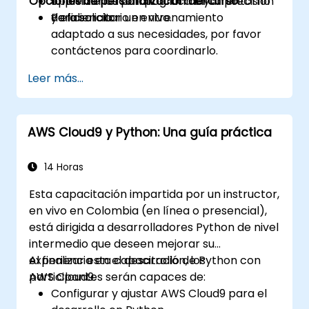
Opciones de personalización del curso
optimizarlos para lograr mayor precisión
Implementación práctica en un entorno
y eficiencia.
de laboratorio en vivo.
Para solicitar un entrenamiento
adaptado a sus necesidades, por favor
contáctenos para coordinarlo.
Leer más...
AWS Cloud9 y Python: Una guía práctica
14 Horas
Esta capacitación impartida por un instructor,
en vivo en Colombia (en línea o presencial),
está dirigida a desarrolladores Python de nivel
intermedio que deseen mejorar su
experiencia en el desarrollo de Python con
Al finalizar esta capacitación, los
AWS Cloud9.
participantes serán capaces de:
Configurar y ajustar AWS Cloud9 para el