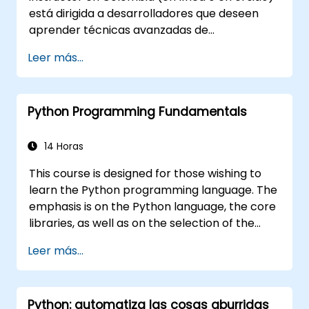
está dirigida a desarrolladores que deseen
aprender técnicas avanzadas de
programación en Python, incluyendo cómo
Leer más...
aplicar este lenguaje versátil para resolver
problemas en áreas como aplicaciones
distribuidas, análisis y visualización de datos,
Python Programming Fundamentals
programación de interfaces de usuario y
scripts de mantenimiento.
14 Horas
This course is designed for those wishing to
learn the Python programming language. The
emphasis is on the Python language, the core
libraries, as well as on the selection of the
best and most useful libraries developed by
Leer más...
the Python community. Python drives
businesses and is used by scientists all over
the world – it is one of the most popular
Python: automatiza las cosas aburridas
programming languages.