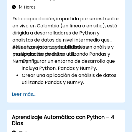
y Theano.
14 Horas
Esta capacitación, impartida por un instructor
en vivo en Colombia (en línea o en sitio), está
dirigida a desarrolladores de Python y
analistas de datos de nivel intermedio que
deseen mejorar sus habilidades en análisis y
Al finalizar esta capacitación, los
manipulación de datos utilizando Pandas y
participantes podrán:
NumPy.
Configurar un entorno de desarrollo que
incluya Python, Pandas y NumPy.
Crear una aplicación de análisis de datos
utilizando Pandas y NumPy.
Realizar operaciones avanzadas de
Leer más...
manipulación, ordenamiento y filtrado de
datos.
Ejecutar operaciones de agregación y
Aprendizaje Automático con Python – 4
analizar datos de series temporales.
Días
Visualizar datos usando Matplotlib y otras
librerías de visualización.