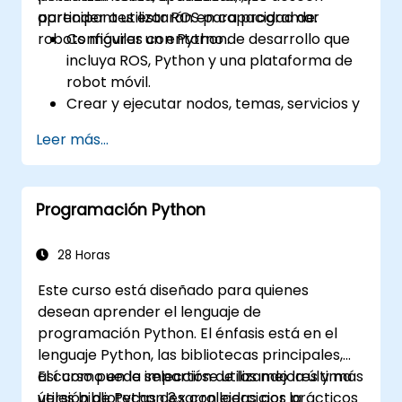
aprender a utilizar ROS para programar
participantes estarán en capacidad de:
robots móviles con Python.
Configurar un entorno de desarrollo que
incluya ROS, Python y una plataforma de
robot móvil.
Crear y ejecutar nodos, temas, servicios y
acciones de ROS utilizando Python.
Leer más...
Utilizar las herramientas y utilidades de
ROS para monitorear y depurar
aplicaciones de ROS.
Programación Python
Emplear paquetes y bibliotecas de ROS
para realizar tareas comunes en robots
móviles.
28 Horas
Integrar ROS con otros frameworks y
Este curso está diseñado para quienes
herramientas.
desean aprender el lenguaje de
Diagnosticar problemas y depurar
programación Python. El énfasis está en el
aplicaciones de ROS.
lenguaje Python, las bibliotecas principales,
así como en la selección de las mejores y más
El curso puede impartirse utilizando la última
útiles bibliotecas desarrolladas por la
versión de Python 3.x con ejercicios prácticos