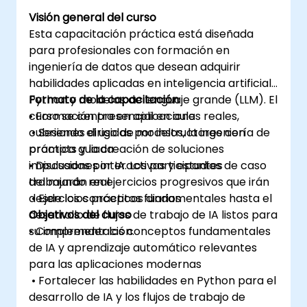
Visión general del curso
Esta capacitación práctica está diseñada
para profesionales con formación en
ingeniería de datos que desean adquirir
habilidades aplicadas en inteligencia artificial,
Python y modelos de lenguaje grande (LLM). El
Formato de la capacitación
curso se centra en aplicaciones reales,
• Formación presencial en aula
cubriendo el uso de modelos, la ingeniería de
• Sesiones dirigidas por instructores con
prompts y la creación de soluciones
práctica guiada
impulsadas por IA. Los participantes
• Discusiones interactivas y estudios de caso
trabajarán en ejercicios progresivos que irán
del mundo real
desde los conceptos fundamentales hasta el
• Ejercicios prácticos diarios
desarrollo de flujos de trabajo de IA listos para
Objetivos del curso
su implementación.
• Comprender los conceptos fundamentales
de IA y aprendizaje automático relevantes
para las aplicaciones modernas
• Fortalecer las habilidades en Python para el
desarrollo de IA y los flujos de trabajo de