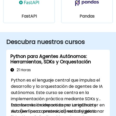
FastAPI
Pandas
Descubra nuestros cursos
Python para Agentes Autónomos:
Herramientas, SDKs y Orquestación
21 Horas
Python es el lenguaje central que impulsa el
desarrollo y la orquestación de agentes de IA
autónomos. Este curso se centra en la
implementación práctica mediante SDKs y
frameworks modernos como LangChain y
Esta formación impartida por un instructor en
AutoGen para construir, conectar y gestionar
vivo (en línea o presencial) está dirigida a