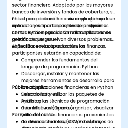
sector financiero. Adoptado por los mayores
bancos de inversión y fondos de cobertura, se
utiliza para desarrollar una amplia gama de
En esta capacitación en vivo impartida por un
aplicaciones financieras, desde programas
instructor, los participantes aprenderán a
centrales de negociación hasta sistemas de
utilizar Python para desarrollar aplicaciones
gestión de riesgos.
prácticas que resuelvan diversos problemas
específicos relacionados con las finanzas.
Al finalizar esta capacitación, los
participantes estarán en capacidad de:
Comprender los fundamentos del
lenguaje de programación Python
Descargar, instalar y mantener las
mejores herramientas de desarrollo para
Público objetivo
crear aplicaciones financieras en Python
Seleccionar y utilizar los paquetes de
Desarrolladores
Python y las técnicas de programación
Analistas
más adecuados para organizar, visualizar
Cuantitativos (Quants)
Formato del curso
y analizar datos financieros provenientes
de diversas fuentes (CSV, Excel, bases de
Combinación de exposición teórica,