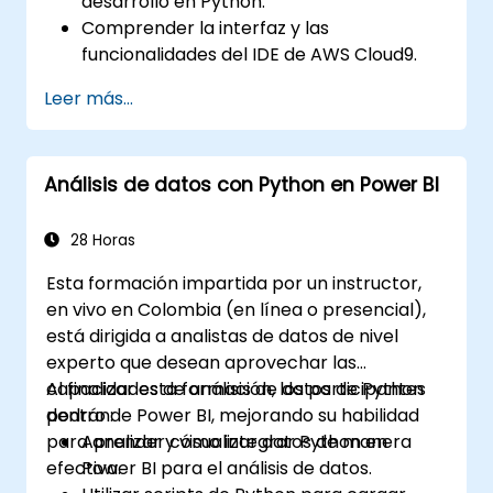
desarrollo en Python.
Comprender la interfaz y las
funcionalidades del IDE de AWS Cloud9.
Escribir, depurar y desplegar aplicaciones
Leer más...
Python en AWS Cloud9.
Colaborar con otros desarrolladores
utilizando la plataforma de AWS Cloud9.
Análisis de datos con Python en Power BI
Integrar AWS Cloud9 con otros servicios
de AWS para despliegues avanzados.
28 Horas
Esta formación impartida por un instructor,
en vivo en Colombia (en línea o presencial),
está dirigida a analistas de datos de nivel
experto que desean aprovechar las
capacidades de análisis de datos de Python
Al finalizar esta formación, los participantes
dentro de Power BI, mejorando su habilidad
podrán:
para analizar y visualizar datos de manera
Aprender cómo integrar Python en
efectiva.
Power BI para el análisis de datos.