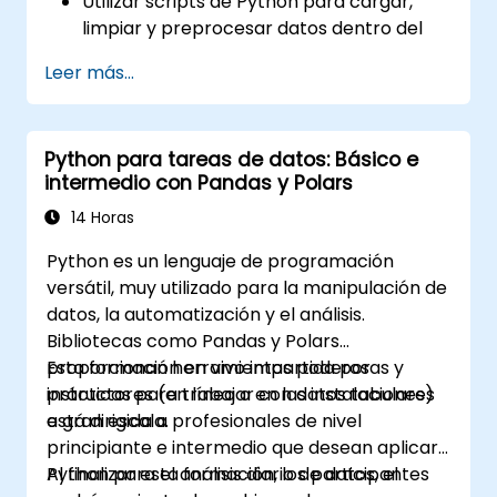
Utilizar scripts de Python para cargar,
limpiar y preprocesar datos dentro del
entorno de Power BI.
Leer más...
Mejorar las capacidades de visualización
de datos creando visualizaciones
personalizadas e interactivas mediante
Python para tareas de datos: Básico e
Python.
intermedio con Pandas y Polars
Adquirir habilidades avanzadas de análisis
de datos utilizando Python.
14 Horas
Python es un lenguaje de programación
versátil, muy utilizado para la manipulación de
datos, la automatización y el análisis.
Bibliotecas como Pandas y Polars
proporcionan herramientas poderosas y
Esta formación en vivo impartida por
prácticas para trabajar con datos tabulares
instructores (en línea o en las instalaciones)
a gran escala.
está dirigida a profesionales de nivel
principiante e intermedio que desean aplicar
Python para el análisis diario de datos, el
Al finalizar esta formación, los participantes