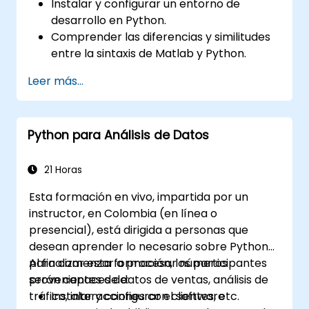
Instalar y configurar un entorno de
desarrollo en Python.
Comprender las diferencias y similitudes
entre la sintaxis de Matlab y Python.
Utilizar Python para obtener información
Leer más...
valiosa a partir de diversos conjuntos de
datos.
Convertir aplicaciones existentes de
Python para Análisis de Datos
Matlab a Python.
Integrar aplicaciones de Matlab y Python.
21 Horas
Esta formación en vivo, impartida por un
instructor, en Colombia (en línea o
presencial), está dirigida a personas que
desean aprender lo necesario sobre Python
para comenzar a procesar números
Al finalizar esta formación, los participantes
provenientes de datos de ventas, análisis de
serán capaces de:
tráfico, interacciones con clientes, etc.
Instalar y configurar el software