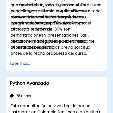
comunidad de Python. Python impulsa
que aprovechan todo su potencial. Este curso
negocios y es utilizado por científicos en todo
puede impartirse en cualquier sistema
el mundo; es uno de los lenguajes de
operativo (todas las variantes de UNIX,
Los ejercicios prácticos constituyen
programación más populares.
incluyendo Linux y Mac OS X, así como
aproximadamente el 70% del tiempo del
Microsoft Windows).
curso, y alrededor del 30% son
demostraciones y presentaciones. Las
discusiones y preguntas pueden realizarse
Nota: la formación puede adaptarse a
durante todo el curso.
necesidades específicas previa solicitud
antes de la fecha propuesta del curso.
Leer más...
Python Avanzado
28 Horas
Esta capacitación en vivo dirigida por un
instructor en Colombia (en línea o en el sitio)