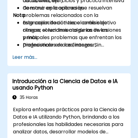
datos, web, etc.)
discusiones, ejercicios y práctica intensiva
Construir aplicaciones que resuelvan
de mano en la aplicación
Nota
problemas relacionados con la
asignación de activos, el análisis de
Esta capacitación tiene como objetivo
riesgos, el rendimiento de las inversiones
ofrecer soluciones a algunos de los
y más
principales problemas que enfrentan los
Diagnosticar errores, integrar,
profesionales de las finanzas. Sin
implementar y optimizar una aplicación
embargo, si desea agregar o profundizar
Leer más...
en Python
en algún tema, herramienta o técnica en
particular, no dude en contactarnos para
coordinarlo.
Introducción a la Ciencia de Datos e IA
usando Python
35 Horas
Explora enfoques prácticos para la Ciencia de
Datos e IA utilizando Python, brindando a los
profesionales las habilidades necesarias para
analizar datos, desarrollar modelos de