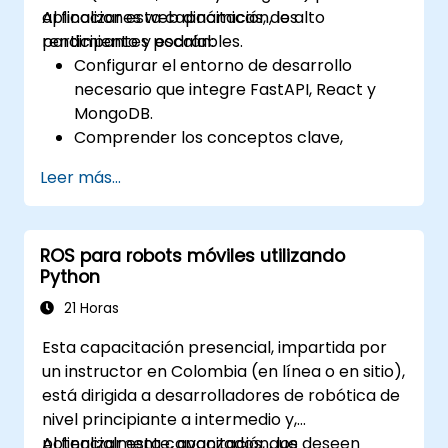
aplicaciones web dinámicas, de alto
Al finalizar esta capacitación, los
rendimiento y escalables.
participantes podrán:
Configurar el entorno de desarrollo
necesario que integre FastAPI, React y
MongoDB.
Comprender los conceptos clave,
características y beneficios del stack
Leer más...
FARM.
Aprender a construir APIs REST con
FastAPI.
ROS para robots móviles utilizando
Aprender a diseñar aplicaciones
Python
interactivas con React.
Desarrollar, probar y desplegar
21 Horas
aplicaciones (frontend y backend)
Esta capacitación presencial, impartida por
utilizando el stack FARM.
un instructor en Colombia (en línea o en sitio),
está dirigida a desarrolladores de robótica de
nivel principiante a intermedio y,
potencialmente, avanzados, que deseen
Al finalizar esta capacitación, los