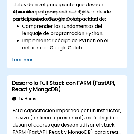
datos de nivel principiante que desean
aprender programación en Python desde
Al finalizar esta capacitación, los
cero utilizando Google Colab.
participantes estarán en capacidad de:
Comprender los fundamentos del
lenguaje de programación Python.
Implementar código de Python en el
entorno de Google Colab.
Utilizar estructuras de control para
Leer más...
gestionar el flujo de un programa en
Python.
Crear funciones para organizar y
Desarrollo Full Stack con FARM (FastAPI,
reutilizar el código de manera efectiva.
React y MongoDB)
Explorar y utilizar bibliotecas básicas para
la programación en Python.
14 Horas
Esta capacitación impartida por un instructor,
en vivo (en línea o presencial), está dirigida a
desarrolladores que desean utilizar el stack
FARM (FastAPI, React y MongoDB) para crear