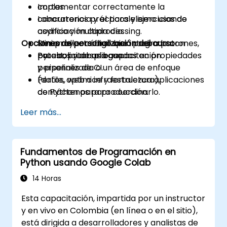
Implementar correctamente la
cortas.
concurrencia y el paralelismo usando
Laboratorios prácticos y ejercicios de
asyncio y multiprocessing.
codificación cada día.
Opciones de personalización del curso
Desarrollar código bien probado con
Mini proyecto final que integra patrones,
pytest, pruebas basadas en propiedades
pruebas y despliegue.
Para solicitar una capacitación
y pipelines de CI.
personalizada o un área de enfoque
Perfile, optimice y fortalezca aplicaciones
(datos, web o infraestructura),
de Python para producción.
contáctenos para coordinarlo.
Empaquetar, distribuir y desplegar
Leer más...
proyectos de Python utilizando
herramientas modernas y contenedores.
Fundamentos de Programación en
Python usando Google Colab
14 Horas
Esta capacitación, impartida por un instructor
y en vivo en Colombia (en línea o en el sitio),
está dirigida a desarrolladores y analistas de