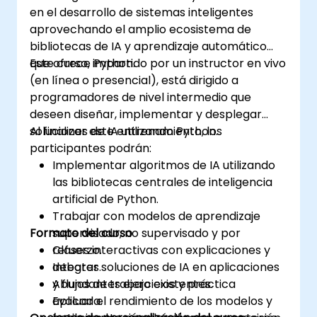
en el desarrollo de sistemas inteligentes
aprovechando el amplio ecosistema de
bibliotecas de IA y aprendizaje automático
que ofrece Python.
Este curso, impartido por un instructor en vivo
(en línea o presencial), está dirigido a
programadores de nivel intermedio que
deseen diseñar, implementar y desplegar
soluciones de IA utilizando Python.
Al finalizar este entrenamiento, los
participantes podrán:
Implementar algoritmos de IA utilizando
las bibliotecas centrales de inteligencia
artificial de Python.
Trabajar con modelos de aprendizaje
Formato del curso
supervisado, no supervisado y por
refuerzo.
Clases interactivas con explicaciones y
Integrar soluciones de IA en aplicaciones
debates.
y flujos de trabajo existentes.
Abundantes ejercicios y práctica
Evaluar el rendimiento de los modelos y
aplicada.