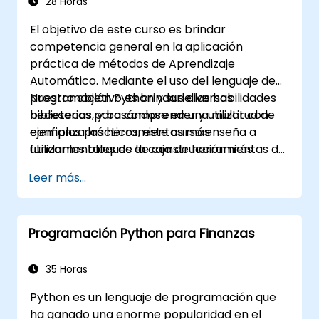
28 Horas
Depurar y optimizar su código de análisis
El objetivo de este curso es brindar
de datos.
competencia general en la aplicación
práctica de métodos de Aprendizaje
Automático. Mediante el uso del lenguaje de
programación Python y sus diversas
Nuestro objetivo es brindarle las habilidades
bibliotecas, y basándose en una multitud de
necesarias para comprender y utilizar con
ejemplos prácticos, este curso enseña a
confianza las herramientas más
utilizar los bloques de construcción más
fundamentales de la caja de herramientas del
importantes del Aprendizaje Automático,
Aprendizaje Automático, evitando las
Leer más...
cómo tomar decisiones de modelado de
trampas comunes de las aplicaciones de
datos, interpretar las salidas de los algoritmos
Ciencias de Datos.
y validar los resultados.
Programación Python para Finanzas
35 Horas
Python es un lenguaje de programación que
ha ganado una enorme popularidad en el