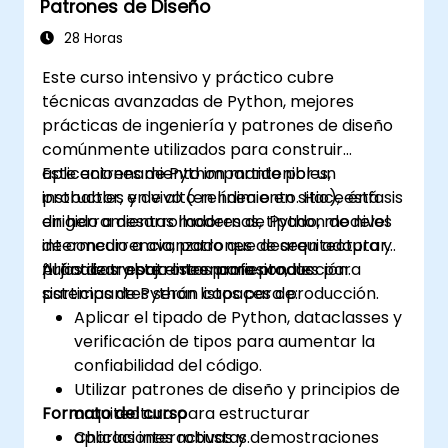
Patrones de Diseño
28 Horas
Este curso intensivo y práctico cubre
técnicas avanzadas de Python, mejores
prácticas de ingeniería y patrones de diseño
comúnmente utilizados para construir
aplicaciones de Python mantenibles,
Este entrenamiento impartido por un
probables y de alto rendimiento. Hace énfasis
instructor, en vivo (en línea o en sitio), está
en herramientas modernas, tipado, modelos
dirigido a desarrolladores de Python de nivel
de concurrencia, patrones de arquitectura y
intermedio a avanzado que deseen adoptar
flujos de trabajo listos para producción.
prácticas y patrones profesionales para
Al finalizar este entrenamiento, los
sistemas de Python listos para producción.
participantes serán capaces de:
Aplicar el tipado de Python, dataclasses y
verificación de tipos para aumentar la
confiabilidad del código.
Utilizar patrones de diseño y principios de
Formato del curso
arquitectura para estructurar
aplicaciones robustas.
Charlas interactivas y demostraciones