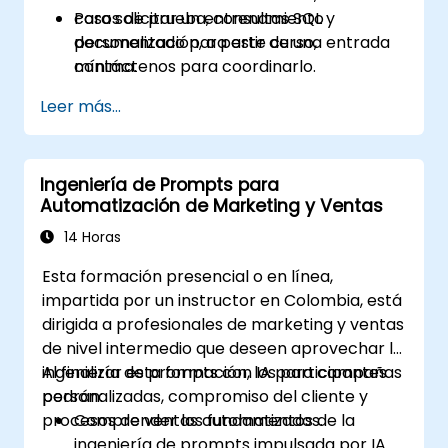
casos de prueba, consultas SQL y
Para solicitar un entrenamiento
documentación, a partir de una entrada
personalizado para este curso,
mínima.
contáctenos para coordinarlo.
Mitigar las alucinaciones y mejorar el
Leer más...
control sobre el comportamiento de los
modelos de lenguaje grande (LLM) en
entornos técnicos.
Ingeniería de Prompts para
Automatización de Marketing y Ventas
14 Horas
Esta formación presencial o en línea,
impartida por un instructor en Colombia, está
dirigida a profesionales de marketing y ventas
de nivel intermedio que deseen aprovechar la
ingeniería de prompts con IA para campañas
Al finalizar esta formación, los participantes
personalizadas, compromiso del cliente y
podrán:
procesos de ventas automatizados.
Comprender los fundamentos de la
ingeniería de prompts impulsada por IA