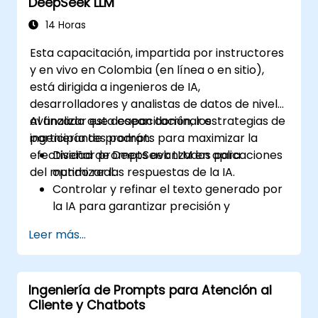
DeepSeek LLM
Mejorar la precisión y fiabilidad de los
insights generados por IA.
14 Horas
Garantizar el cumplimiento normativo, la
Esta capacitación, impartida por instructores
seguridad y la gobernanza en las
y en vivo en Colombia (en línea o en sitio),
operaciones impulsadas por IA.
está dirigida a ingenieros de IA,
desarrolladores y analistas de datos de nivel
avanzado que desean dominar estrategias de
Al finalizar esta capacitación, los
ingeniería de prompts para maximizar la
participantes podrán:
efectividad de DeepSeek LLM en aplicaciones
Diseñar prompts avanzados para
del mundo real.
optimizar las respuestas de la IA.
Controlar y refinar el texto generado por
la IA para garantizar precisión y
coherencia.
Leer más...
Aprovechar técnicas de encadenamiento
de prompts y gestión de contexto.
Reducir sesgos y promover el uso ético de
Ingeniería de Prompts para Atención al
la IA en la ingeniería de prompts.
Cliente y Chatbots