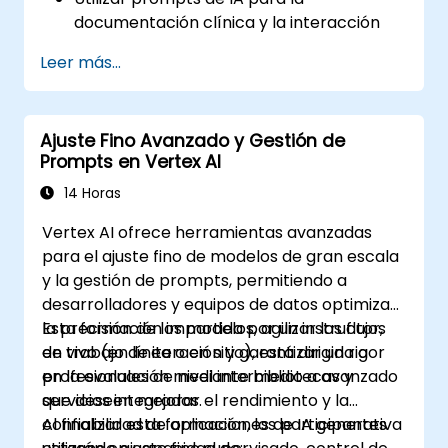
documentación clínica y la interacción
con los pacientes.
Leer más...
Aprovechar la IA en la investigación
médica y la revisión de literatura.
Potenciar el descubrimiento de fármacos
Ajuste Fino Avanzado y Gestión de
y la toma de decisiones clínicas mediante
Prompts en Vertex AI
prompts impulsados por IA.
Garantizar el cumplimiento de las normas
14 Horas
regulatorias y éticas en el uso de IA en
Vertex AI ofrece herramientas avanzadas
salud.
para el ajuste fino de modelos de gran escala
y la gestión de prompts, permitiendo a
desarrolladores y equipos de datos optimizar
la precisión de los modelos, agilizar los flujos
Esta formación impartida por un instructor,
de trabajo de iteración y garantizar un rigor
en vivo (en línea o en sitio), está dirigida a
en la evaluación mediante bibliotecas y
profesionales de nivel intermedio a avanzado
servicios integrados.
que deseen mejorar el rendimiento y la
confiabilidad de aplicaciones de IA generativa
Al finalizar esta formación, los participantes