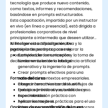
tecnología que produce nuevo contenido,
como textos, informes y recomendaciones,
basándose en prompts estructurados.
Esta capacitación, impartida por un instructor
en vivo (en línea o presencial), está dirigida a
profesionales corporativos de nivel
principiante a intermedio que deseen utilizar
la inteligencia artificial generativa y la
Al finalizar esta capacitación, los
ingeniería de prompts para mejorar la
participantes serán capaces de:
productividad, la comunicación y la toma de
Comprender los conceptos
decisiones en su entorno laboral.
fundamentales de la inteligencia artificial
generativa y la ingeniería de prompts.
Crear prompts efectivos para una
Formato del curso
variedad de contextos empresariales.
Integrar herramientas de IA en flujos de
Clases interactivas con discusión.
trabajo administrativos, analíticos y
Ejercicios prácticos y estudios de caso.
especializados.
Experimentación práctica con
Aplicar las mejores prácticas para el uso
herramientas de IA.
Opciones de personalización del curso
ético y responsable de la IA en entornos