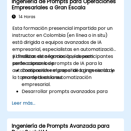
Ingeniería de Prompts para Operaciones
Desarrollar flujos de trabajo impulsados
Empresariales a Gran Escala
por IA que integren múltiples formatos de
contenido.
14 Horas
Esta formación presencial impartida por un
instructor en Colombia (en línea o in situ)
está dirigida a equipos avanzados de IA
empresarial, especialistas en automatización
y analistas de negocios que desean
Al finalizar esta formación, los participantes
perfeccionar los prompts de IA para la
serán capaces de:
automatización empresarial a gran escala y
Comprender el papel de la ingeniería de
la toma de decisiones.
prompts en la automatización
empresarial.
Desarrollar prompts avanzados para
optimizar la toma de decisiones
Leer más...
impulsada por IA.
Automatizar flujos de trabajo
empresariales de manera eficiente
Ingeniería de Prompts Avanzada para
mediante estrategias impulsadas por IA.