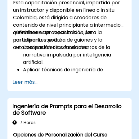
Esta capacitación presencial, impartida por
un instructor y disponible en línea o in situ
Colombia, está dirigida a creadores de
contenido de nivel principiante a intermedio
que deseen aprovechar la IA para la
Al finalizar esta capacitación, los
narrativa, la escritura de guiones y la
participantes podrán:
automatización de contenidos.
Comprender los fundamentos de la
narrativa impulsada por inteligencia
artificial.
Aplicar técnicas de ingeniería de
prompts para generar historias
Leer más...
atractivas.
Potenciar la creatividad mediante la
generación de ideas con asistencia de IA.
Ingeniería de Prompts para el Desarrollo
Utilizar la IA en la redacción de guiones,
de Software
artículos y textos publicitarios.
Desarrollar prompts estructurados para
7 Horas
la creación de contenido personalizado.
Opciones de Personalización del Curso