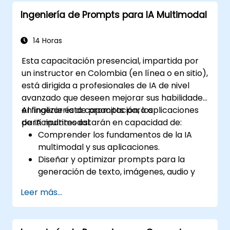
Ingeniería de Prompts para IA Multimodal
14 Horas
Esta capacitación presencial, impartida por
un instructor en Colombia (en línea o en sitio),
está dirigida a profesionales de IA de nivel
avanzado que deseen mejorar sus habilidades
en ingeniería de prompts para aplicaciones
Al finalizar esta capacitación, los
de IA multimodal.
participantes estarán en capacidad de:
Comprender los fundamentos de la IA
multimodal y sus aplicaciones.
Diseñar y optimizar prompts para la
generación de texto, imágenes, audio y
video.
Leer más...
Utilizar APIs de plataformas de IA
multimodal como GPT-4, Gemini y
DeepSeek-Vision.