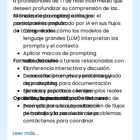
a profesionales de TI de nivel intermedio que
deseen profundizar su comprensión de las
técnicas de prompting e integrar el
Al finalizar esta capacitación, los
razonamiento impulsado por IA en sus flujos
participantes podrán:
de trabajo diarios.
Comprender cómo los modelos de
lenguaje grandes (LLM) interpretan los
prompts y el contexto.
Aplicar marcos de prompting
Formato del curso
estructurados a tareas relacionadas con
TI.
Conferencia interactiva y discusión.
Desarrollar prompts consistentes y
Demostración en vivo y práctica guiada
reproducibles para documentación
de prompting.
técnica y soporte a clientes.
Ejercicios prácticos con ejemplos reales
Opciones de personalización del curso
Utilizar la iteración y el refinamiento de
de TI y consultoría.
prompts para la automatización de flujos
Para solicitar una capacitación
de trabajo y la resolución de problemas.
personalizada para este curso,
contáctenos para coordinar.
Leer más...