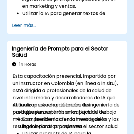
en marketing y ventas.
Utilizar la IA para generar textos de
marketing y creativos publicitarios de
Leer más...
alta conversión.
Automatizar el compromiso del cliente
con respuestas generadas por IA.
Ingeniería de Prompts para el Sector
Aprovechar la IA para obtener insights y
Salud
pronósticos de ventas basados en datos.
Integrar herramientas de IA en flujos de
14 Horas
trabajo de automatización de marketing
Esta capacitación presencial, impartida por
y ventas.
un instructor en Colombia (en línea o in situ),
está dirigida a profesionales de la salud de
nivel intermedio y desarrolladores de IA que
deseen aprovechar técnicas de ingeniería de
Al finalizar esta capacitación, los
prompts para optimizar los flujos de trabajo
participantes estarán en capacidad de:
médicos, la eficiencia en la investigación y los
Comprender los fundamentos de la
resultados para los pacientes.
ingeniería de prompts en el sector salud.
Utilizar prompts de IA para la