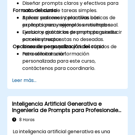
Diseñar prompts claros y efectivos para
Formato del curso
una variedad de tareas simples.
Aplicar patrones y plantillas básicas de
Breves sesiones interactivas con
prompts para mejorar los resultados.
explicaciones y ejemplos en tiempo real.
Evaluar y ajustar los prompts para reducir
Ejercicios prácticos de prompts guiados
errores y respuestas no deseadas.
por el instructor.
Opciones de personalización del curso
Discusiones grupales y ciclos rápidos de
retroalimentación.
Para solicitar una formación
personalizada para este curso,
contáctenos para coordinarlo.
Leer más...
Inteligencia Artificial Generativa e
Ingeniería de Prompts para Profesionales
Corporativos
8 Horas
La inteligencia artificial generativa es una