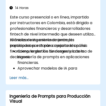
14 Horas
Este curso presencial o en línea, impartido
por instructores en Colombia, está dirigido a
profesionales financieros y desarrolladores
fintech de nivel intermedio que deseen utilizar
técnicas de ingeniería de prompts
Al finalizar este entrenamiento, los
impulsadas por IA para mejorar el análisis
participantes estarán capacitados para:
financiero, la gestión de riesgos y la toma de
Comprender los fundamentos de la
decisiones.
ingeniería de prompts en aplicaciones
financieras.
Aprovechar modelos de IA para
pronósticos financieros y análisis de
Leer más...
sentimiento del mercado.
Automatizar la elaboración de informes
financieros y la extracción de datos
Ingeniería de Prompts para Producción
mediante prompts de IA.
Visual
Desarrollar modelos de evaluación de