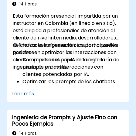
14 Horas
Esta formación presencial, impartida por un
instructor en Colombia (en línea o en sitio),
está dirigida a profesionales de atención al
cliente de nivel intermedio, desarrolladores
de chatbots e ingenieros de automatización
Al finalizar esta formación, los participantes
que deseen optimizar las interacciones con
podrán:
clientes impulsadas por IA mediante la
Comprender el papel de la ingeniería de
ingeniería de prompts.
prompts en las interacciones con
clientes potenciadas por IA.
Optimizar los prompts de los chatbots
para mejorar la participación y la
Leer más...
satisfacción del usuario.
Utilizar modelos de IA de manera efectiva
para atender consultas de clientes y
Ingeniería de Prompts y Ajuste Fino con
automatizar respuestas.
Pocos Ejemplos
Diseñar prompts para flujos de trabajo
complejos, escalaciones y resolución de
14 Horas