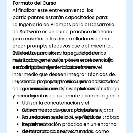
Formato del Curso
Al finalizar este entrenamiento, los
participantes estarán capacitados para:
La Ingeniería de Prompts para el Desarrollo
de Software es un curso práctico diseñado
para enseñar a los desarrolladores cómo
crear prompts efectivos que optimicen la
utilidad, la precisión y la seguridad de los
Este entrenamiento, impartido por un
resultados generados por IA en el contexto
instructor y en vivo (en línea o presencial),
de tareas de ingeniería de software.
está dirigido a desarrolladores de nivel
intermedio que deseen integrar técnicas de
ingeniería de prompts en su uso de asistentes
Crear prompts precisos para tareas de
de codificación con IA, analizadores de código
generación, revisión y optimización de
y herramientas de automatización inteligente.
código.
Utilizar la concatenación y el
refinamiento de prompts para mejorar
Clases interactivas con debates.
las respuestas de la IA en flujos de trabajo
Abundantes ejercicios y práctica.
iterativos.
Implementación práctica en un entorno
Generar salidas estructuradas, como
de laboratorio en vivo.