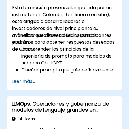
Esta formación presencial, impartida por un
instructor en Colombia (en línea o en sitio),
está dirigida a desarrolladores e
investigadores de nivel principiante a
avanzado que deseen crear prompts
Al finalizar esta formación, los participantes
efectivos para obtener respuestas deseadas
podrán:
de ChatGPT.
Comprender los principios de la
ingeniería de prompts para modelos de
IA como ChatGPT.
Diseñar prompts que guíen eficazmente
a la IA para obtener los resultados
Leer más...
deseados.
Aplicar consideraciones éticas al
redactar prompts.
LLMOps: Operaciones y gobernanza de
Anticiparse y adaptarse al panorama en
modelos de lenguaje grandes en
constante evolución de las interacciones
producción
con IA.
14 Horas