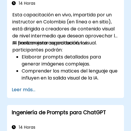
riesgos impulsados por IA mediante
14 Horas
prompts optimizados.
Esta capacitación en vivo, impartida por un
Garantizar el cumplimiento normativo y
instructor en Colombia (en línea o en sitio),
las consideraciones éticas al utilizar IA en
está dirigida a creadores de contenido visual
el sector financiero.
de nivel intermedio que desean aprovechar la
IA para mejorar su producción visual.
Al finalizar esta capacitación, los
participantes podrán:
Elaborar prompts detallados para
generar imágenes complejas.
Comprender los matices del lenguaje que
influyen en la salida visual de la IA.
Aplicar técnicas de ingeniería de
Leer más...
prompts en diversos tipos de medios
visuales.
Evaluar y perfeccionar imágenes
Ingeniería de Prompts para ChatGPT
generadas por IA para cumplir con los
estándares de producción.
14 Horas