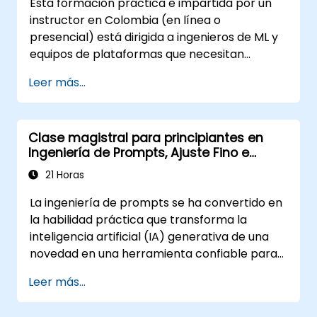
Esta formación práctica e impartida por un
instructor en Colombia (en línea o
presencial) está dirigida a ingenieros de ML y
equipos de plataformas que necesitan
construir pipelines operativos robustos para
Leer más...
aplicaciones potenciadas por LLM a gran
escala.
Clase magistral para principiantes en
Ingeniería de Prompts, Ajuste Fino e
Inteligencia Artificial Generativa
21 Horas
La ingeniería de prompts se ha convertido en
la habilidad práctica que transforma la
inteligencia artificial (IA) generativa de una
novedad en una herramienta confiable para
la creación de contenido, imágenes y videos.
Leer más...
Esta formación dirigida por un instructor
introduce la disciplina desde sus fundamentos