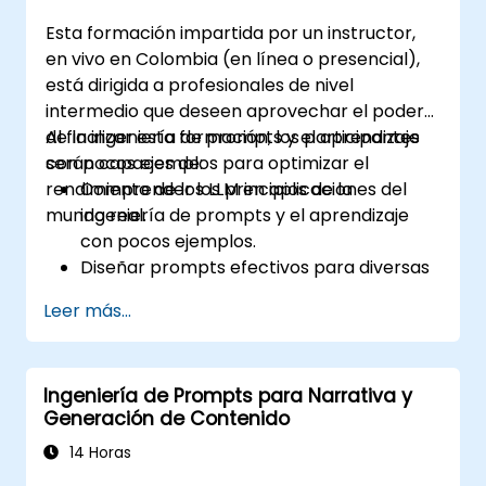
problemas.
Esta formación impartida por un instructor,
Garantizar interacciones éticas con la IA
en vivo en Colombia (en línea o presencial),
y reducir los sesgos en el servicio
está dirigida a profesionales de nivel
automatizado al cliente.
intermedio que deseen aprovechar el poder
de la ingeniería de prompts y el aprendizaje
Al finalizar esta formación, los participantes
con pocos ejemplos para optimizar el
serán capaces de:
rendimiento de los LLM en aplicaciones del
Comprender los principios de la
mundo real.
ingeniería de prompts y el aprendizaje
con pocos ejemplos.
Diseñar prompts efectivos para diversas
tareas de procesamiento del lenguaje
Leer más...
natural (NLP).
Aprovechar las técnicas de aprendizaje
con pocos ejemplos para adaptar los LLM
Ingeniería de Prompts para Narrativa y
con datos mínimos.
Generación de Contenido
Optimizar el rendimiento de los LLM para
aplicaciones prácticas.
14 Horas