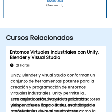
10235 USD
(Presencial)
Cursos Relacionados
Entornos Virtuales Industriales con Unity,
Blender y Visual Studio
21 Horas
Unity, Blender y Visual Studio conforman un
conjunto de herramientas potente para la
creación y programación de entornos
virtuales industriales. Unity permite la
simulación interactiva y la visualización,
Esta capacitación, impartida por instructores
Blender ofrece capacidades avanzadas de
y disponible en línea o in situ, está dirigida a
modelado 3D, y Visual Studio actúa como la
profesionales de nivel principiante a