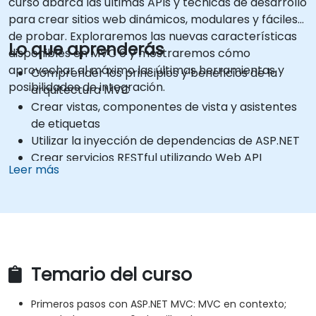
curso abarca las últimas APIs y técnicas de desarrollo
para crear sitios web dinámicos, modulares y fáciles
de probar. Exploraremos las nuevas características
Lo que aprenderás
disponibles en MVC 6 y mostraremos cómo
aprovechar al máximo las últimas herramientas y
Comprender los principios y beneficios de la
posibilidades de integración.
arquitectura MVC
Crear vistas, componentes de vista y asistentes
de etiquetas
Utilizar la inyección de dependencias de ASP.NET
Crear servicios RESTful utilizando Web API
Leer más
Aprovechar al máximo la integración con
GruntJS, NPM y Bower
Crear aplicaciones de una sola página (SPA)
Temario del curso
Primeros pasos con ASP.NET MVC: MVC en contexto;