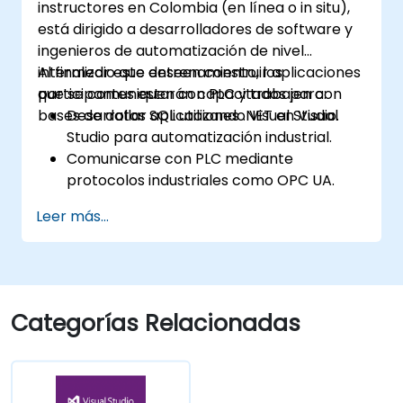
instructores en Colombia (en línea o in situ),
está dirigido a desarrolladores de software y
ingenieros de automatización de nivel
intermedio que deseen construir aplicaciones
Al finalizar este entrenamiento, los
que se comuniquen con PLC y trabajen con
participantes estarán capacitados para:
bases de datos SQL utilizando Visual Studio.
Desarrollar aplicaciones .NET en Visual
Studio para automatización industrial.
Comunicarse con PLC mediante
protocolos industriales como OPC UA.
Implementar interacciones con bases de
Leer más...
datos SQL Server para almacenar y
recuperar datos de PLC.
Optimizar el rendimiento de las
aplicaciones en entornos industriales en
tiempo real.
Categorías Relacionadas