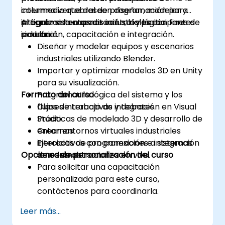
columna vertebral de programación para
intermedio que deseen diseñar, modelar y
integrar sistemas de control y lógica
programar entornos industriales con fines de
Al finalizar la capacitación, los participantes
industrial.
simulación, capacitación e integración.
podrán:
Diseñar y modelar equipos y escenarios
industriales utilizando Blender.
Importar y optimizar modelos 3D en Unity
para su visualización.
Formato del curso
Programar la lógica del sistema y los
flujos de trabajo de integración en Visual
Clases interactivas y debates.
Studio.
Prácticas de modelado 3D y desarrollo de
Crear entornos virtuales industriales
entornos.
interactivos con conexiones a sistemas
Ejercicios de programación e integración
Opciones de personalización del curso
de control.
con demostraciones en vivo.
Para solicitar una capacitación
personalizada para este curso,
contáctenos para coordinarla.
Leer más...