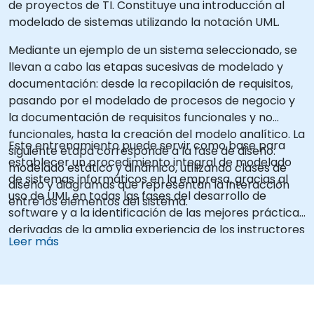
de proyectos de TI. Constituye una introducción al
modelado de sistemas utilizando la notación UML.
Mediante un ejemplo de un sistema seleccionado, se
llevan a cabo las etapas sucesivas de modelado y
documentación: desde la recopilación de requisitos,
pasando por el modelado de procesos de negocio y
la documentación de requisitos funcionales y no
funcionales, hasta la creación del modelo analítico. La
Este entrenamiento puede servir como base para
siguiente etapa corresponde a la fase de diseño:
establecer un procedimiento integral de modelado
modelado estático y dinámico, utilizando clases de
de sistemas informáticos en la empresa, gracias al
diseño y diagramas que representan la interacción
uso de UML en todas las fases del desarrollo de
entre los elementos del sistema.
software y a la identificación de las mejores prácticas
derivadas de la amplia experiencia de los instructores
Leer más
de NobleProg.