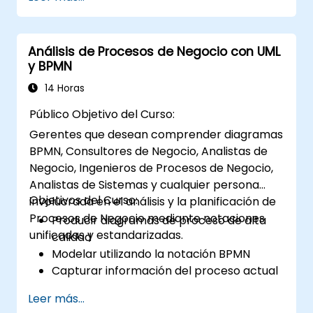
proceso de gestión del cambio dentro de una
organización, así como en el diseño de nuevas
soluciones empresariales. El objetivo del
Análisis de Procesos de Negocio con UML
análisis de negocios es asegurar que las
y BPMN
soluciones tecnológicas, de procesos u
organizativas cumplan con los objetivos y
14 Horas
necesidades empresariales. Es un
Público Objetivo del Curso:
componente esencial para garantizar la
Gerentes que desean comprender diagramas
efectividad de proyectos y cambios en la
BPMN, Consultores de Negocio, Analistas de
organización, al asegurar que las soluciones
Negocio, Ingenieros de Procesos de Negocio,
implementadas sean pertinentes, viables y
Analistas de Sistemas y cualquier persona
plenamente alineadas con los requisitos
Objetivos del Curso:
involucrada en el análisis y la planificación de
empresariales.
Procesos de Negocio mediante notaciones
Producir diagramas de proceso de alta
unificadas y estandarizadas.
calidad
Modelar utilizando la notación BPMN
Capturar información del proceso actual
(As-Is)
Leer más...
Implementar flujos de proceso