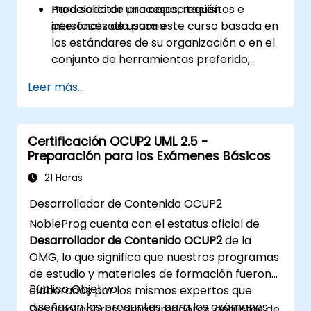
modelado de procesos, requisitos e
Para solicitar una capacitación
interfaces de usuario.
personalizada para este curso basada en
los estándares de su organización o en el
conjunto de herramientas preferido,
contáctenos para coordinar.
Leer más...
Certificación OCUP2 UML 2.5 -
Preparación para los Exámenes Básicos
21 Horas
Desarrollador de Contenido OCUP2
NobleProg cuenta con el estatus oficial de
Desarrollador de Contenido OCUP2
de la
OMG, lo que significa que nuestros programas
de estudio y materiales de formación fueron
Público Objetivo
elaborados por los mismos expertos que
diseñaron las preguntas para los exámenes
Desarrolladores, programadores, analistas de