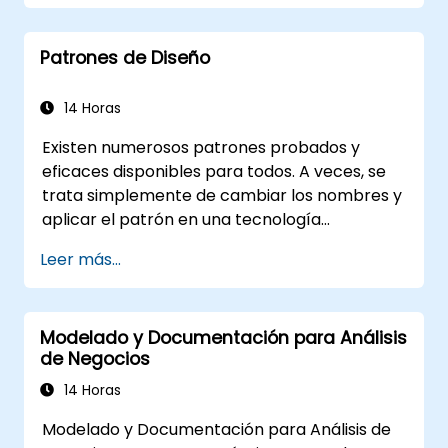
optimizados para procesos intensivos en
personas
Patrones de Diseño
Simplificar definiciones complejas de
procesos y dividirlos en partes más
manejables
14 Horas
Existen numerosos patrones probados y
eficaces disponibles para todos. A veces, se
trata simplemente de cambiar los nombres y
aplicar el patrón en una tecnología
específica. Esto puede ahorrar cientos de
Leer más...
horas que de otro modo se dedicarían al
diseño y las pruebas. Objetivos de la
formación Este curso tiene dos objetivos
Modelado y Documentación para Análisis
principales: primero, permite reutilizar
de Negocios
patrones ampliamente conocidos; segundo,
facilita la creación y reutilización de patrones
14 Horas
específicos de su organización. Ayuda a
Modelado y Documentación para Análisis de
estimar cómo los patrones pueden reducir