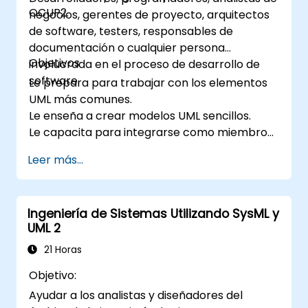
OCUP2.
negocios, gerentes de proyecto, arquitectos
de software, testers, responsables de
documentación o cualquier persona
Objetivos
involucrada en el proceso de desarrollo de
software.
Le prepara para trabajar con los elementos
UML más comunes.
Le enseña a crear modelos UML sencillos.
Le capacita para integrarse como miembro
de un equipo de desarrollo UML.
Leer más...
Ingeniería de Sistemas Utilizando SysML y
UML 2
21 Horas
Objetivo:
Ayudar a los analistas y diseñadores del