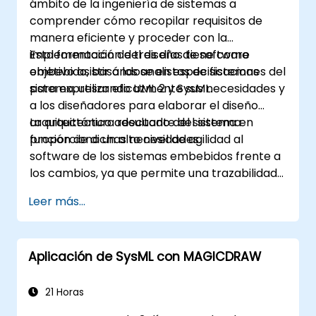
ámbito de la ingeniería de sistemas a
comprender cómo recopilar requisitos de
manera eficiente y proceder con la
implementación del diseño de software
Esta formación de tres días tiene como
embebido, basándose en especificaciones del
objetivo asistir a los analistas de sistemas
sistema, utilizando UML 2 y SysML.
para expresar eficazmente sus necesidades y
a los diseñadores para elaborar el diseño
arquitectónico adecuado del sistema en
La arquitectura resultante del sistema
función de dichas necesidades.
proporciona un alto nivel de agilidad al
software de los sistemas embebidos frente a
los cambios, ya que permite una trazabilidad
coherente de las reglas de negocio
Leer más...
encapsuladas en las funciones del sistema y
las de las opciones de uso (casos de uso) de
los usuarios finales hacia el nivel de
Aplicación de SysML con MAGICDRAW
implementación del software.
21 Horas