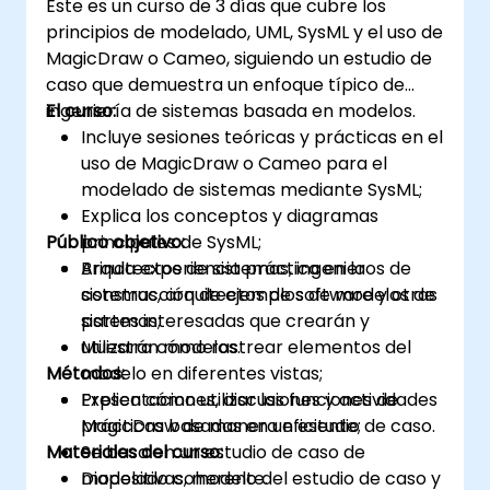
Este es un curso de 3 días que cubre los
principios de modelado, UML, SysML y el uso de
MagicDraw o Cameo, siguiendo un estudio de
caso que demuestra un enfoque típico de
ingeniería de sistemas basada en modelos.
El curso:
Incluye sesiones teóricas y prácticas en el
uso de MagicDraw o Cameo para el
modelado de sistemas mediante SysML;
Explica los conceptos y diagramas
Público objetivo:
principales de SysML;
Brinda experiencia práctica en la
Arquitectos de sistemas, ingenieros de
construcción de ejemplos de modelos de
sistemas, arquitectos de software y otras
sistemas;
partes interesadas que crearán y
Muestra cómo rastrear elementos del
utilizarán modelos.
Métodos:
modelo en diferentes vistas;
Explica cómo utilizar las funciones de
Presentaciones, discusiones y actividades
MagicDraw de manera eficiente;
prácticas basadas en un estudio de caso.
Materiales del curso:
Se basa en un estudio de caso de
modelado coherente.
Diapositivas, modelo del estudio de caso y