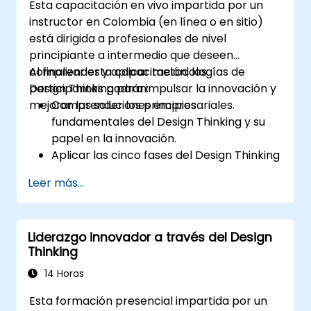
Esta capacitación en vivo impartida por un
instructor en Colombia (en línea o en sitio)
está dirigida a profesionales de nivel
principiante a intermedio que deseen
comprender y aplicar metodologías de
Al finalizar esta capacitación, los
Design Thinking para impulsar la innovación y
participantes podrán:
mejorar las soluciones empresariales.
Comprender los principios
fundamentales del Design Thinking y su
papel en la innovación.
Aplicar las cinco fases del Design Thinking
a la resolución de problemas.
Leer más...
Utilizar técnicas y herramientas de
ideación para fomentar la creatividad.
Implementar estrategias de Design
Liderazgo innovador a través del Design
Thinking para mejorar procesos y
Thinking
aumentar la eficiencia.
14 Horas
Esta formación presencial impartida por un