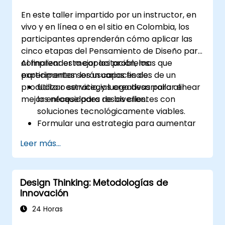
En este taller impartido por un instructor, en
vivo y en línea o en el sitio en Colombia, los
participantes aprenderán cómo aplicar las
cinco etapas del Pensamiento de Diseño para
comprender mejor los problemas que
Al finalizar esta capacitación, los
experimentan los usuarios finales de un
participantes serán capaces de:
producto o servicio, y luego desarrollar el
Utilizar estrategias creativas para alinear
mejor enfoque para resolverlos.
las necesidades de los clientes con
soluciones tecnológicamente viables.
Formular una estrategia para aumentar
el valor del cliente y mejorar la oferta de
Leer más...
productos y servicios.
Design Thinking: Metodologías de
Innovación
24 Horas