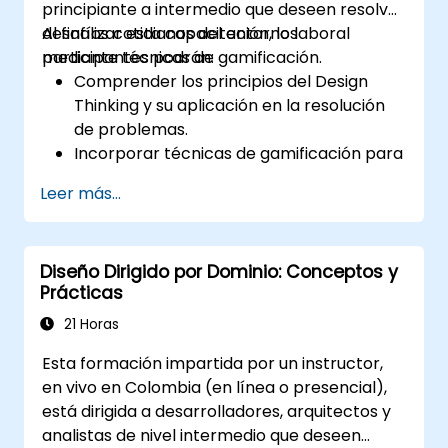
principiante a intermedio que deseen resolver
desafíos cotidianos del entorno laboral
Al finalizar esta capacitación, los
mediante técnicas de gamificación.
participantes podrán:
Comprender los principios del Design
Thinking y su aplicación en la resolución
de problemas.
Incorporar técnicas de gamificación para
fomentar el compromiso y la innovación.
Leer más...
Desarrollar soluciones creativas y
prácticas para problemas comunes en el
lugar de trabajo.
Diseño Dirigido por Dominio: Conceptos y
Colaborar eficazmente entre equipos
Prácticas
para implementar estrategias de
resolución de problemas.
21 Horas
Aplicar enfoques iterativos para refinar
Esta formación impartida por un instructor,
soluciones mediante retroalimentación y
en vivo en Colombia (en línea o presencial),
experimentación.
está dirigida a desarrolladores, arquitectos y
analistas de nivel intermedio que deseen