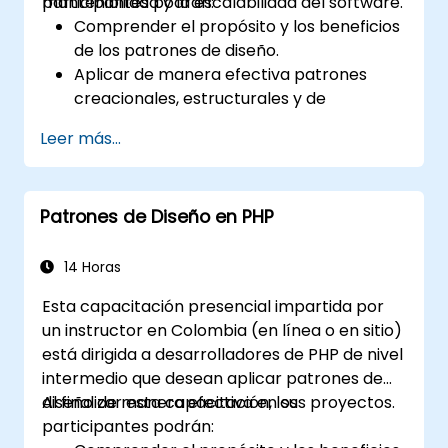
mantenibilidad y la escalabilidad del software.
participantes podrán:
Comprender el propósito y los beneficios
de los patrones de diseño.
Aplicar de manera efectiva patrones
creacionales, estructurales y de
comportamiento en Java.
Leer más...
Mejorar la reutilización, la escalabilidad y
la mantenibilidad del código.
Refactorizar bases de código existentes
Patrones de Diseño en PHP
utilizando patrones de diseño.
14 Horas
Esta capacitación presencial impartida por
un instructor en Colombia (en línea o en sitio)
está dirigida a desarrolladores de PHP de nivel
intermedio que desean aplicar patrones de
diseño de manera efectiva en sus proyectos.
Al finalizar esta capacitación, los
participantes podrán: