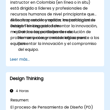
instructor en Colombia (en línea o in situ)
está dirigida a líderes y profesionales de
recursos humanos de nivel principiante que
desean aprender y aplicar metodologías de
Al finalizar esta formación, los participantes
Design Thinking para fomentar la innovación,
estarán en capacidad de:
mejorar las capacidades de resolución de
Dotar a los participantes de
problemas y comprometer eficazmente a los
herramientas y metodologías para
equipos.
fomentar la innovación y el compromiso
del equipo.
Desarrollar habilidades en mapas de
Leer más...
empatía, ideación y prototipado para
resolver desafíos complejos.
Aplicar los principios del Design Thinking a
Design Thinking
escenarios de liderazgo y recursos
humanos.
Promover una cultura de innovación
4 Horas
dentro de los equipos tecnológicos.
Resumen:
El proceso de Pensamiento de Diseño (PD)