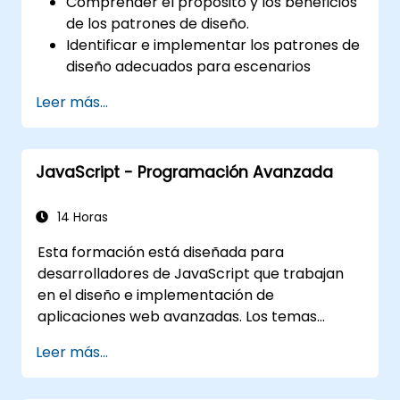
Comprender el propósito y los beneficios
de los patrones de diseño.
Identificar e implementar los patrones de
diseño adecuados para escenarios
comunes.
Leer más...
Estructurar aplicaciones PHP siguiendo las
mejores prácticas reconocidas por la
industria.
JavaScript - Programación Avanzada
Integrar patrones en marcos de trabajo
modernos como Symfony o Zend.
14 Horas
Esta formación está diseñada para
desarrolladores de JavaScript que trabajan
en el diseño e implementación de
aplicaciones web avanzadas. Los temas
abordados durante el curso tienen como
Leer más...
objetivo presentar las mejores prácticas en
programación con JavaScript y resaltar los