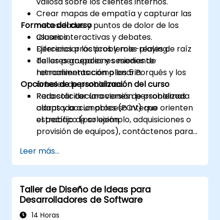
valiosa sobre los clientes internos.
Crear mapas de empatía y capturar las
Formato del curso
necesidades y puntos de dolor de los
usuarios.
Clases interactivas y debates.
Diferenciar los problemas reales de raíz
Ejercicios prácticos y role-playing.
de las percepciones mediante
Talleres grupales y sesiones de
herramientas como los 5 Porqués y los
retroalimentación plenaria.
Opciones de personalización del curso
árboles de problemas.
Redactar declaraciones de problemas
Para solicitar una versión personalizada
claras y accionables (POV) que orienten
adaptada a un proceso interno
el trabajo de solución.
específico (por ejemplo, adquisiciones o
provisión de equipos), contáctenos para
coordinarlo.
Leer más...
Taller de Diseño de Ideas para
Desarrolladores de Software
14 Horas