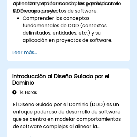
aprender y aplicar conceptos y prácticas de
Al finalizar esta formación, los participantes
DDD en sus proyectos de software.
serán capaces de:
Comprender los conceptos
fundamentales de DDD (contextos
delimitados, entidades, etc.) y su
aplicación en proyectos de software.
Aplicar DDD estratégico para definir y
Leer más...
diseñar el modelo de dominio, identificar
subdominios y establecer límites.
Implementar DDD táctico utilizando
Introducción al Diseño Guiado por el
patrones como CQRS, fábricas y event
Dominio
sourcing.
Refactorizar y modernizar sistemas
14 Horas
heredados de manera efectiva con
El Diseño Guiado por el Dominio (DDD) es un
técnicas de DDD.
enfoque poderoso de desarrollo de software
Diseñar e implementar arquitecturas
que se centra en modelar comportamientos
orientadas a productos, dominios y
de software complejos al alinear la
equipos.
implementación técnica con los conceptos
Aprovechar el data mesh para crear una