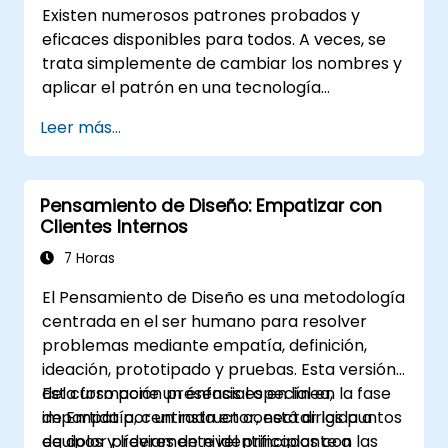
Existen numerosos patrones probados y
eficaces disponibles para todos. A veces, se
trata simplemente de cambiar los nombres y
aplicar el patrón en una tecnología
específica. Esto puede ahorrar cientos de
Leer más...
horas que de otro modo se dedicarían al
diseño y las pruebas. Objetivos de la
formación Este curso tiene dos objetivos
Pensamiento de Diseño: Empatizar con
principales: primero, permite reutilizar
Clientes Internos
patrones ampliamente conocidos; segundo,
facilita la creación y reutilización de patrones
7 Horas
específicos de su organización. Ayuda a
El Pensamiento de Diseño es una metodología
estimar cómo los patrones pueden reducir
centrada en el ser humano para resolver
costos, sistematizar el proceso de diseño y
problemas mediante empatía, definición,
generar un marco de trabajo basado en sus
ideación, prototipado y pruebas. Esta versión
propios patrones. Público objetivo
del curso pone un énfasis especial en la fase
Esta formación presencial o en línea,
Diseñadores de software, analistas de
de Empatía, centrada en conectar los puntos
impartida por un instructor, está dirigida a
negocio, directores de proyecto,
de dolor previamente identificados con las
equipos y líderes de nivel principiante a
programadores y desarrolladores, así como