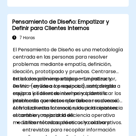
Pensamiento de Diseño: Empatizar y
Definir para Clientes Internos
7 Horas
El Pensamiento de Diseño es una metodología
centrada en las personas para resolver
problemas mediante empatía, definición,
ideación, prototipado y pruebas. Centrarse
en las dos primeras etapas —Empatizar y
Esta formación impartida por un instructor,
Definir— ayuda a los equipos a comprender
en vivo (en línea o presencial), está dirigida a
mejor a los clientes internos y a identificar los
equipos y líderes de nivel principiante a
problemas correctos que deben resolverse.
intermedio que deseen fortalecer su conexión
con los clientes internos, reducir la resistencia
Al finalizar esta formación, los participantes
al cambio y mejorar la eficiencia operativa
estarán en capacidad de:
mediante métodos prácticos y colaborativos.
Utilizar técnicas de escucha activa y
entrevistas para recopilar información