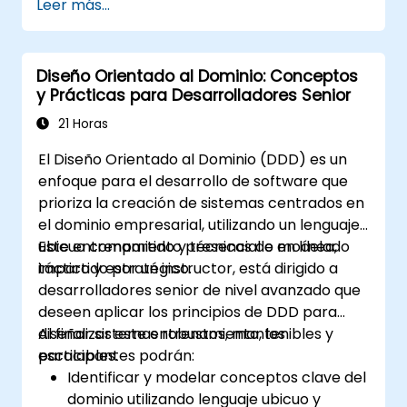
Leer más...
fundamentales del negocio. Este curso
plataforma de datos orientada al dominio
explora cómo el DDD ayuda a los equipos a
que facilite el descubrimiento y la
gestionar la complejidad y reducir riesgos
gobernanza de los datos.
Diseño Orientado al Dominio: Conceptos
mediante patrones estratégicos y tácticos.
y Prácticas para Desarrolladores Senior
Los participantes aprenderán a construir un
"Lenguaje Ubicuo", definir límites claros a
21 Horas
través de Contextos Delimitados y utilizar
El Diseño Orientado al Dominio (DDD) es un
bloques de construcción específicos como
enfoque para el desarrollo de software que
Entidades, Objetos de Valor y Agregados. El
prioriza la creación de sistemas centrados en
objetivo es crear arquitecturas de software
el dominio empresarial, utilizando un lenguaje
flexibles y mantenibles que permanezcan
ubicuo compartido y técnicas de modelado
Este entrenamiento presencial o en línea,
coherentes con el dominio de negocio en
táctico y estratégico.
impartido por un instructor, está dirigido a
evolución.
desarrolladores senior de nivel avanzado que
deseen aplicar los principios de DDD para
diseñar sistemas robustos, mantenibles y
Al finalizar este entrenamiento, los
escalables.
participantes podrán:
Identificar y modelar conceptos clave del
dominio utilizando lenguaje ubicuo y