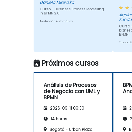
Daniela Mirevska
Curso - Business Process Modelling
in BPMN 2.0
Agnie
Fundu
Traducción Automática
Curso 
biznes
BPMN
Traducci
Próximos cursos
Análisis de Procesos
BPM
de Negocio con UML y
Ana
BPMN
2026-09-11 09:30
2
14 horas
2
Bogotá - Urban Plaza
B