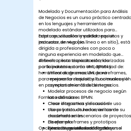
Modelado y Documentación para Análisis
de Negocios es un curso práctico centrad
en los lenguajes y herramientas de
modelado estándar utilizados para
capturar, visualizar y validar requisitos y
Esta capacitación impartida por un
procesos de negocio.
instructor, en vivo (en línea o en sitio), está
dirigida a profesionales con poca o
ninguna experiencia en modelado que
deseen aplicar técnicas estandarizadas
Al finalizar esta capacitación, los
por la industria, como UML, BPMN y
participantes estarán en capacidad de:
herramientas de creación de wireframes,
Utilizar diagramas UML para
para mejorar la claridad y la comunicación
representar requisitos funcionales y el
en proyectos de análisis de negocios.
comportamiento del sistema.
Modelar procesos de negocio según
Formato del curso
los estándares BPMN.
Crear diagramas de casos de uso
Clase interactiva y discusión.
claros y estructurados, así como su
Uso práctico de herramientas de
documentación.
modelado en escenarios de proyecto
Diseñar wireframes y prototipos
de ejemplo.
Opciones de personalización del curso
interactivos utilizando Figma y
Ejercicios guiados enfocados en el