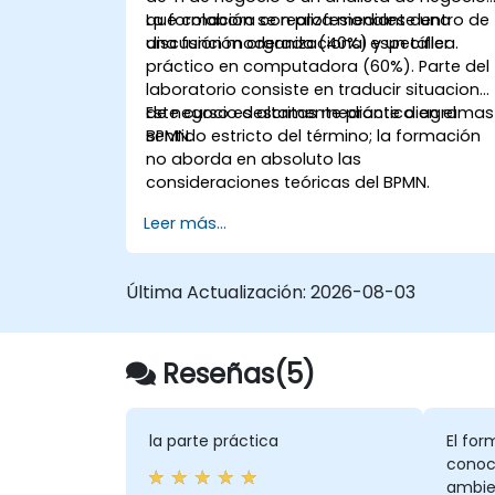
que colabora con profesionales dentro de
La formación se realiza mediante una
una función organizacional específica.
discusión moderada (40%) y un taller
práctico en computadora (60%). Parte del
laboratorio consiste en traducir situacione
de negocio descritas mediante diagramas
Este curso es altamente práctico en el
BPMN.
sentido estricto del término; la formación
no aborda en absoluto las
consideraciones teóricas del BPMN.
Leer más...
Última Actualización:
2026-08-03
Reseñas(5)
la parte práctica
El fo
conoci
ambie