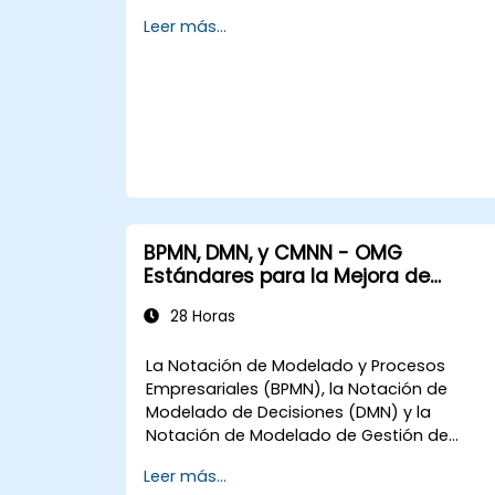
Este curso incluye asignaciones prácticas;
3. Modelado, análisis y diseño de procesos
Leer más...
durante las clases teóricas se presentarán
4. Gobernanza y estrategias de negocio
los temas, los cuales irán acompañados
5. Modelado de un proceso con BPMN
de ejercicios prácticos.
6. Reglas de negocio
BPMN, DMN, y CMNN - OMG
Estándares para la Mejora de
Procesos
28 Horas
La Notación de Modelado y Procesos
Empresariales (BPMN), la Notación de
Modelado de Decisiones (DMN) y la
Notación de Modelado de Gestión de
Casos (CMMN) son tres estándares del
Leer más...
Grupo de Gestión de Objetos (OMG) para