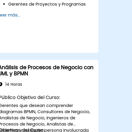
Gerentes de Proyectos y Programas
Cualquier persona involucrada en el
Leer más...
cambio y la transformación
empresarial.
Análisis de Procesos de Negocio con
UML y BPMN
14 Horas
Público Objetivo del Curso:
Gerentes que desean comprender
diagramas BPMN, Consultores de Negocio,
Analistas de Negocio, Ingenieros de
Procesos de Negocio, Analistas de
Objetivos del Curso:
Sistemas y cualquier persona involucrada