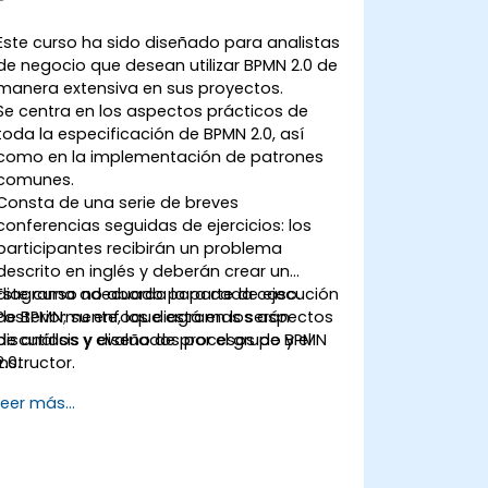
Este curso ha sido diseñado para analistas
de negocio que desean utilizar BPMN 2.0 de
manera extensiva en sus proyectos.
Se centra en los aspectos prácticos de
toda la especificación de BPMN 2.0, así
como en la implementación de patrones
comunes.
Consta de una serie de breves
conferencias seguidas de ejercicios: los
participantes recibirán un problema
descrito en inglés y deberán crear un
diagrama adecuado para cada caso.
Este curso no aborda la parte de ejecución
Posteriormente, los diagramas serán
de BPMN; su enfoque está en los aspectos
discutidos y evaluados por el grupo y el
de análisis y diseño de procesos de BPMN
instructor.
2.0.
Leer más...