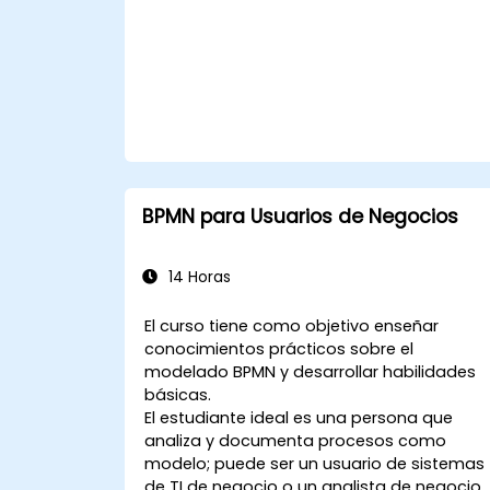
el modelado de procesos, decisiones y
casos. Este curso ofrece una introducción
a todos ellos e informa sobre cuándo
debemos usar cada uno.
BPMN para Usuarios de Negocios
14 Horas
El curso tiene como objetivo enseñar
conocimientos prácticos sobre el
modelado BPMN y desarrollar habilidades
básicas.
El estudiante ideal es una persona que
analiza y documenta procesos como
modelo; puede ser un usuario de sistemas
de TI de negocio o un analista de negocio