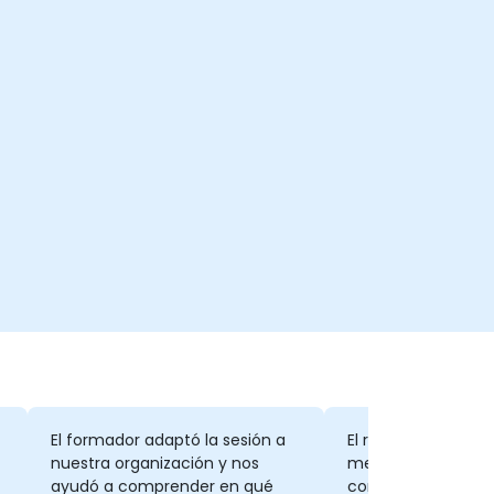
El formador adaptó la sesión a
El ritmo fue bueno
nuestra organización y nos
mezcla agradable 
ayudó a comprender en qué
conocimientos,