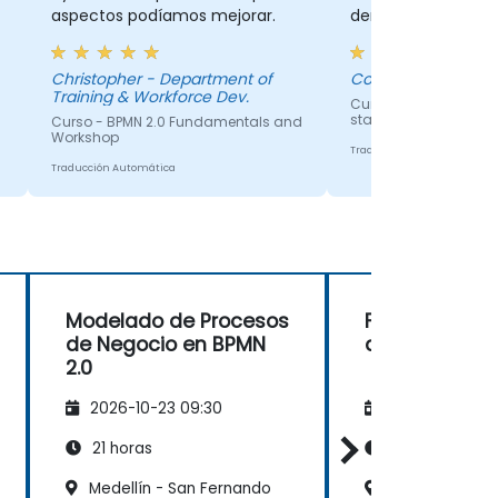
aspectos podíamos mejorar.
demostraciones y 
práctico. Filip fu
y proporcionó la e
Christopher - Department of
Colin - Worldpay
necesaria para com
Training & Workforce Dev.
Curso - BPMN, DMN, 
curso. Fue excelen
standards for proce
Curso - BPMN 2.0 Fundamentals and
hubiera mucha tut
Workshop
Traducción Automática
individual, con Fili
Traducción Automática
ejercicios de form
personalizados.
Modelado de Procesos
Fundamentos 
de Negocio en BPMN
de BPMN 2
2.0
2026-10-23 09:30
2026-11-06 09
21 horas
14 horas
Medellín - San Fernando
Barranquilla, B