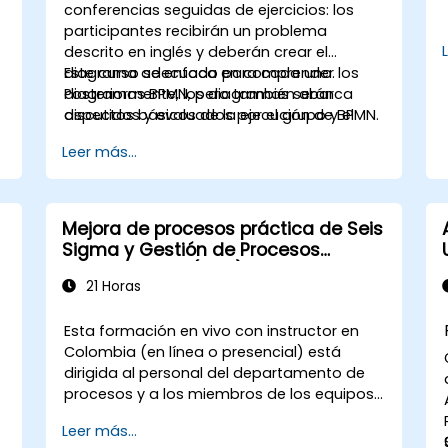
conferencias seguidas de ejercicios: los
participantes recibirán un problema
descrito en inglés y deberán crear el
diagrama adecuado para cada uno.
Este curso se enfoca en comprender los
Posteriormente, los diagramas serán
diagramas BPMN, pero también abarca
discutidos y evaluados por el grupo y el
aspectos básicos de la ejecución de BPMN.
instructor.
Leer más...
Mejora de procesos práctica de Seis
Sigma y Gestión de Procesos
Empresariales (BPM) para equipos
21 Horas
operativos
Esta formación en vivo con instructor en
Colombia (en línea o presencial) está
dirigida al personal del departamento de
procesos y a los miembros de los equipos
operativos que deseen dominar técnicas
Leer más...
prácticas de mejora de procesos utilizando