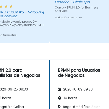
Federico - Circle spa
Curso - BPMN 2.0 for Business
Analysts
szka Dubanska - Narodowy
sz Zdrowia
Traducción Automática
- Modelowanie procesów
owych z wykorzystaniem UML i
ón Automática
N 2.0 para
BPMN para Usuarios
listas de Negocios
de Negocios
026-09-25 09:30
2026-10-09 09:30
1 horas
14 horas
ogotá - Colina
Bogotá - Edificio Salon