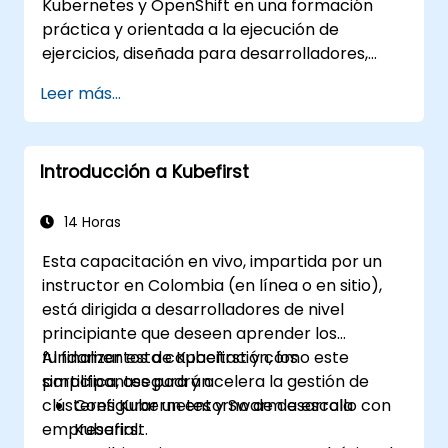
Kubernetes y OpenShift en una formación
práctica y orientada a la ejecución de
ejercicios, diseñada para desarrolladores,
ingenieros DevOps y profesionales de TI. Los
Leer más...
participantes aprenderán cómo crear
aplicaciones contenerizadas, desplegar
cargas de trabajo, gestionar recursos de
Introducción a Kubefirst
Kubernetes y utilizar OpenShift para
optimizar la entrega moderna de
aplicaciones en entornos de nube e híbridos.
14 Horas
Esta capacitación en vivo, impartida por un
instructor en Colombia (en línea o en sitio),
está dirigida a desarrolladores de nivel
principiante que deseen aprender los
fundamentos de Kubefirst y cómo este
Al finalizar esta capacitación, los
simplifica, asegura y acelera la gestión de
participantes podrán:
clústeres Kubernetes y Swarm a escala
Configurar un entorno de desarrollo con
empresarial.
Kubefirst.