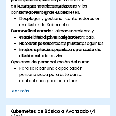
aplicaciones empaquetadas en
Comprender la arquitectura y los
contenedores a gran escala.
componentes de Kubernetes.
Desplegar y gestionar contenedores en
un clúster de Kubernetes.
Formato del curso
Configurar redes, almacenamiento y
escalabilidad para cargas de trabajo.
Clases interactivas y debates.
Resolver problemas comunes y seguir las
Numerosos ejercicios y práctica.
mejores prácticas para la operación de
Implementación práctica en un entorno
clústeres.
de laboratorio en vivo.
Opciones de personalización del curso
Para solicitar una capacitación
personalizada para este curso,
contáctenos para coordinar.
Leer más...
Kubernetes de Básico a Avanzado (4