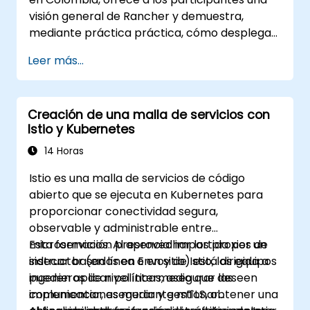
visión general de Rancher y demuestra,
mediante práctica práctica, cómo desplegar
y gestionar un clúster de Kubernetes con
Leer más...
Rancher.
Creación de una malla de servicios con
Istio y Kubernetes
14 Horas
Istio es una malla de servicios de código
abierto que se ejecuta en Kubernetes para
proporcionar conectividad segura,
observable y administrable entre
microservicios. Al aprovechar los proxies de
Esta formación presencial impartida por un
sidecar basados en Envoy de Istio, los equipos
instructor (en línea o en sitio) está dirigida a
pueden aplicar políticas, asegurar las
ingenieros de nivel intermedio que deseen
comunicaciones mediante mTLS, obtener una
implementar, asegurar y gestionar