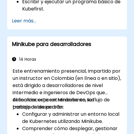
Escribir y ejecutar un programa básico de
Kubefirst.
Anotar código con directivas y cláusulas
Leer más...
de Kubefirst.
Utilizar la API y las bibliotecas de
Kubefirst.
Minikube para desarrolladores
Analizar el rendimiento y depurar
programas de Kubefirst.
14 Horas
Este entrenamiento presencial, impartido por
un instructor en Colombia (en línea o en sitio),
está dirigido a desarrolladores de nivel
intermedio e ingenieros de DevOps que
desean incorporar Minikube en su flujo de
Al finalizar este entrenamiento, los
trabajo de desarrollo.
participantes podrán:
Configurar y administrar un entorno local
de Kubernetes utilizando Minikube.
Comprender cómo desplegar, gestionar