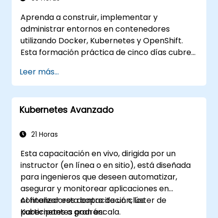
Garantizar alta disponibilidad y
Aprenda a construir, implementar y
recuperación ante desastres en
administrar entornos en contenedores
Kubernetes.
utilizando Docker, Kubernetes y OpenShift.
Esta formación práctica de cinco días cubre
imágenes de contenedores, cargas de
Leer más...
trabajo de Kubernetes, redes de clúster,
almacenamiento, seguridad, monitoreo y
administración práctica de OpenShift. Los
Kubernetes Avanzado
participantes obtienen las habilidades
necesarias para operar plataformas
modernas de contenedores y resolver
21 Horas
problemas de aplicaciones en entornos de
Esta capacitación en vivo, dirigida por un
desarrollo y producción.
instructor (en línea o en sitio), está diseñada
para ingenieros que deseen automatizar,
asegurar y monitorear aplicaciones en
contenedores dentro de un clúster de
Al finalizar esta capacitación, los
Kubernetes a gran escala.
participantes podrán: