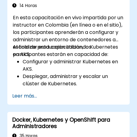
14 Horas
En esta capacitación en vivo impartida por un
instructor en Colombia (en línea o en el sitio),
los participantes aprenderán a configurar y
administrar un entorno de contenedores a
escala de producción utilizando Kubernetes
Al finalizar esta capacitación, los
en AKS.
participantes estarán en capacidad de:
Configurar y administrar Kubernetes en
AKS.
Desplegar, administrar y escalar un
clúster de Kubernetes.
Desplegar aplicaciones empaquetadas
Leer más...
en contenedores (Docker) en Azure.
Migrar un entorno existente de
Kubernetes desde instalaciones locales a
Docker, Kubernetes y OpenShift para
la nube de AKS.
Administradores
Integrar Kubernetes con software de
integración continua (CI) de terceros.
35 Horas