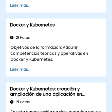
Implementar y gestionar contenedores
Leer más...
mediante kubectl y el panel de control de
Minikube.
Configurar soluciones de
Docker y Kubernetes
almacenamiento persistente y redes
para Kubernetes.
Aprovechar Minikube para desarrollar,
21 Horas
probar y depurar aplicaciones.
Objetivos de la formación: Adquirir
competencias teóricas y operativas en
Docker y Kubernetes.
Leer más...
Docker y Kubernetes: creación y
ampliación de una aplicación en
contenedores
21 Horas
En esta capacitación en vivo impartida por un