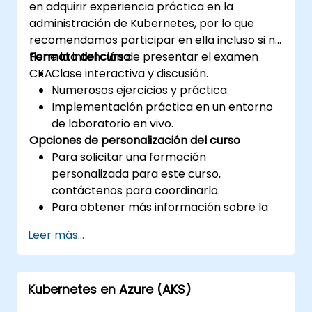
en adquirir experiencia práctica en la
administración de Kubernetes, por lo que
recomendamos participar en ella incluso si no
tiene la intención de presentar el examen
Formato del curso
CKA.
Clase interactiva y discusión.
Numerosos ejercicios y práctica.
Implementación práctica en un entorno
de laboratorio en vivo.
Opciones de personalización del curso
Para solicitar una formación
personalizada para este curso,
contáctenos para coordinarlo.
Para obtener más información sobre la
certificación CKA, visite:
Leer más...
https://training.linuxfoundation.org/certificatio
kubernetes-administrator-cka
Kubernetes en Azure (AKS)