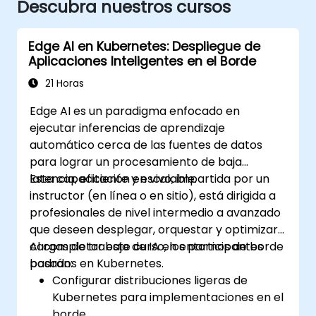
Descubra nuestros cursos
Edge AI en Kubernetes: Despliegue de
Aplicaciones Inteligentes en el Borde
21 Horas
Edge AI es un paradigma enfocado en
ejecutar inferencias de aprendizaje
automático cerca de las fuentes de datos
para lograr un procesamiento de baja
latencia, eficiente y escalable.
Esta capacitación en vivo, impartida por un
instructor (en línea o en sitio), está dirigida a
profesionales de nivel intermedio a avanzado
que deseen desplegar, orquestar y optimizar
cargas de trabajo de IA en entornos de borde
Al completar este curso, los participantes
basados en Kubernetes.
podrán:
Configurar distribuciones ligeras de
Kubernetes para implementaciones en el
borde.