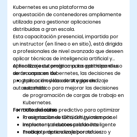
Kubernetes es una plataforma de
orquestación de contenedores ampliamente
utilizada para gestionar aplicaciones
distribuidas a gran escala.
Esta capacitación presencial, impartida por
un instructor (en línea o en sitio), está dirigida
a profesionales de nivel avanzado que deseen
aplicar técnicas de inteligencia artificial y
aprendizaje automático para optimizar el uso
Al finalizar este programa, los participantes
de recursos en Kubernetes, las decisiones de
serán capaces de:
programación y las estrategias de
Aplicar modelos de IA y aprendizaje
autoescalado.
automático para mejorar las decisiones
de programación de cargas de trabajo en
Kubernetes.
Formato del curso
Utilizar análisis predictivo para optimizar
la asignación de CPU, GPU y memoria.
Presentaciones técnicas guiadas por el
Implementar autoescalado inteligente
instructor y debates profundos.
mediante aprendizaje por refuerzo y
Trabajo práctico en laboratorios