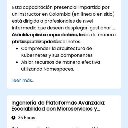
Esta capacitación presencial impartida por
un instructor en Colombia (en línea o en sitio)
está dirigida a profesionales de nivel
intermedio que deseen desplegar, gestionar y
escalar aplicaciones contenizadas de manera
Al finalizar esta capacitación, los
efectiva utilizando Kubernetes.
participantes podrán:
Comprender la arquitectura de
Kubernetes y sus componentes.
Aislar recursos de manera efectiva
utilizando Namespaces.
Gestionar y personalizar cargas de
Leer más...
trabajo con Deployments, StatefulSets y
DaemonSets.
Definir recursos computacionales
Ingeniería de Plataformas Avanzada:
mediante Requests y Limits.
Escalabilidad con Microservicios y
Trabajar con Jobs y CronJobs para
Kubernetes
tareas programadas.
35 Horas
Comprender los Servicios y el DNS dentro