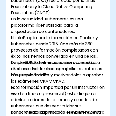
Kubernetes (CKA) fue creado por la Linux
Foundation y la Cloud Native Computing
Foundation (CNCF).
En la actualidad, Kubernetes es una
plataforma líder utilizada para la
orquestación de contenedores.
NobleProg imparte formación en Docker y
Kubernetes desde 2015. Con más de 360
proyectos de formación completados con
éxito, nos hemos convertido en una de las
empresas de formación más reconocidas a
Desde 2019, también ayudamos a nuestros
nivel mundial en el campo de la
clientes a validar su desempeño en entornos
contenedorización.
k8s preparándolos y motivándolos a aprobar
los exámenes CKA y CKAD.
Esta formación impartida por un instructor en
vivo (en línea o presencial) está dirigida a
administradores de sistemas y usuarios de
Kubernetes que deseen validar sus
conocimientos aprobando el examen CKA.
Por otro lado, la formación también se centra