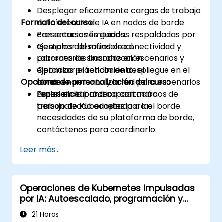
Desplegar eficazmente cargas de trabajo
Formato del curso
de inferencia de IA en nodos de borde
con recursos limitados.
Presentaciones guiadas respaldadas por
Gestionar desafíos de conectividad y
ejemplos del mundo real.
patrones de sincronización.
Laboratorios basados en escenarios y
Optimizar el rendimiento, el
ejercicios prácticos de despliegue en el
Opciones de personalización del curso
almacenamiento y la red para escenarios
borde.
reales en el borde.
Experiencia práctica con marcos de
Para solicitar una capacitación
trabajo de Kubernetes para el borde.
personalizada adaptada a las
necesidades de su plataforma de borde,
contáctenos para coordinarlo.
Leer más...
Operaciones de Kubernetes impulsadas
por IA: Autoescalado, programación y
optimización de recursos
21 Horas