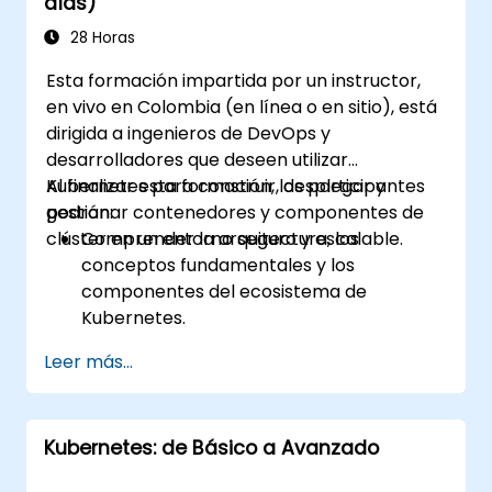
días)
28 Horas
Esta formación impartida por un instructor,
en vivo en Colombia (en línea o en sitio), está
dirigida a ingenieros de DevOps y
desarrolladores que deseen utilizar
Kubernetes para construir, desplegar y
Al finalizar esta formación, los participantes
gestionar contenedores y componentes de
podrán:
clúster en un entorno seguro y escalable.
Comprender la arquitectura, los
conceptos fundamentales y los
componentes del ecosistema de
Kubernetes.
Configurar, instalar y administrar un
Leer más...
clúster de Kubernetes para la
orquestación de contenedores.
Aprender a ejecutar operaciones de
Kubernetes: de Básico a Avanzado
Kubernetes utilizando herramientas de
línea de comandos.