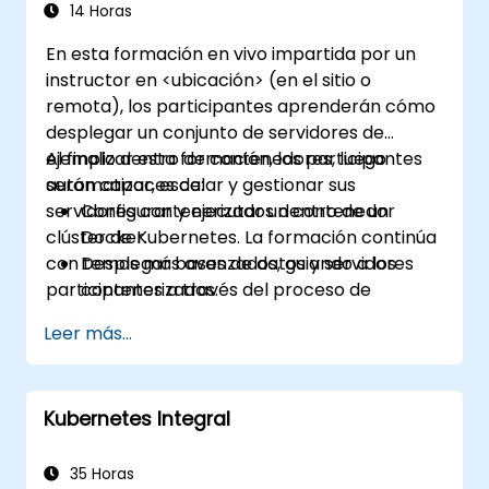
Obtener experiencia práctica desde
14 Horas
operaciones básicas hasta avanzadas de
En esta formación en vivo impartida por un
administración de Kubernetes.
instructor en <ubicación> (en el sitio o
remota), los participantes aprenderán cómo
desplegar un conjunto de servidores de
ejemplo dentro de contenedores, luego
Al finalizar esta formación, los participantes
automatizar, escalar y gestionar sus
serán capaces de:
servidores contenerizados dentro de un
Configurar y ejecutar un contenedor
clúster de Kubernetes. La formación continúa
Docker.
con temas más avanzados, guiando a los
Desplegar bases de datos y servidores
participantes a través del proceso de
contenerizados.
asegurar, configurar la red y monitorear un
Configurar un clúster de Docker y
Leer más...
clúster de Kubernetes.
Kubernetes.
Utilizar Kubernetes para implementar y
gestionar diferentes entornos bajo el
Kubernetes Integral
mismo clúster.
Asegurar, escalar y monitorear un clúster
de Kubernetes.
35 Horas