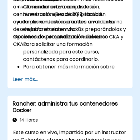
a nivel mundial en el campo de la
Clase interactiva con discusión.
contenerización. Desde 2019, también
Numerosos ejercicios y práctica.
ayudamos a nuestros clientes a validar su
Implementación práctica en un entorno
desempeño en entornos k8s preparándolos y
de laboratorio en vivo.
motivándolos a aprobar los exámenes CKA y
Opciones de personalización del curso
CKAD.
Para solicitar una formación
personalizada para este curso,
contáctenos para coordinarlo.
Para obtener más información sobre
CKAD, visite:
Leer más...
https://training.linuxfoundation.org/certificatio
kubernetes-application-developer-
ckad/
Rancher: administra tus contenedores
Docker
14 Horas
Este curso en vivo, impartido por un instructor
en Colombia, ofrece a los participantes una