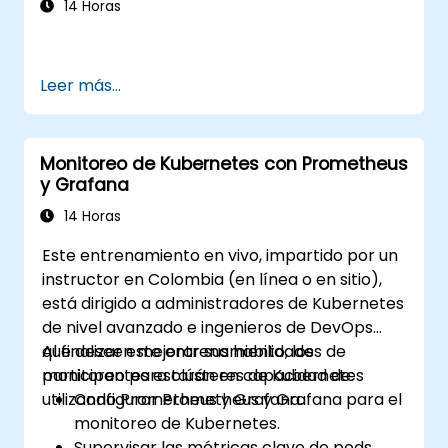
14 Horas
Leer más...
Monitoreo de Kubernetes con Prometheus
y Grafana
14 Horas
Este entrenamiento en vivo, impartido por un
instructor en Colombia (en línea o en sitio),
está dirigido a administradores de Kubernetes
de nivel avanzado e ingenieros de DevOps
que deseen mejorar sus habilidades de
Al finalizar este entrenamiento, los
monitoreo para clústeres de Kubernetes
participantes estarán en capacidad de:
utilizando Prometheus y Grafana.
Configurar Prometheus y Grafana para el
monitoreo de Kubernetes.
Supervisar las métricas clave de pods,