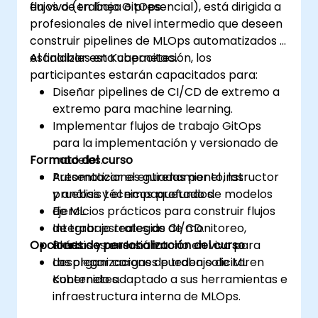
flujos de trabajo GitOps.
en vivo (en línea o presencial), está dirigida a
profesionales de nivel intermedio que deseen
construir pipelines de MLOps automatizados y
escalables en Kubernetes.
Al finalizar esta capacitación, los
participantes estarán capacitados para:
Diseñar pipelines de CI/CD de extremo a
extremo para machine learning.
Implementar flujos de trabajo GitOps
para la implementación y versionado de
Formato del curso
modelos.
Automatizar el entrenamiento, las
Presentaciones guiadas por el instructor
pruebas y el empaquetado de modelos
y análisis técnicos profundos.
de ML.
Ejercicios prácticos para construir flujos
Integrar estrategias de monitoreo,
de trabajo reales de CI/CD.
Opciones de personalización del curso
alertas y reversión.
Prácticas en laboratorio en vivo para
desplegar cargas de trabajo de ML en
Las organizaciones pueden solicitar
Kubernetes.
contenido adaptado a sus herramientas e
infraestructura interna de MLOps.