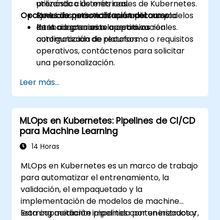
pronóstico de métricas.
utilizando clústeres reales de Kubernetes.
Opciones de personalización del curso
Reducir costos e infraestructura y la
Ejercicios prácticos que aplican modelos
latencia gracias a la optimización
de IA a escenarios operativos reales.
Para adaptar este curso a su
automatizada de recursos.
configuración de plataforma o requisitos
operativos, contáctenos para solicitar
una personalización.
Leer más...
MLOps en Kubernetes: Pipelines de CI/CD
para Machine Learning
14 Horas
MLOps en Kubernetes es un marco de trabajo
para automatizar el entrenamiento, la
validación, el empaquetado y la
implementación de modelos de machine
learning mediante pipelines contenerizados y
Esta capacitación impartida por un instructor,