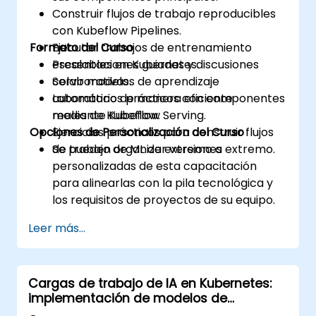
Construir flujos de trabajo reproducibles
con Kubeflow Pipelines.
Formato del Curso
Ejecutar trabajos de entrenamiento
escalables en Kubernetes.
Presentaciones guiadas y discusiones
Servir modelos de aprendizaje
colaborativas.
automático de manera eficiente
Laboratorios prácticos con componentes
mediante Kubeflow Serving.
reales de Kubeflow.
Opciones de Personalización del Curso
Ejercicios prácticos para construir flujos
de trabajo de ML de extremo a extremo.
Se pueden organizar versiones
personalizadas de esta capacitación
para alinearlas con la pila tecnológica y
los requisitos de proyectos de su equipo.
Leer más...
Cargas de trabajo de IA en Kubernetes:
implementación de modelos de
aprendizaje automático a escala