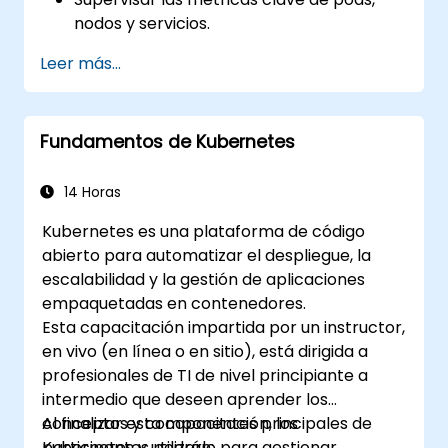
nodos y servicios.
Crear paneles dinámicos para visualizar
Leer más...
la salud y el rendimiento del clúster.
Implementar estrategias de alertas para
resolver problemas de forma proactiva.
Fundamentos de Kubernetes
Aplicar las mejores prácticas para
escalar soluciones de monitoreo en
entornos de Kubernetes.
14 Horas
Kubernetes es una plataforma de código
abierto para automatizar el despliegue, la
escalabilidad y la gestión de aplicaciones
empaquetadas en contenedores.
Esta capacitación impartida por un instructor,
en vivo (en línea o en sitio), está dirigida a
profesionales de TI de nivel principiante a
intermedio que deseen aprender los
conceptos y componentes principales de
Al finalizar esta capacitación, los
Kubernetes y utilizarlo para gestionar
participantes podrán: