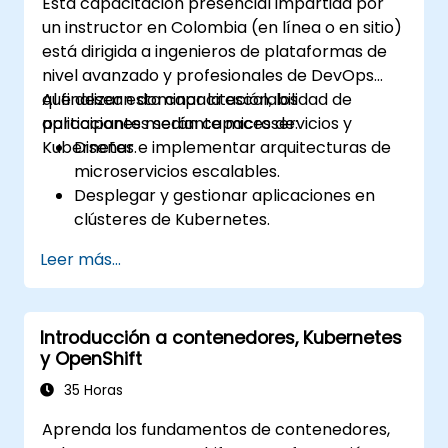
Esta capacitación presencial impartida por
de Kubernetes.
un instructor en Colombia (en línea o en sitio)
Exponer aplicaciones utilizando Ingress.
está dirigida a ingenieros de plataformas de
Gestionar ConfigMaps, Secrets y
nivel avanzado y profesionales de DevOps
Persistent Volumes.
que desean dominar la escalabilidad de
Al finalizar esta capacitación, los
Escalar y actualizar clústeres de
aplicaciones mediante microservicios y
participantes serán capaces de:
Kubernetes mediante estrategias
Kubernetes.
Diseñar e implementar arquitecturas de
avanzadas.
microservicios escalables.
Analizar y solucionar problemas en
Desplegar y gestionar aplicaciones en
Kubernetes.
clústeres de Kubernetes.
Desplegar recursos de manera eficiente
Utilizar gráficos de Helm para un
utilizando Helm Charts.
Leer más...
despliegue eficiente de servicios.
Monitorear y mantener la salud de los
microservicios en producción.
Introducción a contenedores, Kubernetes
Aplicar las mejores prácticas de
y OpenShift
seguridad y cumplimiento en entornos de
Kubernetes.
35 Horas
Aprenda los fundamentos de contenedores,