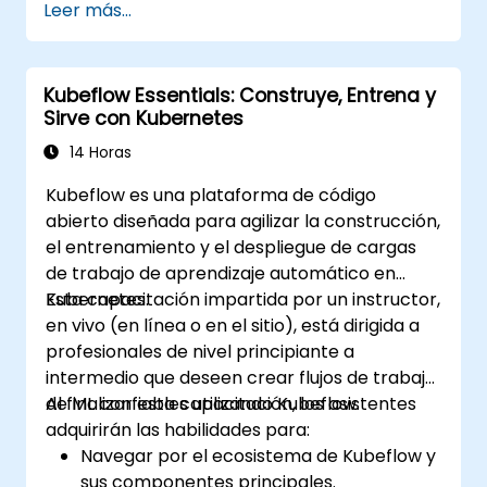
Leer más...
Kubeflow Essentials: Construye, Entrena y
Sirve con Kubernetes
14 Horas
Kubeflow es una plataforma de código
abierto diseñada para agilizar la construcción,
el entrenamiento y el despliegue de cargas
de trabajo de aprendizaje automático en
Kubernetes.
Esta capacitación impartida por un instructor,
en vivo (en línea o en el sitio), está dirigida a
profesionales de nivel principiante a
intermedio que deseen crear flujos de trabajo
de ML confiables utilizando Kubeflow.
Al finalizar esta capacitación, los asistentes
adquirirán las habilidades para:
Navegar por el ecosistema de Kubeflow y
sus componentes principales.