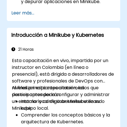
y depurar aplicaciones en Minikube.
Integrar Minikube en sus pipelines de
Leer más...
integración y despliegue continuo.
Optimizar su proceso de desarrollo
aprovechando las funcionalidades
Introducción a Minikube y Kubernetes
avanzadas de Minikube.
Aplicar las mejores prácticas para el
desarrollo local con Kubernetes.
21 Horas
Esta capacitación en vivo, impartida por un
instructor en Colombia (en línea o
presencial), está dirigida a desarrolladores de
software y profesionales de DevOps con
niveles principiantes a intermedios que
Al finalizar esta capacitación, los
deseen aprender a configurar y administrar
participantes podrán:
un entorno local de Kubernetes utilizando
Instalar y configurar Minikube en su
Minikube.
equipo local.
Comprender los conceptos básicos y la
arquitectura de Kubernetes.