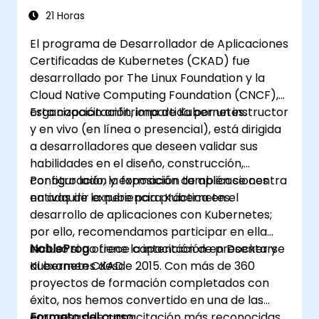
preparación para el examen
21 Horas
El programa de Desarrollador de Aplicaciones
Certificadas de Kubernetes (CKAD) fue
desarrollado por The Linux Foundation y la
Cloud Native Computing Foundation (CNCF),
organización anfitriona de Kubernetes.
Esta capacitación, impartida por un instructor
y en vivo (en línea o presencial), está dirigida
a desarrolladores que deseen validar sus
habilidades en el diseño, construcción,
configuración y exposición de aplicaciones
Por otro lado, la formación también se centra
nativas de la nube para Kubernetes.
en adquirir experiencia práctica en el
desarrollo de aplicaciones con Kubernetes;
por ello, recomendamos participar en ella
incluso si no tiene la intención de presentarse
NobleProg
ofrece capacitación en Docker y
al examen CKAD.
Kubernetes desde 2015. Con más de 360
proyectos de formación completados con
éxito, nos hemos convertido en una de las
empresas de capacitación más reconocidas
Formato del curso