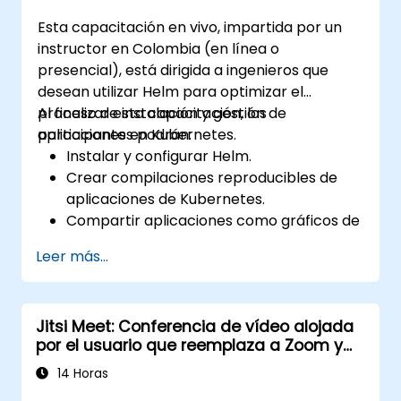
Esta capacitación en vivo, impartida por un
instructor en Colombia (en línea o
presencial), está dirigida a ingenieros que
desean utilizar Helm para optimizar el
proceso de instalación y gestión de
Al finalizar esta capacitación, los
aplicaciones en Kubernetes.
participantes podrán:
Instalar y configurar Helm.
Crear compilaciones reproducibles de
aplicaciones de Kubernetes.
Compartir aplicaciones como gráficos de
Helm (Helm charts).
Leer más...
Ejecutar aplicaciones de terceros
guardadas como gráficos de Helm.
Gestionar las versiones de los paquetes
Jitsi Meet: Conferencia de vídeo alojada
de Helm.
por el usuario que reemplaza a Zoom y
Microsoft Teams
14 Horas