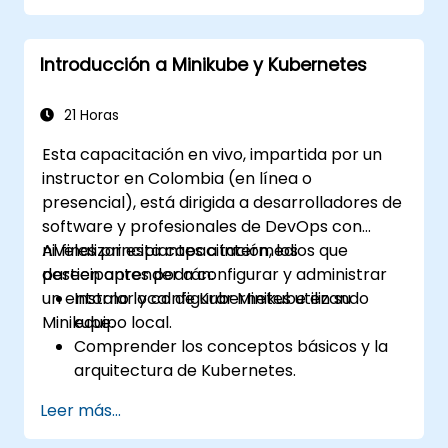
extremo a extremo, la residencia de datos
local (on-premise) y la federación con socios
Introducción a Minikube y Kubernetes
externos confiables.
21 Horas
Esta capacitación en vivo, impartida por un
instructor en Colombia (en línea o
presencial), está dirigida a desarrolladores de
software y profesionales de DevOps con
niveles principiantes a intermedios que
Al finalizar esta capacitación, los
deseen aprender a configurar y administrar
participantes podrán:
un entorno local de Kubernetes utilizando
Instalar y configurar Minikube en su
Minikube.
equipo local.
Comprender los conceptos básicos y la
arquitectura de Kubernetes.
Implementar y gestionar contenedores
Leer más...
mediante kubectl y el panel de control de
Minikube.