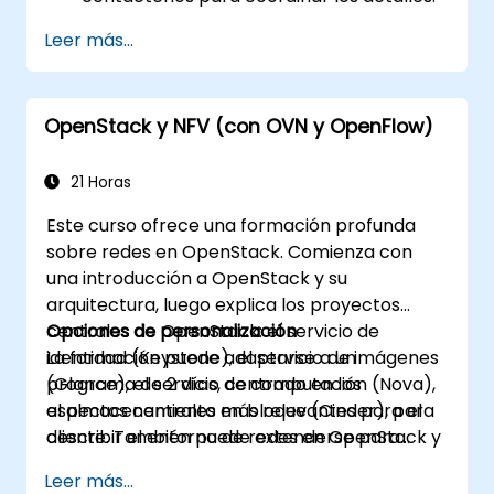
Leer más...
OpenStack y NFV (con OVN y OpenFlow)
21 Horas
Este curso ofrece una formación profunda
sobre redes en OpenStack. Comienza con
una introducción a OpenStack y su
arquitectura, luego explica los proyectos
centrales de OpenStack: el servicio de
Opciones de personalización
identidad (Keystone), el servicio de imágenes
La formación puede adaptarse a un
(Glance), el servicio de computación (Nova),
programa de 2 días, centrado en los
el almacenamiento en bloque (Cinder), para
aspectos centrales más relevantes para el
describir el entorno de redes en OpenStack y
cliente. También puede extenderse para
enfocarse principalmente en el proyecto de
cubrir temas administrativos, de diseño, de
Leer más...
redes (Neutron). Se describe la
redes y/o de resolución de problemas