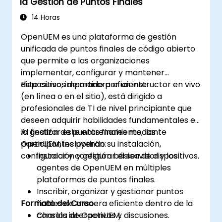
la Gestión de Puntos Finales
14 Horas
OpenUEM es una plataforma de gestión
unificada de puntos finales de código abierto
que permite a las organizaciones
implementar, configurar y mantener
dispositivos de manera eficiente.
Este curso, impartido por un instructor en vivo
(en línea o en el sitio), está dirigido a
profesionales de TI de nivel principiante que
deseen adquirir habilidades fundamentales en
la gestión de puntos finales mediante
Al finalizar este entrenamiento, los
OpenUEM, incluyendo su instalación,
participantes podrán:
configuración y gestión básica de dispositivos.
Instalar y configurar el servidor y los
agentes de OpenUEM en múltiples
plataformas de puntos finales.
Inscribir, organizar y gestionar puntos
Formato del Curso
finales de manera eficiente dentro de la
consola de OpenUEM.
Charlas interactivas y discusiones.