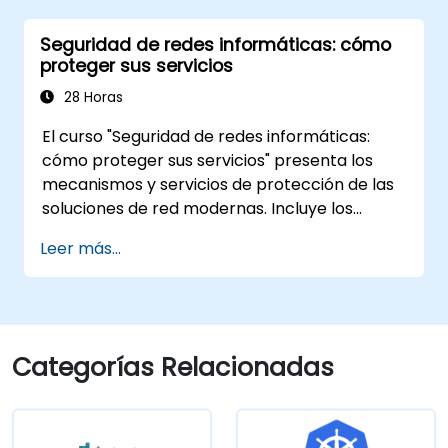
Implementar y gestionar funciones de
Seguridad de redes informáticas: cómo
seguridad dentro de una red SD-WAN.
proteger sus servicios
Monitorear, administrar y resolver
problemas en entornos SD-WAN.
28 Horas
El curso "Seguridad de redes informáticas:
cómo proteger sus servicios" presenta los
mecanismos y servicios de protección de las
soluciones de red modernas. Incluye los
fundamentos para garantizar la
Leer más...
confidencialidad y la integridad de los datos,
el uso de cifrado, certificados, infraestructura
de clave pública (PKI) y el almacenamiento
seguro de contraseñas. El curso también
aborda los protocolos y servicios de
Categorías Relacionadas
seguridad en redes, los sistemas de
protección, la seguridad de redes
inalámbricas, la interconexión de sucursales