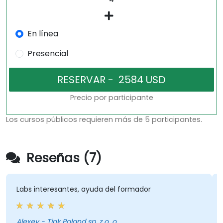
En línea
Presencial
Precio por participante
Los cursos públicos requieren más de 5 participantes.
Reseñas (7)
 interesantes, ayuda del formador
explicaci
Alexey - Tink Poland sp. z o. o.