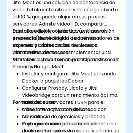
Jitsi Meet es una solución de conferencia de
vídeo totalmente cifrada y de código abierto
al 100 %, que puede alojar en sus propios
servidores. Admite vídeo HD, compartir
pantalla, edición colaborativa y transmisión
Este curso teórico-práctico (en línea o
en directo sin necesidad de cuentas ni
presencial) está dirigido a administradores de
exponer los datos de las reuniones a
sistemas y profesionales de DevOps
plataformas de terceros.
intermedios que deseen implementar Jitsi
Meet como una alternativa a Zoom, Microsoft
Al finalizar este curso, los participantes serán
Teams y Google Meet.
capaces de:
Instalar y configurar Jitsi Meet utilizando
Docker o paquetes Debian.
Configurar Prosody, Jicofo y Jitsi
Videobridge para un rendimiento óptimo.
Formato del curso
Establecer servidores TURN para el
tránsito NAT y la compatibilidad con
Clase interactiva con debate.
firewalls.
Abundancia de ejercicios y práctica.
Proteger las reuniones mediante
Implementación práctica en un entorno
contraseñas, salas de espera y cifrado de
de laboratorio en vivo.