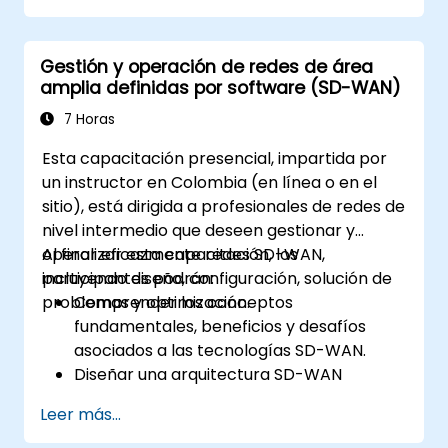
infraestructura de red virtual basada en el
relacionados con las implementaciones de
proyecto Open Virtual Network (OVN), Open
OpenStack. Además, es posible describir
Gestión y operación de redes de área
vSwitch y OpenFlow. El objetivo del curso es
otras soluciones SDN subyacentes como Linux
amplia definidas por software (SD-WAN)
comprender las operaciones básicas y la
Bridge u OvS.
arquitectura de OpenStack, así como
7 Horas
familiarizar a los participantes con diversas
Esta capacitación presencial, impartida por
tecnologías de redes detrás de OpenStack,
un instructor en Colombia (en línea o en el
ampliando la información sobre OVN, sus
sitio), está dirigida a profesionales de redes de
flujos subyacentes, recursos y herramientas.
nivel intermedio que deseen gestionar y
operar eficazmente redes SD-WAN,
Al finalizar esta capacitación, los
incluyendo diseño, configuración, solución de
participantes podrán:
problemas y optimización.
Comprender los conceptos
fundamentales, beneficios y desafíos
asociados a las tecnologías SD-WAN.
Diseñar una arquitectura SD-WAN
adaptada a las necesidades
Leer más...
organizacionales y desplegar soluciones
SD-WAN de manera efectiva.