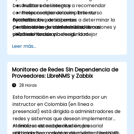
basándose en el riesgo y a recomendar
Auditors de sistemas
controles compensatorios. Este curso
Responsables de cumplimiento
ayudará a los participantes a determinar la
Formato:
normativo de sistemas
postura de seguridad de sus sistemas
Combinación de conferencias, discusiones y
Gestores de vulnerabilidades
utilizando Nessus y a decidir la mejor
práctica hands-on
Gerentes de ciberseguridad
estrategia de remediación.
Leer más...
Monitoreo de Redes Sin Dependencia de
Proveedores: LibreNMS y Zabbix
28 Horas
Esta formación en vivo impartida por un
instructor en Colombia (en línea o
presencial) está dirigida a administradores de
redes y sistemas que desean implementar
monitoreo de red de nivel empresarial
Al finalizar esta capacitación, los
utilizando herramientas de código abierto, sin
participantes podrán implementar LibreNMS