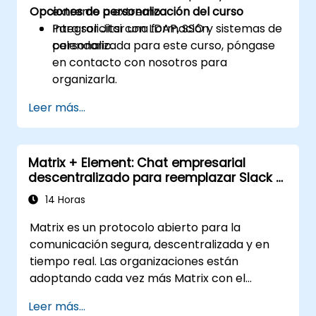
Opciones de personalización del curso
extremo a extremo.
Integrar Jitsi con LDAP, SSO y sistemas de
Para solicitar una formación
calendario.
personalizada para este curso, póngase
en contacto con nosotros para
organizarla.
Leer más...
Matrix + Element: Chat empresarial
descentralizado para reemplazar Slack y
Teams
14 Horas
Matrix es un protocolo abierto para la
comunicación segura, descentralizada y en
tiempo real. Las organizaciones están
adoptando cada vez más Matrix con el
cliente Element como alternativa a Slack y
Leer más...
Microsoft Teams para mantener el cifrado de