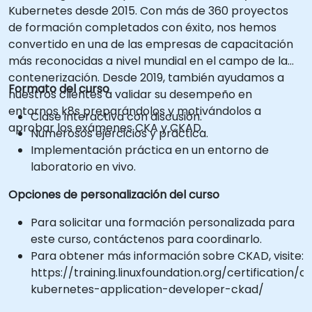
Kubernetes desde 2015. Con más de 360 proyectos
de formación completados con éxito, nos hemos
convertido en una de las empresas de capacitación
más reconocidas a nivel mundial en el campo de la
contenerización. Desde 2019, también ayudamos a
Formato del curso
nuestros clientes a validar su desempeño en
entornos k8s preparándolos y motivándolos a
Clase interactiva con discusión.
aprobar los exámenes CKA y CKAD.
Numerosos ejercicios y práctica.
Implementación práctica en un entorno de
laboratorio en vivo.
Opciones de personalización del curso
Para solicitar una formación personalizada para
este curso, contáctenos para coordinarlo.
Para obtener más información sobre CKAD, visite:
https://training.linuxfoundation.org/certification/ce
kubernetes-application-developer-ckad/