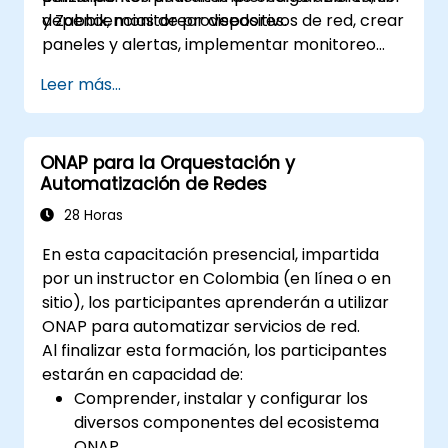
dependencias de proveedores.
y Zabbix, monitorear dispositivos de red, crear
paneles y alertas, implementar monitoreo
distribuido e integrarse con sistemas
Leer más...
externos.
ONAP para la Orquestación y
Automatización de Redes
28 Horas
En esta capacitación presencial, impartida
por un instructor en Colombia (en línea o en
sitio), los participantes aprenderán a utilizar
ONAP para automatizar servicios de red.
Al finalizar esta formación, los participantes
estarán en capacidad de:
Comprender, instalar y configurar los
diversos componentes del ecosistema
ONAP.