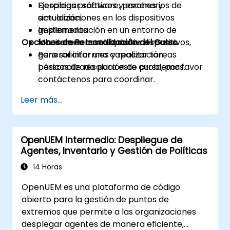
Desplegar software, parches y
Ejercicios prácticos y escenarios de
actualizaciones en los dispositivos
simulación.
gestionados.
Implementación en un entorno de
Opciones de Personalización del Curso
Monitorear la salud de los dispositivos,
laboratorio con dispositivos reales.
generar informes y realizar tareas
Para solicitar una capacitación
básicas de resolución de problemas.
personalizada para este curso, por favor
contáctenos para coordinar.
Leer más...
OpenUEM Intermedio: Despliegue de
Agentes, Inventario y Gestión de Políticas
14 Horas
OpenUEM es una plataforma de código
abierto para la gestión de puntos de
extremos que permite a las organizaciones
desplegar agentes de manera eficiente,