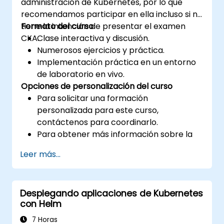
administración de Kubernetes, por lo que
recomendamos participar en ella incluso si no
tiene la intención de presentar el examen
Formato del curso
CKA.
Clase interactiva y discusión.
Numerosos ejercicios y práctica.
Implementación práctica en un entorno
de laboratorio en vivo.
Opciones de personalización del curso
Para solicitar una formación
personalizada para este curso,
contáctenos para coordinarlo.
Para obtener más información sobre la
certificación CKA, visite:
Leer más...
https://training.linuxfoundation.org/certificatio
kubernetes-administrator-cka
Desplegando aplicaciones de Kubernetes
con Helm
7 Horas