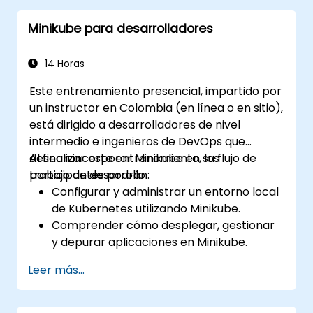
Configurar soluciones de
Minikube para desarrolladores
almacenamiento persistente y redes
para Kubernetes.
Aprovechar Minikube para desarrollar,
14 Horas
probar y depurar aplicaciones.
Este entrenamiento presencial, impartido por
un instructor en Colombia (en línea o en sitio),
está dirigido a desarrolladores de nivel
intermedio e ingenieros de DevOps que
desean incorporar Minikube en su flujo de
Al finalizar este entrenamiento, los
trabajo de desarrollo.
participantes podrán:
Configurar y administrar un entorno local
de Kubernetes utilizando Minikube.
Comprender cómo desplegar, gestionar
y depurar aplicaciones en Minikube.
Integrar Minikube en sus pipelines de
Leer más...
integración y despliegue continuo.
Optimizar su proceso de desarrollo
aprovechando las funcionalidades