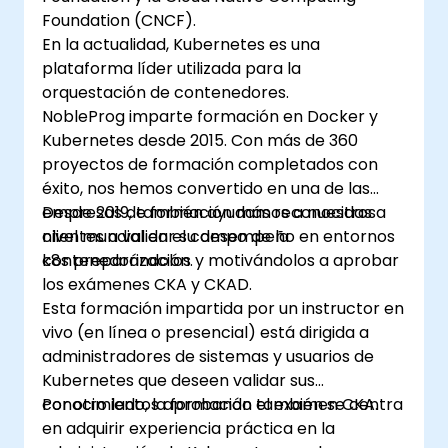
Foundation (CNCF).
En la actualidad, Kubernetes es una
plataforma líder utilizada para la
orquestación de contenedores.
NobleProg imparte formación en Docker y
Kubernetes desde 2015. Con más de 360
proyectos de formación completados con
éxito, nos hemos convertido en una de las
empresas de formación más reconocidas a
Desde 2019, también ayudamos a nuestros
nivel mundial en el campo de la
clientes a validar su desempeño en entornos
contenedorización.
k8s preparándolos y motivándolos a aprobar
los exámenes CKA y CKAD.
Esta formación impartida por un instructor en
vivo (en línea o presencial) está dirigida a
administradores de sistemas y usuarios de
Kubernetes que deseen validar sus
conocimientos aprobando el examen CKA.
Por otro lado, la formación también se centra
en adquirir experiencia práctica en la