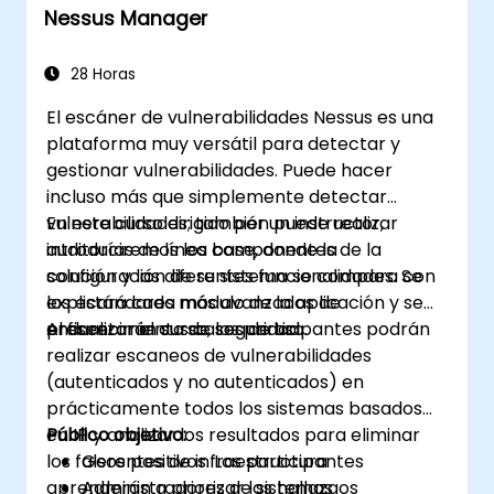
Nessus Manager
avanzadas de Minikube.
Aplicar las mejores prácticas para el
desarrollo local con Kubernetes.
28 Horas
El escáner de vulnerabilidades Nessus es una
plataforma muy versátil para detectar y
gestionar vulnerabilidades. Puede hacer
incluso más que simplemente detectar
vulnerabilidades; también puede realizar
En este curso dirigido por un instructor,
auditorías de línea base, donde la
introduciremos los componentes de la
configuración de su sistema se compara con
solución y las diferentes funcionalidades. Se
los estándares más avanzados de
explicará cada módulo de la aplicación y se
endurecimiento de seguridad.
presentarán sus casos de uso.
Al finalizar el curso, los participantes podrán
realizar escaneos de vulnerabilidades
(autenticados y no autenticados) en
prácticamente todos los sistemas basados
en IP y analizar los resultados para eliminar
Público objetivo:
los falsos positivos. Los participantes
Gerentes de infraestructura
aprenderán a priorizar los hallazgos
Administradores de sistemas