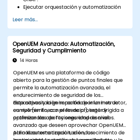
Ejecutar orquestación y automatización
en tiempo real, basada en políticas, de
Leer más...
funciones de red físicas y virtuales.
Diseñar, crear, orquestar y monitorear
VNFs, SDNs y otros servicios de red.
OpenUEM Avanzado: Automatización,
Gestionar eficientemente todo el ciclo de
Seguridad y Cumplimiento
vida de la red mediante un enfoque
impulsado por software.
14 Horas
Desarrollar, desplegar y escalar redes
OpenUEM es una plataforma de código
utilizando las últimas tecnologías y
abierto para la gestión de puntos finales que
prácticas de código abierto.
permite la automatización avanzada, el
endurecimiento de seguridad de los
dispositivos y la generación de informes de
Esta capacitación impartida por un instructor,
cumplimiento, con el fin de proteger y
en vivo (en línea o presencial), está dirigida a
optimizar las operaciones empresariales.
profesionales de TI y seguridad de nivel
avanzado que deseen aprovechar OpenUEM
para la automatización, el endurecimiento de
Al finalizar esta capacitación, los