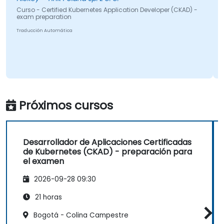
 - Certified Kubernetes Application Developer (CKAD) -
Curso - Ce
 preparation
exam prep
cción Automática
Traducción A
Próximos cursos
Desarrollador de Aplicaciones Certificadas
de Kubernetes (CKAD) - preparación para
el examen
2026-09-28 09:30
21 horas
Bogotá - Colina Campestre