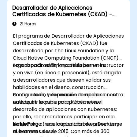
Desarrollador de Aplicaciones
Certificadas de Kubernetes (CKAD) -
preparación para el examen
21 Horas
El programa de Desarrollador de Aplicaciones
Certificadas de Kubernetes (CKAD) fue
desarrollado por The Linux Foundation y la
Cloud Native Computing Foundation (CNCF),
organización anfitriona de Kubernetes.
Esta capacitación, impartida por un instructor
y en vivo (en línea o presencial), está dirigida
a desarrolladores que deseen validar sus
habilidades en el diseño, construcción,
configuración y exposición de aplicaciones
Por otro lado, la formación también se centra
nativas de la nube para Kubernetes.
en adquirir experiencia práctica en el
desarrollo de aplicaciones con Kubernetes;
por ello, recomendamos participar en ella
incluso si no tiene la intención de presentarse
NobleProg
ofrece capacitación en Docker y
al examen CKAD.
Kubernetes desde 2015. Con más de 360