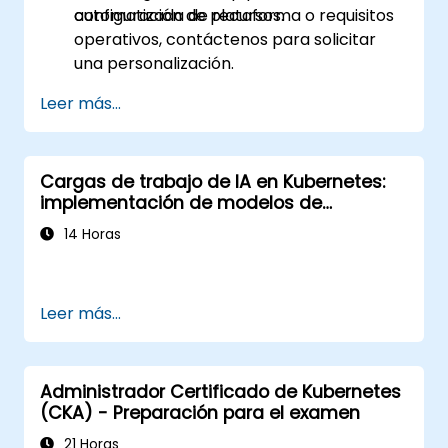
automatizada de recursos.
configuración de plataforma o requisitos
operativos, contáctenos para solicitar
una personalización.
Leer más...
Cargas de trabajo de IA en Kubernetes:
implementación de modelos de
aprendizaje automático a escala
14 Horas
Leer más...
Administrador Certificado de Kubernetes
(CKA) - Preparación para el examen
21 Horas