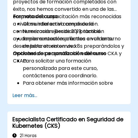
proyectos de formación completados con
éxito, nos hemos convertido en una de las
empresas de capacitación más reconocidas
Formato del curso
a nivel mundial en el campo de la
Clase interactiva con discusión.
contenerización. Desde 2019, también
Numerosos ejercicios y práctica.
ayudamos a nuestros clientes a validar su
Implementación práctica en un entorno
desempeño en entornos k8s preparándolos y
de laboratorio en vivo.
motivándolos a aprobar los exámenes CKA y
Opciones de personalización del curso
CKAD.
Para solicitar una formación
personalizada para este curso,
contáctenos para coordinarlo.
Para obtener más información sobre
CKAD, visite:
Leer más...
https://training.linuxfoundation.org/certificatio
kubernetes-application-developer-
ckad/
Especialista Certificado en Seguridad de
Kubernetes (CKS)
21 Horas