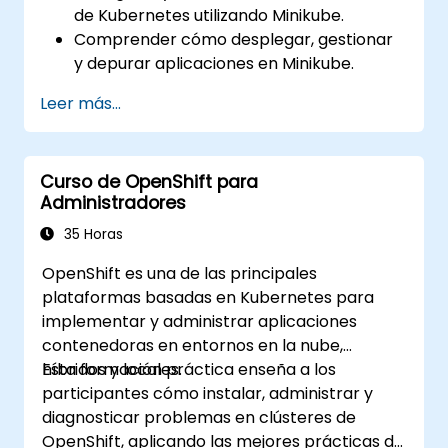
de Kubernetes utilizando Minikube.
Comprender cómo desplegar, gestionar
y depurar aplicaciones en Minikube.
Integrar Minikube en sus pipelines de
Leer más...
integración y despliegue continuo.
Optimizar su proceso de desarrollo
aprovechando las funcionalidades
Curso de OpenShift para
avanzadas de Minikube.
Administradores
Aplicar las mejores prácticas para el
desarrollo local con Kubernetes.
35 Horas
OpenShift es una de las principales
plataformas basadas en Kubernetes para
implementar y administrar aplicaciones
contenedoras en entornos en la nube,
híbridos y locales.
Esta formación práctica enseña a los
participantes cómo instalar, administrar y
diagnosticar problemas en clústeres de
OpenShift, aplicando las mejores prácticas de