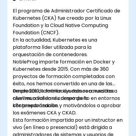
El programa de Administrador Certificado de
Kubernetes (CKA) fue creado por la Linux
Foundation y la Cloud Native Computing
Foundation (CNCF).
En la actualidad, Kubernetes es una
plataforma líder utilizada para la
orquestación de contenedores.
NobleProg imparte formación en Docker y
Kubernetes desde 2015. Con más de 360
proyectos de formación completados con
éxito, nos hemos convertido en una de las
empresas de formación más reconocidas a
Desde 2019, también ayudamos a nuestros
nivel mundial en el campo de la
clientes a validar su desempeño en entornos
contenedorización.
k8s preparándolos y motivándolos a aprobar
los exámenes CKA y CKAD.
Esta formación impartida por un instructor en
vivo (en línea o presencial) está dirigida a
administradores de sistemas y usuarios de