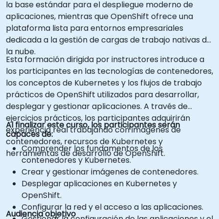
la base estándar para el despliegue moderno de
aplicaciones, mientras que OpenShift ofrece una
plataforma lista para entornos empresariales
dedicada a la gestión de cargas de trabajo nativas de
la nube.
Esta formación dirigida por instructores introduce a
los participantes en las tecnologías de contenedores,
los conceptos de Kubernetes y los flujos de trabajo
prácticos de OpenShift utilizados para desarrollar,
desplegar y gestionar aplicaciones. A través de
ejercicios prácticos, los participantes adquirirán
Al finalizar este curso, los participantes serán
experiencia real trabajando con imágenes de
capaces de:
contenedores, recursos de Kubernetes y
Comprender los fundamentos de los
herramientas de desarrollo de OpenShift.
contenedores y Kubernetes.
Crear y gestionar imágenes de contenedores.
Desplegar aplicaciones en Kubernetes y
OpenShift.
Configurar la red y el acceso a las aplicaciones.
Audiencia objetivo
Gestionar la configuración de las aplicaciones y el