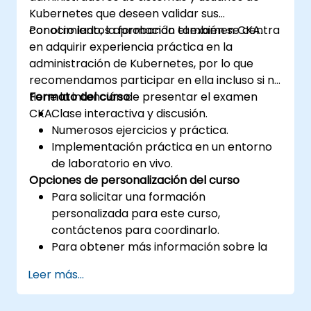
Kubernetes que deseen validar sus
conocimientos aprobando el examen CKA.
Por otro lado, la formación también se centra
en adquirir experiencia práctica en la
administración de Kubernetes, por lo que
recomendamos participar en ella incluso si no
tiene la intención de presentar el examen
Formato del curso
CKA.
Clase interactiva y discusión.
Numerosos ejercicios y práctica.
Implementación práctica en un entorno
de laboratorio en vivo.
Opciones de personalización del curso
Para solicitar una formación
personalizada para este curso,
contáctenos para coordinarlo.
Para obtener más información sobre la
certificación CKA, visite:
Leer más...
https://training.linuxfoundation.org/certificatio
kubernetes-administrator-cka