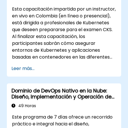
Esta capacitación impartida por un instructor,
en vivo en Colombia (en línea o presencial),
está dirigida a profesionales de Kubernetes
que deseen prepararse para el examen CKS.
Al finalizar esta capacitación, los
participantes sabrán cómo asegurar
entornos de Kubernetes y aplicaciones
basadas en contenedores en las diferentes
etapas del ciclo de vida de una aplicación:
Leer más...
construcción, implementación y ejecución.
Dominio de DevOps Nativo en la Nube:
Diseño, Implementación y Operación de
Microservicios Escalables en Kubernetes
49 Horas
Este programa de 7 días ofrece un recorrido
práctico e integral hacia el diseño,