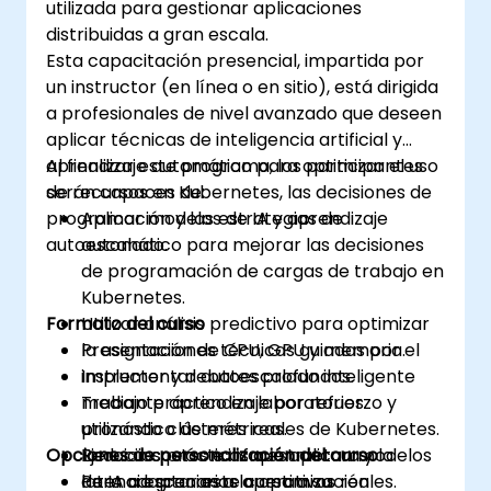
utilizada para gestionar aplicaciones
distribuidas a gran escala.
Esta capacitación presencial, impartida por
un instructor (en línea o en sitio), está dirigida
a profesionales de nivel avanzado que deseen
aplicar técnicas de inteligencia artificial y
aprendizaje automático para optimizar el uso
Al finalizar este programa, los participantes
de recursos en Kubernetes, las decisiones de
serán capaces de:
programación y las estrategias de
Aplicar modelos de IA y aprendizaje
autoescalado.
automático para mejorar las decisiones
de programación de cargas de trabajo en
Kubernetes.
Formato del curso
Utilizar análisis predictivo para optimizar
la asignación de CPU, GPU y memoria.
Presentaciones técnicas guiadas por el
Implementar autoescalado inteligente
instructor y debates profundos.
mediante aprendizaje por refuerzo y
Trabajo práctico en laboratorios
pronóstico de métricas.
utilizando clústeres reales de Kubernetes.
Opciones de personalización del curso
Reducir costos e infraestructura y la
Ejercicios prácticos que aplican modelos
latencia gracias a la optimización
de IA a escenarios operativos reales.
Para adaptar este curso a su