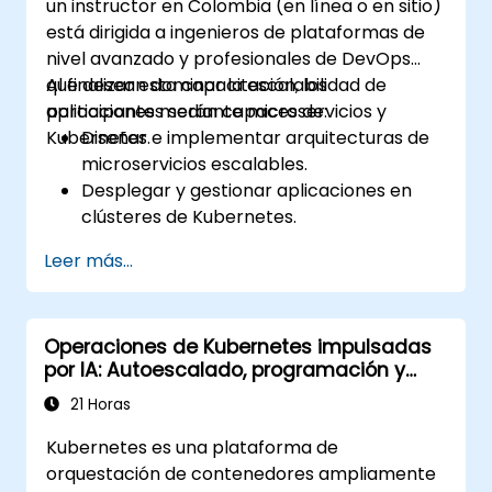
un instructor en Colombia (en línea o en sitio)
está dirigida a ingenieros de plataformas de
nivel avanzado y profesionales de DevOps
que desean dominar la escalabilidad de
Al finalizar esta capacitación, los
aplicaciones mediante microservicios y
participantes serán capaces de:
Kubernetes.
Diseñar e implementar arquitecturas de
microservicios escalables.
Desplegar y gestionar aplicaciones en
clústeres de Kubernetes.
Utilizar gráficos de Helm para un
Leer más...
despliegue eficiente de servicios.
Monitorear y mantener la salud de los
microservicios en producción.
Operaciones de Kubernetes impulsadas
Aplicar las mejores prácticas de
por IA: Autoescalado, programación y
seguridad y cumplimiento en entornos de
optimización de recursos
Kubernetes.
21 Horas
Kubernetes es una plataforma de
orquestación de contenedores ampliamente