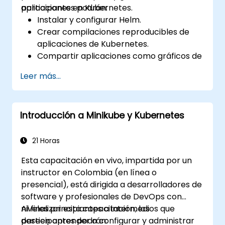
aplicaciones en Kubernetes.
participantes podrán:
Instalar y configurar Helm.
Crear compilaciones reproducibles de
aplicaciones de Kubernetes.
Compartir aplicaciones como gráficos de
Helm (Helm charts).
Leer más...
Ejecutar aplicaciones de terceros
guardadas como gráficos de Helm.
Gestionar las versiones de los paquetes
Introducción a Minikube y Kubernetes
de Helm.
21 Horas
Esta capacitación en vivo, impartida por un
instructor en Colombia (en línea o
presencial), está dirigida a desarrolladores de
software y profesionales de DevOps con
niveles principiantes a intermedios que
Al finalizar esta capacitación, los
deseen aprender a configurar y administrar
participantes podrán: