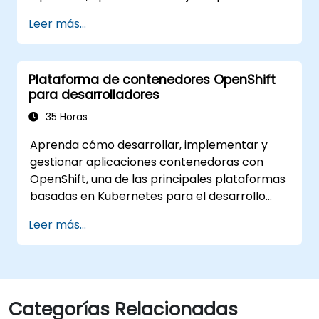
seguridad, red y almacenamiento. A través de
Leer más...
ejercicios prácticos, los participantes
adquieren las habilidades necesarias para
gestionar con confianza entornos de
Plataforma de contenedores OpenShift
Openhift listos para producción.
para desarrolladores
35 Horas
Aprenda cómo desarrollar, implementar y
gestionar aplicaciones contenedoras con
OpenShift, una de las principales plataformas
basadas en Kubernetes para el desarrollo
nativo de la nube. Esta formación práctica
Leer más...
cubre la implementación de aplicaciones,
contenedores, redes, CI/CD y flujos de trabajo
DevOps, brindando a los participantes las
habilidades para construir y mantener
aplicaciones modernas en entornos de
Categorías Relacionadas
producción.