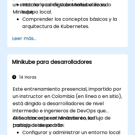
un entorno local de Kubernetes utilizando
Instalar y configurar Minikube en su
Minikube.
equipo local.
Comprender los conceptos básicos y la
arquitectura de Kubernetes.
Implementar y gestionar contenedores
Leer más...
mediante kubectl y el panel de control de
Minikube.
Configurar soluciones de
Minikube para desarrolladores
almacenamiento persistente y redes
para Kubernetes.
Aprovechar Minikube para desarrollar,
14 Horas
probar y depurar aplicaciones.
Este entrenamiento presencial, impartido por
un instructor en Colombia (en línea o en sitio),
está dirigido a desarrolladores de nivel
intermedio e ingenieros de DevOps que
desean incorporar Minikube en su flujo de
Al finalizar este entrenamiento, los
trabajo de desarrollo.
participantes podrán:
Configurar y administrar un entorno local