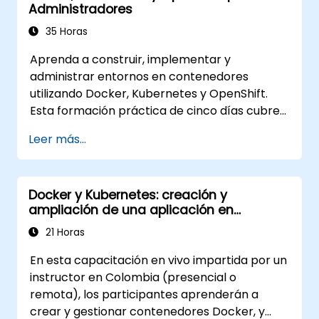
Administradores
35 Horas
Aprenda a construir, implementar y
administrar entornos en contenedores
utilizando Docker, Kubernetes y OpenShift.
Esta formación práctica de cinco días cubre
imágenes de contenedores, cargas de
Leer más...
trabajo de Kubernetes, redes de clúster,
almacenamiento, seguridad, monitoreo y
administración práctica de OpenShift. Los
Docker y Kubernetes: creación y
participantes obtienen las habilidades
ampliación de una aplicación en
necesarias para operar plataformas
contenedores
modernas de contenedores y resolver
21 Horas
problemas de aplicaciones en entornos de
En esta capacitación en vivo impartida por un
desarrollo y producción.
instructor en Colombia (presencial o
remota), los participantes aprenderán a
crear y gestionar contenedores Docker, y