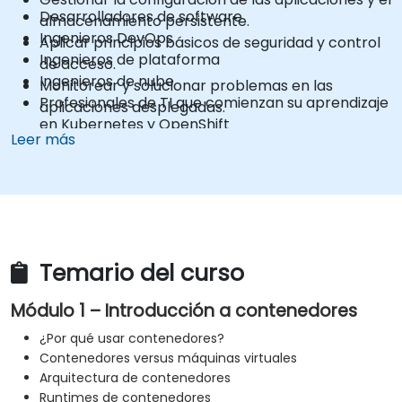
Desarrolladores de software
almacenamiento persistente.
Ingenieros DevOps
Aplicar principios básicos de seguridad y control
Ingenieros de plataforma
de acceso.
Ingenieros de nube
Monitorear y solucionar problemas en las
Profesionales de TI que comienzan su aprendizaje
aplicaciones desplegadas.
en Kubernetes y OpenShift
Leer más
Temario del curso
Módulo 1 – Introducción a contenedores
¿Por qué usar contenedores?
Contenedores versus máquinas virtuales
Arquitectura de contenedores
Runtimes de contenedores