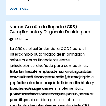
judicial.
Leer más...
Evaluar la efectividad y eficiencia de la
cobranza extrajudicial y judicial.
Abordar los aspectos legales y éticos
Norma Común de Reporte (CRS):
involucrados en la cobranza extrajudicial
Cumplimiento y Diligencia Debida para
y judicial.
Instituciones Financieras
Integrar de manera integral y coherente
14 Horas
la cobranza extrajudicial y judicial.
La CRS es el estándar de la OCDE para el
intercambio automático de información
sobre cuentas financieras entre
jurisdicciones, diseñado para combatir la
evasión fiscal transfronteriza al obligar a las
Esta formación impartida por un instructor,
instituciones financieras a identificar y
en vivo (en línea o presencial), está dirigida a
reportar cuentas propiedad de residentes
profesionales intermedios de cumplimiento y
fiscales extranjeros.
operaciones que deseen implementar
políticas sólidas centradas en la CRS, realizar
Al finalizar esta formación, los participantes
una diligencia debida precisa sobre la
podrán:
residencia fiscal y alinear los procesos
Explicar el marco de reporte de la CRS,