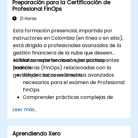
Preparación para la Certificación de
Utilizar herramientas de FinOps para la
Profesional FinOps
asignación de costos, las previsiones y la
optimización.
21 Horas
Prepararse para el examen de la
Esta formación presencial, impartida por
certificación de Analista FOCUS FinOps.
instructores en Colombia (en línea o en sitio),
está dirigida a profesionales avanzados de la
gestión financiera de la nube que deseen
validar su experiencia en operaciones
Al finalizar esta formación, los participantes
financieras (FinOps) relacionadas con la
podrán:
gestión de costos en la nube.
Adquirir los conocimientos avanzados
necesarios para el examen de Profesional
FinOps.
Comprender prácticas complejas de
FinOps, incluyendo optimización de
Leer más...
costos, gestión presupuestaria y
elaboración de informes.
Desarrollar habilidades prácticas en la
Aprendiendo Xero
aplicación de estrategias FinOps en