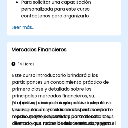
Para solicitar una capacitación
personalizada para este curso,
contáctenos para organizarlo.
Leer más...
Mercados Financieros
14 Horas
Este curso introductorio brindará a los
participantes un conocimiento práctico de
primera clase y detallado sobre los
principales mercados financieros, su
propósito, funcionamiento, actividades clave
El objetivo principal es garantizar que, al
y su regulación. Está diseñado para ser parte
finalizar el curso, todos los asistentes estén
repaso, parte educativo y parte desafiante,
mucho mejor preparados para atender a sus
de modo que todos los asistentes obtengan el
clientes y sus necesidades continuas, y para