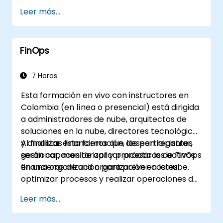
máximo provecho de él. Se fomentará
contextualizar los servicios y mercados en los
Leer más...
activamente la retroalimentación y el debate
que operan y participan.
durante todas las sesiones, las cuales buscan
ser interactivas y no meramente reactivas o
FinOps
basadas en datos factuales.
7 Horas
Esta formación en vivo con instructores en
Colombia (en línea o presencial) está dirigida
a administradores de nube, arquitectos de
soluciones en la nube, directores tecnológicos
y analistas financieros que deseen registrar,
Al finalizar esta formación, los participantes
gestionar, monitorizar y procesar los activos
serán capaces de aplicar prácticas de FinOps
financieros de una organización en la nube.
en una organización para prever costes,
optimizar procesos y realizar operaciones de
gestión financiera en la nube.
Leer más...