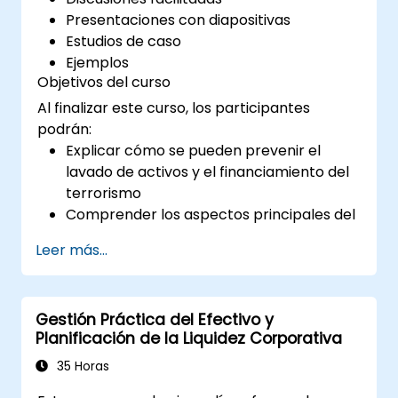
Presentaciones con diapositivas
Estudios de caso
Ejemplos
Objetivos del curso
Al finalizar este curso, los participantes
podrán:
Explicar cómo se pueden prevenir el
lavado de activos y el financiamiento del
terrorismo
Comprender los aspectos principales del
AML y el CTF tal como se aplican a sus
Leer más...
empresas, así como los esfuerzos
nacionales e internacionales para
combatirlos
Gestión Práctica del Efectivo y
Definir las formas en que una empresa y
Planificación de la Liquidez Corporativa
su personal deben protegerse contra los
riesgos del lavado de activos y del
35 Horas
financiamiento del terrorismo