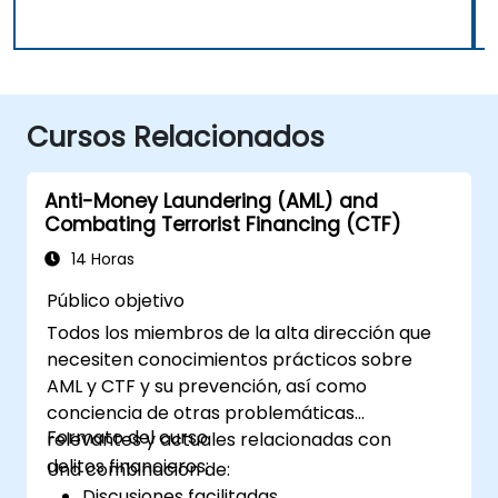
Cursos Relacionados
Anti-Money Laundering (AML) and
Combating Terrorist Financing (CTF)
14 Horas
Público objetivo
Todos los miembros de la alta dirección que
necesiten conocimientos prácticos sobre
AML y CTF y su prevención, así como
conciencia de otras problemáticas
Formato del curso
relevantes y actuales relacionadas con
delitos financieros;
Una combinación de:
Discusiones facilitadas