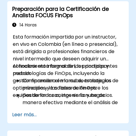
Preparación para la Certificación de
Analista FOCUS FinOps
14 Horas
Esta formación impartida por un instructor,
en vivo en Colombia (en línea o presencial),
está dirigida a profesionales financieros de
nivel intermedio que deseen adquirir un
conocimiento integral de los principios y
Al finalizar esta formación, los participantes
metodologías de FinOps, incluyendo la
podrán:
gestión financiera en la nube, estrategias de
Comprender el marco de trabajo, los
optimización y la colaboración entre los
principios y las fases de FinOps.
equipos de finanzas, ingeniería y negocios.
Gestionar los costos en la nube de
manera efectiva mediante el análisis de
datos y la gobernanza.
Leer más...
Fomentar la colaboración entre las
unidades de finanzas, ingeniería y
negocios para alinear el gasto en la nube.