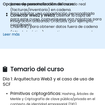
Opciones de personalización del curso
para representar activos del mundo real
(facturas/inventario) en cadena.
Para solicitar una capacitación personalizada
Conectar Web2 y Web3:
Diseñar la capa de
para este curso, comuníquese con nosotros para
integración utilizando Oráculos (por ejemplo,
coordinarlo.
Chainlink) para obtener datos fuera de cadena
(APIs de logística) que activen pagos en cadena.
Leer más
Temario del curso
Día 1: Arquitectura Web3 y el caso de uso de
SCF
Primitivas criptográficas:
Hashing, Árboles de
Merkle y Criptografía de clave pública/privada en el
contexto de identidad empresarial (DID).