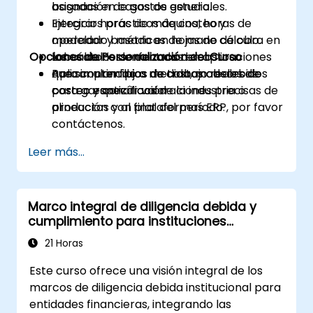
asignación de gastos generales.
basadas en casos de estudio.
Integrar horas de máquina, horas de
Ejercicios prácticos de costeo y
operador y métricas de mano de obra en
modelado basado en hojas de cálculo.
Opciones de Personalización del Curso
los cálculos de centros de costos.
Laboratorios enfocados en aplicaciones
Aplicar principios de costos absorbidos
que simulan flujos de trabajo reales de
Para contenido a medida, modelos de
para garantizar valoraciones precisas de
costeo y conciliación.
costeo específicos de la industria o
productos y al final del período.
alineación con plataformas ERP, por favor
contáctenos.
Leer más...
Marco integral de diligencia debida y
cumplimiento para instituciones
financieras
21 Horas
Este curso ofrece una visión integral de los
marcos de diligencia debida institucional para
entidades financieras, integrando las