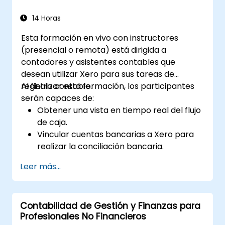
escenarios del mundo real.
Prepararse para completar
14 Horas
exitosamente el examen de Profesional
Esta formación en vivo con instructores
FinOps.
(presencial o remota) está dirigida a
contadores y asistentes contables que
desean utilizar Xero para sus tareas de
registro contable.
Al finalizar esta formación, los participantes
serán capaces de:
Obtener una vista en tiempo real del flujo
de caja.
Vincular cuentas bancarias a Xero para
realizar la conciliación bancaria.
Preparar y verificar declaraciones del IVA
Leer más...
(Impuesto al Valor Agregado) en Xero.
Crear informes para compartir entre los
miembros del equipo.
Contabilidad de Gestión y Finanzas para
Profesionales No Financieros