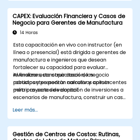
CAPEX: Evaluación Financiera y Casos de
Negocio para Gerentes de Manufactura
14 Horas
Esta capacitación en vivo con instructor (en
línea o presencial) está dirigida a gerentes de
manufactura e ingenieros que desean
fortalecer su capacidad para evaluar
inversiones, construir casos de negocio
Al finalizar esta capacitación, los
robustos y presentar narrativas convincentes
participantes podrán calcular y aplicar
para proyectos de capital.
métricas core de valoración de inversiones a
escenarios de manufactura, construir un caso
de inversión de CAPEX completo que incluya
Leer más...
proyecciones de flujos de caja y análisis de
sensibilidad, utilizar plantillas y Tarjetas CAPEX
para agilizar el proceso de aprobación, y
Gestión de Centros de Costos: Rutinas,
preparar narrativas claras a nivel ejecutivo