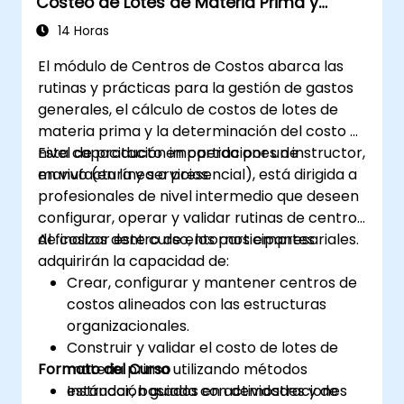
Costeo de Lotes de Materia Prima y
para justificar solicitudes de inversión de
Costeo de Productos
capital.
14 Horas
El módulo de Centros de Costos abarca las
rutinas y prácticas para la gestión de gastos
generales, el cálculo de costos de lotes de
materia prima y la determinación del costo a
nivel de producto en operaciones de
Esta capacitación impartida por un instructor,
manufactura y servicios.
en vivo (en línea o presencial), está dirigida a
profesionales de nivel intermedio que deseen
configurar, operar y validar rutinas de centros
de costos dentro de entornos empresariales.
Al finalizar este curso, los participantes
adquirirán la capacidad de:
Crear, configurar y mantener centros de
costos alineados con las estructuras
organizacionales.
Construir y validar el costo de lotes de
Formato del Curso
materia prima utilizando métodos
estándar, basados en actividades y de
Instrucción guiada con demostraciones