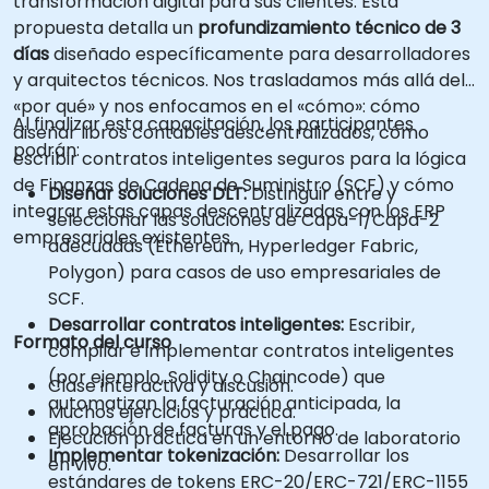
transformación digital para sus clientes. Esta
propuesta detalla un
profundizamiento técnico de 3
días
diseñado específicamente para desarrolladores
y arquitectos técnicos. Nos trasladamos más allá del
«por qué» y nos enfocamos en el «cómo»: cómo
Al finalizar esta capacitación, los participantes
diseñar libros contables descentralizados, cómo
podrán:
escribir contratos inteligentes seguros para la lógica
de Finanzas de Cadena de Suministro (SCF) y cómo
Diseñar soluciones DLT:
Distinguir entre y
integrar estas capas descentralizadas con los ERP
seleccionar las soluciones de Capa-1/Capa-2
empresariales existentes.
adecuadas (Ethereum, Hyperledger Fabric,
Polygon) para casos de uso empresariales de
SCF.
Desarrollar contratos inteligentes:
Escribir,
Formato del curso
compilar e implementar contratos inteligentes
(por ejemplo, Solidity o Chaincode) que
Clase interactiva y discusión.
automatizan la facturación anticipada, la
Muchos ejercicios y práctica.
aprobación de facturas y el pago.
Ejecución práctica en un entorno de laboratorio
Implementar tokenización:
Desarrollar los
en vivo.
estándares de tokens ERC-20/ERC-721/ERC-1155