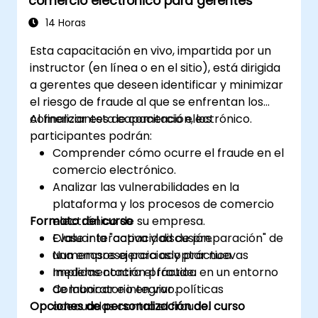
comercio electrónico para gerentes
14 Horas
Esta capacitación en vivo, impartida por un
instructor (en línea o en el sitio), está dirigida
a gerentes que deseen identificar y minimizar
el riesgo de fraude al que se enfrentan los
comerciantes de comercio electrónico.
Al finalizar esta capacitación, los
participantes podrán:
Comprender cómo ocurre el fraude en el
comercio electrónico.
Analizar las vulnerabilidades en la
plataforma y los procesos de comercio
Formato del curso
electrónico de su empresa.
Evaluar la "capacidad de preparación" de
Clase interactiva y discusión.
una empresa para adoptar nuevas
Numerosos ejercicios y práctica.
medidas contra el fraude.
Implementación práctica en un entorno
Comunicar e integrar políticas
de laboratorio en vivo.
Opciones de personalización del curso
adecuadas contra el fraude.