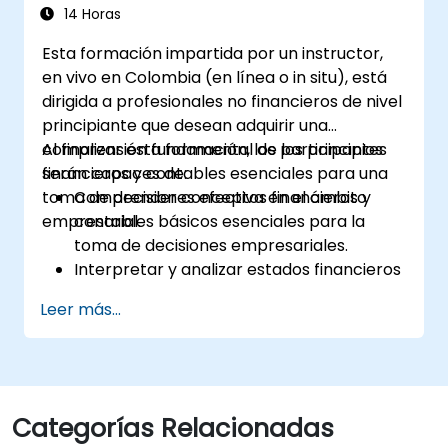
14 Horas
Esta formación impartida por un instructor,
en vivo en Colombia (en línea o in situ), está
dirigida a profesionales no financieros de nivel
principiante que desean adquirir una
comprensión fundamental de los principios
Al finalizar esta formación, los participantes
financieros y contables esenciales para una
serán capaces de:
toma de decisiones efectiva en el ámbito
Comprender conceptos financieros y
empresarial.
contables básicos esenciales para la
toma de decisiones empresariales.
Interpretar y analizar estados financieros
como los estados de resultados, balances
Leer más...
generales y estados de flujo de efectivo.
Aplicar ratios financieros clave para
evaluar la salud financiera de una
empresa.
Desarrollar y gestionar presupuestos, así
Categorías Relacionadas
como realizar análisis de variaciones para