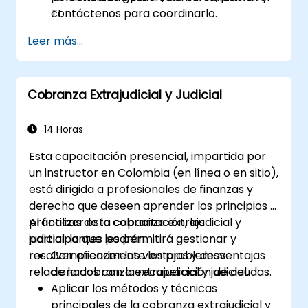
TI.
contáctenos para coordinarlo.
Preparar a los equipos internos para
Leer más...
auditorías, revisiones regulatorias y ciclos
de mejora continua.
Cobranza Extrajudicial y Judicial
14 Horas
Esta capacitación presencial, impartida por
un instructor en Colombia (en línea o en sitio),
está dirigida a profesionales de finanzas y
derecho que deseen aprender los principios y
prácticas de la cobranza extrajudicial y
Al finalizar esta capacitación, los
judicial, lo que les permitirá gestionar y
participantes podrán:
resolver eficazmente los problemas
Comprender las ventajas y desventajas
relacionados con la recuperación de deudas.
de la cobranza extrajudicial y judicial.
Aplicar los métodos y técnicas
principales de la cobranza extrajudicial y