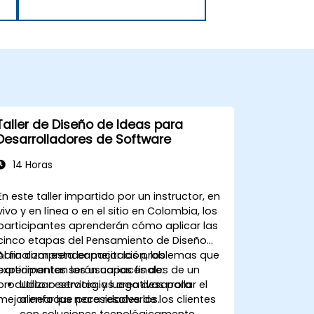
Taller de Diseño de Ideas para
Desarrolladores de Software
14 Horas
En este taller impartido por un instructor, en
vivo y en línea o en el sitio en Colombia, los
participantes aprenderán cómo aplicar las
cinco etapas del Pensamiento de Diseño
para comprender mejor los problemas que
Al finalizar esta capacitación, los
experimentan los usuarios finales de un
participantes serán capaces de:
producto o servicio, y luego desarrollar el
Utilizar estrategias creativas para
mejor enfoque para resolverlos.
alinear las necesidades de los clientes
con soluciones tecnológicamente