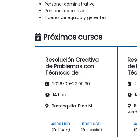
Personal administrativo
Personal operativo
Líderes de equipo y gerentes
Próximos cursos
Resolución Creativa
Res
de Problemas con
de 
Técnicas de
Téc
Gamificación (Design
Gam
2026-09-22 09:30
2
Thinking)
Thi
14 horas
1
Barranquilla, Buro 51
Ba
Ver
4330 USD
5330 USD
4
(En línea)
(
(Presencial)