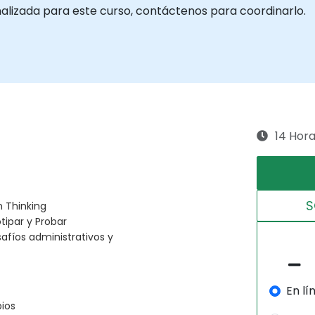
nalizada para este curso, contáctenos para coordinarlo.
14 Hor
S
n Thinking
otipar y Probar
afíos administrativos y
En lí
pios