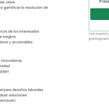
Pres
ias clave
a gamificar la resolución de
icos de los interesados
Los cursos
r insights
participant
aros y accionables
s innovadoras
ividad
equipo
ad para desafíos laborales
luar soluciones
mentación