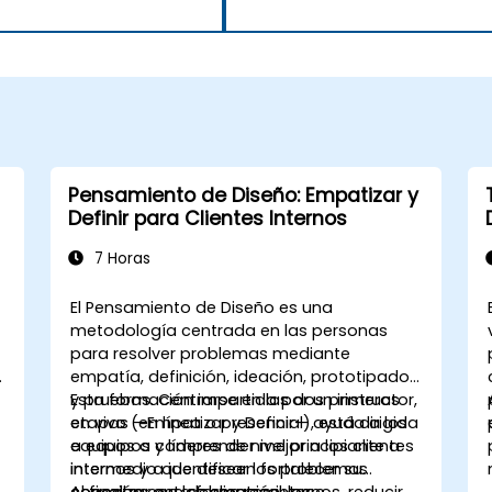
Pensamiento de Diseño: Empatizar y
Definir para Clientes Internos
7 Horas
El Pensamiento de Diseño es una
metodología centrada en las personas
para resolver problemas mediante
empatía, definición, ideación, prototipado
y pruebas. Centrarse en las dos primeras
Esta formación impartida por un instructor,
etapas —Empatizar y Definir— ayuda a los
en vivo (en línea o presencial), está dirigida
equipos a comprender mejor a los clientes
a equipos y líderes de nivel principiante a
internos y a identificar los problemas
intermedio que deseen fortalecer su
,
correctos que deben resolverse.
conexión con los clientes internos, reducir
Al finalizar esta formación, los