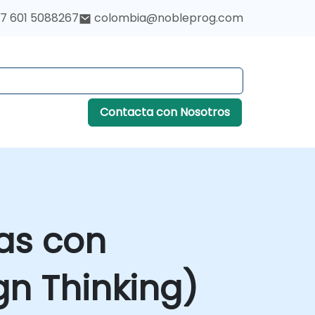
7 601 5088267
colombia@nobleprog.com
Contacta con Nosotros
as con
gn Thinking)