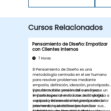
Cursos Relacionados
Pensamiento de Diseño: Empatizar
con Clientes Internos
7 Horas
El Pensamiento de Diseño es una
metodología centrada en el ser humano
para resolver problemas mediante
empatía, definición, ideación, prototipado
y pruebas. Esta versión del curso pone un
Esta formación presencial o en línea,
énfasis especial en la fase de Empatía,
impartida por un instructor, está dirigida a
centrada en conectar los puntos de dolor
equipos y líderes de nivel principiante a
previamente identificados con las
intermedio que deseen profundizar sus
necesidades reales de los clientes internos
habilidades de empatía, fortalecer las
Al finalizar esta formación, los