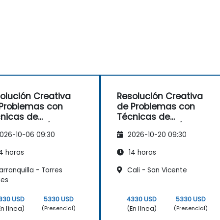
olución Creativa
Resolución Creativa
Problemas con
de Problemas con
nicas de
Técnicas de
ificación (Design
Gamificación (Design
026-10-06 09:30
2026-10-20 09:30
nking)
Thinking)
4 horas
14 horas
rranquilla - Torres
Cali - San Vicente
des
330 USD
5330 USD
4330 USD
5330 USD
En línea)
(En línea)
(Presencial)
(Presencial)