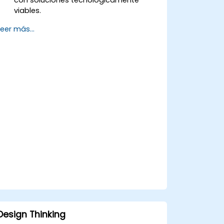
viables.
Formular una estrategia para
Leer más...
aumentar el valor del cliente y mejorar
la oferta de productos y servicios.
Design Thinking