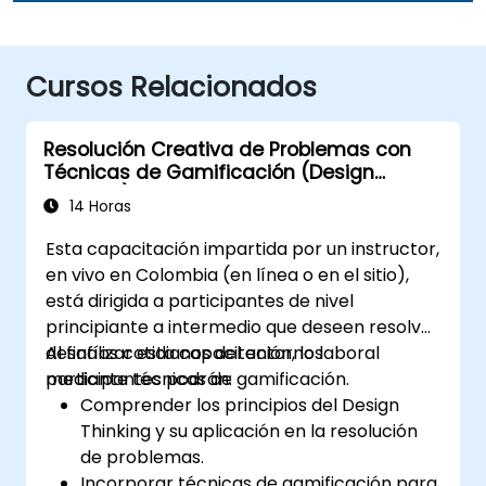
Cursos Relacionados
Resolución Creativa de Problemas con
Técnicas de Gamificación (Design
Thinking)
14 Horas
Esta capacitación impartida por un instructor,
en vivo en Colombia (en línea o en el sitio),
está dirigida a participantes de nivel
principiante a intermedio que deseen resolver
desafíos cotidianos del entorno laboral
Al finalizar esta capacitación, los
mediante técnicas de gamificación.
participantes podrán:
Comprender los principios del Design
Thinking y su aplicación en la resolución
de problemas.
Incorporar técnicas de gamificación para