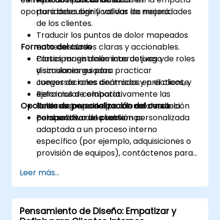
oportunidades significativas de mejora.
para descubrir y validar las necesidades
de los clientes.
Traducir los puntos de dolor mapeados
Formato del curso
en necesidades claras y accionables.
Participar en dinámicas de juego de roles
Clases magistrales interactivas y
y simulaciones para practicar
discusiones guiadas.
conversaciones centradas en el cliente.
Juegos de roles dinámicos y prácticos, y
Reformular colaborativamente las
ejercicios de empatía.
Opciones de personalización del curso
declaraciones del problema desde la
Talleres grupales para la reformulación
perspectiva del cliente.
colaborativa de problemas.
Para solicitar una versión personalizada
adaptada a un proceso interno
específico (por ejemplo, adquisiciones o
provisión de equipos), contáctenos para
coordinarlo.
Leer más...
Pensamiento de Diseño: Empatizar y