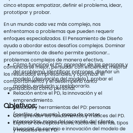
cinco etapas: empatizar, definir el problema, idear,
prototipar y probar.
En un mundo cada vez más complejo, nos
enfrentamos a problemas que pueden requerir
enfoques especializados. El Pensamiento de Diseño
ayuda a abordar estos desafíos complejos. Dominar
el pensamiento de diseño permite gestionar
problemas complejos de manera efectiva,
Cómo funciona el PD: aprender de las personas y
comunicarse mejor, persuadir con eficiencia, mejorar
del problema, identificar patrones, diseñar un
los resultados empresariales, y optimizar el
modelo (desviación del modelo), probar el
comportamiento y el desempeño tanto
modelo, evaluarlo y reelaborarlo.
organizacional como personal.
Relación entre el PD, la innovación y el
emprendimiento.
Objetivos:
Métodos y herramientas del PD: personas
(perfiles de usuario), mapa de partes
Comprender los fundamentos y matices del PD.
interesadas, mapa del recorrido del cliente,
Explorar conceptos clave, factores, teorías, tipos
blueprint de servicio e innovación del modelo de
y modelos en el PD.