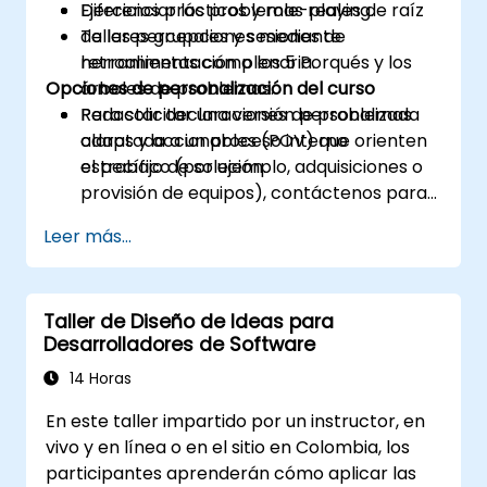
Diferenciar los problemas reales de raíz
Ejercicios prácticos y role-playing.
de las percepciones mediante
Talleres grupales y sesiones de
herramientas como los 5 Porqués y los
retroalimentación plenaria.
Opciones de personalización del curso
árboles de problemas.
Redactar declaraciones de problemas
Para solicitar una versión personalizada
claras y accionables (POV) que orienten
adaptada a un proceso interno
el trabajo de solución.
específico (por ejemplo, adquisiciones o
provisión de equipos), contáctenos para
coordinarlo.
Leer más...
Taller de Diseño de Ideas para
Desarrolladores de Software
14 Horas
En este taller impartido por un instructor, en
vivo y en línea o en el sitio en Colombia, los
participantes aprenderán cómo aplicar las