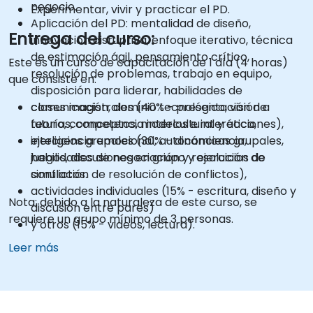
negocio.
Experimentar, vivir y practicar el PD.
Aplicación del PD: mentalidad de diseño,
Entrega del curso:
innovación disruptiva, enfoque iterativo, técnica
de estimación ágil, pensamiento crítico,
Este es un curso de capacitación de 1 día (4 horas)
resolución de problemas, trabajo en equipo,
que consiste en:
disposición para liderar, habilidades de
comunicación, dominio tecnológico, visión a
clases magistrales (40% - presentación de
futuro, competencia intercultural y ética,
teorías, conceptos, modelos e interacciones),
inteligencia emocional, autoconciencia,
ejercicios grupales (30% - dinámicas grupales,
habilidades de negociación y resolución de
juegos, discusiones en grupo y ejercicios de
conflictos.
simulación de resolución de conflictos),
actividades individuales (15% - escritura, diseño y
Nota: debido a la naturaleza de este curso, se
discusión entre pares)
requiere un grupo mínimo de 3 personas.
y otros (15% - videos, lectura).
Leer más