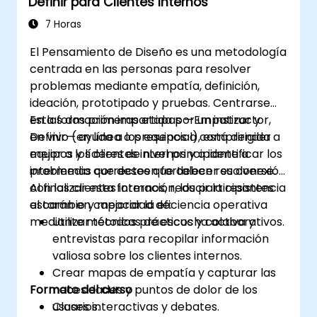
Definir para Clientes Internos
7 Horas
El Pensamiento de Diseño es una metodología
centrada en las personas para resolver
problemas mediante empatía, definición,
ideación, prototipado y pruebas. Centrarse
en las dos primeras etapas —Empatizar y
Esta formación impartida por un instructor,
Definir— ayuda a los equipos a comprender
en vivo (en línea o presencial), está dirigida a
mejor a los clientes internos y a identificar los
equipos y líderes de nivel principiante a
problemas correctos que deben resolverse.
intermedio que deseen fortalecer su conexión
con los clientes internos, reducir la resistencia
Al finalizar esta formación, los participantes
al cambio y mejorar la eficiencia operativa
estarán en capacidad de:
mediante métodos prácticos y colaborativos.
Utilizar técnicas de escucha activa y
entrevistas para recopilar información
valiosa sobre los clientes internos.
Crear mapas de empatía y capturar las
Formato del curso
necesidades y puntos de dolor de los
usuarios.
Clases interactivas y debates.