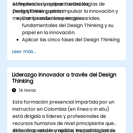
comprender y aplicar metodologías de
Al finalizar esta capacitación, los
Design Thinking para impulsar la innovación y
participantes podrán:
mejorar las soluciones empresariales.
Comprender los principios
fundamentales del Design Thinking y su
papel en la innovación.
Aplicar las cinco fases del Design Thinking
a la resolución de problemas.
Leer más...
Utilizar técnicas y herramientas de
ideación para fomentar la creatividad.
Implementar estrategias de Design
Liderazgo innovador a través del Design
Thinking para mejorar procesos y
Thinking
aumentar la eficiencia.
14 Horas
Esta formación presencial impartida por un
instructor en Colombia (en línea o in situ)
está dirigida a líderes y profesionales de
recursos humanos de nivel principiante que
desean aprender y aplicar metodologías de
Al finalizar esta formación, los participantes