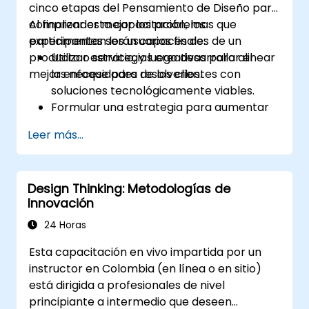
cinco etapas del Pensamiento de Diseño para
comprender mejor los problemas que
Al finalizar esta capacitación, los
experimentan los usuarios finales de un
participantes serán capaces de:
producto o servicio, y luego desarrollar el
Utilizar estrategias creativas para alinear
mejor enfoque para resolverlos.
las necesidades de los clientes con
soluciones tecnológicamente viables.
Formular una estrategia para aumentar
el valor del cliente y mejorar la oferta de
Leer más...
productos y servicios.
Design Thinking: Metodologías de
Innovación
24 Horas
Esta capacitación en vivo impartida por un
instructor en Colombia (en línea o en sitio)
está dirigida a profesionales de nivel
principiante a intermedio que deseen