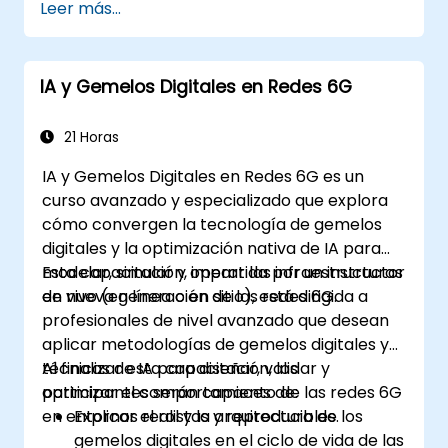
Leer más...
relacionados con IMT-2030.
Evaluar el panorama cambiante de los
proveedores y los niveles de madurez
IA y Gemelos Digitales en Redes 6G
tecnológica.
Desarrollar una hoja de ruta para
inversiones tempranas, alianzas de
21 Horas
investigación e iniciativas piloto.
IA y Gemelos Digitales en Redes 6G es un
curso avanzado y especializado que explora
cómo convergen la tecnología de gemelos
digitales y la optimización nativa de IA para
modelar, simular y operar las infraestructuras
Esta capacitación, impartida por un instructor
de nueva generación de las redes 6G.
en vivo (en línea o en sitio), está dirigida a
profesionales de nivel avanzado que desean
aplicar metodologías de gemelos digitales y
técnicas de IA para diseñar, validar y
Al finalizar esta capacitación, los
optimizar el comportamiento de las redes 6G
participantes serán capaces de:
en entornos realistas y reproducibles.
Explicar el rol y la arquitectura de los
gemelos digitales en el ciclo de vida de las