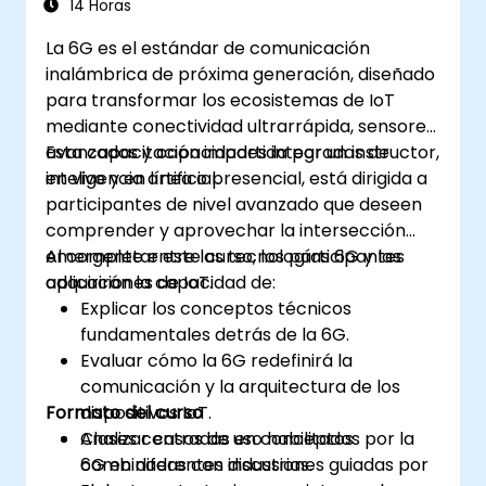
14 Horas
La 6G es el estándar de comunicación
inalámbrica de próxima generación, diseñado
para transformar los ecosistemas de IoT
mediante conectividad ultrarrápida, sensores
avanzados y capacidades integradas de
Esta capacitación impartida por un instructor,
inteligencia artificial.
en vivo y en línea o presencial, está dirigida a
participantes de nivel avanzado que deseen
comprender y aprovechar la intersección
emergente entre las tecnologías 6G y las
Al completar este curso, los participantes
aplicaciones de IoT.
adquirirán la capacidad de:
Explicar los conceptos técnicos
fundamentales detrás de la 6G.
Evaluar cómo la 6G redefinirá la
comunicación y la arquitectura de los
Formato del curso
dispositivos IoT.
Analizar casos de uso habilitados por la
Clases centradas en conceptos
6G en diferentes industrias.
combinadas con discusiones guiadas por