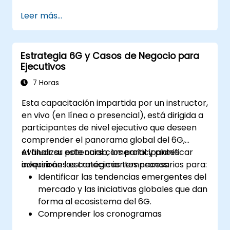
frecuencias mmWave/THz.
Leer más...
Definir estrategias de prueba, validación y
monitoreo operativo para garantizar el
rendimiento y la confiabilidad.
Estrategia 6G y Casos de Negocio para
Desarrollar una hoja de ruta de migración
Ejecutivos
por fases y de inversión alineada con las
prioridades comerciales y la gestión de
7 Horas
riesgos.
Esta capacitación impartida por un instructor,
en vivo (en línea o presencial), está dirigida a
participantes de nivel ejecutivo que deseen
comprender el panorama global del 6G,
evaluar su potencial comercial y planificar
Al finalizar este curso, los participantes
inversiones estratégicas tempranas.
adquirirán los conocimientos necesarios para:
Identificar las tendencias emergentes del
mercado y las iniciativas globales que dan
forma al ecosistema del 6G.
Comprender los cronogramas
regulatorios y de asignación de espectro