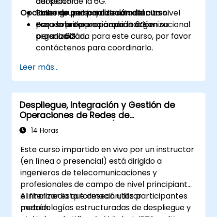
adopción de la 6G.
del sector.
Opciones de personalización del curso
Elaborar una hoja de ruta de alto nivel
Taller grupal para desarrollar un
para la preparación de la 6G en su
esquema de preparación organizacional
Para solicitar una capacitación
organización.
para la 6G.
personalizada para este curso, por favor
contáctenos para coordinarlo.
Leer más...
Despliegue, Integración y Gestión de
Operaciones de Redes de
Telecomunicaciones (2G–5G y Wi-Fi
14 Horas
Empresarial)
Este curso impartido en vivo por un instructor
(en línea o presencial) está dirigido a
ingenieros de telecomunicaciones y
profesionales de campo de nivel principiante
e intermedio que desean utilizar
Al finalizar esta formación, los participantes
metodologías estructuradas de despliegue y
podrán: