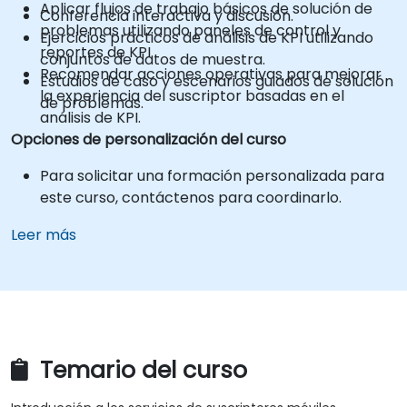
Aplicar flujos de trabajo básicos de solución de
Conferencia interactiva y discusión.
problemas utilizando paneles de control y
Ejercicios prácticos de análisis de KPI utilizando
reportes de KPI.
conjuntos de datos de muestra.
Recomendar acciones operativas para mejorar
Estudios de caso y escenarios guiados de solución
la experiencia del suscriptor basadas en el
de problemas.
análisis de KPI.
Opciones de personalización del curso
Para solicitar una formación personalizada para
este curso, contáctenos para coordinarlo.
Leer más
Temario del curso