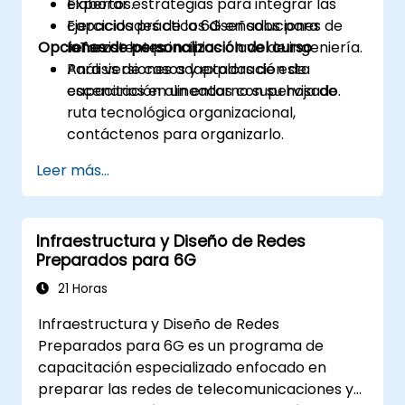
Elaborar estrategias para integrar las
expertos.
capacidades de la 6G en soluciones de
Ejercicios prácticos diseñados para
Opciones de personalización del curso
IoT existentes.
reforzar los principios clave de ingeniería.
Análisis de casos y exploración de
Para versiones adaptadas de esta
escenarios en un entorno supervisado.
capacitación alineadas con su hoja de
ruta tecnológica organizacional,
contáctenos para organizarlo.
Leer más...
Infraestructura y Diseño de Redes
Preparados para 6G
21 Horas
Infraestructura y Diseño de Redes
Preparados para 6G es un programa de
capacitación especializado enfocado en
preparar las redes de telecomunicaciones y