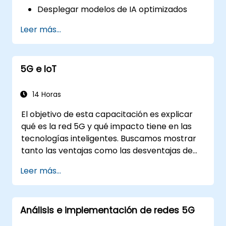
Desplegar modelos de IA optimizados
para aplicaciones de baja latencia en
Leer más...
entornos 5G.
Implementar sistemas de toma de
decisiones en tiempo real utilizando IA de
5G e IoT
borde y conectividad 5G.
Optimizar cargas de trabajo de IA para un
rendimiento eficiente en dispositivos de
14 Horas
borde.
El objetivo de esta capacitación es explicar
qué es la red 5G y qué impacto tiene en las
tecnologías inteligentes. Buscamos mostrar
tanto las ventajas como las desventajas de
estas relaciones tecnológicas (5G / IoT), así
Leer más...
como presentar las direcciones de desarrollo
de la red, la cual, desde sus inicios, fue
diseñada para el mundo inteligente.
Análisis e implementación de redes 5G