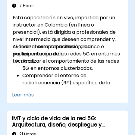
7 Horas
Esta capacitación en vivo, impartida por un
instructor en Colombia (en línea o
presencial), está dirigida a profesionales de
nivel intermedio que deseen comprender y
evaluar el comportamiento, alcance e
Al finalizar esta capacitación, los
implementación de las redes 5G en entornos
participantes podrán:
técnicos.
Analizar el comportamiento de las redes
5G en entornos clusterizados.
Comprender el entorno de
radiofrecuencia (RF) específico de la
tecnología 5G.
Leer más...
Evaluar casos reales de implementación
de 5G en otros países.
Evaluar las capacidades y limitaciones de
IMT y ciclo de vida de la red 5G:
la cobertura 5G.
Arquitectura, diseño, despliegue y
Interpretar y analizar parámetros de
operaciones
calidad de red 5G a nivel técnico.
21 Horas