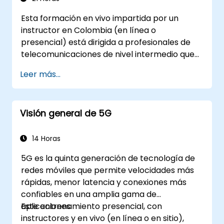
Esta formación en vivo impartida por un
instructor en Colombia (en línea o
presencial) está dirigida a profesionales de
telecomunicaciones de nivel intermedio que
desean comprender el ciclo de vida
Leer más...
completo de las redes 5G, desde la
arquitectura y el diseño hasta el despliegue,
las operaciones y la seguridad.
Visión general de 5G
14 Horas
5G es la quinta generación de tecnología de
redes móviles que permite velocidades más
rápidas, menor latencia y conexiones más
confiables en una amplia gama de
aplicaciones.
Este entrenamiento presencial, con
instructores y en vivo (en línea o en sitio),