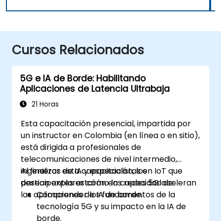
Cursos Relacionados
5G e IA de Borde: Habilitando
Aplicaciones de Latencia Ultrabaja
21 Horas
Esta capacitación presencial, impartida por
un instructor en Colombia (en línea o en sitio),
está dirigida a profesionales de
telecomunicaciones de nivel intermedio,
ingenieros de IA y especialistas en IoT que
Al finalizar esta capacitación, los
desean explorar cómo las redes 5G aceleran
participantes estarán en capacidad de:
las aplicaciones de IA de borde.
Comprender los fundamentos de la
tecnología 5G y su impacto en la IA de
borde.