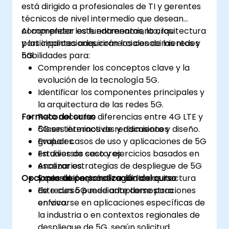
está dirigido a profesionales de TI y gerentes
técnicos de nivel intermedio que desean
comprender los fundamentos, la arquitectura
Al completar este entrenamiento, los
y las implicaciones comerciales de las redes
participantes adquirirán los conocimientos y
5G.
habilidades para:
Comprender los conceptos clave y la
evolución de la tecnología 5G.
Identificar los componentes principales y
la arquitectura de las redes 5G.
Formato del curso
Reconocer las diferencias entre 4G LTE y
5G en términos de rendimiento y diseño.
Clases interactivas y discusiones
Evaluar casos de uso y aplicaciones de 5G
grupales.
en diversos sectores.
Estudios de caso y ejercicios basados en
Analizar estrategias de despliegue de 5G
escenarios.
Opciones de personalización del curso
y consideraciones regulatorias.
Exploración práctica de la arquitectura
de redes 5G mediante demostraciones
Este curso puede adaptarse para
en vivo.
enfocarse en aplicaciones específicas de
la industria o en contextos regionales de
despliegue de 5G, según solicitud.