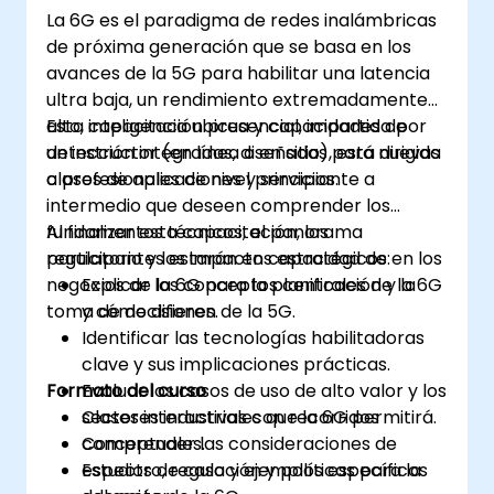
La 6G es el paradigma de redes inalámbricas
de próxima generación que se basa en los
avances de la 5G para habilitar una latencia
ultra baja, un rendimiento extremadamente
alto, inteligencia ubicua y capacidades de
Esta capacitación presencial, impartida por
detección integradas, diseñadas para nuevas
un instructor (en línea o en sitio), está dirigida
clases de aplicaciones y servicios.
a profesionales de nivel principiante a
intermedio que deseen comprender los
fundamentos técnicos, el panorama
Al finalizar esta capacitación, los
regulatorio y los impactos estratégicos en los
participantes estarán en capacidad de:
negocios de la 6G para la planificación y la
Explicar los conceptos centrales de la 6G
toma de decisiones.
y cómo difieren de la 5G.
Identificar las tecnologías habilitadoras
clave y sus implicaciones prácticas.
Formato del curso
Evaluar los casos de uso de alto valor y los
sectores industriales que la 6G permitirá.
Clases interactivas con recorridos
Comprender las consideraciones de
conceptuales.
espectro, regulación y políticas para la
Estudios de caso y ejemplos específicos