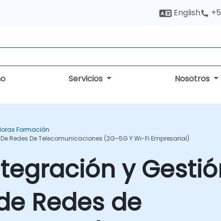
English
+5
no
Servicios
Nosotros
oras Formación
s De Redes De Telecomunicaciones (2G–5G Y Wi-Fi Empresarial)
ntegración y Gesti
de Redes de