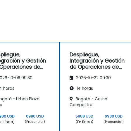
pliegue,
Despliegue,
egración y Gestión
Integración y Gestión
Operaciones de
de Operaciones de
es de
Redes de
026-10-08 09:30
2026-10-22 09:30
ecomunicaciones
Telecomunicaciones
–5G y Wi-Fi
(2G–5G y Wi-Fi
4 horas
14 horas
resarial)
Empresarial)
ogotá - Urban Plaza
Bogotá - Colina
co
Campestre
980 USD
6980 USD
5980 USD
6980 USD
En línea)
(En línea)
(Presencial)
(Presencial)