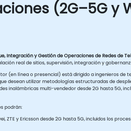
ciones (2G–5G y W
ue, Integración y Gestión de Operaciones de Redes de T
talación real de sitios, supervisión, integración y gobern
ctor (en línea o presencial) está dirigido a ingenieros de
que desean utilizar metodologías estructuradas de despl
r redes inalámbricas multi-vendedor desde 2G hasta 5G, in
tes podrán:
ei, ZTE y Ericsson desde 2G hasta 5G, incluidos los proc