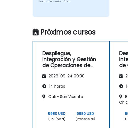
Traducción Automática
Próximos cursos
Despliegue,
Des
Integración y Gestión
Int
de Operaciones de
de 
Redes de
Red
2026-09-24 09:30
2
Telecomunicaciones
Tel
(2G–5G y Wi-Fi
(2G
14 horas
1
Empresarial)
Emp
Cali - San Vicente
B
Chi
5980 USD
6980 USD
5
(En línea)
(
(Presencial)