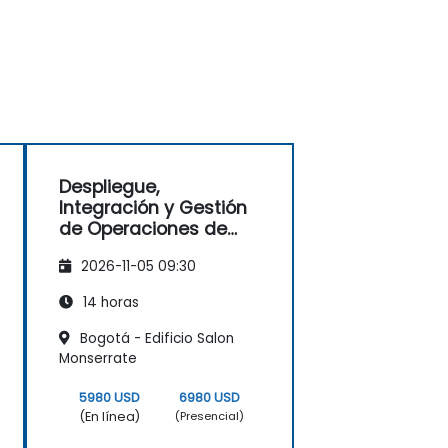
Despliegue,
Integración y Gestión
de Operaciones de
Redes de
2026-11-05 09:30
Telecomunicaciones
(2G–5G y Wi-Fi
14 horas
Empresarial)
Bogotá - Edificio Salon
Monserrate
5980 USD
6980 USD
(En línea)
(Presencial)