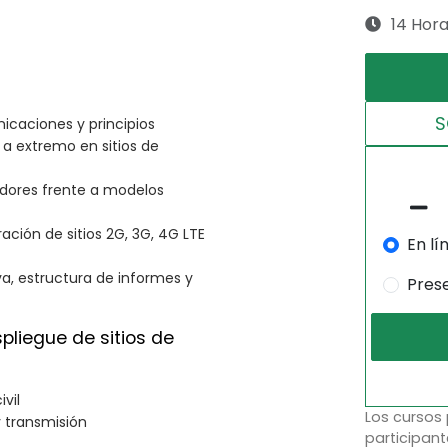
14 Hor
S
nicaciones y principios
 a extremo en sitios de
edores frente a modelos
ración de sitios 2G, 3G, 4G LTE
En lí
va, estructura de informes y
Pres
pliegue de sitios de
vil
Los cursos
y transmisión
participant