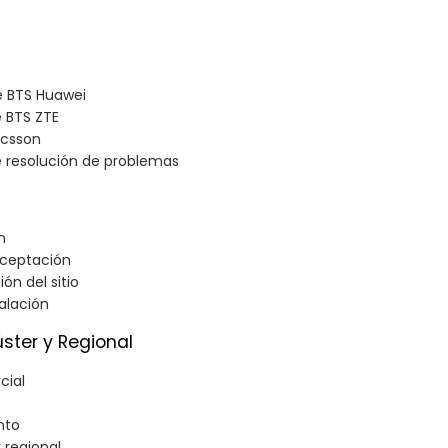
de BTS Huawei
 BTS ZTE
ricsson
 resolución de problemas
n
aceptación
ón del sitio
alación
ster y Regional
cial
nto
 regional