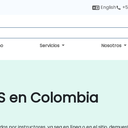
English
+5
no
Servicios
Nosotros
S en Colombia
dos por instructores, ya sea en línea o en el sitio, demue