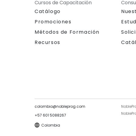
Cursos de Capacitación
Consu
Catálogo
Nues
Promociones
Estu
Métodos de Formación
Solic
Recursos
Catá
colombia@nobleprog.com
NoblePr
NoblePro
+57 601 5088267
Colombia