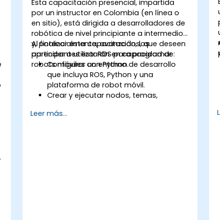
a
Esta capacitación presencial, impartida
por un instructor en Colombia (en línea o
en sitio), está dirigida a desarrolladores de
robótica de nivel principiante a intermedio
y, potencialmente, avanzados, que deseen
Al finalizar esta capacitación, los
aprender a utilizar ROS para programar
participantes estarán en capacidad de:
e
robots móviles con Python.
Configurar un entorno de desarrollo
que incluya ROS, Python y una
o
plataforma de robot móvil.
Crear y ejecutar nodos, temas,
e
servicios y acciones de ROS utilizando
Leer más...
Python.
Utilizar las herramientas y utilidades de
ROS para monitorear y depurar
aplicaciones de ROS.
.
Emplear paquetes y bibliotecas de ROS
para realizar tareas comunes en
robots móviles.
Integrar ROS con otros frameworks y
.
herramientas.
Diagnosticar problemas y depurar
aplicaciones de ROS.