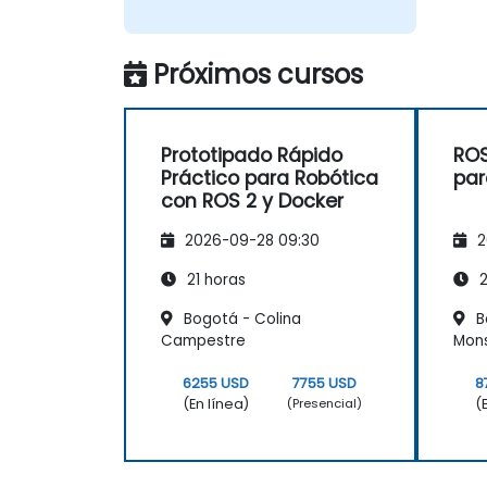
Próximos cursos
Prototipado Rápido
ROS
Práctico para Robótica
par
con ROS 2 y Docker
2026-09-28 09:30
2
21 horas
2
Bogotá - Colina
Bo
Campestre
Mon
6255 USD
7755 USD
8
(En línea)
(
(Presencial)