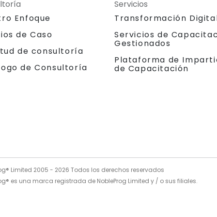
ltoría
Servicios
tro Enfoque
Transformación Digita
dios de Caso
Servicios de Capacita
Gestionados
itud de consultoría
Plataforma de Imparti
logo de Consultoría
de Capacitación
og® Limited 2005 -
2026
Todos los derechos reservados
g® es una marca registrada de NobleProg Limited y / o sus filiales.