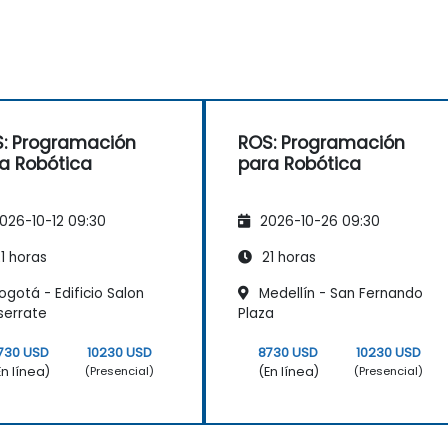
: Programación
ROS: Programación
a Robótica
para Robótica
026-10-12 09:30
2026-10-26 09:30
1 horas
21 horas
gotá - Edificio Salon
Medellín - San Fernando
serrate
Plaza
730 USD
10230 USD
8730 USD
10230 USD
En línea)
(En línea)
(Presencial)
(Presencial)