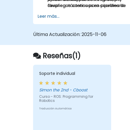
despliegue continuos en pipelines de
favor contáctenos para coordinarla.
robótica.
Leer más...
Última Actualización:
2025-11-06
Reseñas(1)
Soporte individual
Simon the 2nd - Cboost
Curso - ROS: Programming for
Robotics
Traducción Automática