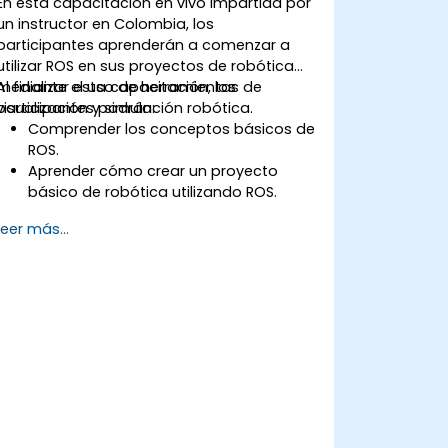
En esta capacitación en vivo impartida por
un instructor en Colombia, los
participantes aprenderán a comenzar a
utilizar ROS en sus proyectos de robótica
mediante el uso de herramientas de
Al finalizar esta capacitación, los
visualización y simulación robótica.
participantes podrán:
Comprender los conceptos básicos de
ROS.
Aprender cómo crear un proyecto
básico de robótica utilizando ROS.
Aprender a utilizar diversas
Leer más...
herramientas para la robótica,
incluidas las herramientas de
simulación y visualización.