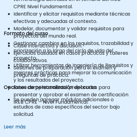
CPRE Nivel Fundamental.
Identificar y elicitar requisitos mediante técnicas
efectivas y adecuadas al contexto.
Modelar, documentar y validar requisitos para
Formato del curso
proyectos del mundo real.
Gestionar cambios en los requisitos, trazabilidad y
Clase interactiva y discusión.
priorización a lo largo del ciclo de vida del
Ejercicios basados en casos prácticos y talleres
proyecto.
colaborativos.
Utilizar herramientas de Ingeniería de Requisitos y
Sesiones de preparación para el examen y
mejores prácticas para mejorar la comunicación
preguntas de práctica.
y los resultados del proyecto.
Opciones de personalización del curso
Estar completamente preparados para
presentar y aprobar el examen de certificación
Se pueden agregar módulos adicionales o
IREB CPRE – Nivel Fundamental.
estudios de caso específicos del sector bajo
solicitud.
Leer más