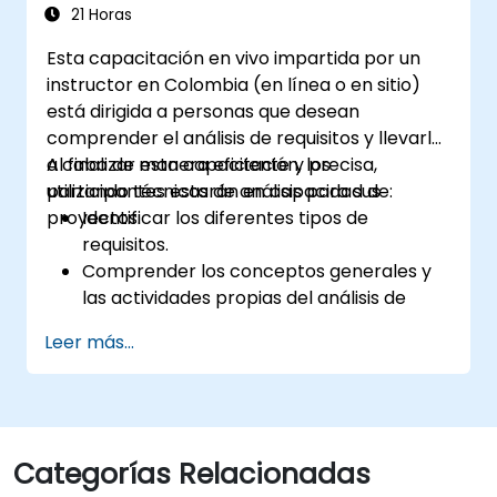
21 Horas
Esta capacitación en vivo impartida por un
instructor en Colombia (en línea o en sitio)
está dirigida a personas que desean
comprender el análisis de requisitos y llevarlo
a cabo de manera eficiente y precisa,
Al finalizar esta capacitación, los
utilizando técnicas de análisis para sus
participantes estarán en capacidad de:
proyectos.
Identificar los diferentes tipos de
requisitos.
Comprender los conceptos generales y
las actividades propias del análisis de
requisitos.
Leer más...
Familiarizarse con la metodología de
análisis de requisitos.
Aprovechar al máximo diversas técnicas
de análisis de requisitos.
Estructurar los requisitos para
Categorías Relacionadas
comunicarse de manera eficiente con