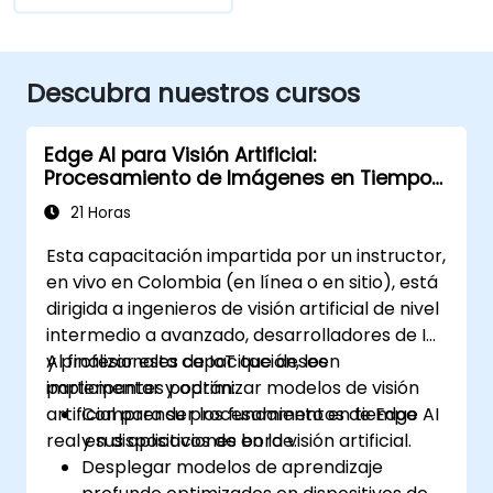
Descubra nuestros cursos
Edge AI para Visión Artificial:
Procesamiento de Imágenes en Tiempo
Real
21 Horas
Esta capacitación impartida por un instructor,
en vivo en Colombia (en línea o en sitio), está
dirigida a ingenieros de visión artificial de nivel
intermedio a avanzado, desarrolladores de IA
y profesionales de IoT que deseen
Al finalizar esta capacitación, los
implementar y optimizar modelos de visión
participantes podrán:
artificial para su procesamiento en tiempo
Comprender los fundamentos de Edge AI
real en dispositivos de borde.
y sus aplicaciones en la visión artificial.
Desplegar modelos de aprendizaje