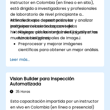
instructor en Colombia (en línea o en sitio),
las mejores prácticas en el uso de la
está dirigida a investigadores y profesionales
tecnología de reconocimiento facial.
de laboratorio de nivel principiante a
intermedio que deseen procesar y analizar
Al finalizar esta capacitación, los
imágenes relacionadas con tejidos
participantes serán capaces de:
histológicos, células sanguíneas, algas y otras
Navegar por la interfaz de Fiji y utilizar las
muestras biológicas.
funciones principales de ImageJ.
Preprocesar y mejorar imágenes
científicas para obtener un mejor análisis.
Realizar análisis cuantitativo de imágenes,
Leer más...
incluido el conteo de células y la medición
de áreas.
Automatizar tareas repetitivas mediante
Vision Builder para Inspección
el uso de macros y complementos.
Automatizada
Personalizar flujos de trabajo según las
necesidades específicas de análisis de
35 Horas
imágenes en investigación biológica.
Esta capacitación impartida por un instructor
en vivo en Colombia (en línea o presencial)