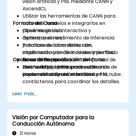
visión artificial y PNL mediante CANN y
AscendCL.
Utilizar las herramientas de CANN para
Formato del Curso
convertir modelos e integrarlos en
pipelines en vivo.
Clase magistral interactiva y
Optimizar el rendimiento de inferencia
demostraciones.
para tareas como detección,
Prácticas de laboratorio con
clasificación y análisis de sentimientos.
implementación de modelos y perfilado
Opciones de Personalización del Curso
Desarrollar pipelines en tiempo real de
de rendimiento.
visión artificial y PNL para escenarios de
Diseño de pipelines en vivo utilizando
Para solicitar una capacitación
implementación en el borde o en la nube.
casos reales de visión artificial y PNL.
personalizada para este curso,
contáctenos para coordinar los detalles.
Leer más...
Visión por Computador para la
Conducción Autónoma
21 Horas