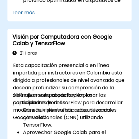
profundo optimizados en dispositivos de
borde para el análisis de imágenes y
Leer más...
videos en tiempo real.
Utilizar frameworks como TensorFlow
Lite, OpenVINO y NVIDIA Jetson SDK para
Visión por Computadora con Google
el despliegue de modelos.
Colab y TensorFlow
Optimizar los modelos de IA en cuanto a
rendimiento, eficiencia energética e
21 Horas
inferencia de baja latencia.
Esta capacitación presencial o en línea
impartida por instructores en Colombia está
dirigida a profesionales de nivel avanzado que
desean profundizar su comprensión de la
visión por computadora y explorar las
Al finalizar esta capacitación, los
capacidades de TensorFlow para desarrollar
participantes podrán:
modelos de visión sofisticados utilizando
Construir y entrenar redes neuronales
Google Colab.
convolucionales (CNN) utilizando
TensorFlow.
Aprovechar Google Colab para el