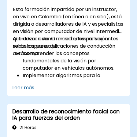
Esta formación impartida por un instructor,
en vivo en Colombia (en línea o en sitio), está
dirigida a desarrolladores de IA y especialistas
en visión por computador de nivel intermedio
que deseen construir sistemas de visión
Al finalizar esta formación, los participantes
robustos para aplicaciones de conducción
serán capaces de:
autónoma.
Comprender los conceptos
fundamentales de la visión por
computador en vehículos autónomos.
Implementar algoritmos para la
detección de objetos, detección de
Leer más...
carriles y segmentación semántica.
Integrar sistemas de visión con otros
subsistemas del vehículo autónomo.
Desarrollo de reconocimiento facial con
Aplicar técnicas de aprendizaje profundo
IA para fuerzas del orden
para tareas avanzadas de percepción.
Evaluar el rendimiento de los modelos de
21 Horas
visión por computador en escenarios del