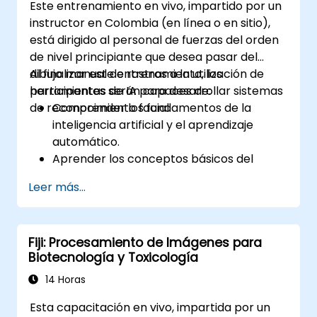
Este entrenamiento en vivo, impartido por un
mundo real.
instructor en Colombia (en línea o en sitio),
está dirigido al personal de fuerzas del orden
de nivel principiante que desea pasar del
dibujo manual de rostros a la utilización de
Al finalizar este entrenamiento, los
herramientas de IA para desarrollar sistemas
participantes serán capaces de:
de reconocimiento facial.
Comprender los fundamentos de la
inteligencia artificial y el aprendizaje
automático.
Aprender los conceptos básicos del
procesamiento de imágenes digitales y su
Leer más...
aplicación en el reconocimiento facial.
Desarrollar habilidades en el uso de
herramientas y frameworks de IA para
Fiji: Procesamiento de Imágenes para
crear modelos de reconocimiento facial.
Biotecnología y Toxicología
Adquirir experiencia práctica en la
creación, entrenamiento y prueba de
14 Horas
sistemas de reconocimiento facial.
Esta capacitación en vivo, impartida por un
Comprender las consideraciones éticas y