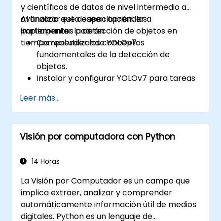
y científicos de datos de nivel intermedio a
avanzado que deseen aprender a
Al finalizar esta capacitación, los
implementar la detección de objetos en
participantes podrán:
tiempo real utilizando YOLOv7.
Comprender los conceptos
fundamentales de la detección de
objetos.
Instalar y configurar YOLOv7 para tareas
de detección de objetos.
Leer más...
Entrenar y probar modelos
personalizados de detección de objetos
utilizando YOLOv7.
Visión por computadora con Python
Integrar YOLOv7 con otros marcos y
herramientas de visión por computadora.
Solucionar problemas comunes
14 Horas
relacionados con la implementación de
La Visión por Computador es un campo que
YOLOv7.
implica extraer, analizar y comprender
automáticamente información útil de medios
digitales. Python es un lenguaje de