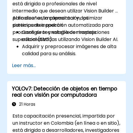
está dirigida a profesionales de nivel
intermedio que desean utilizar Vision Builder AI
para diseñar, implementar y optimizar
Al finalizar esta capacitación, los
sistemas de inspección automatizada para
participantes podrán:
procesos de tecnología de montaje
Configurar y establecer inspecciones
superficial (SMT).
automatizadas utilizando Vision Builder AI.
Adquirir y preprocesar imágenes de alta
calidad para su análisis.
Implementar decisiones basadas en
Leer más...
lógica para la detección de defectos y la
validación de procesos.
Generar informes de inspección y
YOLOv7: Detección de objetos en tiempo
optimizar el rendimiento del sistema.
real con visión por computadora
21 Horas
Esta capacitación presencial, impartida por
un instructor en Colombia (en línea o en sitio),
está dirigida a desarrolladores, investigadores