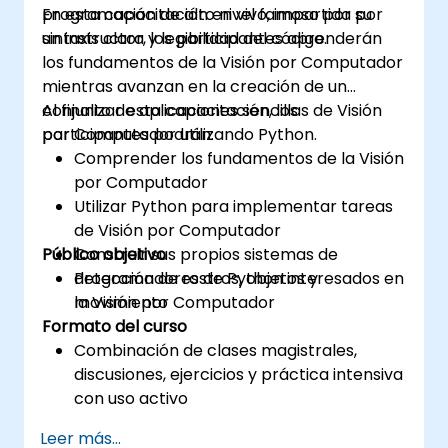
programación de alto nivel famoso por su
En esta capacitación en vivo, impartida por
sintaxis clara y legibilidad del código.
un instructor, los participantes aprenderán
los fundamentos de la Visión por Computador
mientras avanzan en la creación de un
conjunto de aplicaciones sencillas de Visión
Al finalizar esta capacitación, los
por Computador utilizando Python.
participantes podrán:
Comprender los fundamentos de la Visión
por Computador
Utilizar Python para implementar tareas
de Visión por Computador
Público objetivo
Construir sus propios sistemas de
detección de rostros, objetos y
Programadores de Python interesados en
movimiento
la Visión por Computador
Formato del curso
Combinación de clases magistrales,
discusiones, ejercicios y práctica intensiva
con uso activo
Leer más...